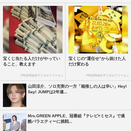
宝くじ当たる人だけがやってい
宝くじの“運任せ”から抜けた人
ること、教えます
だけ変わる
PR(合同会社デジタルファーム )
PR(合同会社デジタルファーム )
山田涼介、ソロ充実の一方「箱推しの人は辛い」Hey!
Say! JUMPは2年連...
Mrs.GREEN APPLE、冠番組『テレビ×ミセス』で過
酷バラエティーに挑戦...