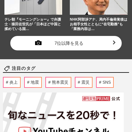
テレ朝『モーニングショー』で弁護
NHK阿部渉アナ、局内不倫発覚後は
士・猿田佐世氏が「日本ほど中国と
お相手女性とともに“在宅勤務”も
揉めている国…
「業務内容は…
7位以降を見る
注目のタグ
炎上
地震
熊本震災
震災
SNS