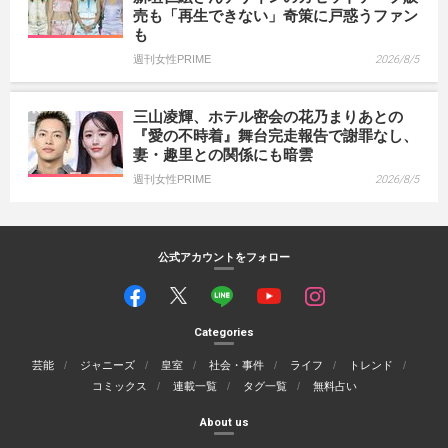
売も「再生できない」奇策に戸惑うファン
も
週刊女性PRIME
2026/8/5
三山凌輝、ホテル密会の花乃まりあとの
『愛の不時着』舞台完走報告で謝罪なし、
妻・趣里との関係にも暗雲
週刊女性PRIME
2026/8/5
公式アカウントをフォロー
Categories
芸能
ジャニーズ
皇室
社会・事件
ライフ
トレンド
コミックス
連載一覧
タグ一覧
無料占い
About us