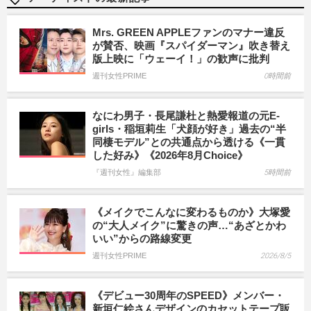
Mrs. GREEN APPLEファンのマナー違反
が賛否、映画『スパイダーマン』吹き替え
版上映に「ウェーイ！」の歓声に批判
週刊女性PRIME
0時間前
なにわ男子・長尾謙杜と熱愛報道の元E-
girls・稲垣莉生「犬顔が好き」過去の“半
同棲モデル”との共通点から透ける《一貫
した好み》《2026年8月Choice》
『週刊女性』編集部
5時間前
《メイクでこんなに変わるものか》大塚愛
の“大人メイク”に驚きの声…“あざとかわ
いい”からの路線変更
週刊女性PRIME
2026/8/5
《デビュー30周年のSPEED》メンバー・
新垣仁絵さんデザインのカセットテープ販