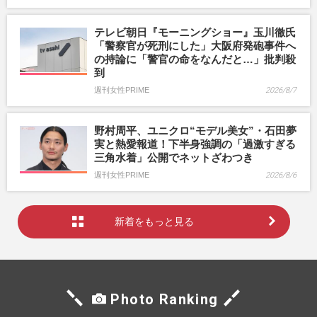
テレビ朝日『モーニングショー』玉川徹氏
「警察官が死刑にした」大阪府発砲事件へ
の持論に「警官の命をなんだと…」批判殺
到
週刊女性PRIME
2026/8/7
野村周平、ユニクロ“モデル美女”・石田夢
実と熱愛報道！下半身強調の「過激すぎる
三角水着」公開でネットざわつき
週刊女性PRIME
2026/8/6
新着をもっと見る
Photo Ranking