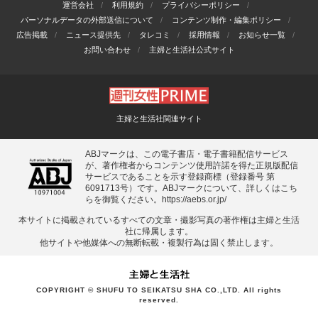
運営会社
利用規約
プライバシーポリシー
パーソナルデータの外部送信について
コンテンツ制作・編集ポリシー
広告掲載
ニュース提供先
タレコミ
採用情報
お知らせ一覧
お問い合わせ
主婦と生活社公式サイト
主婦と生活社関連サイト
ABJマークは、この電子書店・電子書籍配信サービス
が、著作権者からコンテンツ使用許諾を得た正規版配信
サービスであることを示す登録商標（登録番号 第
6091713号）です。ABJマークについて、詳しくはこち
らを御覧ください。
https://aebs.or.jp/
本サイトに掲載されているすべての⽂章・撮影写真の著作権は主婦と⽣活
社に帰属します。
他サイトや他媒体への無断転載・複製⾏為は固く禁⽌します。
COPYRIGHT © SHUFU TO SEIKATSU SHA CO.,LTD. All rights
reserved.