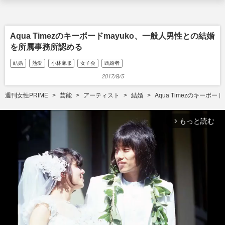
Aqua Timezのキーボードmayuko、一般人男性との結婚
を所属事務所認める
結婚
熱愛
小林麻耶
女子会
既婚者
2017/8/5
週刊女性PRIME
芸能
アーティスト
結婚
Aqua Timezのキーボ
もっと読む
arrow_forward_ios