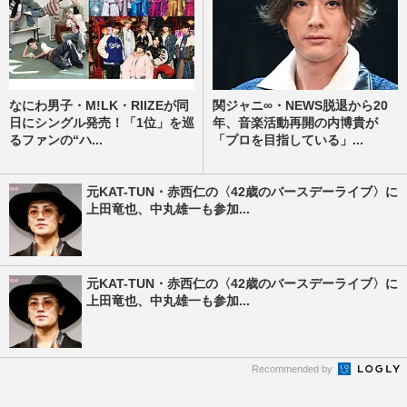
なにわ男子・M!LK・RIIZEが同
関ジャニ∞・NEWS脱退から20
日にシングル発売！「1位」を巡
年、音楽活動再開の内博貴が
るファンの“ハ...
「プロを目指している」...
元KAT-TUN・赤西仁の〈42歳のバースデーライブ〉に
上田竜也、中丸雄一も参加...
元KAT-TUN・赤西仁の〈42歳のバースデーライブ〉に
上田竜也、中丸雄一も参加...
Recommended by