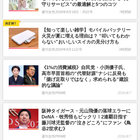
守りサービス”の最適解と5つのコツ
週刊女性2026年8月18日・25日号
7時間前
【知って楽しい雑学】モバイルバッテリー
火災が夏に増える理由は？ “叩いてもわか
らない”おいしいスイカの見分け方も
週刊女性2026年8月11日号
8時間前
《1%の消費減税》自民党・小渕優子氏、
高市早苗首相の“代替財源”ナシに反発も
「揚げ足取りではなく」求められる“建設
的な議論”
週刊女性PRIME
2026/8/7
阪神タイガース・元山飛優の落球エラーに
DeNA・牧秀悟もビックリ！2連覇目指す
藤川球児監督の“泣きどころ”にファン《鳥
谷2世求む》
週刊女性PRIME
2026/8/7