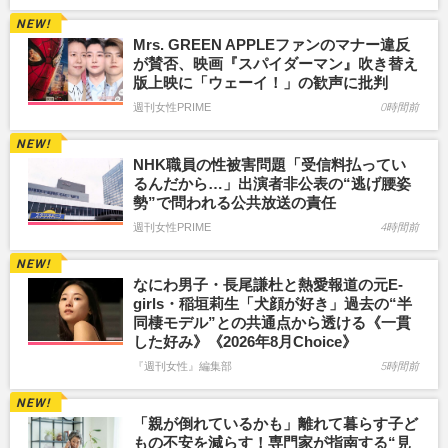
Mrs. GREEN APPLEファンのマナー違反
が賛否、映画『スパイダーマン』吹き替え
版上映に「ウェーイ！」の歓声に批判
週刊女性PRIME
0時間前
NHK職員の性被害問題「受信料払ってい
るんだから…」出演者非公表の“逃げ腰姿
勢”で問われる公共放送の責任
週刊女性PRIME
4時間前
なにわ男子・長尾謙杜と熱愛報道の元E-
girls・稲垣莉生「犬顔が好き」過去の“半
同棲モデル”との共通点から透ける《一貫
した好み》《2026年8月Choice》
『週刊女性』編集部
5時間前
「親が倒れているかも」離れて暮らす子ど
もの不安を減らす！専門家が指南する“見