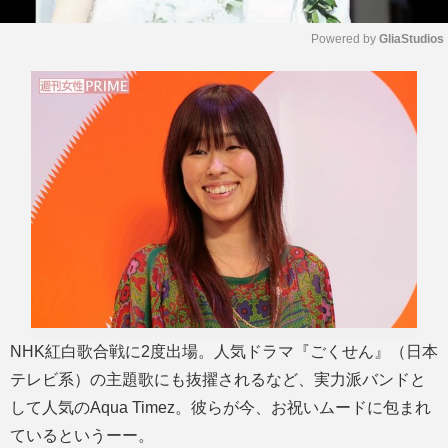
Powered by 
GliaStudios
M
u
t
e
NHK紅白歌合戦に2度出場。人気ドラマ『ごくせん』（日本
テレビ系）の主題歌にも抜擢されるなど、実力派バンドと
して人気のAqua Timez。彼らが今、お祝いムードに包まれ
ているというーー。