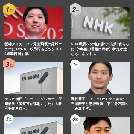
阪神タイガース・元山飛優の落球エ
NHK職員への性加害で“出禁”食らっ
ラーに DeNA・牧秀悟もビックリ！
た〈5年前の番組出演者〉特定が進
2連覇目指す藤…
むも、ネット…
テレビ朝日『モーニングショー』玉
野村周平、ユニクロ“モデル美女”・
川徹氏「警察官が死刑にした」大阪
石田夢実と熱愛報道！下半身強調の
府発砲事件へ…
「過激すぎ…