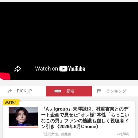
PICKUP
新着
ランキング
『Aぇ!group』末澤誠也、村重杏奈とのデ
ート企画で見せた“オレ様”本性「ちっこい
なこの男」ファンの擁護も虚しく視聴者ド
ン引き《2026年8月Choice》
『週刊女性』編集部
0時間前