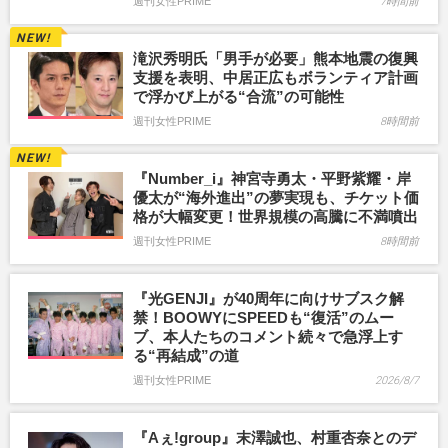
週刊女性PRIME
7時間前
滝沢秀明氏「男手が必要」熊本地震の復興
支援を表明、中居正広もボランティア計画
で浮かび上がる“合流”の可能性
週刊女性PRIME
8時間前
『Number_i』神宮寺勇太・平野紫耀・岸
優太が“海外進出”の夢実現も、チケット価
格が大幅変更！世界規模の高騰に不満噴出
週刊女性PRIME
8時間前
『光GENJI』が40周年に向けサブスク解
禁！BOOWYにSPEEDも“復活”のムー
ブ、本人たちのコメント続々で急浮上す
る“再結成”の道
週刊女性PRIME
2026/8/7
『Aぇ!group』末澤誠也、村重杏奈とのデ