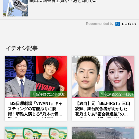
噴出…回答者全員が「あと1問で...
Recommended by
イチオシ記事
⭐ 高評価の記事(9.8)
⭐ 高評価の記事(10)
TBS日曜劇場『VIVANT』キャ
【独自】元『BE:FIRST』三山
スティングの有能ぶりに脱
凌輝、舞台関係者が明かした
帽！堺雅人演じる“乃木の青年
花乃まりあ“密会報道後”の呆
期”役は、そっくり説根強い
れ発言と、『愛の不時着』の
Mr.Children桜井和寿のバンド
劇場が答えた共演舞台の行方
マン長男・櫻井海音だった