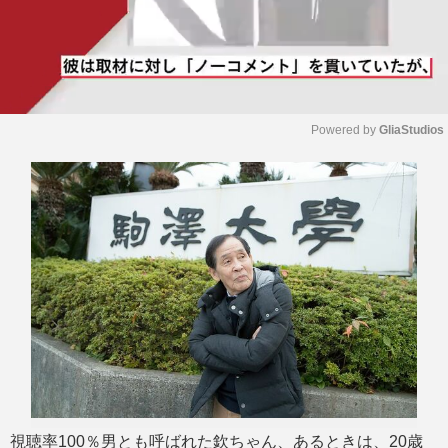
Powered by 
GliaStudios
M
u
t
e
視聴率100％男とも呼ばれた欽ちゃん、あるときは、20歳