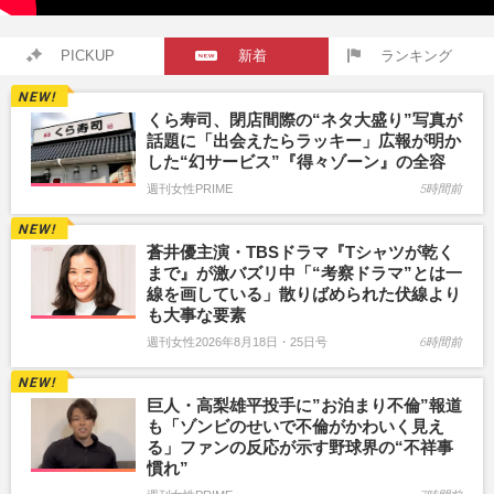
PICKUP
新着
ランキング
くら寿司、閉店間際の“ネタ大盛り”写真が
話題に「出会えたらラッキー」広報が明か
した“幻サービス”『得々ゾーン』の全容
週刊女性PRIME
5時間前
蒼井優主演・TBSドラマ『Tシャツが乾く
まで』が激バズリ中「“考察ドラマ”とは一
線を画している」散りばめられた伏線より
も大事な要素
週刊女性2026年8月18日・25日号
6時間前
巨人・高梨雄平投手に”お泊まり不倫”報道
も「ゾンビのせいで不倫がかわいく見え
る」ファンの反応が示す野球界の“不祥事
慣れ”