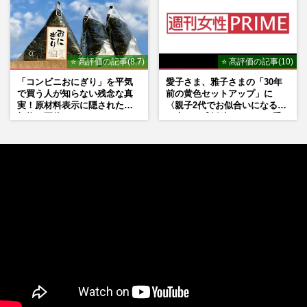
⭐ 高評価の記事(8.7)
⭐ 高評価の記事(10)
「コンビニおにぎり」を平気
愛子さま、雅子さまの「30年
で買う人が知らない残念な真
前の黄色セットアップ」に
実！原材料表示に隠された添
〈親子2代でお似合いになる〉
加物の正体
の声、ご成婚時のドレスも手
がけた森英恵さんとの絆