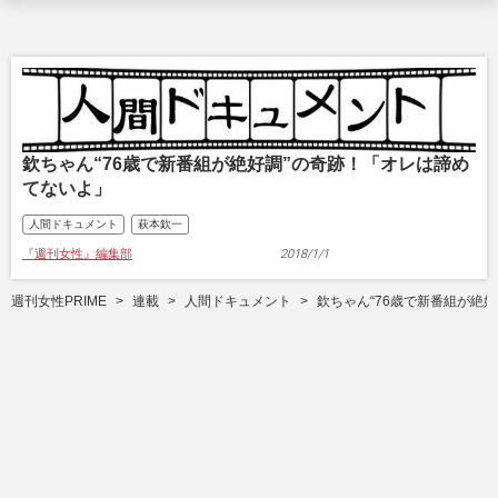
欽ちゃん“76歳で新番組が絶好調”の奇跡！「オレは諦め
てないよ」
人間ドキュメント
萩本欽一
『週刊女性』編集部
2018/1/1
週刊女性PRIME
連載
人間ドキュメント
欽ちゃん“76歳で新番組が絶