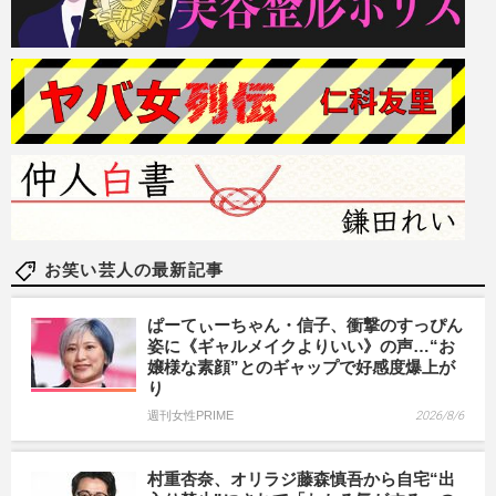
お笑い芸人の最新記事
ぱーてぃーちゃん・信子、衝撃のすっぴん
姿に《ギャルメイクよりいい》の声…“お
嬢様な素顔”とのギャップで好感度爆上が
り
週刊女性PRIME
2026/8/6
村重杏奈、オリラジ藤森慎吾から自宅“出