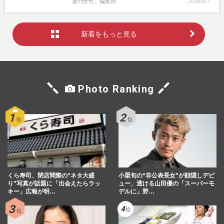
『週刊女性』編集部
2026/8/7
新着をもっと見る
Photo Ranking
くら寿司、閉店間際の“ネタ大盛
小栗旬の“非公表長女”が顔隠しデビ
り”写真が話題に「出会えたらラッ
ュー、透ける山田優の「スーパーモ
キー」広報が明…
デルに」野…