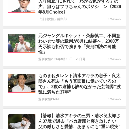
入り禁止”にされて「わかる気がする」の
声、狙うはフワちゃんのポジション《2026
年8月Choice》
『週刊女性』編集部
2026/8/5
元ジャングルポケット・斉藤慎二、不同意
わいせつ等の裁判が8月に結審へ、2300万
円示談も拒否で強まる「実刑判決の可能
性」
週刊女性2026年8月18日・25日号
2026/8/5
ものまねタレント清水アキラの息子・良太
郎さん死去「もう真面目に働いているの
で」、2度の逮捕も諦めなかった芸能界“波
乱に満ちた37年”
週刊女性PRIME
2026/8/3
【訃報】清水アキラの三男・清水良太郎さ
ん37歳で逝去「バカ野郎と突き放したい」
父の厳しさと愛情、あまりにも“重い現実”