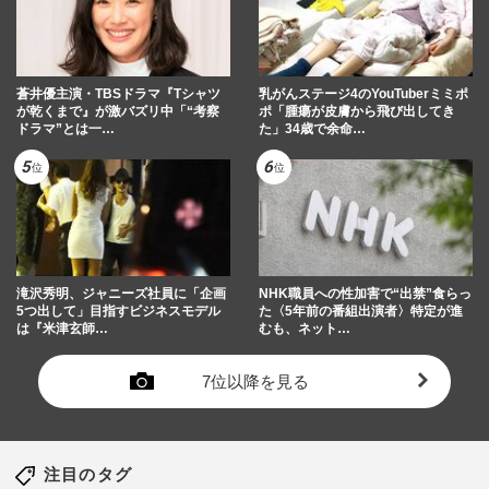
蒼井優主演・TBSドラマ『Tシャツ
乳がんステージ4のYouTuberミミポ
が乾くまで』が激バズリ中「“考察
ポ「腫瘍が皮膚から飛び出してき
ドラマ”とは一…
た」34歳で余命…
滝沢秀明、ジャニーズ社員に「企画
NHK職員への性加害で“出禁”食らっ
5つ出して」目指すビジネスモデル
た〈5年前の番組出演者〉特定が進
は『米津玄師…
むも、ネット…
7位以降を見る
注目のタグ