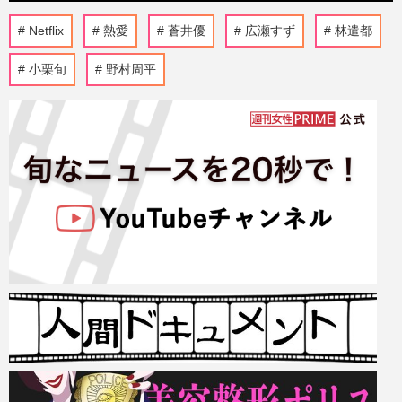
Netflix
熱愛
蒼井優
広瀬すず
林遣都
小栗旬
野村周平