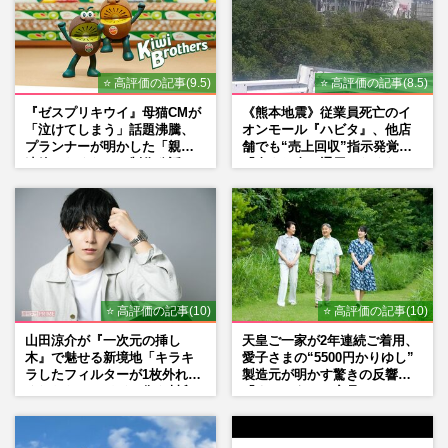
⭐ 高評価の記事(9.5)
⭐ 高評価の記事(8.5)
『ゼスプリキウイ』母猫CMが
《熊本地震》従業員死亡のイ
「泣けてしまう」話題沸騰、
オンモール『ハビタ』、他店
プランナーが明かした「親に
舗でも“売上回収”指示発覚で
連絡したくなる」制作秘話
「命より金」通用しなくなっ
た言い訳
⭐ 高評価の記事(10)
⭐ 高評価の記事(10)
山田涼介が『一次元の挿し
天皇ご一家が2年連続ご着用、
木』で魅せる新境地「キラキ
愛子さまの“5500円かりゆし”
ラしたフィルターが1枚外れて
製造元が明かす驚きの反響
くれたら」アイドル像を封印
「まさかうちの商品とは…」
した覚悟