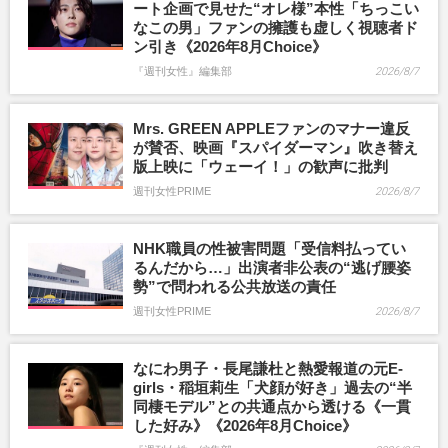
ート企画で見せた“オレ様”本性「ちっこい
なこの男」ファンの擁護も虚しく視聴者ド
ン引き《2026年8月Choice》
『週刊女性』編集部
2026/8/7
Mrs. GREEN APPLEファンのマナー違反
が賛否、映画『スパイダーマン』吹き替え
版上映に「ウェーイ！」の歓声に批判
週刊女性PRIME
2026/8/7
NHK職員の性被害問題「受信料払ってい
るんだから…」出演者非公表の“逃げ腰姿
勢”で問われる公共放送の責任
週刊女性PRIME
2026/8/7
なにわ男子・長尾謙杜と熱愛報道の元E-
girls・稲垣莉生「犬顔が好き」過去の“半
同棲モデル”との共通点から透ける《一貫
した好み》《2026年8月Choice》