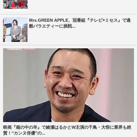
Mrs.GREEN APPLE、冠番組『テレビ×ミセス』で過
酷バラエティーに挑戦...
映画『箱の中の羊』で綾瀬はるかとW主演の千鳥・大悟に業界も絶
賛！“カンヌ俳優”の...