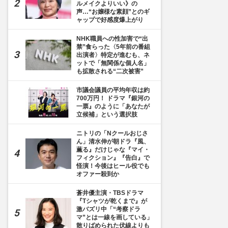
ルメイクよりいい》の
声…“お嬢様な素顔”とのギ
ャップで好感度爆上がり
NHK職員への性加害で“出
禁”食らった〈5年前の番組
出演者〉特定が進むも、ネ
ットで「無関係な個人名」
も拡散される“二次被害”
市議会議員の平均年収は約
700万円！ ドラマ『銀河の
一票』のように「あなたが
立候補」という選択肢
ニトリの「Nクールおじさ
ん」清水伸が朝ドラ『風、
薫る』だけじゃな『マイ・
フィクション』『告白』で
怪演！今後はヒール役でも
オファー殺到か
蒼井優主演・TBSドラマ
『Tシャツが乾くまで』が
激バズリ中「“考察ドラ
マ”とは一線を画している」
散りばめられた伏線よりも