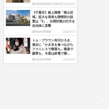
週刊女性2024年7月9日号
2024/6/25
《千葉市》路上喫煙「禁止区
域」拡大を発表も喫煙所の設
置は「0」、分煙対策の行方を
自治体に直撃
週刊女性PRIME
2026/5/27
トム・ブラウン布川ひろき、
過去に「かき氷を食べながら
ファミレスで寝落ち」報道で
謝罪も、今度は終電で寝…
週刊女性PRIME
2023/6/29