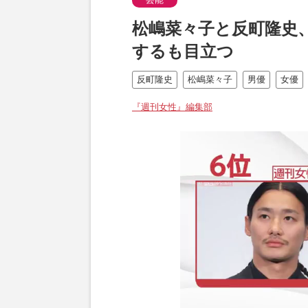
松嶋菜々子と反町隆史
するも目立つ
反町隆史
松嶋菜々子
男優
女優
『週刊女性』編集部