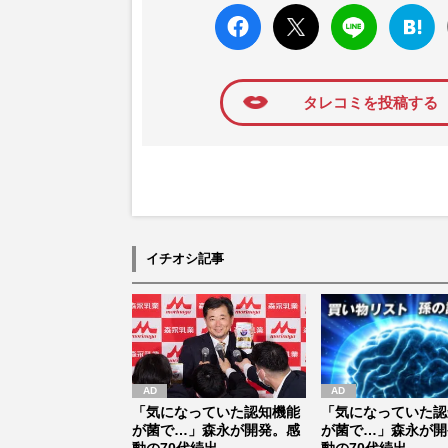
faceboo
X ポス
LINE
はてな
k いい
ト
ブック
ね
マーク
に追加
タレコミを投稿する
イチオシ記事
「気になっていた認知機能
「気になっていた認
が菌で…」森永が開発。感
が菌で…」森永が開