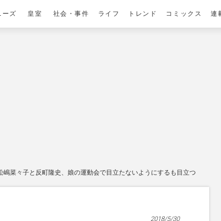
ニーズ
皇室
社会・事件
ライフ
トレンド
コミックス
連
松嶋菜々子と反町隆史、娘の運動会で目立たないようにするも目立つ
2018/5/30