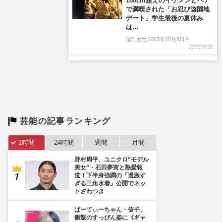
芸能の記事ランキング
1時間
24時間
週間
月間
野村周平、ユニクロ“モデル
美女”・石田夢実と熱愛報
道！下半身強調の「過激す
ぎる三角水着」公開でネッ
トざわつき
ぱーてぃーちゃん・信子、
衝撃のすっぴん姿に《ギャ