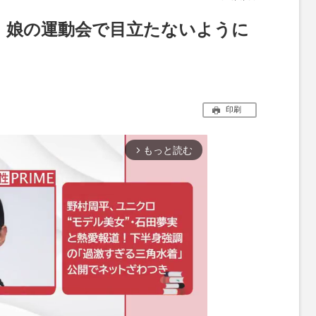
、娘の運動会で目立たないように
印刷
もっと読む
arrow_forward_ios