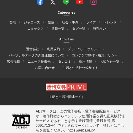
Categories
芸能
ジャニーズ
皇室
社会・事件
ライフ
トレンド
コミックス
連載一覧
タグ一覧
無料占い
About us
運営会社
利用規約
プライバシーポリシー
パーソナルデータの外部送信について
コンテンツ制作・編集ポリシー
広告掲載
ニュース提供先
タレコミ
採用情報
お知らせ一覧
お問い合わせ
主婦と生活社公式サイト
主婦と生活社関連サイト
ABJマークは、この電子書店・電子書籍配信サービス
が、著作権者からコンテンツ使用許諾を得た正規版配信
サービスであることを示す登録商標（登録番号 第
6091713号）です。ABJマークについて、詳しくはこち
らを御覧ください。
https://aebs.or.jp/