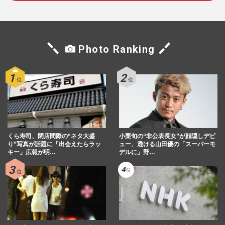
『西武園ゆうえんち』苦戦の中「男女4000
人」参加の“貸切り大合コン”開催で再注
目、結婚カップルも続出
週刊女性PRIME
2026/5/6
Photo Ranking
「独身だと信じていたのに…」卑劣な手口
を被害者が語る『独身偽装』甘言に隠され
たその実情
週刊女性2026年3月3日・10日号
2026/3/1
ソフトバンクホークス日本一の祝勝会リポ
くら寿司、閉店間際の“ネタ大盛
小栗旬の“非公表長女”が顔隠しデビ
ーターを務めたダレノガレ明美に「婚活に
り”写真が話題に「出会えたらラッ
ュー、透ける山田優の「スーパーモ
キー」広報が明…
デルに」野…
来たんか」「最悪のリポー…
週刊女性PRIME
2025/10/31
岩手県公式サイトの価値観が古すぎる「婚
活スキルアップ」に批判殺到、担当者に聞
いたページを削除した理由