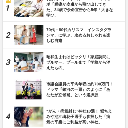
ポ「腫瘍が皮膚から飛び出してき
た」34歳で余命宣告から5年「大きな
学び」
70代・80代カリスマ「インスタグラ
ンマ」に学ぶ、攻めるおしゃれ＆楽
しむ自粛
昭和生まれはビックリ！家庭訪問に
ブルマー、プールまで「学校から消
えたもの」
市議会議員の平均年収は約700万円！
ドラマ『銀河の一票』のように「あ
なたが立候補」という選択肢
“がん・病気封じ”神社10選！ 堀ちえ
みや池江璃花子選手も参拝した「病
気の平癒にご利益が高い神社」