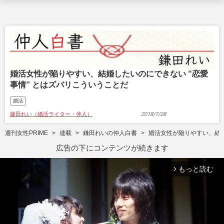
婚活女性が陥りやすい、結婚したいのにできない “恋愛
事情” とはズバリこういうことだ
婚活
鎌田れい（婚活ライター・仲人）
2018/7/28
週刊女性PRIME
連載
鎌田れいの仲人白書
婚活女性が陥りやすい、結婚
広告の下にコンテンツが続きます
もっと読む
arrow_forward_ios