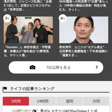
週刊女性PRIME
2025/10/30
滝沢秀明、ジャニーズ社員に「企画
NHK職員への性加害で“出禁”食らっ
5つ出して」目指すビジネスモデル
た〈5年前の番組出演者〉特定が進
は『米津玄師…
むも、ネット…
『Number_i』神宮寺勇太・平野紫
野村周平、ユニクロ“モデル美女”・
耀・岸優太が“海外進出”の夢実現
石田夢実と熱愛報道！下半身強調の
も、チケット価…
「過激すぎ…
7位以降を見る
ライフの記事ランキング
1時間
24時間
週間
月間
乳がんステージ4のYouTuberミミポ