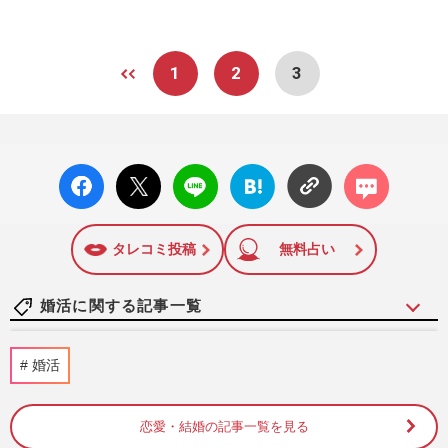
1
2
3
facebo
X ポス
LINE
はてな
コメン
ok い
ト
ブック
ト
いね
マーク
に追加
タレコミ投稿
無料占い
婚活に関する記事一覧
《リアル実体験レポ》親が直面した『代理
婚活
婚活』の衝撃リアルレポ「スタートライン
にすら立てない」成婚を阻…
週刊女性2026年6月9日・16日号
2026/6/6
恋愛・結婚の記事一覧を見る