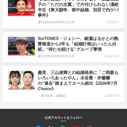
子の「ただの左翼」で片付けられない凄絶
半生《東大闘争、獄中結婚、別荘で内ゲバ
事件》
週刊女性2026年8月11日号
2026/8/2
SixTONES・ジェシー、綾瀬はるかとの熱
愛報道から2年も「結婚計画はいったん白
紙」“待たせ続ける”グループ事情
週刊女性2026年8月11日号
2026/7/30
趣里、三山凌輝との結婚発表に「ご両親も
いろいろあったやん」水谷豊・伊藤蘭
の“過去”踏まえてエール続出《2026年7月
Choice》
『週刊女性』編集部
2026/7/30
公式アカウントをフォロー