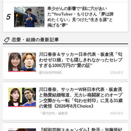
希少がんの影響で“顔に穴があい
た”YouTuber・もりひさん「夢は諦
めたくない」見つけた“生きる源”と
掲げる“夢”
恋愛・結婚の最新記事
川口春奈＆サッカー日本代表・板倉滉「匂
わせゼロ婚」でも隠しきれなかったセレブ
すぎる1000万円の“愛の証”
週刊女性PRIME
2026/8/3
川口春奈、サッカーW杯日本代表・板倉滉
と熱愛結婚報道、元カレ格闘家とのオープ
ン交際から一転「匂わせ封印」に見る31歳
の覚悟《2026年8月Choice》
『週刊女性』編集部
2026/8/3
【昭和芸能スキャンダル】歌手・加藤登紀