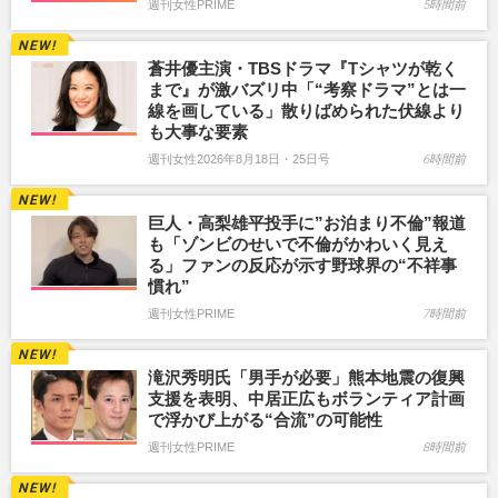
週刊女性PRIME
5時間前
蒼井優主演・TBSドラマ『Tシャツが乾く
まで』が激バズリ中「“考察ドラマ”とは一
線を画している」散りばめられた伏線より
も大事な要素
週刊女性2026年8月18日・25日号
6時間前
巨人・高梨雄平投手に”お泊まり不倫”報道
も「ゾンビのせいで不倫がかわいく見え
る」ファンの反応が示す野球界の“不祥事
慣れ”
週刊女性PRIME
7時間前
滝沢秀明氏「男手が必要」熊本地震の復興
支援を表明、中居正広もボランティア計画
で浮かび上がる“合流”の可能性
週刊女性PRIME
8時間前