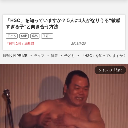
「HSC」を知っていますか？ 5人に1人がなりうる“敏感
すぎる子”と向き合う方法
子ども
健康
病気
子育て
『週刊女性』編集部
2018/9/20
週刊女性PRIME
ライフ
健康
子ども
「HSC」を知っていますか？ 
もっと読む
arrow_forward_ios