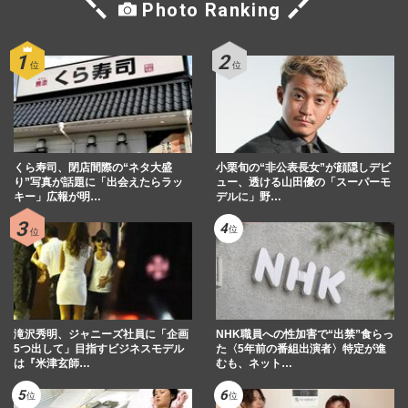
Photo Ranking
くら寿司、閉店間際の“ネタ大盛
小栗旬の“非公表長女”が顔隠しデビ
り”写真が話題に「出会えたらラッ
ュー、透ける山田優の「スーパーモ
キー」広報が明…
デルに」野…
滝沢秀明、ジャニーズ社員に「企画
NHK職員への性加害で“出禁”食らっ
5つ出して」目指すビジネスモデル
た〈5年前の番組出演者〉特定が進
は『米津玄師…
むも、ネット…