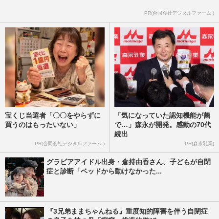
PR(合同会社デジタルファーム )
宝くじ当選者「〇〇をやらずに
「気になっていた認知機能が菌
買うのはもったいない」
で…」森永が開発。感動の70代
続出
PR(合同会社デジタルファーム )
PR(森永乳業)
グラビアアイドル出身・倉持由香さん、子どもが自閉
症と診断「ベッドから動けなかった...
『3兄弟ままちゃんねる』重度知的障害を伴う自閉症