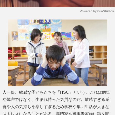
Powered by 
GliaStudios
M
u
t
e
人一倍、敏感な子どもたちを「HSC」という。これは病気
や障害ではなく、生まれ持った気質なのだ。敏感すぎる感
覚や人の気持ちを察しすぎるため学校や集団生活が大きな
ストレスになることがある。専門家や当事者家族に話を聞