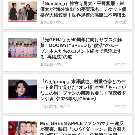
『Number_i』神宮寺勇太・平野紫耀・岸
優太が“海外進出”の夢実現も、チケット価
格が大幅変更！世界規模の高騰に不満噴出
週刊女性PRIME
8時間前
『光GENJI』が40周年に向けサブスク解
禁！BOOWYにSPEEDも“復活”のムー
ブ、本人たちのコメント続々で急浮上す
る“再結成”の道
週刊女性PRIME
2026/8/7
『Aぇ!group』末澤誠也、村重杏奈とのデ
ート企画で見せた“オレ様”本性「ちっこい
なこの男」ファンの擁護も虚しく視聴者ド
ン引き《2026年8月Choice》
『週刊女性』編集部
2026/8/7
Mrs. GREEN APPLEファンのマナー違反
が賛否、映画『スパイダーマン』吹き替え
版上映に「ウェーイ！」の歓声に批判