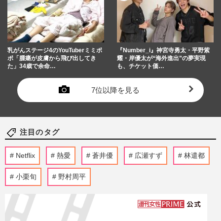
乳がんステージ4のYouTuberミミポ
『Number_i』神宮寺勇太・平野紫
ポ「腫瘍が皮膚から飛び出してき
耀・岸優太が“海外進出”の夢実現
た」34歳で余命…
も、チケット価…
7位以降を見る
注目のタグ
Netflix
熱愛
蒼井優
広瀬すず
林遣都
小栗旬
野村周平