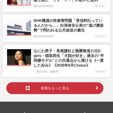
週刊女性PRIME
2026/8/7
NHK職員の性被害問題「受信料払ってい
るんだから…」出演者非公表の“逃げ腰姿
勢”で問われる公共放送の責任
週刊女性PRIME
2026/8/7
なにわ男子・長尾謙杜と熱愛報道の元E-
girls・稲垣莉生「犬顔が好き」過去の“半
同棲モデル”との共通点から透ける《一貫
した好み》《2026年8月Choice》
『週刊女性』編集部
2026/8/7
新着をもっと見る