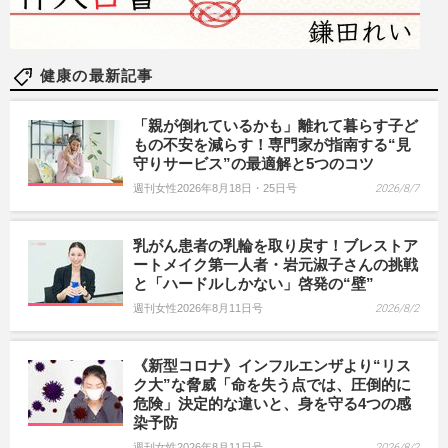
健康の最新記事
「親が倒れているかも」離れて暮らす子ど
もの不安を減らす！専門家が指南する“見
守りサービス”の最適解と5つのコツ
週刊女性2026年8月18日・25日号
2026/8/7
乳がん患者の乳輪を取り戻す！ブレストア
ートメイク第一人者・岩元淑子さんの挑戦
と「ハードルしかない」啓発の“壁”
週刊女性2026年8月11日号
2026/8/2
《新型コロナ》インフルエンザより“リス
ク大”な脅威「命を失う点では、圧倒的に
危険」決定的な違いと、身を守る4つの感
染予防
週刊女性2026年8月11日号
2026/8/2