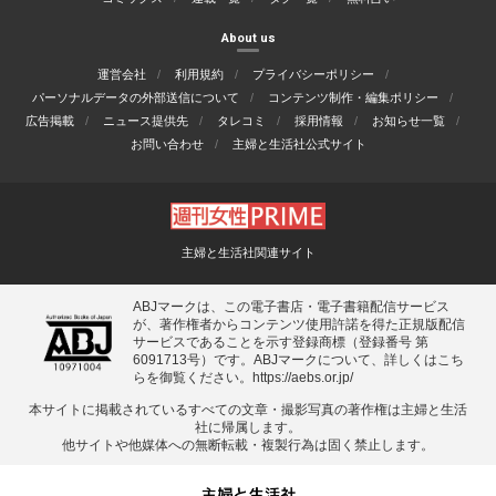
About us
運営会社
利用規約
プライバシーポリシー
パーソナルデータの外部送信について
コンテンツ制作・編集ポリシー
広告掲載
ニュース提供先
タレコミ
採用情報
お知らせ一覧
お問い合わせ
主婦と生活社公式サイト
主婦と生活社関連サイト
ABJマークは、この電子書店・電子書籍配信サービス
が、著作権者からコンテンツ使用許諾を得た正規版配信
サービスであることを示す登録商標（登録番号 第
6091713号）です。ABJマークについて、詳しくはこち
らを御覧ください。
https://aebs.or.jp/
本サイトに掲載されているすべての⽂章・撮影写真の著作権は主婦と⽣活
社に帰属します。
他サイトや他媒体への無断転載・複製⾏為は固く禁⽌します。