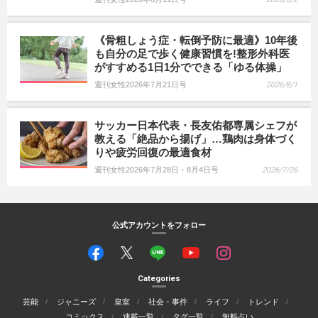
《骨粗しょう症・転倒予防に最適》10年後
も自分の足で歩く健康習慣を!整形外科医
がすすめる1日1分でできる「ゆる体操」
週刊女性2026年7月21日号
2026/8/1
サッカー日本代表・長友佑都専属シェフが
教える「絶品から揚げ」…鶏肉は身体づく
りや疲労回復の最適食材
週刊女性2026年7月28日・8月4日号
2026/7/26
公式アカウントをフォロー
Categories
芸能
ジャニーズ
皇室
社会・事件
ライフ
トレンド
コミックス
連載一覧
タグ一覧
無料占い