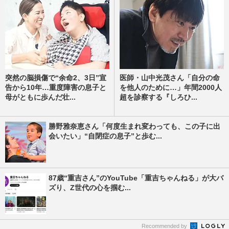
突然の脳損傷で“余命2、3日”宣
医師・山中光茂さん「自分の命
告から10年…重度障害の息子と
を他人のために…」年間2000人
母がともに歩んだ壮...
超を診察する『しろひ...
勝野雅奈恵さん「何度生まれ変わっても、この子に出
会いたい」“自閉症の息子”と歩む...
87歳“重吉さん”のYouTube「重吉ちゃんねる」が大バ
ズり、Z世代の心を掴む...
Recommended by