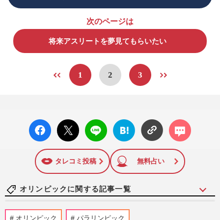
次のページは
将来アスリートを夢見てもらいたい
1
2
3
facebo
X ポス
LINE
はてな
コメン
ok い
ト
ブック
ト
いね
マーク
に追加
タレコミ投稿
無料占い
オリンピックに関する記事一覧
スピードスケート・高木美帆が国民栄誉賞
オリンピック
パラリンピック