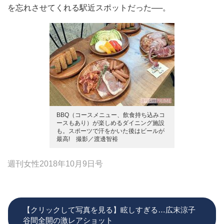
を忘れさせてくれる駅近スポットだった──。
BBQ（コースメニュー、飲食持ち込みコ
ースもあり）が楽しめるダイニング施設
も。スポーツで汗をかいた後はビールが
最高! 撮影／渡邊智裕
週刊女性2018年10月9日号
【クリックして写真を見る】眩しすぎる…広末涼子
谷間全開の激レアショット