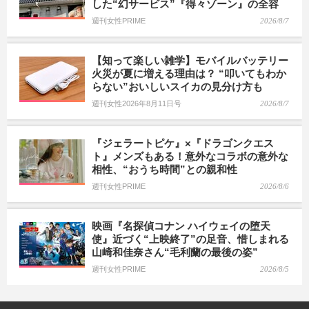
した“幻サービス”『得々ゾーン』の全容
週刊女性PRIME
2026/8/7
【知って楽しい雑学】モバイルバッテリー
火災が夏に増える理由は？ “叩いてもわか
らない”おいしいスイカの見分け方も
週刊女性2026年8月11日号
2026/8/7
『ジェラートピケ』×『ドラゴンクエス
ト』メンズもある！意外なコラボの意外な
相性、“おうち時間”との親和性
週刊女性PRIME
2026/8/6
映画『名探偵コナン ハイウェイの堕天
使』近づく“上映終了”の足音、惜しまれる
山崎和佳奈さん“毛利蘭の最後の姿”
週刊女性PRIME
2026/8/5