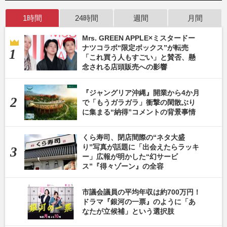
1時間
24時間
週間
月間
Mrs. GREEN APPLE×ミスタードー
ナツコラボ“限定ボックス”が転売
「これ買う人もすごい」と賛否、懸
念される店頭販売への影響
『ジャングリア沖縄』開業から4か月
で「もうガラガラ」衝撃の閑散ぶり
に集まる“納得”コメントの背景事情
くら寿司、閉店間際の“ネタ大盛
り”写真が話題に「出会えたらラッキ
ー」広報が明かした“幻サービ
ス”『得々ゾーン』の全容
市議会議員の平均年収は約700万円！
ドラマ『銀河の一票』のように「あ
なたが立候補」という選択肢