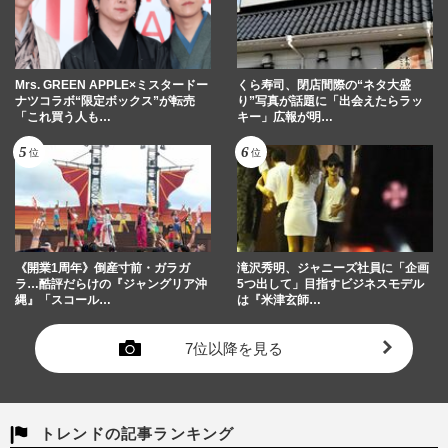
立憲・古賀千景議員の発言は「冒涜」甘す
ぎ処分に有志が抗議文…金メダリスト
の“自慢の父は自衛官”投稿も…
週刊女性PRIME
2026/6/20
Mrs. GREEN APPLE×ミスタードー
くら寿司、閉店間際の“ネタ大盛
ナツコラボ“限定ボックス”が転売
り”写真が話題に「出会えたらラッ
「これ買う人も…
キー」広報が明…
《開業1周年》倒産寸前・ガラガ
滝沢秀明、ジャニーズ社員に「企画
ラ…酷評だらけの『ジャングリア沖
5つ出して」目指すビジネスモデル
縄』「スコール…
は『米津玄師…
7位以降を見る
トレンドの記事ランキング