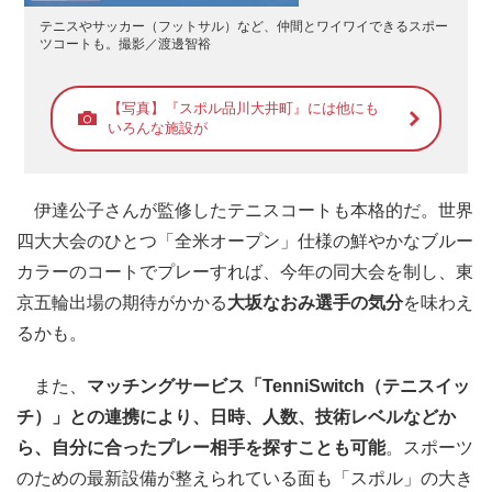
テニスやサッカー（フットサル）など、仲間とワイワイできるスポー
ツコートも。撮影／渡邊智裕
【写真】『スポル品川大井町』には他にも
いろんな施設が
伊達公子さんが監修したテニスコートも本格的だ。世界
四大大会のひとつ「全米オープン」仕様の鮮やかなブルー
カラーのコートでプレーすれば、今年の同大会を制し、東
京五輪出場の期待がかかる
大坂なおみ選手の気分
を味わえ
るかも。
また、
マッチングサービス「TenniSwitch（テニスイッ
チ）」との連携により、日時、人数、技術レベルなどか
ら、自分に合ったプレー相手を探すことも可能
。スポーツ
のための最新設備が整えられている面も「スポル」の大き