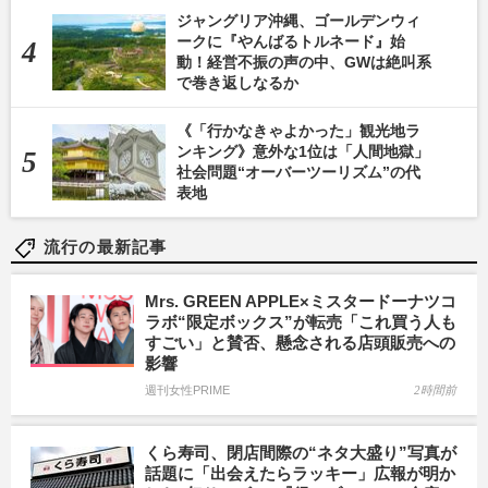
ジャングリア沖縄、ゴールデンウィ
ークに『やんばるトルネード』始
動！経営不振の声の中、GWは絶叫系
で巻き返しなるか
《「行かなきゃよかった」観光地ラ
ンキング》意外な1位は「人間地獄」
社会問題“オーバーツーリズム”の代
表地
流行の最新記事
Mrs. GREEN APPLE×ミスタードーナツコ
ラボ“限定ボックス”が転売「これ買う人も
すごい」と賛否、懸念される店頭販売への
影響
週刊女性PRIME
2時間前
くら寿司、閉店間際の“ネタ大盛り”写真が
話題に「出会えたらラッキー」広報が明か