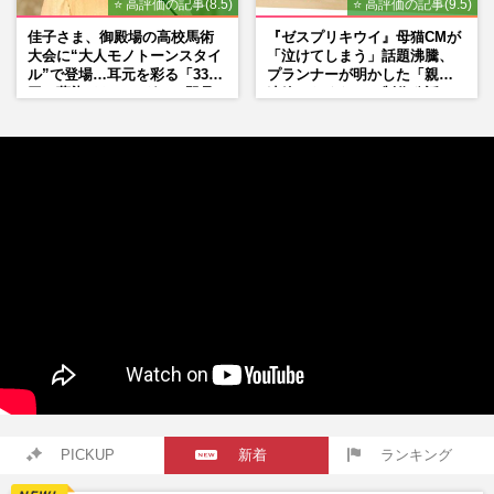
⭐ 高評価の記事(8.5)
⭐ 高評価の記事(9.5)
佳子さま、御殿場の高校馬術
『ゼスプリキウイ』母猫CMが
大会に“大人モノトーンスタイ
「泣けてしまう」話題沸騰、
ル”で登場…耳元を彩る「3300
プランナーが明かした「親に
円の藍染イヤリング」は即品
連絡したくなる」制作秘話
薄に
PICKUP
新着
ランキング