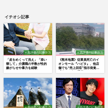
イチオシ記事
⭐ 高評価の記事(9.3)
⭐ 高評価の記事(8.5)
「皮をめくって洗え」「添い
《熊本地震》従業員死亡のイ
寝して」介護職の半数が性的
オンモール『ハビタ』、他店
嫌がらせや暴力を経験
舗でも“売上回収”指示発覚で
「命より金」通用しなくなっ
た言い訳
⭐ 高評価の記事(8.7)
⭐ 高評価の記事(9.8)