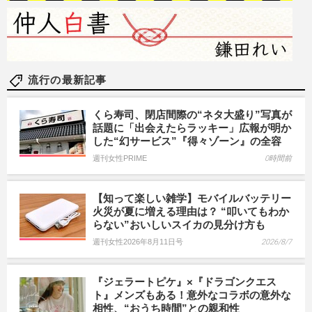
流行の最新記事
くら寿司、閉店間際の“ネタ大盛り”写真が
話題に「出会えたらラッキー」広報が明か
した“幻サービス”『得々ゾーン』の全容
週刊女性PRIME
0時間前
【知って楽しい雑学】モバイルバッテリー
火災が夏に増える理由は？ “叩いてもわか
らない”おいしいスイカの見分け方も
週刊女性2026年8月11日号
2026/8/7
『ジェラートピケ』×『ドラゴンクエス
ト』メンズもある！意外なコラボの意外な
相性、“おうち時間”との親和性