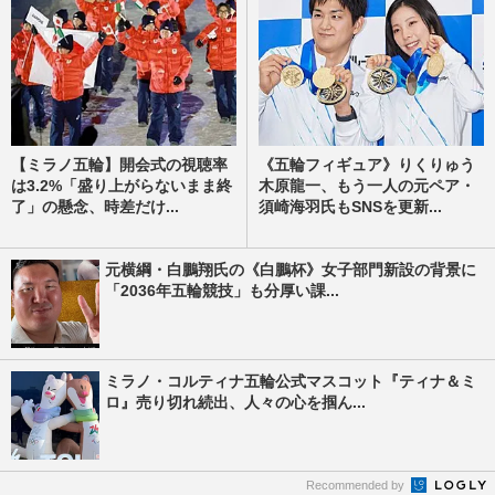
【ミラノ五輪】開会式の視聴率
《五輪フィギュア》りくりゅう
は3.2%「盛り上がらないまま終
木原龍一、もう一人の元ペア・
了」の懸念、時差だけ...
須崎海羽氏もSNSを更新...
元横綱・白鵬翔氏の《白鵬杯》女子部門新設の背景に
「2036年五輪競技」も分厚い課...
ミラノ・コルティナ五輪公式マスコット『ティナ＆ミ
ロ』売り切れ続出、人々の心を掴ん...
Recommended by