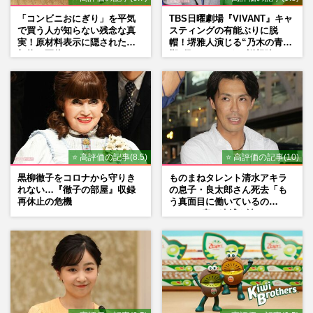
「コンビニおにぎり」を平気
TBS日曜劇場『VIVANT』キャ
で買う人が知らない残念な真
スティングの有能ぶりに脱
実！原材料表示に隠された添
帽！堺雅人演じる“乃木の青年
加物の正体
期”役は、そっくり説根強い
Mr.Children桜井和寿のバンド
マン長男・櫻井海音だった
⭐ 高評価の記事(8.5)
⭐ 高評価の記事(10)
黒柳徹子をコロナから守りき
ものまねタレント清水アキラ
れない…『徹子の部屋』収録
の息子・良太郎さん死去「も
再休止の危機
う真面目に働いているの
で」、2度の逮捕も諦めなかっ
た芸能界“波乱に満ちた37年”