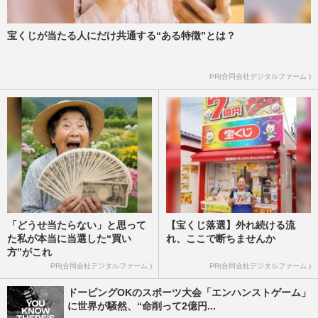
宝くじが当たる人にだけ共通する“ある特徴”とは？
PR(合同会社デジタルファーム )
「どうせ当たらない」と思って
【宝くじ落選】外れ続ける流
た私が本当に当選した“買い
れ、ここで断ちませんか
方”がこれ
PR(合同会社デジタルファーム )
PR(合同会社デジタルファーム )
ドーピングOKのスポーツ大会「エンハンストゲーム」
に世界が騒然、“命削って2億円...