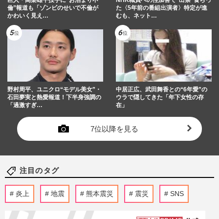
巨人・高梨雄平投手に”お泊まり不
NHK職員への性加害で“出禁”食らっ
倫”報道も「ゾンビのせいで不倫が
た〈5年前の番組出演者〉特定が進
かわいく見え…
むも、ネット…
野村周平、ユニクロ“モデル美女”・
中居正広、武田舞香との“6年愛”の
石田夢実と熱愛報道！下半身強調の
ウラで隠してきた「年下女性の存
「過激すぎ…
在」
7位以降を見る
注目のタグ
炎上
地震
熊本震災
震災
SNS