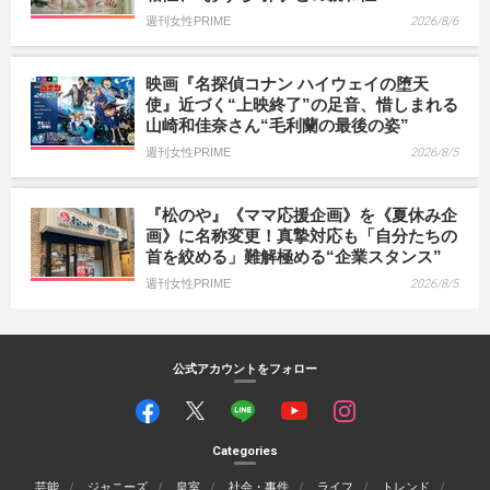
週刊女性PRIME
2026/8/6
映画『名探偵コナン ハイウェイの堕天
使』近づく“上映終了”の足音、惜しまれる
山崎和佳奈さん“毛利蘭の最後の姿”
週刊女性PRIME
2026/8/5
『松のや』《ママ応援企画》を《夏休み企
画》に名称変更！真摯対応も「自分たちの
首を絞める」難解極める“企業スタンス”
週刊女性PRIME
2026/8/5
公式アカウントをフォロー
Categories
芸能
ジャニーズ
皇室
社会・事件
ライフ
トレンド