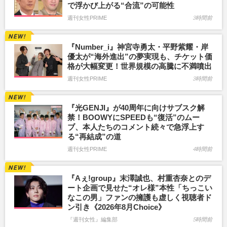
で浮かび上がる“合流”の可能性
週刊女性PRIME
3時間前
『Number_i』神宮寺勇太・平野紫耀・岸
優太が“海外進出”の夢実現も、チケット価
格が大幅変更！世界規模の高騰に不満噴出
週刊女性PRIME
3時間前
『光GENJI』が40周年に向けサブスク解
禁！BOOWYにSPEEDも“復活”のムー
ブ、本人たちのコメント続々で急浮上す
る“再結成”の道
週刊女性PRIME
4時間前
『Aぇ!group』末澤誠也、村重杏奈とのデ
ート企画で見せた“オレ様”本性「ちっこい
なこの男」ファンの擁護も虚しく視聴者ド
ン引き《2026年8月Choice》
『週刊女性』編集部
5時間前