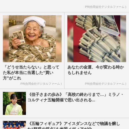
PR(合同会社デジタルファーム )
「どうせ当たらない」と思って
あなたの金運、今が変わる時か
た私が本当に当選した“買い
もしれません
方”がこれ
PR(合同会社デジタルファーム )
PR(合同会社デジタルファーム )
《佳子さまの歩み》「高校の終わりまで…」ミラノ・
コルティナ五輪開催で思い出される...
《五輪フィギュア》アイスダンスなどで物議を醸し
た“疑惑の採点”を米国メディアが分...