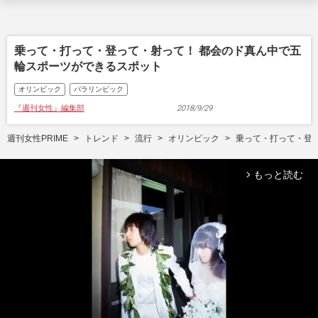
乗って・打って・登って・射って！ 都会のド真ん中で五
輪スポーツができるスポット
オリンピック
パラリンピック
『週刊女性』編集部
2018/9/29
週刊女性PRIME
トレンド
流行
オリンピック
乗って・打って・登
もっと読む
arrow_forward_ios