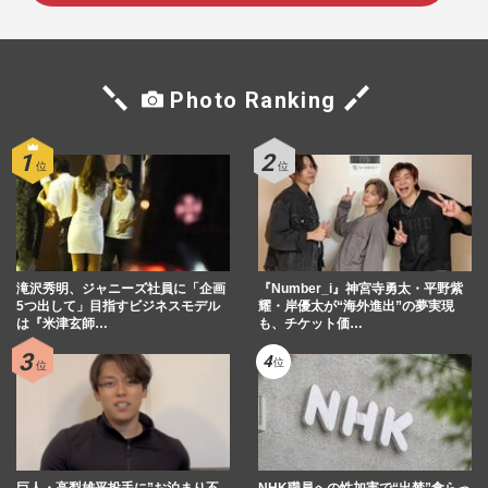
Photo Ranking
滝沢秀明、ジャニーズ社員に「企画
『Number_i』神宮寺勇太・平野紫
5つ出して」目指すビジネスモデル
耀・岸優太が“海外進出”の夢実現
は『米津玄師…
も、チケット価…