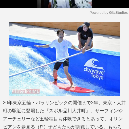
Powered by 
GliaStudios
M
u
t
e
20年東京五輪・パラリンピックの開催まで2年、東京・大井
町の駅近に登場した『スポル品川大井町』。サーフィンや
アーチェリーなど五輪種目も体験できるとあって、オリン
ピアンを夢見る（!?）子どもたちが挑戦している。もちろ