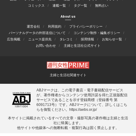
コミックス
連載一覧
タグ一覧
無料占い
About us
運営会社
利用規約
プライバシーポリシー
パーソナルデータの外部送信について
コンテンツ制作・編集ポリシー
広告掲載
ニュース提供先
タレコミ
採用情報
お知らせ一覧
お問い合わせ
主婦と生活社公式サイト
主婦と生活社関連サイト
ABJマークは、この電子書店・電子書籍配信サービス
が、著作権者からコンテンツ使用許諾を得た正規版配信
サービスであることを示す登録商標（登録番号 第
6091713号）です。ABJマークについて、詳しくはこち
らを御覧ください。
https://aebs.or.jp/
本サイトに掲載されているすべての⽂章・撮影写真の著作権は主婦と⽣活
社に帰属します。
他サイトや他媒体への無断転載・複製⾏為は固く禁⽌します。