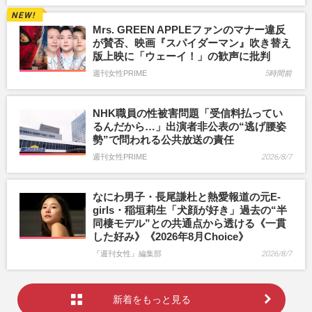
Mrs. GREEN APPLEファンのマナー違反
が賛否、映画『スパイダーマン』吹き替え
版上映に「ウェーイ！」の歓声に批判
週刊女性PRIME
5時間前
NHK職員の性被害問題「受信料払ってい
るんだから…」出演者非公表の“逃げ腰姿
勢”で問われる公共放送の責任
週刊女性PRIME
2026/8/7
なにわ男子・長尾謙杜と熱愛報道の元E-
girls・稲垣莉生「犬顔が好き」過去の“半
同棲モデル”との共通点から透ける《一貫
した好み》《2026年8月Choice》
『週刊女性』編集部
2026/8/7
新着をもっと見る