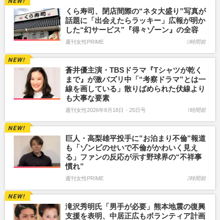
くら寿司、閉店間際の“ネタ大盛り”写真が
話題に「出会えたらラッキー」広報が明か
した“幻サービス”『得々ゾーン』の全容
週刊女性PRIME
0時間前
蒼井優主演・TBSドラマ『Tシャツが乾く
まで』が激バズリ中「“考察ドラマ”とは一
線を画している」散りばめられた伏線より
も大事な要素
週刊女性2026年8月18日・25日号
1時間前
巨人・高梨雄平投手に”お泊まり不倫”報道
も「ゾンビのせいで不倫がかわいく見え
る」ファンの反応が示す野球界の“不祥事
慣れ”
週刊女性PRIME
2時間前
滝沢秀明氏「男手が必要」熊本地震の復興
支援を表明、中居正広もボランティア計画