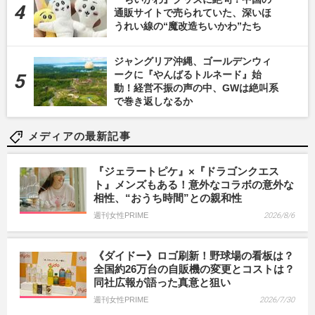
通販サイトで売られていた、深いほ
うれい線の“魔改造ちいかわ”たち
ジャングリア沖縄、ゴールデンウィ
ークに『やんばるトルネード』始
動！経営不振の声の中、GWは絶叫系
で巻き返しなるか
メディアの最新記事
『ジェラートピケ』×『ドラゴンクエス
ト』メンズもある！意外なコラボの意外な
相性、“おうち時間”との親和性
週刊女性PRIME
2026/8/6
《ダイドー》ロゴ刷新！野球場の看板は？
全国約26万台の自販機の変更とコストは？
同社広報が語った真意と狙い
週刊女性PRIME
2026/7/30