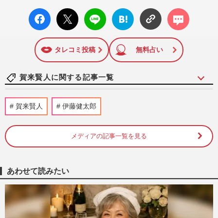
facebo
X ポス
LINE
はてな
コメン
ok い
ト
ブック
ト
いね
マーク
に追加
タレコミ投稿
無料占い
賀来賢人に関する記事一覧
Netflix『ガス人間』竹野内豊のロン毛・眉
賀来賢人
伊藤健太郎
なし激変だけじゃない！広瀬すず、林遣都
ら豪華キャストの“誰？…
週刊女性PRIME
2026/7/16
メディアの記事一覧を見る
《サッカーW杯》塩貝健人のインスタがブ
ラジル国旗まみれ！賀来賢人には注意喚
あわせて読みたい
起、桃田賢斗にまで飛び火の…
週刊女性PRIME
2026/7/3