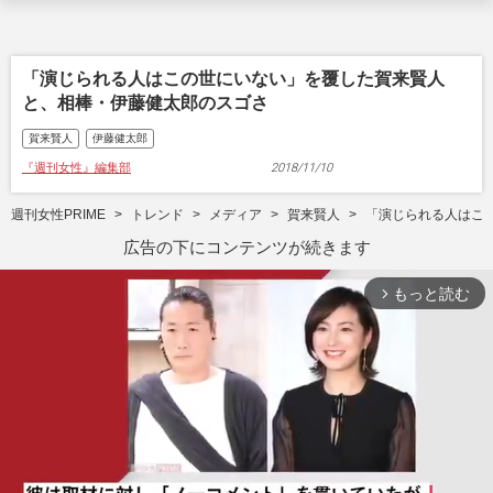
「演じられる人はこの世にいない」を覆した賀来賢人
と、相棒・伊藤健太郎のスゴさ
賀来賢人
伊藤健太郎
『週刊女性』編集部
2018/11/10
週刊女性PRIME
トレンド
メディア
賀来賢人
「演じられる人はこ
広告の下にコンテンツが続きます
もっと読む
arrow_forward_ios