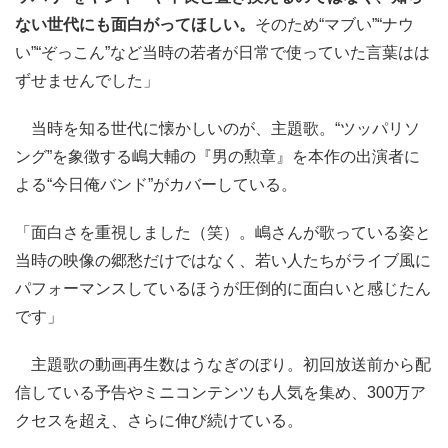
ない世代にも面白がってほしい。
そのため“マブい”“ナウ
い”“ぞっこん”など当時の若者が日常で使っていた言葉はは
ずせませんでした」
当時を知る世代に懐かしいのが、主題歌。“ツッパリソ
ング”を象徴する嶋大輔の『男の勲章』を本作の出演者に
よる“今日俺バンド”がカバーしている。
「面白さを重視しました（笑）。嶋さんが歌っている姿と
当時の映像の郷愁だけではなく、若い人たちがライブ風に
パフォーマンスしているほうが圧倒的に面白いと感じたん
です」
主題歌の動画再生数はうなぎのぼり。初回放送前から配
信している予告やミニコンテンツも人気を集め、300万ア
クセスを超え、さらに伸び続けている。