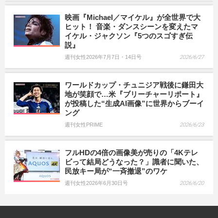
映画『Michael／マイケル』が全世界で大
ヒット！ 音楽・ダンスシーンを変えたマ
イケル・ジャクソン『5つのスゴすぎ伝
説』
週刊女性2026年7月7日・14日号
2026/6/27
ワールドカップ・チュニジア戦後に鎌田大
地が笑顔で…米『ブリーチャーリポート』
が投稿した“生成AI画像”に世界からブーイ
ング
週刊女性PRIME
2026/6/23
フルHDの4倍の画像美が売りの「4Kテレ
ビって結局どうなった？」識者に聞いた、
民放キー局が“一斉撤退”のワケ
週刊女性2026年6月30日号
2026/6/20