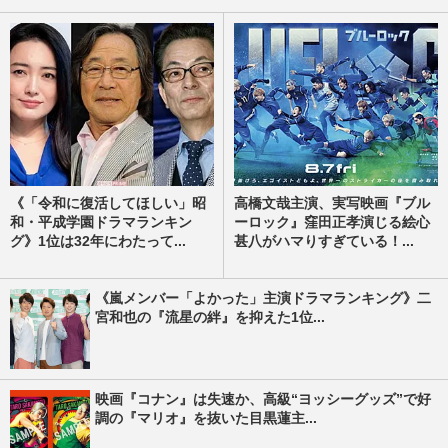
《「令和に復活してほしい」昭
高橋文哉主演、実写映画『ブル
和・平成学園ドラマランキン
ーロック』窪田正孝演じる絵心
グ》1位は32年にわたって...
甚八がハマりすぎている！...
《嵐メンバー「よかった」主演ドラマランキング》二
宮和也の『流星の絆』を抑えた1位...
映画『コナン』は失速か、高級“ヨッシーグッズ”で好
調の『マリオ』を抜いた目黒蓮主...