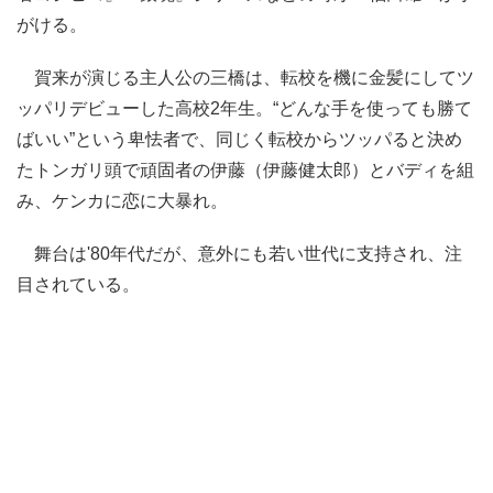
がける。
賀来が演じる主人公の三橋は、転校を機に金髪にしてツ
ッパリデビューした高校2年生。“どんな手を使っても勝て
ばいい”という卑怯者で、同じく転校からツッパると決め
たトンガリ頭で頑固者の伊藤（伊藤健太郎）とバディを組
み、ケンカに恋に大暴れ。
舞台は'80年代だが、意外にも若い世代に支持され、注
目されている。