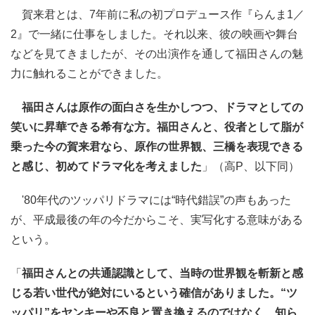
賀来君とは、7年前に私の初プロデュース作『らんま1／
2』で一緒に仕事をしました。それ以来、彼の映画や舞台
などを見てきましたが、その出演作を通して福田さんの魅
力に触れることができました。
福田さんは原作の面白さを生かしつつ、ドラマとしての
笑いに昇華できる希有な方。福田さんと、役者として脂が
乗った今の賀来君なら、原作の世界観、三橋を表現できる
と感じ、初めてドラマ化を考えました
」（高P、以下同）
'80年代のツッパリドラマには“時代錯誤”の声もあった
が、平成最後の年の今だからこそ、実写化する意味がある
という。
「
福田さんとの共通認識として、当時の世界観を斬新と感
じる若い世代が絶対にいるという確信がありました。“ツ
ッパリ”をヤンキーや不良と置き換えるのではなく、知ら