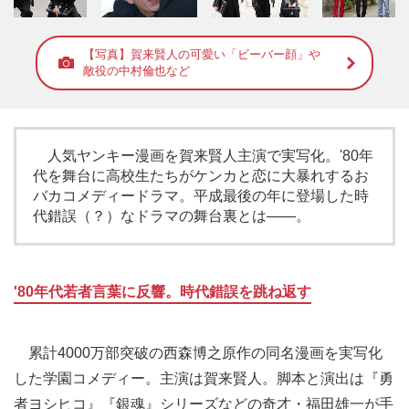
【写真】賀来賢人の可愛い「ビーバー顔」や
敵役の中村倫也など
人気ヤンキー漫画を賀来賢人主演で実写化。'80年
代を舞台に高校生たちがケンカと恋に大暴れするお
バカコメディードラマ。平成最後の年に登場した時
代錯誤（？）なドラマの舞台裏とは――。
'80年代若者言葉に反響。時代錯誤を跳ね返す
累計4000万部突破の西森博之原作の同名漫画を実写化
した学園コメディー。主演は賀来賢人。脚本と演出は『勇
者ヨシヒコ』『銀魂』シリーズなどの奇才・福田雄一が手