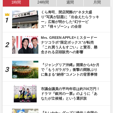
1時間
24時間
週間
月間
くら寿司、閉店間際の“ネタ大盛
り”写真が話題に「出会えたらラッキ
ー」広報が明かした“幻サービ
ス”『得々ゾーン』の全容
Mrs. GREEN APPLE×ミスタードー
ナツコラボ“限定ボックス”が転売
「これ買う人もすごい」と賛否、懸
念される店頭販売への影響
『ジャングリア沖縄』開業から4か月
で「もうガラガラ」衝撃の閑散ぶり
に集まる“納得”コメントの背景事情
市議会議員の平均年収は約700万円！
ドラマ『銀河の一票』のように「あ
なたが立候補」という選択肢
『ちいかわ』グッズに絶句！中国の