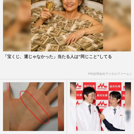
賀来賢人が米大手マネジメント会社と契約
「海外を意識しなくても…」かつてNetflix
に企画持ち込み、水面下…
週刊女性2026年3月3日・10日号
2026/2/17
ジュノンボーイ・グランプリ受賞の大野礼
音「賀来賢人との共演が目標」高校生らし
いギャップと“素顔”
週刊女性2026年2月10日号
2026/1/31
「宝くじ、運じゃなかった」当たる人は“同じこと”してる
《2025年「苦手な」CMベスト5》健康被
PR(合同会社デジタルファーム )
害が続出したあのちゃんCM超えの1位は
『LE SSERAFIM』起用の求人サイ…
週刊女性2026年1月20日・27日号
2026/1/19