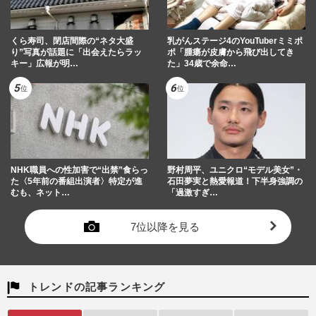
くら寿司、閉店間際の“ネタ大盛
乳がんステージ4のYouTuberミミポ
り”写真が話題に「出会えたらラッ
ポ「腫瘍が皮膚から飛び出してき
キー」広報が明…
た」34歳で余命…
NHK職員への性加害で“出禁”食らっ
野村周平、ユニクロ“モデル美女”・
た〈5年前の番組出演者〉特定が進
石田夢実と熱愛報道！下半身強調の
むも、ネット…
「過激すぎ…
7位以降を見る
トレンドの記事ランキング