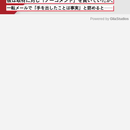
Powered by 
GliaStudios
M
u
t
e