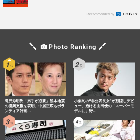
Recommended by
Photo Ranking
滝沢秀明氏「男手が必要」熊本地震
小栗旬の“非公表長女”が顔隠しデビ
の復興支援を表明、中居正広もボラ
ュー、透ける山田優の「スーパーモ
ンティア計画…
デルに」野…