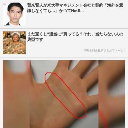
賀来賢人が米大手マネジメント会社と契約「海外を意
識しなくても…」かつてNetfl...
まだ宝くじ“適当に”買ってる？それ、当たらない人の
典型です
PR(合同会社デジタルファーム )