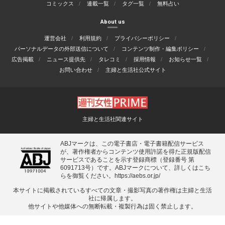
コミックス
連載一覧
タグ一覧
無料占い
About us
運営会社
利用規約
プライバシーポリシー
パーソナルデータの外部送信について
コンテンツ制作・編集ポリシー
広告掲載
ニュース提供先
タレコミ
採用情報
お知らせ一覧
お問い合わせ
主婦と生活社公式サイト
主婦と生活社関連サイト
ABJマークは、この電子書店・電子書籍配信サービス
が、著作権者からコンテンツ使用許諾を得た正規版配信
サービスであることを示す登録商標（登録番号 第
6091713号）です。ABJマークについて、詳しくはこち
らを御覧ください。
https://aebs.or.jp/
本サイトに掲載されているすべての⽂章・撮影写真の著作権は主婦と⽣活
社に帰属します。
他サイトや他媒体への無断転載・複製⾏為は固く禁⽌します。