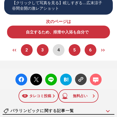
【クリックして写真を見る】眩しすぎる…広末涼子
谷間全開の激レアショット
次のページは
自立するため、排泄や入浴も自分で
2
3
4
5
6
facebo
X ポス
LINE
はてな
コメン
ok い
ト
ブック
ト
いね
マーク
に追加
タレコミ投稿
無料占い
パラリンピックに関する記事一覧