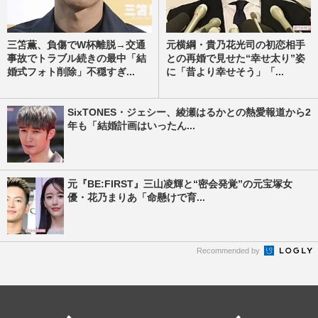
三笘薫、負傷でW杯離脱→交通
元横綱・貴乃花光司の初恋相手
事故でトラブル続きの最中「結
との再婚で見せた“幸せ太り”姿
婚式フォト削除」不穏すぎ...
に「昔より幸せそう」「...
SixTONES・ジェシー、綾瀬はるかとの熱愛報道から2
年も「結婚計画はいったん...
元『BE:FIRST』三山凌輝と“密会発覚”の元宝塚女
優・花乃まりあ「命懸けで育...
Recommended by