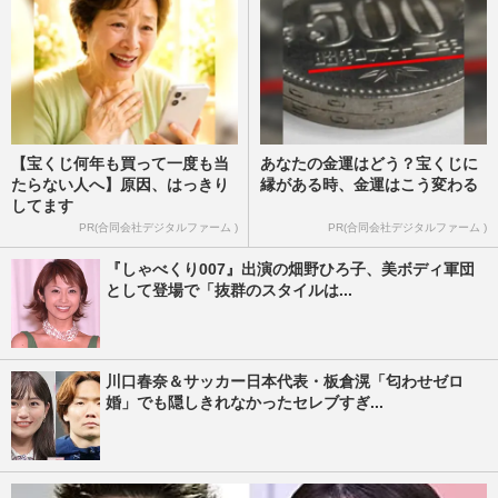
【宝くじ何年も買って一度も当
あなたの金運はどう？宝くじに
たらない人へ】原因、はっきり
縁がある時、金運はこう変わる
してます
PR(合同会社デジタルファーム )
PR(合同会社デジタルファーム )
『しゃべくり007』出演の畑野ひろ子、美ボディ軍団
として登場で「抜群のスタイルは...
川口春奈＆サッカー日本代表・板倉滉「匂わせゼロ
婚」でも隠しきれなかったセレブすぎ...