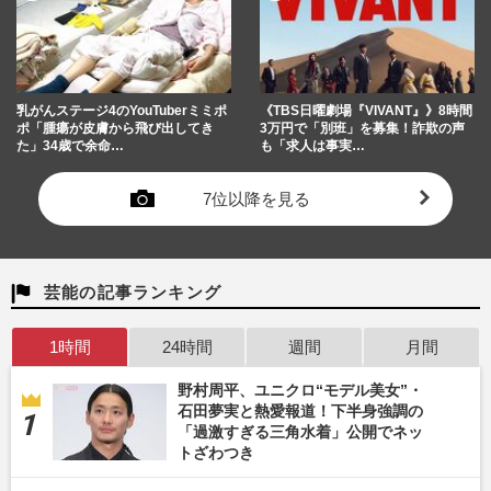
乳がんステージ4のYouTuberミミポ
《TBS日曜劇場『VIVANT』》8時間
ポ「腫瘍が皮膚から飛び出してき
3万円で「別班」を募集！詐欺の声
た」34歳で余命…
も「求人は事実…
7位以降を見る
芸能の記事ランキング
1時間
24時間
週間
月間
野村周平、ユニクロ“モデル美女”・
石田夢実と熱愛報道！下半身強調の
「過激すぎる三角水着」公開でネッ
トざわつき