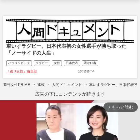
車いすラグビー、日本代表初の女性選手が勝ち取った
「ノーサイドの人生」
パラリンピック
ラグビー
女性
日本代表
障がい者
『週刊女性』編集部
2019/9/14
週刊女性PRIME
連載
人間ドキュメント
車いすラグビー、日本代表初
広告の下にコンテンツが続きます
もっと読む
arrow_forward_ios