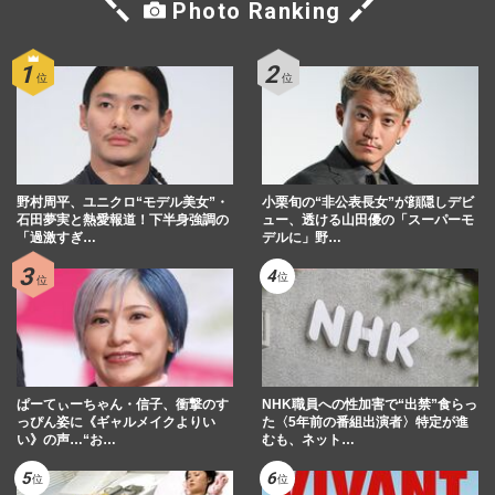
Photo Ranking
野村周平、ユニクロ“モデル美女”・
小栗旬の“非公表長女”が顔隠しデビ
石田夢実と熱愛報道！下半身強調の
ュー、透ける山田優の「スーパーモ
「過激すぎ…
デルに」野…
ぱーてぃーちゃん・信子、衝撃のす
NHK職員への性加害で“出禁”食らっ
っぴん姿に《ギャルメイクよりい
た〈5年前の番組出演者〉特定が進
い》の声…“お…
むも、ネット…