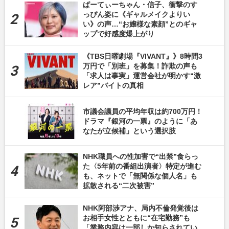
ぱーてぃーちゃん・信子、衝撃のす
っぴん姿に《ギャルメイクよりい
い》の声…“お嬢様な素顔”とのギャ
ップで好感度爆上がり
《TBS日曜劇場『VIVANT』》8時間3
万円で「別班」を募集！詐欺の声も
「求人は事実」運営会社が明かす“激
レア”バイトの真相
市議会議員の平均年収は約700万円！
ドラマ『銀河の一票』のように「あ
なたが立候補」という選択肢
NHK職員への性加害で“出禁”食らっ
た〈5年前の番組出演者〉特定が進む
も、ネットで「無関係な個人名」も
拡散される“二次被害”
NHK阿部渉アナ、局内不倫発覚後は
お相手女性とともに“在宅勤務”も
「業務内容は一部しか知らされてい