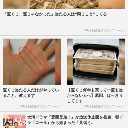
週刊女性PRIME
2024/8/24
「宝くじ、運じゃなかった」当たる人は“同じこと”してる
パリ五輪代表選考で快進撃の競泳・池江璃
花子、病気療養中と現在の“肉体ビフォア
アフター”写真にネット騒…
PR(合同会社デジタルファーム )
週刊女性PRIME
2024/3/18
宝くじ当たる人だけがやってい
【宝くじ何年も買って一度も当
ること、教えます
たらない人へ】原因、はっきり
してます
PR(合同会社デジタルファーム )
PR(合同会社デジタルファーム )
大河ドラマ『豊臣兄弟！』が放送休止回を発表、朝ド
ラ『エール』から始まった「見習う...