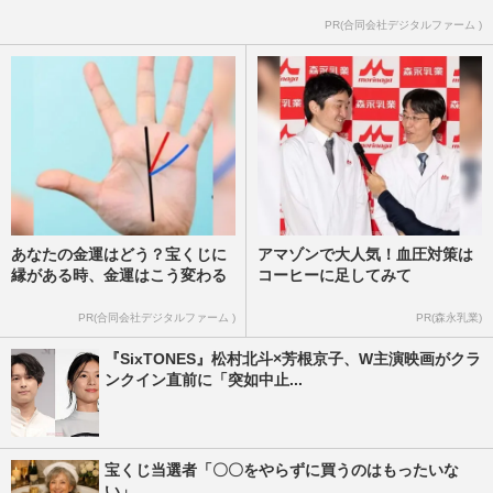
PR(合同会社デジタルファーム )
あなたの金運はどう？宝くじに
アマゾンで大人気！血圧対策は
縁がある時、金運はこう変わる
コーヒーに足してみて
PR(合同会社デジタルファーム )
PR(森永乳業)
『SixTONES』松村北斗×芳根京子、W主演映画がクラ
ンクイン直前に「突如中止...
宝くじ当選者「〇〇をやらずに買うのはもったいな
い」