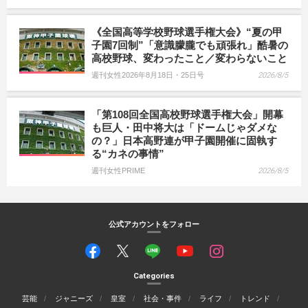
《全国高等学校野球選手権大会》“夏の甲
子園7回制”「意識朦朧でも頑張れ」酷暑の
高校野球、変わったこと／変わらないこと
週刊女性2026年8月18日・25日号
2026/8/5
「第108回全国高校野球選手権大会」開幕
も巨人・田中将大は「ドームじゃダメな
の？」日本高野連が甲子園開催に固執す
る“カネの事情”
週刊女性PRIME
2026/8/5
公式アカウントをフォロー
Categories
芸能
ジャニーズ
皇室
社会・事件
ライフ
トレンド