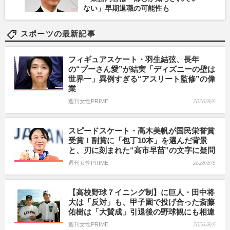
ない」早期退職の可能性も
スポーツの最新記事
フィギュアスケート・羽生結弦、長年
の“プーさん愛”が結実「ディズニーの壁は
世界一」異例すぎる“アスリート監修”の偉
業
週刊女性PRIME
2026/8/6
スピードスケート・高木美帆が国民栄誉賞
受賞！副賞に「包丁10本」を選んだ背景
と、刃に刻まれた“高市早苗”の文字に疑問
週刊女性PRIME
2026/8/6
【高校野球７イニング制】に巨人・田中将
大は「反対」も、甲子園で投げ合った斎藤
佑樹は「大賛成」引退後の野球観にも相違
週刊女性PRIME
2026/8/6