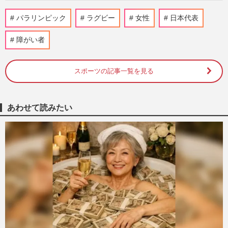
『新語・流行語大賞』ノミネートされた
パラリンピック
ラグビー
女性
日本代表
【令和の米騒動】に、立浪和義氏の登壇を
期待する中日ドラゴンズファ…
障がい者
週刊女性PRIME
2024/11/6
スポーツの記事一覧を見る
やす子がチャリティランナーの日テレ『24
時間テレビ』に強まる風当たり、スポンサ
ー『イオン』の募金箱は不…
週刊女性PRIME
2024/8/31
あわせて読みたい
パリ・パラリンピック開会式の演出に批判
殺到で【ピアノの上】がトレンド、パリ五
輪でも“火責め吊し上げ”…
週刊女性PRIME
2024/8/29
16歳で両脚を切断した26歳の車いすモデ
ル・みゅうさん「障害者と健常者の壁をエ
ンタメの力で壊していきたい…