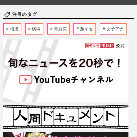
注目のタグ
相撲
横綱
貴乃花
激ヤセ
女子アナ