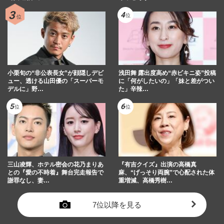
小栗旬の“非公表長女”が顔隠しデビ
浅田舞 露出度高め“赤ビキニ姿”投稿
ュー、透ける山田優の「スーパーモ
に「何がしたいの」「妹と差がつい
デルに」野…
た」辛辣…
三山凌輝、ホテル密会の花乃まりあ
『有吉クイズ』出演の高橋真
との『愛の不時着』舞台完走報告で
麻、“げっそり両腕”で心配された体
謝罪なし、妻…
重増減、高橋秀樹…
7位以降を見る