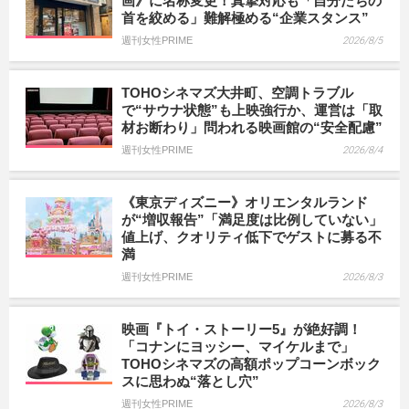
画》に名称変更！真摯対応も「自分たちの
首を絞める」難解極める“企業スタンス”
週刊女性PRIME
2026/8/5
TOHOシネマズ大井町、空調トラブル
で“サウナ状態”も上映強行か、運営は「取
材お断わり」問われる映画館の“安全配慮”
週刊女性PRIME
2026/8/4
《東京ディズニー》オリエンタルランド
が“増収報告”「満足度は比例していない」
値上げ、クオリティ低下でゲストに募る不
満
週刊女性PRIME
2026/8/3
映画『トイ・ストーリー5』が絶好調！
「コナンにヨッシー、マイケルまで」
TOHOシネマズの高額ポップコーンボック
スに思わぬ“落とし穴”
週刊女性PRIME
2026/8/3