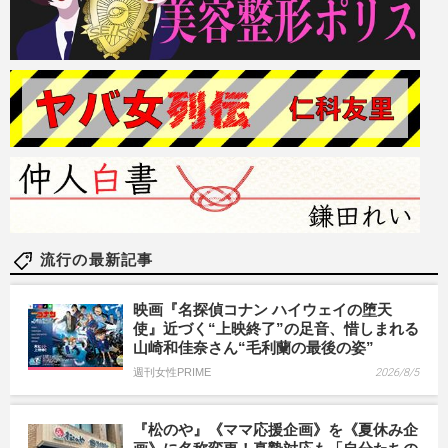
流行の最新記事
映画『名探偵コナン ハイウェイの堕天
使』近づく“上映終了”の足音、惜しまれる
山崎和佳奈さん“毛利蘭の最後の姿”
週刊女性PRIME
2026/8/5
『松のや』《ママ応援企画》を《夏休み企