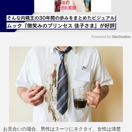
Powered by 
GliaStudios
M
u
t
e
お見合いの場合、男性はスーツにネクタイ、女性は清楚