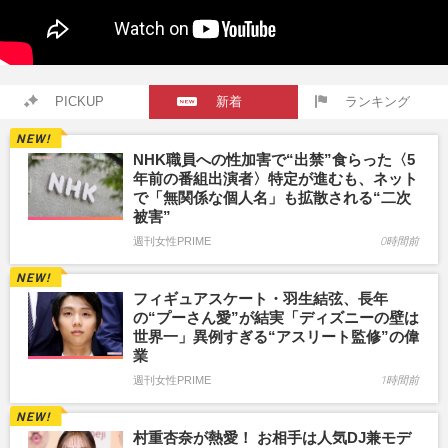
PICKUP
新着
ランキング
NHK職員への性加害で“出禁”食らった〈5
年前の番組出演者〉特定が進むも、ネット
で「無関係な個人名」も拡散される“二次
被害”
週刊女性PRIME
0時間前
フィギュアスケート・羽生結弦、長年
の“プーさん愛”が結実「ディズニーの壁は
世界一」異例すぎる“アスリート監修”の偉
業
週刊女性PRIME
1時間前
村重杏奈が熱愛！ お相手は人気DJ兼モデ