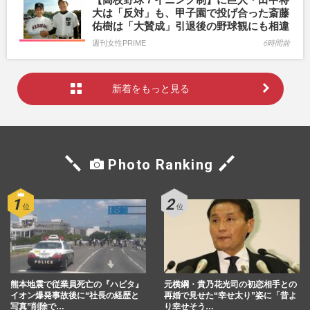
大は「反対」も、甲子園で投げ合った斎藤
佑樹は「大賛成」引退後の野球観にも相違
週刊女性PRIME
6時間前
新着をもっと見る
Photo Ranking
熊本地震で従業員死亡の『ハビタ』
元横綱・貴乃花光司の初恋相手との
イオン爆発事故後に“社長の経歴と
再婚で見せた“幸せ太り”姿に「昔よ
写真”削除で…
り幸せそう…