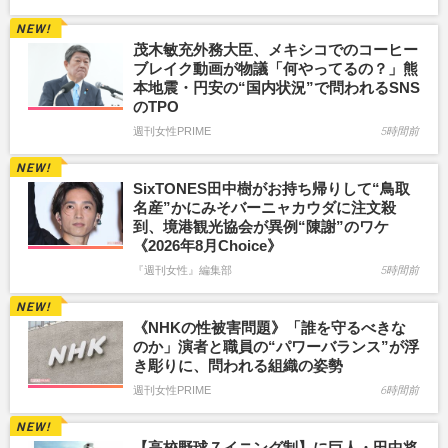
茂木敏充外務大臣、メキシコでのコーヒー
ブレイク動画が物議「何やってるの？」熊
本地震・円安の“国内状況”で問われるSNS
のTPO
週刊女性PRIME
5時間前
SixTONES田中樹がお持ち帰りして“鳥取
名産”かにみそバーニャカウダに注文殺
到、境港観光協会が異例“陳謝”のワケ
《2026年8月Choice》
『週刊女性』編集部
5時間前
《NHKの性被害問題》「誰を守るべきな
のか」演者と職員の“パワーバランス”が浮
き彫りに、問われる組織の姿勢
週刊女性PRIME
6時間前
【高校野球７イニング制】に巨人・田中将