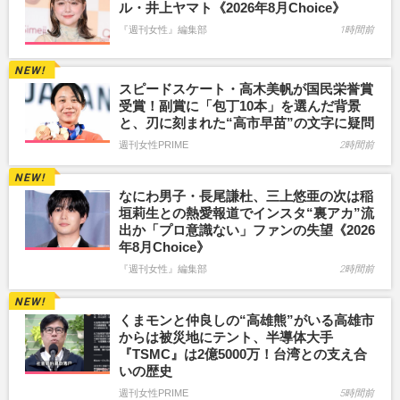
ル・井上ヤマト《2026年8月Choice》
『週刊女性』編集部
1時間前
スピードスケート・高木美帆が国民栄誉賞
受賞！副賞に「包丁10本」を選んだ背景
と、刃に刻まれた“高市早苗”の文字に疑問
週刊女性PRIME
2時間前
なにわ男子・長尾謙杜、三上悠亜の次は稲
垣莉生との熱愛報道でインスタ“裏アカ”流
出か「プロ意識ない」ファンの失望《2026
年8月Choice》
『週刊女性』編集部
2時間前
くまモンと仲良しの“高雄熊”がいる高雄市
からは被災地にテント、半導体大手
『TSMC』は2億5000万！台湾との支え合
いの歴史
週刊女性PRIME
5時間前