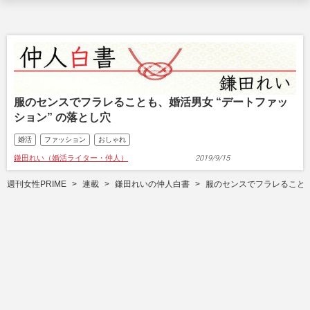
服のセンスでフラレることも、婚活男女 “デートファッ
ション” の落とし穴
婚活
ファッション
おしゃれ
鎌田れい（婚活ライター・仲人）
2019/9/15
週刊女性PRIME
連載
鎌田れいの仲人白書
服のセンスでフラレることも