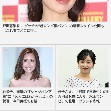
戸田恵梨香 、グッチの“超ロング裾パンツ"の斬新スタイル公開も
〈これ着てどこに行...
紗栄子、衝撃の“Tシャツオン下
佳子さま、〈好評で再販中〉の3
着”に「凡人にはわからねえ」の
万円台お気に入り「水玉ワン
賛否…今田美桜でも話...
ピ」で登場…ブランド広報...