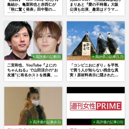
集結か、亀梨和也と赤西仁が
まりあと『愛の不時着』大阪
「秋に驚く発表」田中聖の刑
公演も出演、趣里はドラマ
期満了と重なる“匂わせ”では
『大空港』番宣行脚に「メン
ない理由
タル強すぎ」の実情
⭐ 高評価の記事(9)
⭐ 高評価の記事(8.7)
二宮和也、YouTube『よにの
「コンビニおにぎり」を平気
ちゃんねる』で山田涼介の“お
で買う人が知らない残念な真
友達”に有名ホストを推薦、歌
実！原材料表示に隠された添
舞伎町に“急接近”でファン
加物の正体
「関わらないで！」
⭐ 高評価の記事(8.5)
⭐ 高評価の記事(10)