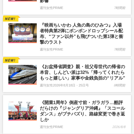
影響
週刊女性PRIME
7時間前
『映画ちいかわ 人魚の島のひみつ』入場
者特典第2弾にボンボンドロップシール配
布、“ファン以外”も飛びついた第1弾と衝
撃のラスト
週刊女性PRIME
7時間前
《お盆帰省調査》親・祖父母世代の帰省の
本音、しんどい派は32%「帰ってくれたら
もっと嬉しい」家事や金銭負担の“リアル”
週刊女性2026年8月18日・25日号
8時間前
《開業1周年》倒産寸前・ガラガラ…酷評
だらけの『ジャングリア沖縄』「スコール
ダンス」がプチバズり、路線変更で巻き返
しか
週刊女性PRIME
2026/8/8