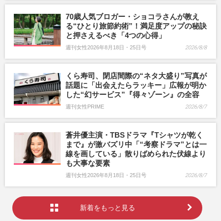
70歳人気ブロガー・ショコラさんが教え
る“ひとり旅節約術”！満足度アップの秘訣
と押さえるべき「4つの心得」
週刊女性2026年8月18日・25日号
2026/8/8
くら寿司、閉店間際の“ネタ大盛り”写真が
話題に「出会えたらラッキー」広報が明か
した“幻サービス”『得々ゾーン』の全容
週刊女性PRIME
2026/8/7
蒼井優主演・TBSドラマ『Tシャツが乾く
まで』が激バズリ中「“考察ドラマ”とは一
線を画している」散りばめられた伏線より
も大事な要素
週刊女性2026年8月18日・25日号
2026/8/7
新着をもっと見る