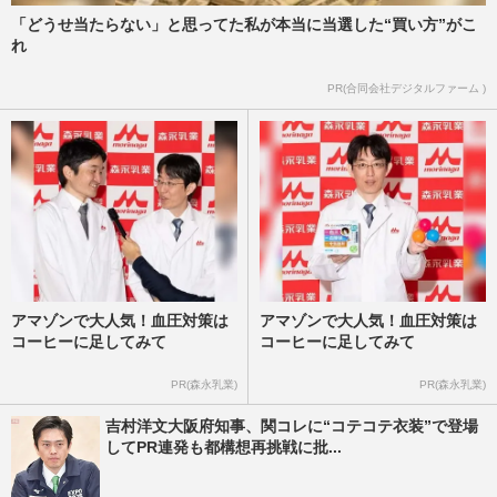
「どうせ当たらない」と思ってた私が本当に当選した“買い方”がこ
れ
PR(合同会社デジタルファーム )
アマゾンで大人気！血圧対策は
アマゾンで大人気！血圧対策は
コーヒーに足してみて
コーヒーに足してみて
PR(森永乳業)
PR(森永乳業)
吉村洋文大阪府知事、関コレに“コテコテ衣装”で登場
してPR連発も都構想再挑戦に批...