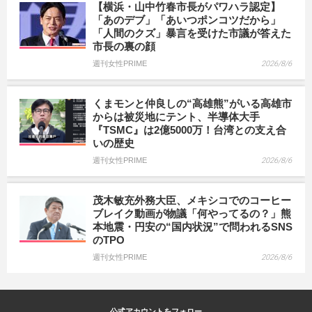
【横浜・山中竹春市長がパワハラ認定】
「あのデブ」「あいつポンコツだから」
「人間のクズ」暴言を受けた市議が答えた
市長の裏の顔
週刊女性PRIME
2026/8/6
くまモンと仲良しの“高雄熊”がいる高雄市
からは被災地にテント、半導体大手
『TSMC』は2億5000万！台湾との支え合
いの歴史
週刊女性PRIME
2026/8/6
茂木敏充外務大臣、メキシコでのコーヒー
ブレイク動画が物議「何やってるの？」熊
本地震・円安の“国内状況”で問われるSNS
のTPO
週刊女性PRIME
2026/8/6
公式アカウントをフォロー