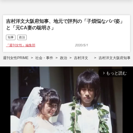
吉村洋文大阪府知事、地元で評判の「子煩悩なパパ姿」
と「元CA妻の聡明さ」
知事
政治
『週刊女性』編集部
2020/5/1
週刊女性PRIME
社会・事件
政治
吉村洋文
吉村洋文大阪府知事
もっと読む
arrow_forward_ios