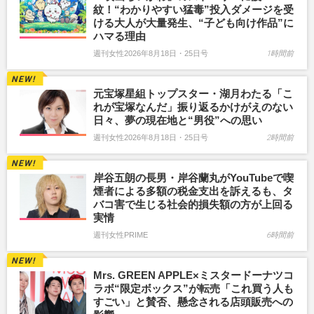
紋！“わかりやすい猛毒”投入ダメージを受
ける大人が大量発生、“子ども向け作品”に
ハマる理由
週刊女性2026年8月18日・25日号
1時間前
元宝塚星組トップスター・湖月わたる「こ
れが宝塚なんだ」振り返るかけがえのない
日々、夢の現在地と“男役”への思い
週刊女性2026年8月18日・25日号
2時間前
岸谷五朗の長男・岸谷蘭丸がYouTubeで喫
煙者による多額の税金支出を訴えるも、タ
バコ害で生じる社会的損失額の方が上回る
実情
週刊女性PRIME
6時間前
Mrs. GREEN APPLE×ミスタードーナツコ
ラボ“限定ボックス”が転売「これ買う人も
すごい」と賛否、懸念される店頭販売への