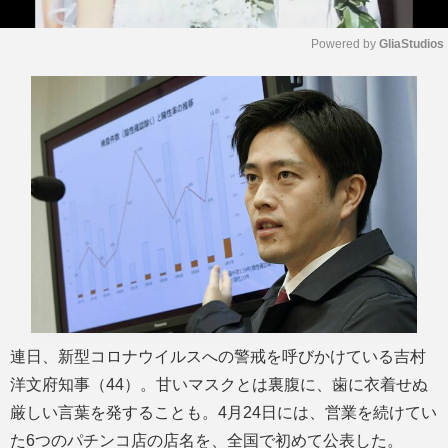
Powered by 
GliaStudios
M
u
t
e
連日、新型コロナウイルスへの警戒を呼びかけている吉村
洋文府知事（44）。甘いマスクとは裏腹に、歯に衣着せぬ
厳しい言葉を発することも。4月24日には、営業を続けてい
た6つのパチンコ店の店名を、全国で初めて公表した。