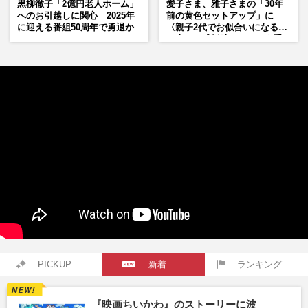
黒柳徹子「2億円老人ホーム」
愛子さま、雅子さまの「30年
へのお引越しに関心 2025年
前の黄色セットアップ」に
に迎える番組50周年で勇退か
〈親子2代でお似合いになる〉
の声、ご成婚時のドレスも手
がけた森英恵さんとの絆
PICKUP
新着
ランキング
『映画ちいかわ』のストーリーに波