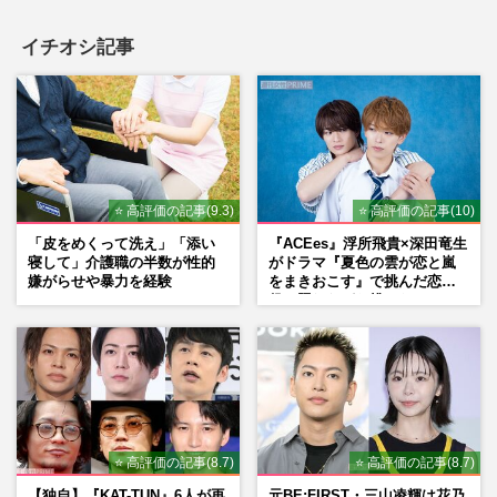
イチオシ記事
⭐ 高評価の記事(9.3)
⭐ 高評価の記事(10)
「皮をめくって洗え」「添い
『ACEes』浮所飛貴×深田竜生
寝して」介護職の半数が性的
がドラマ『夏色の雲が恋と嵐
嫌がらせや暴力を経験
をまきおこす』で挑んだ恋人
役、照れながら挑んだキュン
シーン秘話
⭐ 高評価の記事(8.7)
⭐ 高評価の記事(8.7)
【独自】『KAT-TUN』6人が再
元BE:FIRST・三山凌輝は花乃