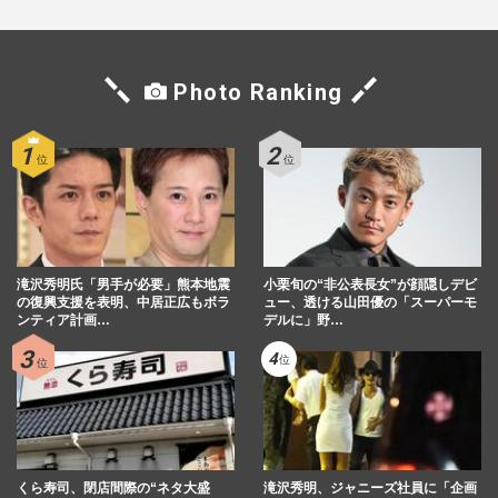
Photo Ranking
滝沢秀明氏「男手が必要」熊本地震
小栗旬の“非公表長女”が顔隠しデビ
の復興支援を表明、中居正広もボラ
ュー、透ける山田優の「スーパーモ
ンティア計画…
デルに」野…
くら寿司、閉店間際の“ネタ大盛
滝沢秀明、ジャニーズ社員に「企画