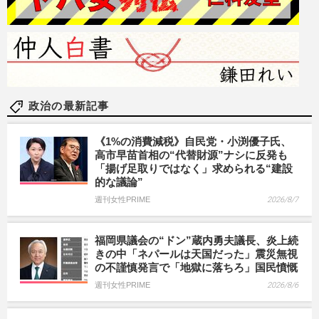
政治の最新記事
《1%の消費減税》自民党・小渕優子氏、
高市早苗首相の“代替財源”ナシに反発も
「揚げ足取りではなく」求められる“建設
的な議論”
週刊女性PRIME
2026/8/7
福岡県議会の“ドン”蔵内勇夫議長、炎上続
きの中「ネパールは天国だった」震災無視
の不謹慎発言で「地獄に落ちろ」国民憤慨
週刊女性PRIME
2026/8/6