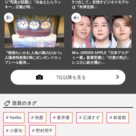
り”写真が話題に「出会えたらラッ
5つ出して」目指すビジネスモデル
キー」広報が明…
は『米津玄師…
『映画ちいかわ 人魚の島のひみつ』
Mrs. GREEN APPLE『日本アカデ
入場者特典第2弾にボンボンドロッ
ミー賞』新賞受賞に「忖度の気が」
プシール配布…
レコ大に続き囁か…
7位以降を見る
注目のタグ
Netflix
熱愛
蒼井優
広瀬すず
林遣都
小栗旬
野村周平