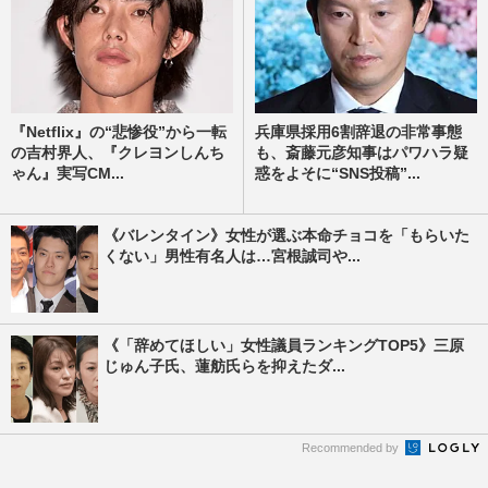
『Netflix』の“悲惨役”から一転
兵庫県採用6割辞退の非常事態
の吉村界人、『クレヨンしんち
も、斎藤元彦知事はパワハラ疑
ゃん』実写CM...
惑をよそに“SNS投稿”...
《バレンタイン》女性が選ぶ本命チョコを「もらいた
くない」男性有名人は…宮根誠司や...
《「辞めてほしい」女性議員ランキングTOP5》三原
じゅん子氏、蓮舫氏らを抑えたダ...
Recommended by