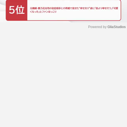
Powered by 
GliaStudios
M
u
t
e