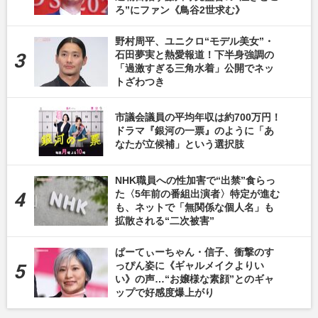
ろ”にファン《鳥谷2世求む》
野村周平、ユニクロ“モデル美女”・
石田夢実と熱愛報道！下半身強調の
「過激すぎる三角水着」公開でネッ
トざわつき
市議会議員の平均年収は約700万円！
ドラマ『銀河の一票』のように「あ
なたが立候補」という選択肢
NHK職員への性加害で“出禁”食らっ
た〈5年前の番組出演者〉特定が進む
も、ネットで「無関係な個人名」も
拡散される“二次被害”
ぱーてぃーちゃん・信子、衝撃のす
っぴん姿に《ギャルメイクよりい
い》の声…“お嬢様な素顔”とのギャ
ップで好感度爆上がり