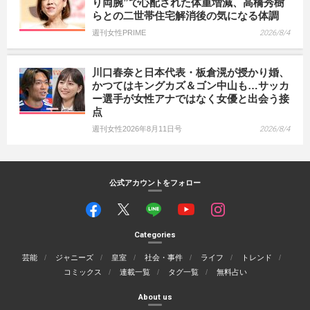
り両腕”で心配された体重増減、高橋秀樹
らとの二世帯住宅解消後の気になる体調
週刊女性PRIME
2026/8/4
川口春奈と日本代表・板倉滉が授かり婚、
かつてはキングカズ＆ゴン中山も…サッカ
ー選手が女性アナではなく女優と出会う接
点
週刊女性2026年8月11日号
2026/8/4
公式アカウントをフォロー
Categories
芸能
ジャニーズ
皇室
社会・事件
ライフ
トレンド
コミックス
連載一覧
タグ一覧
無料占い
About us