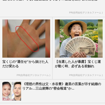
ryuchellや才賀紀左衛門、子育てアピール
をしてきた男性たちの深層心理「承認欲
求」と「他者へのマウント」…
PR(合同会社デジタルファーム )
週刊女性PRIME
2023/4/6
宝くじの“運任せ”から抜けた人
【当選した人が暴露】宝くじ運
だけ変わる
が動く時、必ずある前触れ
PR(合同会社デジタルファーム )
PR(合同会社デジタルファーム )
《理想の男性は父・水谷豊》趣里の言葉が示す結婚の
リアル…三山凌輝の“密会報道”か...