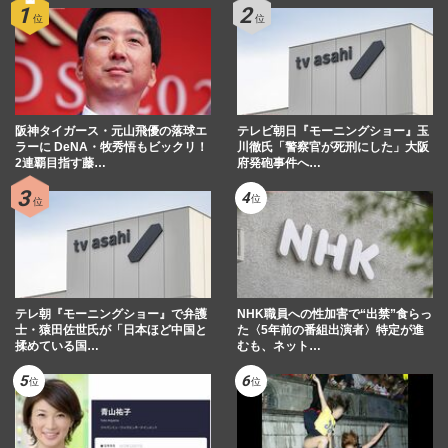
阪神タイガース・元山飛優の落球エ
テレビ朝日『モーニングショー』玉
ラーに DeNA・牧秀悟もビックリ！
川徹氏「警察官が死刑にした」大阪
2連覇目指す藤…
府発砲事件へ…
テレ朝『モーニングショー』で弁護
NHK職員への性加害で“出禁”食らっ
士・猿田佐世氏が「日本ほど中国と
た〈5年前の番組出演者〉特定が進
揉めている国…
むも、ネット…