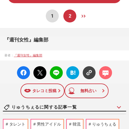
1
2
『週刊女性』編集部
著者：
『週刊女性』編集部
facebo
X ポス
LINE
はてな
コメン
ok い
ト
ブック
ト
いね
マーク
に追加
タレコミ投稿
無料占い
りゅうちぇるに関する記事一覧
山咲トオル「女性が好き」と言わされた無
タレント
男性アイドル
韓流
りゅうちぇる
理解の時代を乗り越え、LGBTQ時代にな