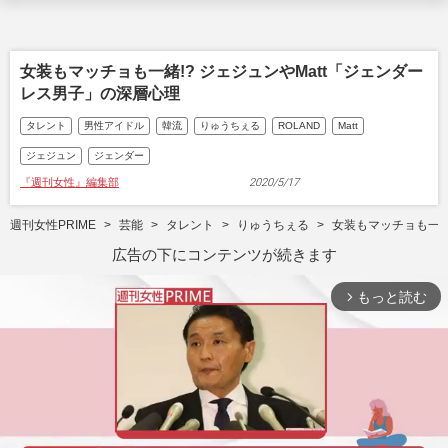
女装もマッチョも一緒!? ジェジュンやMatt「ジェンダー
レス男子」の深層心理
タレント
男性アイドル
韓流
りゅうちぇる
ROLAND
Matt
ジェジュン
ジェンダー
『週刊女性』編集部
2020/5/17
週刊女性PRIME
芸能
タレント
りゅうちぇる
女装もマッチョも一緒
広告の下にコンテンツが続きます
もっと読む
arrow_forward_ios