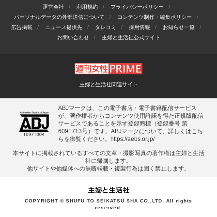
運営会社
利用規約
プライバシーポリシー
パーソナルデータの外部送信について
コンテンツ制作・編集ポリシー
広告掲載
ニュース提供先
タレコミ
採用情報
お知らせ一覧
お問い合わせ
主婦と生活社公式サイト
主婦と生活社関連サイト
ABJマークは、この電子書店・電子書籍配信サービス
が、著作権者からコンテンツ使用許諾を得た正規版配信
サービスであることを示す登録商標（登録番号 第
6091713号）です。ABJマークについて、詳しくはこち
らを御覧ください。
https://aebs.or.jp/
本サイトに掲載されているすべての⽂章・撮影写真の著作権は主婦と⽣活
社に帰属します。
他サイトや他媒体への無断転載・複製⾏為は固く禁⽌します。
COPYRIGHT © SHUFU TO SEIKATSU SHA CO.,LTD. All rights
reserved.