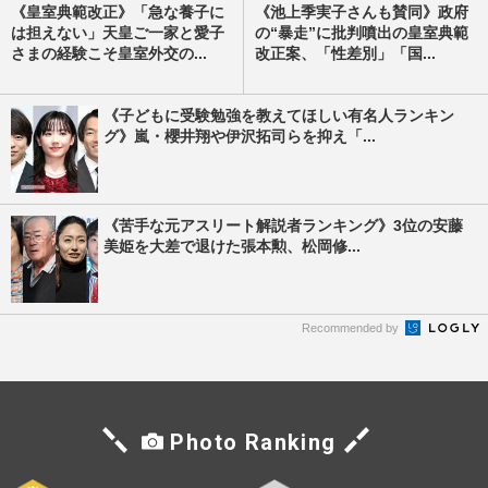
《皇室典範改正》「急な養子に
《池上季実子さんも賛同》政府
は担えない」天皇ご一家と愛子
の“暴走”に批判噴出の皇室典範
さまの経験こそ皇室外交の...
改正案、「性差別」「国...
《子どもに受験勉強を教えてほしい有名人ランキン
グ》嵐・櫻井翔や伊沢拓司らを抑え「...
《苦手な元アスリート解説者ランキング》3位の安藤
美姫を大差で退けた張本勲、松岡修...
Recommended by
Photo Ranking