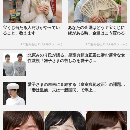
宝くじ当たる人だけがやってい
あなたの金運はどう？宝くじに
ること、教えます
縁がある時、金運はこう変わる
PR(合同会社デジタルファーム )
PR(合同会社デジタルファーム )
北原みのり氏が語る、皇室典範改正案に潜む露骨な女
性蔑視「雅子さまの苦しみを愛子さ...
愛子さまの未来に直結する〈皇室典範改正〉の課題…
「妻は皇族、夫は一般国民」で浮上...