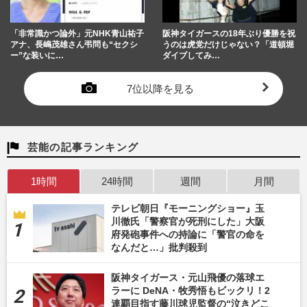
「非常識かつ論外」元NHK青山祐子
阪神タイガースの18年ぶり優勝を祝
アナ、長嶋茂雄さん弔問も“セクシ
うのは虎党だけじゃない？「道頓堀
ー”な装いに…
ダイブしてみ…
7位以降を見る
芸能の記事ランキング
1時間
24時間
週間
月間
テレビ朝日『モーニングショー』玉
川徹氏「警察官が死刑にした」大阪
府発砲事件への持論に「警官の命を
なんだと…」批判殺到
阪神タイガース・元山飛優の落球エ
ラーに DeNA・牧秀悟もビックリ！2
連覇目指す藤川球児監督の“泣きどこ