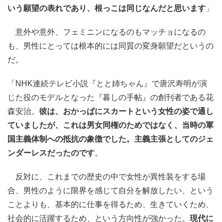
いう願望の表れであり、根っこは同じなんだと思います
」
意外や意外、フェミニンになるのもマッチョになるの
も、男性にとっては根本的には同質の変身願望だというの
だ。
「NHK連続テレビ小説『とと姉ちゃん』で唐沢寿明が演
じた役のモデルとなった『暮しの手帖』の創刊者である花
森安治。
彼は、おかっぱにスカートという女性の姿で通し
ていましたが、これは男女同権のためではなく、当時の軍
国主義体制への抵抗の象徴でした。主義主張としてのジェ
ンダーレスだったのです
。
反対に、これまでの歴史の中で女性が異性装をする場
合、男性のように限界を感じて自分を解放したい、という
ことよりも、基本的に仕事を得るため、生きていくため、
社会的に活躍するため、という方向性が強かった。
現代に