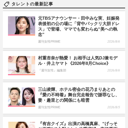
タレントの最新記事
元TBSアナウンサー・田中みな実、妊娠発
表後初の公の場に「背中パックリ大胆ドレ
ス」で登場、ママでも変わらぬ“美への執
念”
週刊女性PRIME
2026/8/6
村重杏奈が熱愛！ お相手は人気DJ兼モデ
ル・井上ヤマト《2026年8月Choice》
『週刊女性』編集部
2026/8/6
三山凌輝、ホテル密会の花乃まりあとの
『愛の不時着』舞台完走報告で謝罪なし、
妻・趣里との関係にも暗雲
週刊女性PRIME
2026/8/5
『有吉クイズ』出演の高橋真麻、“げっそ