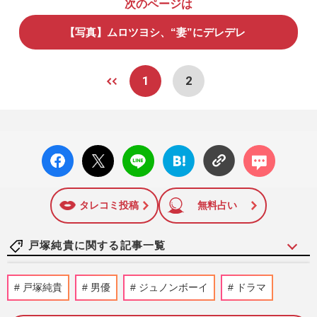
次のページは
【写真】ムロツヨシ、“妻”にデレデレ
1
2
facebo
X ポス
LINE
はてな
コメン
ok い
ト
ブック
ト
いね
マーク
に追加
タレコミ投稿
無料占い
戸塚純貴に関する記事一覧
伊藤沙莉主演・NHK朝ドラ『虎に翼』土
戸塚純貴
男優
ジュノンボーイ
ドラマ
居志央梨と戸塚純貴のスピンオフが放送、
ふたりが語ったお互いの“い…