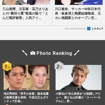
三山凌輝、元宝塚・花乃まりあ
川口春奈、サッカーW杯日本代
との“裏切り愛”報道の陰で「と
表・板倉滉と熱愛結婚報道、元
んだ風評被害」人気アイ...
カレ格闘家とのオープン交...
Recommended by
Photo Ranking
滝沢秀明氏「男手が必要」熊本地震
小栗旬の“非公表長女”が顔隠しデビ
の復興支援を表明、中居正広もボラ
ュー、透ける山田優の「スーパーモ
ンティア計画…
デルに」野…