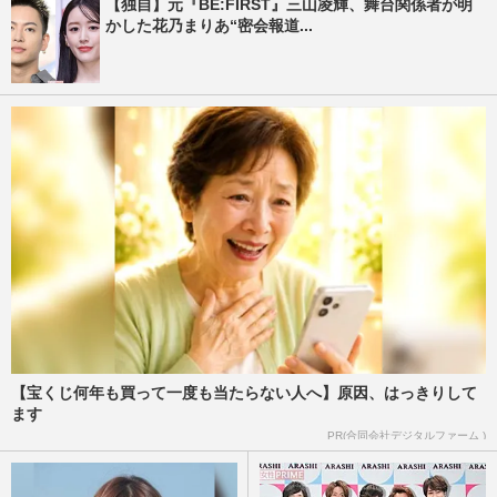
【独自】元『BE:FIRST』三山凌輝、舞台関係者が明
かした花乃まりあ“密会報道...
【宝くじ何年も買って一度も当たらない人へ】原因、はっきりして
ます
PR(合同会社デジタルファーム )