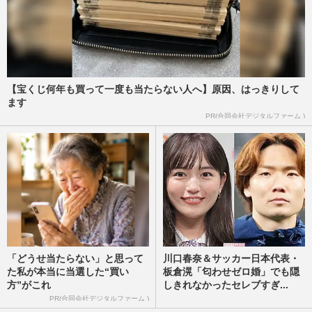
【宝くじ何年も買って一度も当たらない人へ】原因、はっきりして
ます
PR(合同会社デジタルファーム )
「どうせ当たらない」と思って
川口春奈＆サッカー日本代表・
た私が本当に当選した“買い
板倉滉「匂わせゼロ婚」でも隠
方”がこれ
しきれなかったセレブすぎ...
PR(合同会社デジタルファーム )