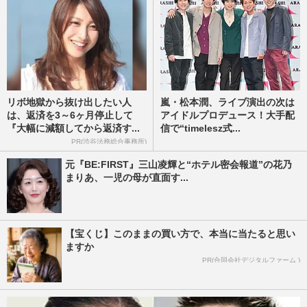
リボ地獄から抜け出したい人
嵐・松本潤、ライブ演出の次は
は、返済を3～6ヶ月停止して
アイドルプロデュース！大手配
『大幅に減額してから返済す...
信で“timelesz式...
PR(渋谷法務総合事務所)
元『BE:FIRST』三山凌輝と“ホテル密会報道”の花乃
まりあ、一児の母が直面す...
【宝くじ】このままの買い方で、本当に当たると思い
ますか
PR(合同会社デジタルファーム )