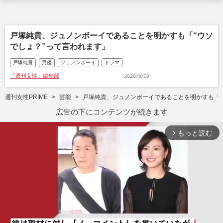
戸塚純貴、ジュノンボーイであることを明かすも「“ウソ
でしょ？”って言われます」
戸塚純貴
男優
ジュノンボーイ
ドラマ
『週刊女性』編集部
2020/9/13
週刊女性PRIME
芸能
戸塚純貴、ジュノンボーイであることを明かすも「“
広告の下にコンテンツが続きます
もっと読む
arrow_forward_ios