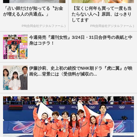
「占い師だけが知ってる〝お金
【宝くじ何年も買って一度も当
が増える人の共通点〟」
たらない人へ】原因、はっきり
してます
PR(合同会社デジタルファーム )
PR(合同会社デジタルファーム )
今週発売『週刊女性』3/24日・31日合併号の表紙と中
身はコチラ！
伊藤沙莉、史上初の続投でNHK朝ドラ『虎に翼』が映
画化…背景には〈受信料が減収の...