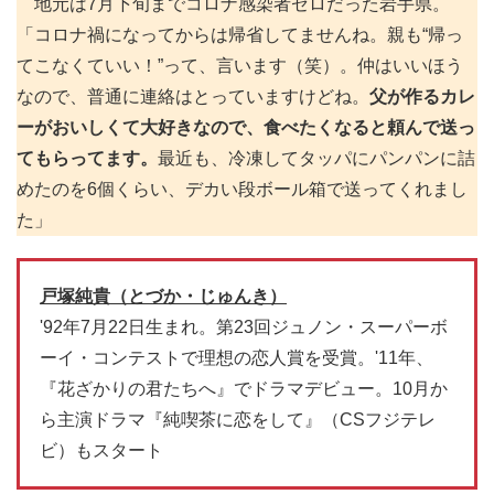
地元は7月下旬までコロナ感染者ゼロだった岩手県。
「コロナ禍になってからは帰省してませんね。親も“帰っ
てこなくていい！”って、言います（笑）。仲はいいほう
なので、普通に連絡はとっていますけどね。
父が作るカレ
ーがおいしくて大好きなので、食べたくなると頼んで送っ
てもらってます。
最近も、冷凍してタッパにパンパンに詰
めたのを6個くらい、デカい段ボール箱で送ってくれまし
た」
戸塚純貴（
とづか・じゅんき
）
'92年7月22日生まれ。第23回ジュノン・スーパーボ
ーイ・コンテストで理想の恋人賞を受賞。'11年、
『花ざかりの君たちへ』でドラマデビュー。10月か
ら主演ドラマ『純喫茶に恋をして』（CSフジテレ
ビ）もスタート