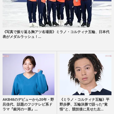
《写真で振り返る胸アツ名場面》ミラノ・コルティナ五輪、日本代
表がメダルラッシュ！...
AKB48のデビューから20年・野
《ミラノ・コルティナ五輪》平
呂佳代、話題のフジテレビ系ド
野歩夢、五輪決勝で語った“覚
ラマ『銀河の一票』...
悟”と、競技後に見せた左...