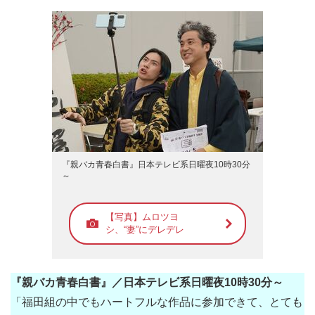
『親バカ青春白書』日本テレビ系日曜夜10時30分
～
【写真】ムロツヨ
シ、“妻”にデレデレ
『親バカ青春白書』
／日本テレビ系日曜夜10時30分～
「福田組の中でもハートフルな作品に参加できて、とても