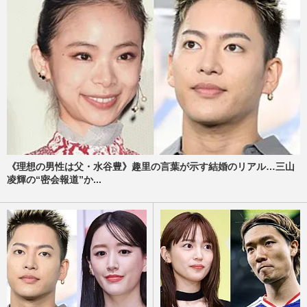
《理想の男性は父・水谷豊》趣里の言葉が示す結婚のリアル…三山
凌輝の“密会報道”か...