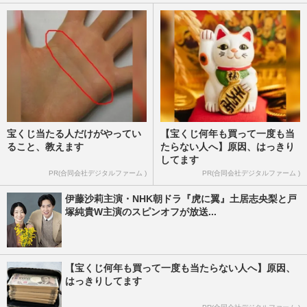
る』で相方のオードリー春…
週刊女性PRIME
2023/5/24
宝くじ当たる人だけがやってい
【宝くじ何年も買って一度も当
ること、教えます
たらない人へ】原因、はっきり
してます
PR(合同会社デジタルファーム )
PR(合同会社デジタルファーム )
伊藤沙莉主演・NHK朝ドラ『虎に翼』土居志央梨と戸
塚純貴W主演のスピンオフが放送...
【宝くじ何年も買って一度も当たらない人へ】原因、
はっきりしてます