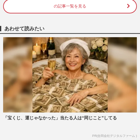
週刊女性2026年3月24日・31日号
2026/3/20
の記事一覧を見る
朝ドラ『虎に翼』で“俺たちの轟”を好演中
の戸塚純貴、予想外の大反響に「ちゃんと
あわせて読みたい
しなきゃいけないな」
週刊女性2024年9月3日号
2024/8/22
今週発売『週刊女性』9/3号の表紙と中身
はコチラ！
週刊女性本誌からのお知らせ
2024/8/20
工藤静香の新曲ミュージックビデオに
Koki,が出演で「共演者がかわいそう」
「ムダづかいだわ」戸塚純貴に同…
週刊女性PRIME
2024/7/7
「宝くじ、運じゃなかった」当たる人は“同じこと”してる
平野紫耀らがKing & Princeを脱退した5月
PR(合同会社デジタルファーム )
22日、高橋海人がドラマ『だが、情熱はあ