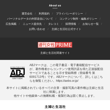
About us
運営会社
利用規約
プライバシーポリシー
パーソナルデータの外部送信について
コンテンツ制作・編集ポリシー
広告掲載
ニュース提供先
タレコミ
採用情報
お知らせ一覧
お問い合わせ
主婦と生活社公式サイト
主婦と生活社関連サイト
ABJマークは、この電子書店・電子書籍配信サービス
が、著作権者からコンテンツ使用許諾を得た正規版配信
サービスであることを示す登録商標（登録番号 第
6091713号）です。ABJマークについて、詳しくはこち
らを御覧ください。
https://aebs.or.jp/
本サイトに掲載されているすべての⽂章・撮影写真の著作権は主婦と⽣活
社に帰属します。
他サイトや他媒体への無断転載・複製⾏為は固く禁⽌します。