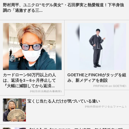
野村周平、ユニクロ“モデル美女”・石田夢実と熱愛報道！下半身強
調の「過激すぎる三...
カードローン50万円以上の人
GOETHEとFINCHIがタッグを組
は、返済を3～6ヶ月停止して
み、新メディアを創設
『大幅に減額してから返済...
PR(FINCHI on GOETHE)
PR(渋谷法務総合事務所)
宝くじ当たる人だけが気づいている違い
PR(合同会社デジタルファーム )