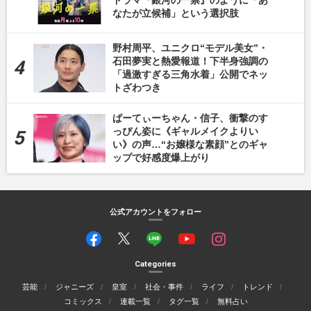
なたが立候補」という選択肢
野村周平、ユニクロ“モデル美女”・
石田夢実と熱愛報道！下半身強調の
「過激すぎる三角水着」公開でネッ
トざわつき
ぱーてぃーちゃん・信子、衝撃のす
っぴん姿に《ギャルメイクよりい
い》の声…“お嬢様な素顔”とのギャ
ップで好感度爆上がり
公式アカウントをフォロー
Categories
芸能
ジャニーズ
皇室
社会・事件
ライフ
トレンド
コミックス
連載一覧
タグ一覧
無料占い