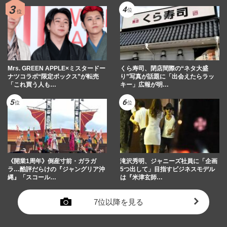
Mrs. GREEN APPLE×ミスタードー
くら寿司、閉店間際の“ネタ大盛
ナツコラボ“限定ボックス”が転売
り”写真が話題に「出会えたらラッ
「これ買う人も…
キー」広報が明…
《開業1周年》倒産寸前・ガラガ
滝沢秀明、ジャニーズ社員に「企画
ラ…酷評だらけの『ジャングリア沖
5つ出して」目指すビジネスモデル
縄』「スコール…
は『米津玄師…
7位以降を見る