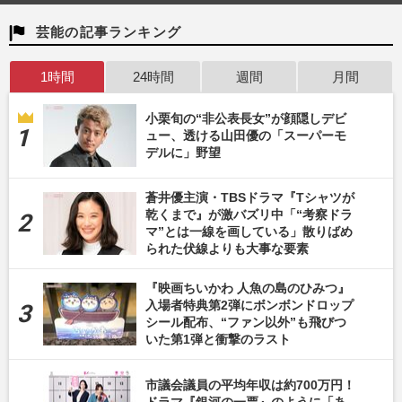
芸能の記事ランキング
1時間
24時間
週間
月間
小栗旬の“非公表長女”が顔隠しデビ
ュー、透ける山田優の「スーパーモ
デルに」野望
蒼井優主演・TBSドラマ『Tシャツが
乾くまで』が激バズリ中「“考察ドラ
マ”とは一線を画している」散りばめ
られた伏線よりも大事な要素
『映画ちいかわ 人魚の島のひみつ』
入場者特典第2弾にボンボンドロップ
シール配布、“ファン以外”も飛びつ
いた第1弾と衝撃のラスト
市議会議員の平均年収は約700万円！
ドラマ『銀河の一票』のように「あ