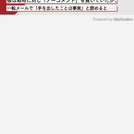
Powered by 
GliaStudios
M
u
t
e