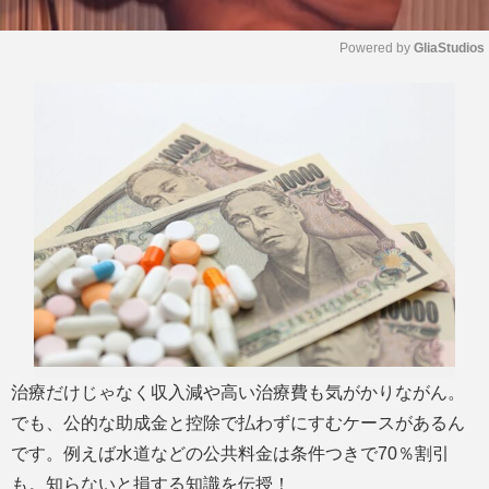
Powered by 
GliaStudios
M
u
t
e
治療だけじゃなく収入減や高い治療費も気がかりながん。
でも、公的な助成金と控除で払わずにすむケースがあるん
です。例えば水道などの公共料金は条件つきで70％割引
も。知らないと損する知識を伝授！