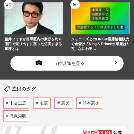
藤井フミヤが目黒区内の豪邸を約10
ジャニーズとのLINEや暴露情報販売
億円で売り出すに至った切実すぎる
で金儲け「King & Prince永瀬廉は5
事情とは
万、なにわ男…
7位以降を見る
注目のタグ
中居正広
地震
震災
熊本震災
滝沢秀明