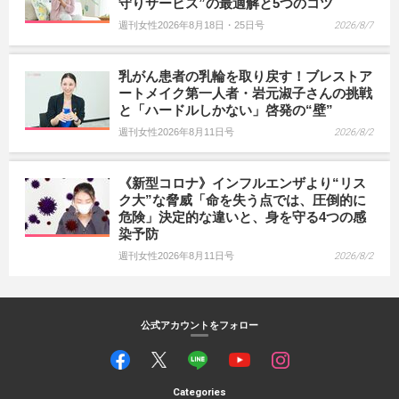
守りサービス”の最適解と5つのコツ
週刊女性2026年8月18日・25日号
2026/8/7
乳がん患者の乳輪を取り戻す！ブレストア
ートメイク第一人者・岩元淑子さんの挑戦
と「ハードルしかない」啓発の“壁”
週刊女性2026年8月11日号
2026/8/2
《新型コロナ》インフルエンザより“リス
ク大”な脅威「命を失う点では、圧倒的に
危険」決定的な違いと、身を守る4つの感
染予防
週刊女性2026年8月11日号
2026/8/2
公式アカウントをフォロー
Categories