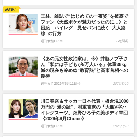
王林、雑誌で“はじめての一夜姿”を披露で
ファン《天然ボケが魅力だったのに…》と
困惑…ハイレグ、見せパンに続く“大人路
線”の行方
週刊女性PRIME
8時間前
《あの元女性政治家は、今》井脇ノブ子さ
ん「私には子どもが5万人いる」体重38kg
減の現在も冷めぬ“教育熱”と高市首相への
期待
週刊女性2026年8月11日号
2026/8/10
川口春奈＆サッカー日本代表・板倉滉1000
万円の“愛の証”、村重杏奈の「大胆V字ハ
イレグスーツ」畑野ひろ子の美ボディ軍団
《2026年8月Choice》
週刊女性PRIME
2026/8/10