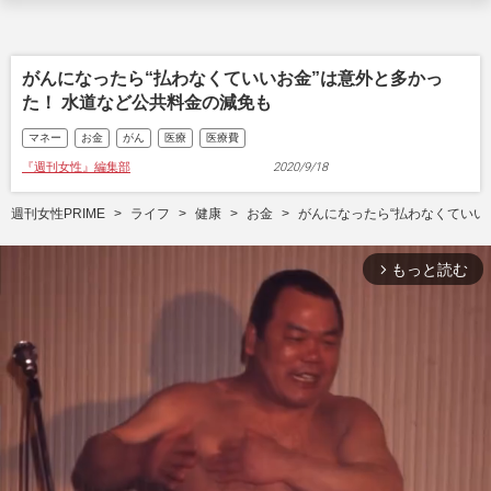
がんになったら“払わなくていいお金”は意外と多かっ
た！ 水道など公共料金の減免も
マネー
お金
がん
医療
医療費
『週刊女性』編集部
2020/9/18
週刊女性PRIME
ライフ
健康
お金
がんになったら“払わなくていい
もっと読む
arrow_forward_ios