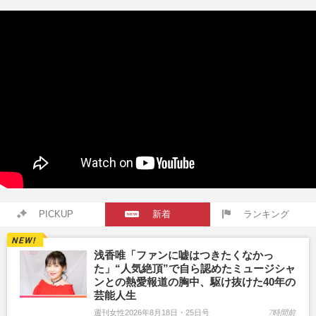
PICKUP
新着
ランキング
浅香唯「ファンに嘘はつきたくなかっ
た」“人気絶頂”で自ら認めたミュージシャ
ンとの熱愛報道の胸中、駆け抜けた40年の
芸能人生
週刊女性2026年8月18日・25日号
7時間前