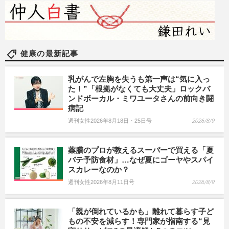
健康の最新記事
乳がんで左胸を失うも第一声は“気に入っ
た！”「根拠がなくても大丈夫」ロックバ
ンドボーカル・ミワユータさんの前向き闘
病記
週刊女性2026年8月18日・25日号
2026/8/9
薬膳のプロが教えるスーパーで買える「夏
バテ予防食材」…なぜ夏にゴーヤやスパイ
スカレーなのか？
週刊女性2026年8月11日号
2026/8/9
「親が倒れているかも」離れて暮らす子ど
もの不安を減らす！専門家が指南する“見