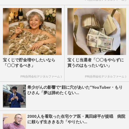
宝くじで貯金増やしたいなら
宝くじ当選者「〇〇をやらずに
「〇〇するべき」
買うのはもったいない」
PR(合同会社デジタルファーム )
PR(合同会社デジタルファーム )
希少がんの影響で“顔に穴があいた”YouTuber・もり
ひさん「夢は諦めたくない...
2000人を看取った在宅ケア医・萬田緑平が提唱 病院
に頼らず生ききる力「やりたい...