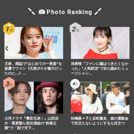
Photo Ranking
王林、雑誌で“はじめての一夜姿”を
浅香唯「ファンに嘘はつきたくなか
披露でファン《天然ボケが魅力だっ
った」“人気絶頂”で自ら認めたミュ
たのに…》…
ージシャン…
大河ドラマ『豊臣兄弟！』山田涼
松嶋菜々子と反町隆史、娘の運動会
介・栗原類ら初出演組の“扮装公
で目立たないようにするも目立つ
開”で「顔で天下…