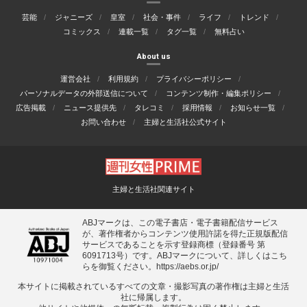
芸能
ジャニーズ
皇室
社会・事件
ライフ
トレンド
コミックス
連載一覧
タグ一覧
無料占い
About us
運営会社
利用規約
プライバシーポリシー
パーソナルデータの外部送信について
コンテンツ制作・編集ポリシー
広告掲載
ニュース提供先
タレコミ
採用情報
お知らせ一覧
お問い合わせ
主婦と生活社公式サイト
主婦と生活社関連サイト
ABJマークは、この電子書店・電子書籍配信サービス
が、著作権者からコンテンツ使用許諾を得た正規版配信
サービスであることを示す登録商標（登録番号 第
6091713号）です。ABJマークについて、詳しくはこち
らを御覧ください。
https://aebs.or.jp/
本サイトに掲載されているすべての⽂章・撮影写真の著作権は主婦と⽣活
社に帰属します。