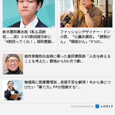
鈴木憲和農水相《私も花粉
ファッションデザイナー・ドン
症……涙》スギ2割伐採方針に
小西、『心臓弁膜症』『膀胱が
「8割切ってくれ！」国民懇願...
ん』『咽頭がん』“3つの...
急性骨髄性白血病に罹った森田豊医師「人生を終える
ことを考えた」窮地から5か月で劇...
物価高に医療費増加…老後不安を解消！今から身につ
けたい『稼ぐ力』FPが指南する“...
Recommended by