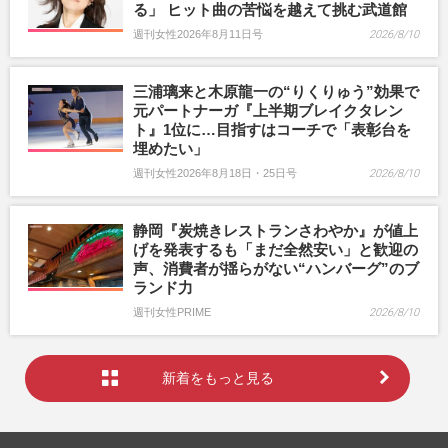
る」 ヒット曲の苦悩を越えて挑む武道館
週刊女性2026年8月11日号
2026/8/10
三浦璃来と木原龍一の“りくりゅう”効果で
元パートナーガ『上半期ブレイクタレン
ト』1位に…目指すはコーチで「表彰台を
埋めたい」
週刊女性2026年8月18日・25日号
2026/8/10
静岡『炭焼きレストランさわやか』が値上
げを発表するも「まだ全然安い」と歓迎の
声、消費者が揺らがない“ハンバーグ”のブ
ランド力
週刊女性PRIME
2026/8/10
新着をもっと見る