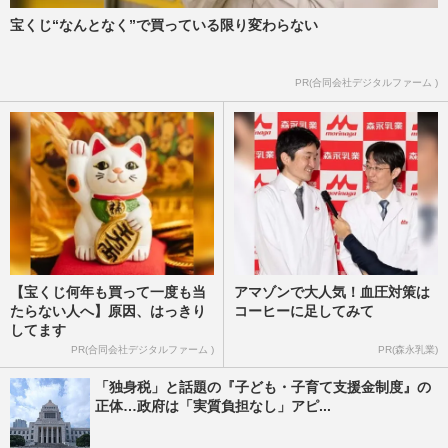
宝くじ“なんとなく”で買っている限り変わらない
PR(合同会社デジタルファーム )
【宝くじ何年も買って一度も当
アマゾンで大人気！血圧対策は
たらない人へ】原因、はっきり
コーヒーに足してみて
してます
PR(合同会社デジタルファーム )
PR(森永乳業)
「独身税」と話題の『子ども・子育て支援金制度』の
正体…政府は「実質負担なし」アピ...