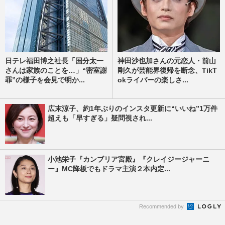
日テレ福田博之社長「国分太一
神田沙也加さんの元恋人・前山
さんは家族のことを…」“密室謝
剛久が芸能界復帰を断念、TikT
罪”の様子を会見で明か...
okライバーの楽しさ...
広末涼子、約1年ぶりのインスタ更新に“いいね”1万件
超えも「早すぎる」疑問視され...
小池栄子『カンブリア宮殿』『クレイジージャーニ
ー』MC降板でもドラマ主演２本内定...
Recommended by