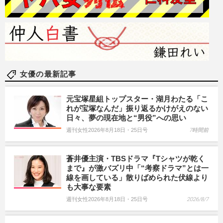
女優の最新記事
元宝塚星組トップスター・湖月わたる「こ
れが宝塚なんだ」振り返るかけがえのない
日々、夢の現在地と“男役”への思い
週刊女性2026年8月18日・25日号
7時間前
蒼井優主演・TBSドラマ『Tシャツが乾く
まで』が激バズリ中「“考察ドラマ”とは一
線を画している」散りばめられた伏線より
も大事な要素
週刊女性2026年8月18日・25日号
2026/8/7