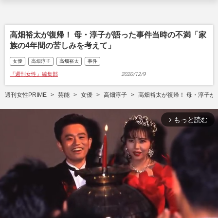
高畑裕太が復帰！ 母・淳子が語った事件当時の不満「家
族の4年間の苦しみを考えて」
女優
高畑淳子
高畑裕太
事件
『週刊女性』編集部
2020/12/9
週刊女性PRIME
芸能
女優
高畑淳子
高畑裕太が復帰！ 母・淳子が
もっと読む
arrow_forward_ios