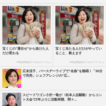
宝くじの“運任せ”から抜けた人
宝くじ当たる人だけがやってい
だけ変わる
ること、教えます
PR(合同会社デジタルファーム )
PR(合同会社デジタルファーム )
広末涼子、バースデーライブで“名曲”を熱唱！「30分
で完売」シェフアレンジの“広...
スピードワゴン小沢一敬が〈松本人志騒動〉からコン
ト大会で2年ぶりに活動再開、悶々...