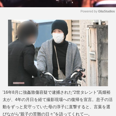
Powered by 
GliaStudios
M
u
t
e
'16年8月に強姦致傷容疑で逮捕された“2世タレント”高畑裕
太が、4年の月日を経て撮影現場への復帰を宣言。息子の活
動をずっと見守っていた母の淳子に直撃すると、言葉を選
びながら“親子の苦難の日々”を語ってくれて―。