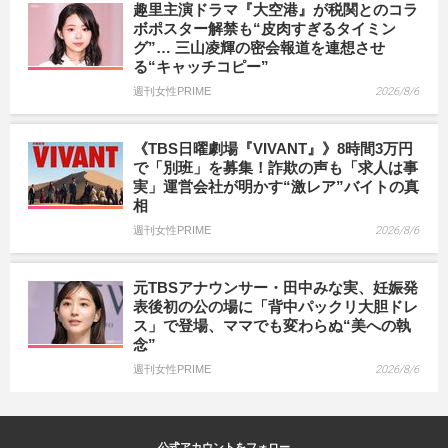
趣里主演ドラマ『大空港』が税関とのコラ
ボポスター解禁も“皮肉すぎるタイミン
グ”… 三山凌輝の密会報道を連想させ
る“キャッチコピー”
週刊女性PRIME
2026/8/6
《TBS日曜劇場『VIVANT』》8時間3万円
で「別班」を募集！詐欺の声も「求人は事
実」運営会社が明かす“激レア”バイトの真
相
週刊女性PRIME
2026/8/6
元TBSアナウンサー・田中みな実、妊娠発
表後初の公の場に「背中パックリ大胆ドレ
ス」で登場、ママでも変わらぬ“美への執
念”
週刊女性PRIME
2026/8/6
公式アカウントをフォロー