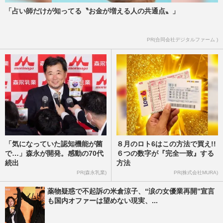
「占い師だけが知ってる〝お金が増える人の共通点〟」
PR(合同会社デジタルファーム )
「気になっていた認知機能が菌
８月のロト6はこの方法で買え!!
で…」森永が開発。感動の70代
６つの数字が『完全一致』する
続出
方法
PR(森永乳業)
PR(株式会社MURA)
薬物疑惑で不起訴の米倉涼子、“涙の女優業再開”宣言
も国内オファーは望めない現実、...