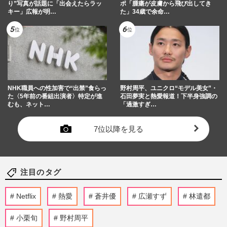
り”写真が話題に「出会えたらラッ
ポ「腫瘍が皮膚から飛び出してき
キー」広報が明…
た」34歳で余命…
NHK職員への性加害で“出禁”食らっ
野村周平、ユニクロ“モデル美女”・
た〈5年前の番組出演者〉特定が進
石田夢実と熱愛報道！下半身強調の
むも、ネット…
「過激すぎ…
7位以降を見る
注目のタグ
Netflix
熱愛
蒼井優
広瀬すず
林遣都
小栗旬
野村周平