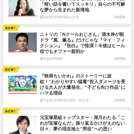
「暗い話を書いてスッキリ」自らの不可解
な夢から生まれた新境地
週刊女性2026年8月11日号
2時間前
ニトリの「Nクールおじさん」清水伸が朝
ドラ『風、薫る』だけじゃな『マイ・フィ
クション』『告白』で怪演！今後はヒール
役でもオファー殺到か
週刊女性PRIME
4時間前
『映画ちいかわ』のストーリーに波
紋！“わかりやすい猛毒”投入ダメージを受
ける大人が大量発生、“子ども向け作品”に
ハマる理由
週刊女性2026年8月18日・25日号
6時間前
元宝塚星組トップスター・湖月わたる「こ
れが宝塚なんだ」振り返るかけがえのない
日々、夢の現在地と“男役”への思い