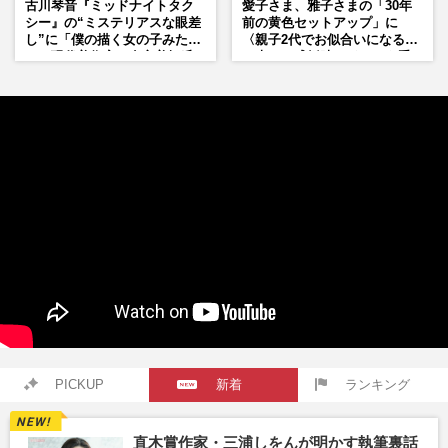
古川琴音『ミッドナイトタク
愛子さま、雅子さまの「30年
シー』の“ミステリアスな眼差
前の黄色セットアップ」に
し”に「僕の描く女の子みた
〈親子2代でお似合いになる〉
い」現代美術家・奈良美智氏
の声、ご成婚時のドレスも手
もSNSで“公認”
がけた森英恵さんとの絆
PICKUP
新着
ランキング
直木賞作家・三浦しをんが明かす執筆裏話