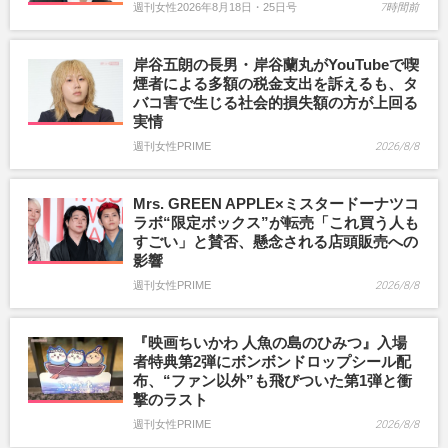
週刊女性2026年8月18日・25日号
7時間前
岸谷五朗の長男・岸谷蘭丸がYouTubeで喫
煙者による多額の税金支出を訴えるも、タ
バコ害で生じる社会的損失額の方が上回る
実情
週刊女性PRIME
2026/8/8
Mrs. GREEN APPLE×ミスタードーナツコ
ラボ“限定ボックス”が転売「これ買う人も
すごい」と賛否、懸念される店頭販売への
影響
週刊女性PRIME
2026/8/8
『映画ちいかわ 人魚の島のひみつ』入場
者特典第2弾にボンボンドロップシール配
布、“ファン以外”も飛びついた第1弾と衝
撃のラスト
週刊女性PRIME
2026/8/8