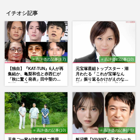
イチオシ記事
⭐ 高評価の記事(8.7)
⭐ 高評価の記事(10)
【独自】『KAT-TUN』6人が再
元宝塚星組トップスター・湖
集結か、亀梨和也と赤西仁が
月わたる「これが宝塚なん
「秋に驚く発表」田中聖の刑
だ」振り返るかけがえのない
期満了と重なる“匂わせ”では
日々、夢の現在地と“男役”へ
ない理由
の思い
⭐ 高評価の記事(10)
⭐ 高評価の記事(8.5)
天皇ご一家が2年連続ご着用、
飯沼愛『VIVANT』天才ハッカ