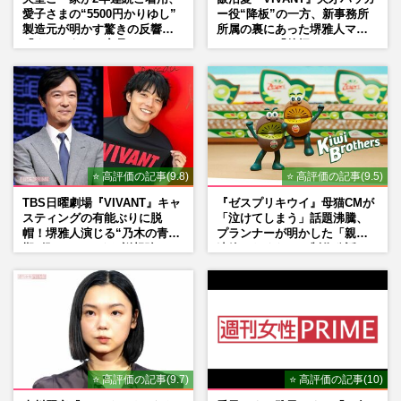
愛子さまの“5500円かりゆし”
ー役“降板”の一方、新事務所
製造元が明かす驚きの反響
所属の裏にあった堺雅人マネ
「まさかうちの商品とは…」
ージャーの「後押し」
⭐ 高評価の記事(9.8)
⭐ 高評価の記事(9.5)
TBS日曜劇場『VIVANT』キャ
『ゼスプリキウイ』母猫CMが
スティングの有能ぶりに脱
「泣けてしまう」話題沸騰、
帽！堺雅人演じる“乃木の青年
プランナーが明かした「親に
期”役は、そっくり説根強い
連絡したくなる」制作秘話
Mr.Children桜井和寿のバンド
マン長男・櫻井海音だった
⭐ 高評価の記事(9.7)
⭐ 高評価の記事(10)