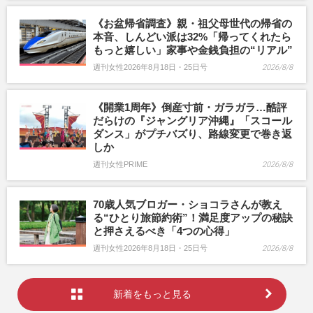
《お盆帰省調査》親・祖父母世代の帰省の
本音、しんどい派は32%「帰ってくれたら
もっと嬉しい」家事や金銭負担の“リアル”
週刊女性2026年8月18日・25日号
2026/8/8
《開業1周年》倒産寸前・ガラガラ…酷評
だらけの『ジャングリア沖縄』「スコール
ダンス」がプチバズり、路線変更で巻き返
しか
週刊女性PRIME
2026/8/8
70歳人気ブロガー・ショコラさんが教え
る“ひとり旅節約術”！満足度アップの秘訣
と押さえるべき「4つの心得」
週刊女性2026年8月18日・25日号
2026/8/8
新着をもっと見る