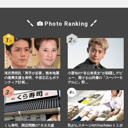
Photo Ranking
滝沢秀明氏「男手が必要」熊本地震
小栗旬の“非公表長女”が顔隠しデビ
の復興支援を表明、中居正広もボラ
ュー、透ける山田優の「スーパーモ
ンティア計画…
デルに」野…
くら寿司、閉店間際の“ネタ大盛
乳がんステージ4のYouTuberミミポ