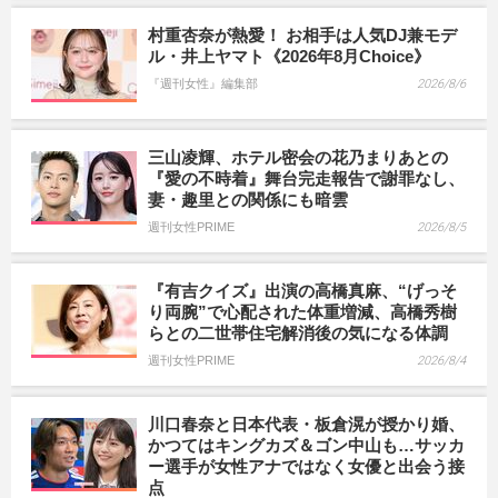
村重杏奈が熱愛！ お相手は人気DJ兼モデ
ル・井上ヤマト《2026年8月Choice》
『週刊女性』編集部
2026/8/6
三山凌輝、ホテル密会の花乃まりあとの
『愛の不時着』舞台完走報告で謝罪なし、
妻・趣里との関係にも暗雲
週刊女性PRIME
2026/8/5
『有吉クイズ』出演の高橋真麻、“げっそ
り両腕”で心配された体重増減、高橋秀樹
らとの二世帯住宅解消後の気になる体調
週刊女性PRIME
2026/8/4
川口春奈と日本代表・板倉滉が授かり婚、
かつてはキングカズ＆ゴン中山も…サッカ
ー選手が女性アナではなく女優と出会う接
点