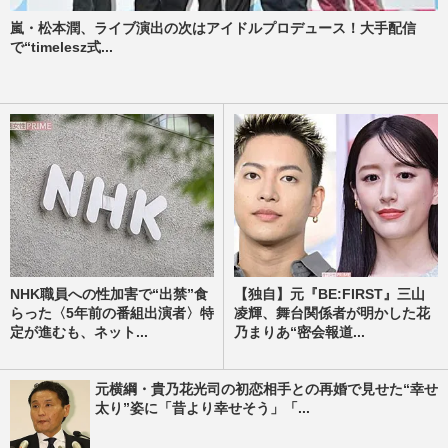
嵐・松本潤、ライブ演出の次はアイドルプロデュース！大手配信
で“timelesz式...
NHK職員への性加害で“出禁”食
【独自】元『BE:FIRST』三山
らった〈5年前の番組出演者〉特
凌輝、舞台関係者が明かした花
定が進むも、ネット...
乃まりあ“密会報道...
元横綱・貴乃花光司の初恋相手との再婚で見せた“幸せ
太り”姿に「昔より幸せそう」「...