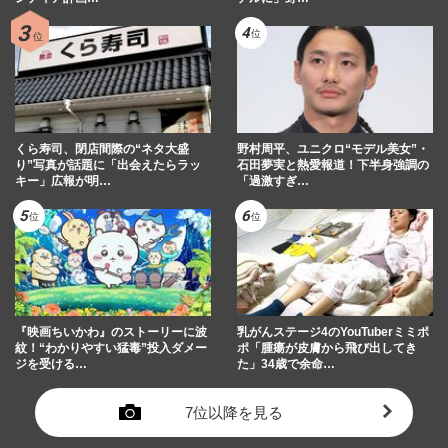
くら寿司、閉店間際の“ネタ大盛
野村周平、ユニクロ“モデル美女”・
り”写真が話題に「出会えたらラッ
石田夢実と熱愛報道！下半身強調の
キー」広報が明…
「過激すぎ…
『映画ちいかわ』のストーリーに波
乳がんステージ4のYouTuberミミポ
紋！“わかりやすい猛毒”投入ダメー
ポ「腫瘍が皮膚から飛び出してき
ジを受ける…
た」34歳で余命…
7位以降を見る