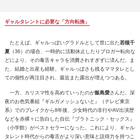
ギャルタレントに必要な「方向転換」
たとえば、ギャルっぽいグラドルとして世に出た
若槻千
夏
（36）の場合、一時的に活動休止したりブロガー転向な
どにより、その毒舌キャラを消費されすぎずに済んだ。ま
た、結婚と出産も経験。ギャルっぽさも残るママタレとし
ての個性が再注目され、最近また露出が増えつつある。
一方、カリスマ性を高めていったのが
飯島愛
さんだ。深
夜のお色気番組『ギルガメッシュないと』（テレビ東京
系）でのブレイクから8年後、少女時代の非行やAV出演歴
などを赤裸々に告白した自伝『プラトニック・セックス』
（小学館）がベストセラーになった。これにより、ギャル
タレント時代からの毒舌がより深い意味と説得力を持つこ