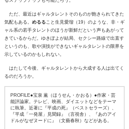
るステップアップも可能だろう。
ただ、最近はギャルタレントそのものが飽きられてきた
気配もある。
めるる
こと生見愛瑠（19）のような、非・ギ
ャル系の若手タレントのほうが新鮮だという声もあがって
きているからだ。ゆきぽよが結局、セクシー路線で出直す
というのも、歌や演技ができないギャルタレントの限界を
示しているのかもしれない。
はたして今後、ギャルタレントから大成する人は出てく
るのだろうか。
PROFILE●宝泉 薫（ほうせん・かおる）●作家・芸
能評論家。テレビ、映画、ダイエットなどをテーマ
に執筆。近著に『平成の死』（ベストセラーズ）、
『平成「一発屋」見聞録』（言視舎）、『あのアイ
ドルがなぜヌードに』（文藝春秋）などがある。