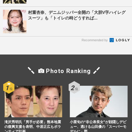
村重杏奈、デニムジッパー全開の「大胆V字ハイレグ
スーツ」も「トイレの時どうすれば...
Recommended by
Photo Ranking
滝沢秀明氏「男手が必要」熊本地震
小栗旬の“非公表長女”が顔隠しデビ
の復興支援を表明、中居正広もボラ
ュー、透ける山田優の「スーパーモ
ンティア計画…
デルに」野…