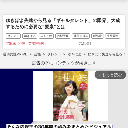
ゆきぽよ失速から見る「ギャルタレント」の限界、大成
するために必要な“要素”とは
タレント
ゆきぽよ
みちょぱ
若槻千夏
藤田ニコル
飯島愛
生見愛瑠
宝泉 薫（作家・芸能評論家）
2021/5/3
週刊女性PRIME
芸能
タレント
ゆきぽよ
ゆきぽよ失速から見る「ギ
広告の下にコンテンツが続きます
もっと読む
arrow_forward_ios