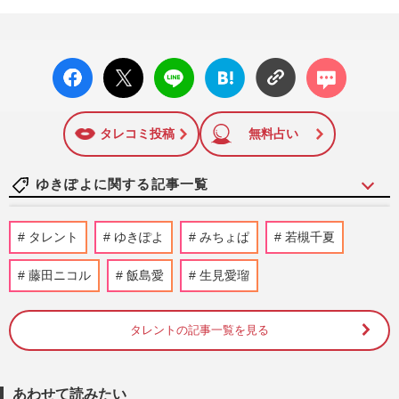
facebo
X ポス
LINE
はてな
コメン
ok い
ト
ブック
ト
いね
マーク
に追加
タレコミ投稿
無料占い
ゆきぽよに関する記事一覧
米倉涼子の自宅を麻薬取締部がガサ入れ報
タレント
ゆきぽよ
みちょぱ
若槻千夏
道、「私はやってない」片瀬那奈とゆきぽ
よに通じる恋人からの“ト…
藤田ニコル
飯島愛
生見愛瑠
週刊女性PRIME
2025/10/17
タレントの記事一覧を見る
misonoが『ぐるナイ』で前髪ぱっつんの
大胆イメチェンも本人困惑、「どう見ても
失敗でしょ」集まる同情
週刊女性PRIME
2025/5/18
あわせて読みたい