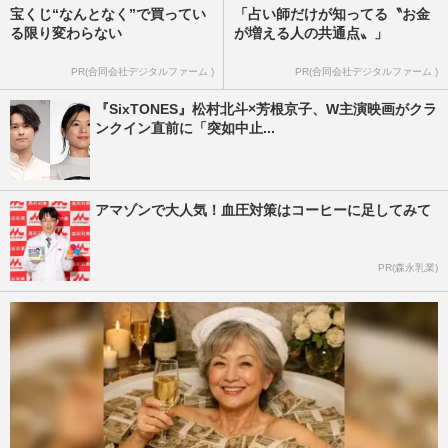
宝くじ“なんとなく”で買ってい
「占い師だけが知ってる〝お金
る限り変わらない
が増える人の共通点〟」
PR(合同会社デジタルファーム )
PR(合同会社デジタルファーム )
『SixTONES』松村北斗×芳根京子、W主演映画がクラ
ンクイン直前に「突如中止...
アマゾンで大人気！血圧対策はコーヒーに足してみて
PR(森永乳業)