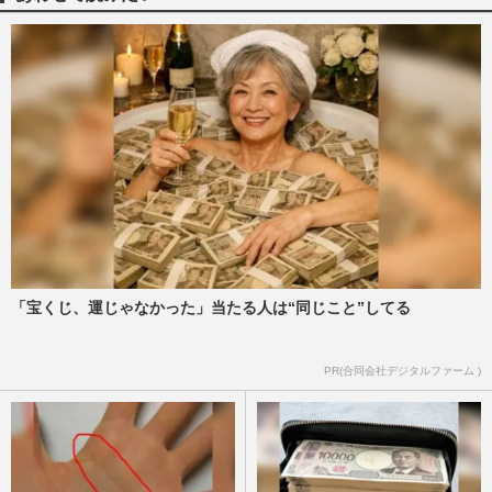
ゆきぽよ『愛のハイエナ』で見せた別人級
激変に視聴者驚愕、矢部浩之は「“ぽよ”っ
て言いにくい」と絶賛
週刊女性PRIME
2025/3/14
【ゆきぽよ】何した？ 激変イメチェンで
現在の姿に驚きの声
週刊女性PRIME
2025/2/24
ゆきぽよ「ギャル飽きた」で“清楚化”が話
「宝くじ、運じゃなかった」当たる人は“同じこと”してる
題に、マッチングサイトの広告塔に抜擢＆
メディア露出増で“完全…
PR(合同会社デジタルファーム )
週刊女性PRIME
2024/6/8