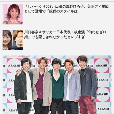
『しゃべくり007』出演の畑野ひろ子、美ボディ軍団
として登場で「抜群のスタイルは...
川口春奈＆サッカー日本代表・板倉滉「匂わせゼロ
婚」でも隠しきれなかったセレブすぎ...