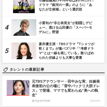
市議会議員の平均年収は約700万円！
ドラマ『銀河の一票』のように「あ
なたが立候補」という選択肢
小栗旬の“非公表長女”が顔隠しデビ
ュー、透ける山田優の「スーパーモ
デルに」野望
蒼井優主演・TBSドラマ『Tシャツが
乾くまで』が激バズリ中「“考察ドラ
マ”とは一線を画している」散りばめ
られた伏線よりも大事な要素
タレントの最新記事
元TBSアナウンサー・田中みな実、妊娠発
表後初の公の場に「背中パックリ大胆ドレ
ス」で登場、ママでも変わらぬ“美への執
念”
週刊女性PRIME
2026/8/6