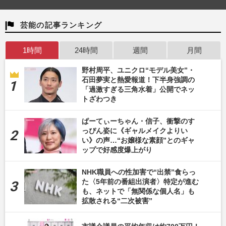
芸能の記事ランキング
1時間
24時間
週間
月間
野村周平、ユニクロ“モデル美女”・
石田夢実と熱愛報道！下半身強調の
「過激すぎる三角水着」公開でネッ
トざわつき
ぱーてぃーちゃん・信子、衝撃のす
っぴん姿に《ギャルメイクよりい
い》の声…“お嬢様な素顔”とのギャ
ップで好感度爆上がり
NHK職員への性加害で“出禁”食らっ
た〈5年前の番組出演者〉特定が進む
も、ネットで「無関係な個人名」も
拡散される“二次被害”