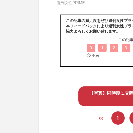
週刊女性PRIME
この記事の満足度をぜひ週刊女性プラ
本フィードバックにより週刊女性プラ
協力よろしくお願い致します。
この記
0
1
2
3
🙁
不満
【写真】同時期に交
1