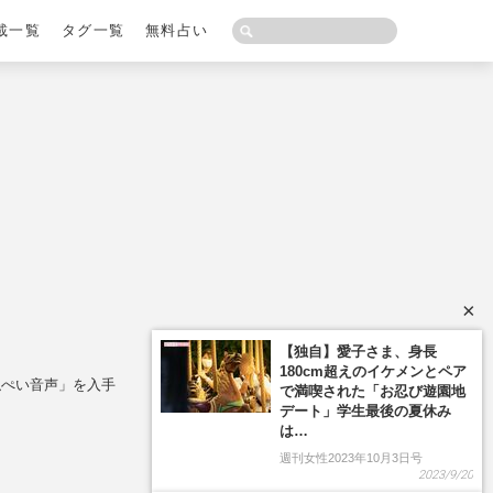
載一覧
タグ一覧
無料占い
×
【独自】愛子さま、身長
180cm超えのイケメンとペア
隠ぺい音声」を入手
で満喫された「お忍び遊園地
デート」学生最後の夏休み
は…
週刊女性2023年10月3日号
2023/9/20