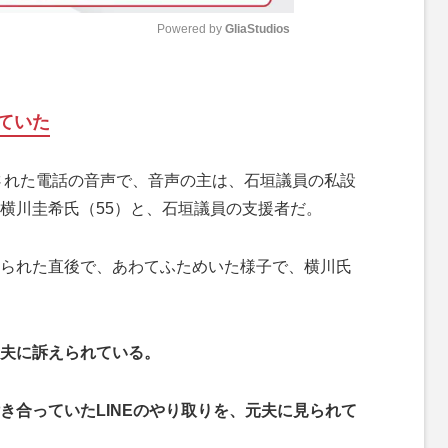
Powered by 
GliaStudios
M
u
ていた
t
e
された電話の音声で、音声の主は、石垣議員の私設
横川圭希氏（55）と、石垣議員の支援者だ。
られた直後で、あわてふためいた様子で、横川氏
夫に訴えられている。
合っていたLINEのやり取りを、元夫に見られて