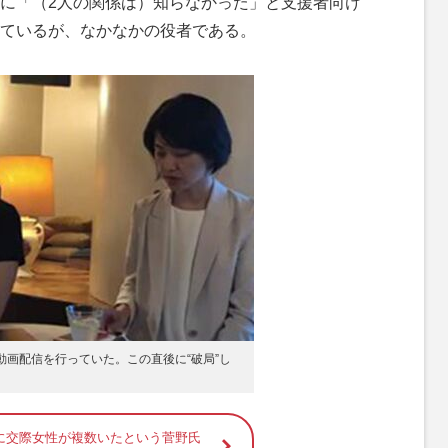
に「（2人の関係は）知らなかった」と支援者向け
ているが、なかなかの役者である。
動画配信を行っていた。この直後に“破局”し
に交際女性が複数いたという菅野氏