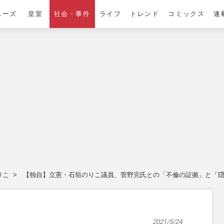
ニーズ
皇室
社会・事件
ライフ
トレンド
コミックス
連
りこ
【独自】立憲・石垣のりこ議員、菅野完氏との「不倫の証拠」と「
2021/5/24