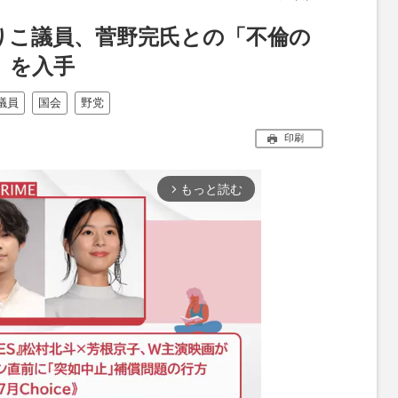
りこ議員、菅野完氏との「不倫の
」を入手
議員
国会
野党
印刷
もっと読む
arrow_forward_ios