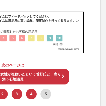
イムにフィードバックしてください。
イムは満足度の高い編集、記事制作を行って参ります。ご
事の閲覧したお客様の満足度
4
5
6
7
8
9
10
🙂
満足
media weaver drive
次のページは
際女性が複数いたという菅野氏と、寄り
添う石垣議員
2
3
4
5