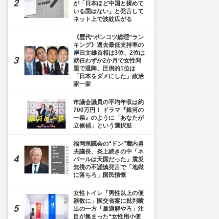
が「日本ほど中国と揉めて
いる国はない」と発言して
ネット上で波紋広がる
《歴代“ポンコツ総理”ラン
キング》過去最低支持率の
岸田文雄首相は3位、2位は
就任わずか2か月で女性問
題で退陣、圧倒的1位は
「日本をダメにした」政治
家一家
市議会議員の平均年収は約
700万円！ ドラマ『銀河の
一票』のように「あなたが
立候補」という選択肢
福岡県議会の“ドン”蔵内勇
夫議長、炎上続きの中「ネ
パールは天国だった」震災
無視の不謹慎発言で「地獄
に落ちろ」国民憤慨
女性トイレ「男性以上の便
器数に」国交省案に批判噴
出の一方「最適解やろ」注
目が集まった“女性用小便