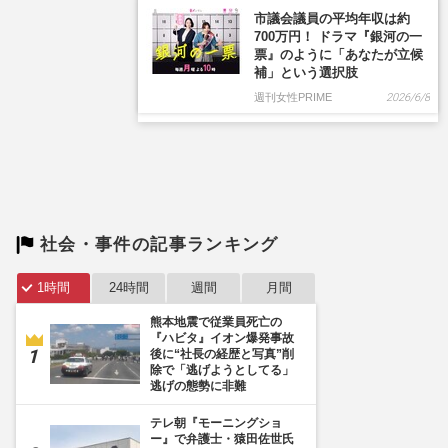
市議会議員の平均年収は約
700万円！ ドラマ『銀河の一
票』のように「あなたが立候
補」という選択肢
週刊女性PRIME
2026/6/8
社会・事件の記事ランキング
1時間
24時間
週間
月間
熊本地震で従業員死亡の
『ハビタ』イオン爆発事故
後に“社長の経歴と写真”削
除で「逃げようとしてる」
逃げの態勢に非難
テレ朝『モーニングショ
ー』で弁護士・猿田佐世氏