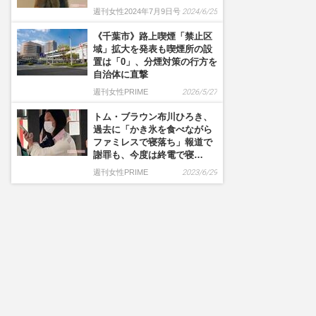
週刊女性2024年7月9日号
2024/6/25
《千葉市》路上喫煙「禁止区
域」拡大を発表も喫煙所の設
置は「0」、分煙対策の行方を
自治体に直撃
週刊女性PRIME
2026/5/27
トム・ブラウン布川ひろき、
過去に「かき氷を食べながら
ファミレスで寝落ち」報道で
謝罪も、今度は終電で寝…
週刊女性PRIME
2023/6/29