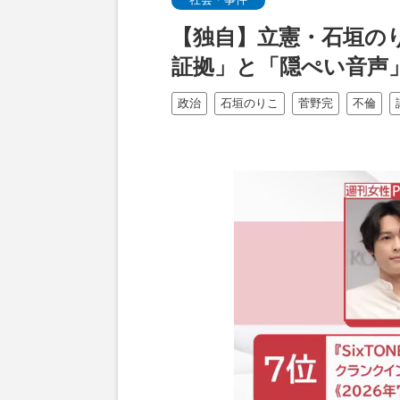
【独自】立憲・石垣の
証拠」と「隠ぺい音声
政治
石垣のりこ
菅野完
不倫