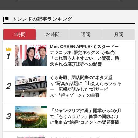
トレンドの記事ランキング
1時間
24時間
週間
月間
Mrs. GREEN APPLE×ミスタードー
ナツコラボ“限定ボックス”が転売
「これ買う人もすごい」と賛否、懸
念される店頭販売への影響
くら寿司、閉店間際の“ネタ大盛
り”写真が話題に「出会えたらラッキ
ー」広報が明かした“幻サービ
ス”『得々ゾーン』の全容
『ジャングリア沖縄』開業から4か月
で「もうガラガラ」衝撃の閑散ぶり
に集まる“納得”コメントの背景事情