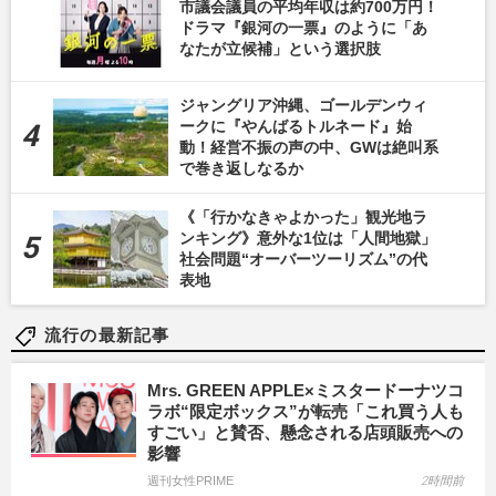
市議会議員の平均年収は約700万円！
ドラマ『銀河の一票』のように「あ
なたが立候補」という選択肢
ジャングリア沖縄、ゴールデンウィ
ークに『やんばるトルネード』始
動！経営不振の声の中、GWは絶叫系
で巻き返しなるか
《「行かなきゃよかった」観光地ラ
ンキング》意外な1位は「人間地獄」
社会問題“オーバーツーリズム”の代
表地
流行の最新記事
Mrs. GREEN APPLE×ミスタードーナツコ
ラボ“限定ボックス”が転売「これ買う人も
すごい」と賛否、懸念される店頭販売への
影響
週刊女性PRIME
2時間前