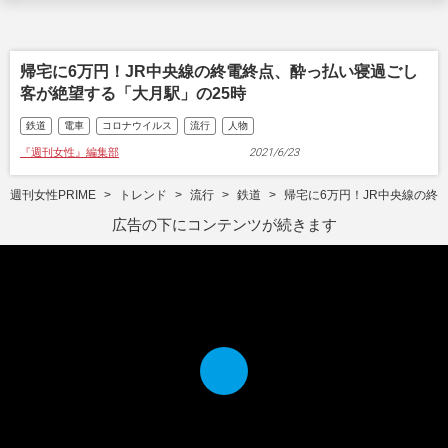
帰宅に6万円！JR中央線の終電終点、酔っ払い寝過ごし
客が絶望する「大月駅」の25時
鉄道
電車
コロナウイルス
流行
人物
『週刊女性』編集部
2021/6/23
週刊女性PRIME
トレンド
流行
鉄道
帰宅に6万円！JR中央線の終
広告の下にコンテンツが続きます
P
l
a