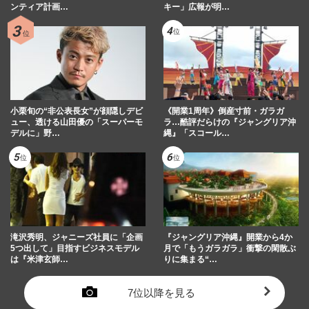
ンティア計画…
キー」広報が明…
同社が回答「該当社員の独…
週刊女性PRIME
2026/5/16
《関東鉄道竜ヶ崎線》“吊り革コロッケ列
車”が誕生10年でまさかの大バズり、担当
者「突然話題になって驚い…
週刊女性PRIME
2026/5/2
小栗旬の“非公表長女”が顔隠しデビ
《開業1周年》倒産寸前・ガラガ
ュー、透ける山田優の「スーパーモ
ラ…酷評だらけの『ジャングリア沖
デルに」野…
縄』「スコール…
滝沢秀明、ジャニーズ社員に「企画
『ジャングリア沖縄』開業から4か
5つ出して」目指すビジネスモデル
月で「もうガラガラ」衝撃の閑散ぶ
は『米津玄師…
りに集まる“…
7位以降を見る