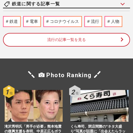
鉄道に関する記事一覧
新幹線に最高級席『Supreme Class』導入
鉄道
電車
コロナウイルス
流行
人物
発表、JRが明かした誕生経緯と気にな
る“車内サービス”の豪華詳細
週刊女性PRIME
2026/6/22
流行の記事一覧を見る
『映画ちいかわ』JR東海とのコラボにフ
ァン歓喜の一方「夏場に混雑は勘弁」危惧
される“ハッピーセットの悪…
週刊女性PRIME
2026/6/12
Photo Ranking
サンリオ×西武鉄道コラボが「可愛すぎ」
グッズ発売前から大バズり、広報が明かし
た“夢のタッグ”の意外な…
週刊女性PRIME
2026/6/5
静岡県伊東市《伊豆急行》社員が「相席ブ
滝沢秀明氏「男手が必要」熊本地震
くら寿司、閉店間際の“ネタ大盛
ロック」目的で座席指定券を不正に発券、
の復興支援を表明、中居正広もボラ
り”写真が話題に「出会えたらラッ