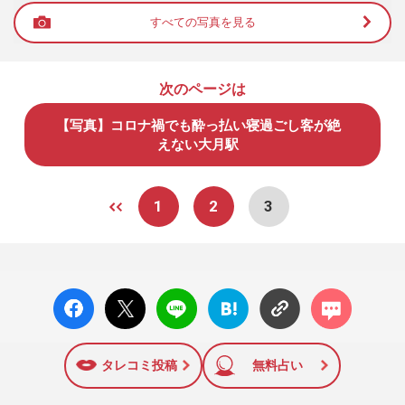
すべての写真を見る
次のページは
【写真】コロナ禍でも酔っ払い寝過ごし客が絶
えない大月駅
1
2
3
facebo
X ポス
LINE
はてな
コメン
ok い
ト
ブック
ト
いね
マーク
に追加
タレコミ投稿
無料占い