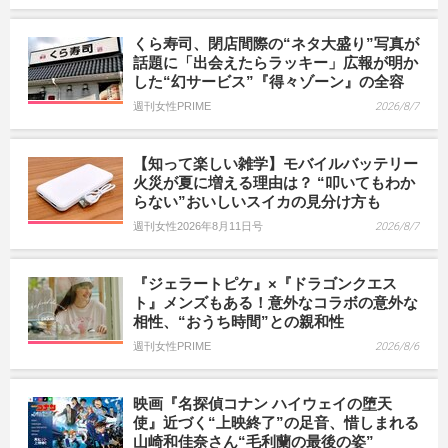
くら寿司、閉店間際の“ネタ大盛り”写真が
話題に「出会えたらラッキー」広報が明か
した“幻サービス”『得々ゾーン』の全容
週刊女性PRIME
2026/8/7
【知って楽しい雑学】モバイルバッテリー
火災が夏に増える理由は？ “叩いてもわか
らない”おいしいスイカの見分け方も
週刊女性2026年8月11日号
2026/8/7
『ジェラートピケ』×『ドラゴンクエス
ト』メンズもある！意外なコラボの意外な
相性、“おうち時間”との親和性
週刊女性PRIME
2026/8/6
映画『名探偵コナン ハイウェイの堕天
使』近づく“上映終了”の足音、惜しまれる
山崎和佳奈さん“毛利蘭の最後の姿”