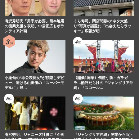
滝沢秀明氏「男手が必要」熊本地震
くら寿司、閉店間際の“ネタ大盛
の復興支援を表明、中居正広もボラ
り”写真が話題に「出会えたらラッ
ンティア計画…
キー」広報が明…
小栗旬の“非公表長女”が顔隠しデビ
《開業1周年》倒産寸前・ガラガ
ュー、透ける山田優の「スーパーモ
ラ…酷評だらけの『ジャングリア沖
デルに」野…
縄』「スコール…
滝沢秀明、ジャニーズ社員に「企画
『ジャングリア沖縄』開業から4か