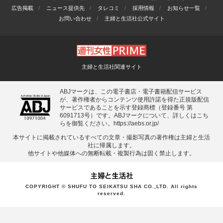
広告掲載
ニュース提供先
タレコミ
採用情報
お知らせ一覧
お問い合わせ
主婦と生活社公式サイト
主婦と生活社関連サイト
ABJマークは、この電子書店・電子書籍配信サービス
が、著作権者からコンテンツ使用許諾を得た正規版配信
サービスであることを示す登録商標（登録番号 第
6091713号）です。ABJマークについて、詳しくはこち
らを御覧ください。
https://aebs.or.jp/
本サイトに掲載されているすべての⽂章・撮影写真の著作権は主婦と⽣活
社に帰属します。
他サイトや他媒体への無断転載・複製⾏為は固く禁⽌します。
COPYRIGHT © SHUFU TO SEIKATSU SHA CO.,LTD. All rights
reserved.