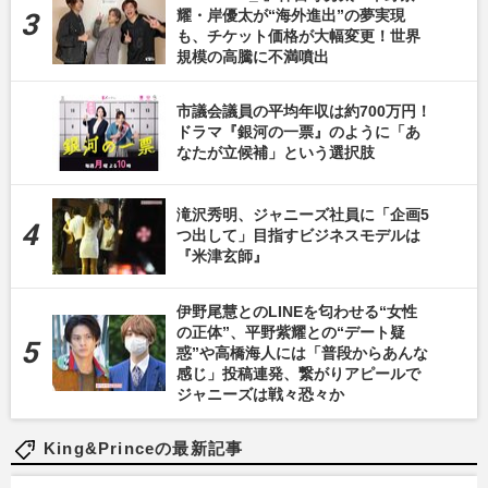
耀・岸優太が“海外進出”の夢実現
も、チケット価格が大幅変更！世界
規模の高騰に不満噴出
市議会議員の平均年収は約700万円！
ドラマ『銀河の一票』のように「あ
なたが立候補」という選択肢
滝沢秀明、ジャニーズ社員に「企画5
つ出して」目指すビジネスモデルは
『米津玄師』
伊野尾慧とのLINEを匂わせる“女性
の正体”、平野紫耀との“デート疑
惑”や高橋海人には「普段からあんな
感じ」投稿連発、繋がりアピールで
ジャニーズは戦々恐々か
King&Princeの最新記事