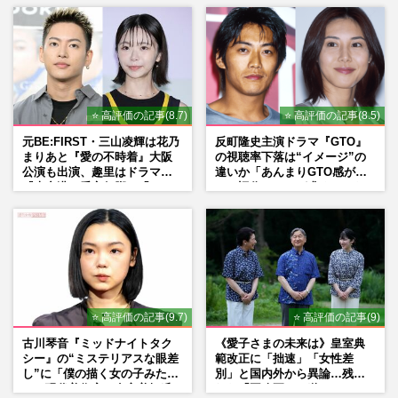
「関わらないで！」
シーン秘話
⭐ 高評価の記事(8.7)
⭐ 高評価の記事(8.5)
元BE:FIRST・三山凌輝は花乃
反町隆史主演ドラマ『GTO』
まりあと『愛の不時着』大阪
の視聴率下落は“イメージ”の
公演も出演、趣里はドラマ
違いか「あんまりGTO感がな
『大空港』番宣行脚に「メン
い」旧作ファンが求めていた
タル強すぎ」の実情
モノ
⭐ 高評価の記事(9.7)
⭐ 高評価の記事(9)
古川琴音『ミッドナイトタク
《愛子さまの未来は》皇室典
シー』の“ミステリアスな眼差
範改正に「拙速」「女性差
し”に「僕の描く女の子みた
別」と国内外から異論…残さ
い」現代美術家・奈良美智氏
れた「再改正」の道