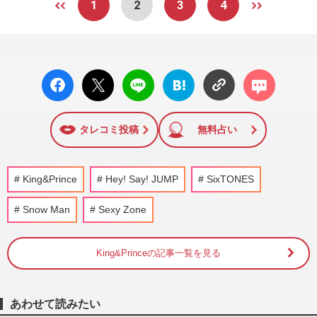
1
2
3
4
facebo
X ポス
LINE
はてな
コメン
ok い
ト
ブック
ト
いね
マーク
に追加
タレコミ投稿
無料占い
King&Prince
Hey! Say! JUMP
SixTONES
Snow Man
Sexy Zone
King&Princeの記事一覧を見る
あわせて読みたい