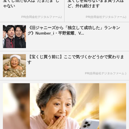
宝くじ当たる人は“たまたま”じ
宝くじを知らないまま買う人ほ
ゃない
ど、外れ続けます
PR(合同会社デジタルファーム)
PR(合同会社デジタルファーム)
《旧ジャニーズから「独立して成功した」ランキン
グ》Number_i・平野紫耀、V...
【宝くじ買う前に】ここで気づくかどうかで変わりま
す
PR(合同会社デジタルファーム )