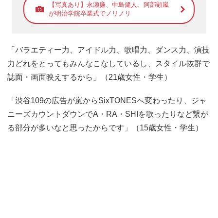
【写真あり】永瀬廉、中島健人、阿部顕嵐
が明治学院卒業式でノリノリ
「バラエティー力、アイドル力、歌唱力、ダンス力、演技
力どれをとってもみんなこなしているし、スタイル抜群で
誌面・画面映えするから」（21歳女性・学生）
「渋谷109の広告が嵐からSixTONESへ変わったり、ジャ
ニーズカウントダウンでA・RA・SHIを歌ったりなど繋が
る部分が多いなと思ったからです」（15歳女性・学生）