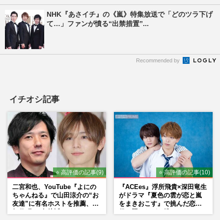
NHK『あさイチ』の《嵐》特集放送で「どのツラ下げ
て…」ファンが憤る“出禁措置”...
Recommended by
イチオシ記事
⭐ 高評価の記事(9)
⭐ 高評価の記事(10)
二宮和也、YouTube『よにの
『ACEes』浮所飛貴×深田竜生
ちゃんねる』で山田涼介の“お
がドラマ『夏色の雲が恋と嵐
友達”に有名ホストを推薦、歌
をまきおこす』で挑んだ恋人
舞伎町に“急接近”でファン
役、照れながら挑んだキュン