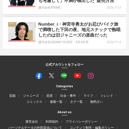
も考慮して」不満が噴出した“販売方法”
週刊女性PRIME
2026/7/15
Number_i・神宮寺勇太がお忍びバイク旅
で満喫した下田の夜、地元スナックで熱唱
したのは旧ジャニーズの楽曲だった
週刊女性2026年7月28日・8月4日号
2026/7/13
公式アカウントをフォロー
Categories
芸能
ジャニーズ
皇室
社会・事件
ライフ
トレンド
コミックス
連載一覧
タグ一覧
無料占い
About us
運営会社
利用規約
プライバシーポリシー
パーソナルデータの外部送信について
コンテンツ制作・編集ポリシー