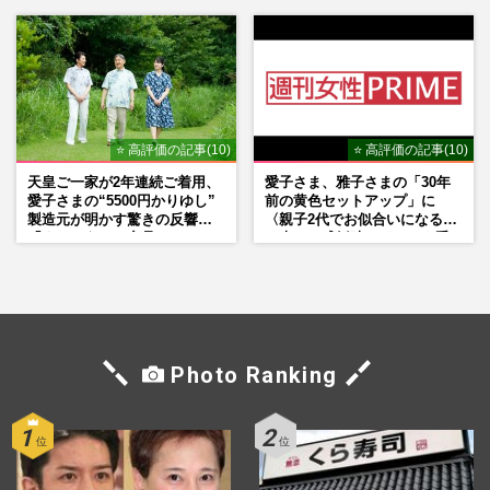
もSNSで“公認”
⭐ 高評価の記事(10)
⭐ 高評価の記事(10)
天皇ご一家が2年連続ご着用、
愛子さま、雅子さまの「30年
愛子さまの“5500円かりゆし”
前の黄色セットアップ」に
製造元が明かす驚きの反響
〈親子2代でお似合いになる〉
「まさかうちの商品とは…」
の声、ご成婚時のドレスも手
がけた森英恵さんとの絆
Photo Ranking