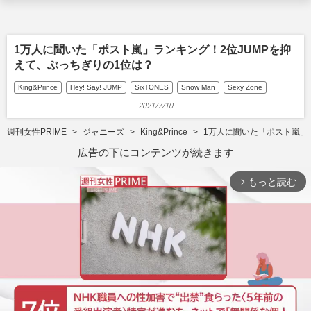
1万人に聞いた「ポスト嵐」ランキング！2位JUMPを抑
えて、ぶっちぎりの1位は？
King&Prince
Hey! Say! JUMP
SixTONES
Snow Man
Sexy Zone
2021/7/10
週刊女性PRIME
ジャニーズ
King&Prince
1万人に聞いた「ポスト嵐」
広告の下にコンテンツが続きます
もっと読む
arrow_forward_ios