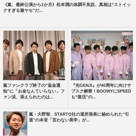
《嵐、最終公演から1か月》松本潤の体調不良説、真相は“ストイッ
クすぎる激ヤセ”だ...
嵐ファンクラブ終了の“返金通
『光GENJI』が40周年に向けサ
知”に「お金なんていらない」フ
ブスク解禁！BOOWYにSPEED
ァン涙、添えられたのは...
も“復活”の...
嵐・大野智、STARTO社の退所発表に秘められた“引
退”の本音「言わない美学」が...