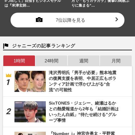
5つ出して」目指すビジネスモデル
月で「もうガラガラ」衝撃の閑散ぶ
は『米津玄師…
りに集まる“…
7位以降を見る
ジャニーズの記事ランキング
1時間
24時間
週間
月間
滝沢秀明氏「男手が必要」熊本地震
の復興支援を表明、中居正広もボラ
ンティア計画で浮かび上がる“合
流”の可能性
SixTONES・ジェシー、綾瀬はるか
との熱愛報道から2年も「結婚計画は
いったん白紙」“待たせ続ける”グル
ープ事情
『Number_i』神宮寺勇太・平野紫