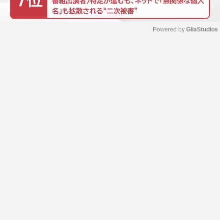
Powered by 
GliaStudios
M
u
t
e