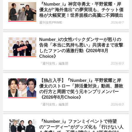
『Number_i』神宮寺勇太・平野紫耀・岸
優太が“海外進出”の夢実現も、チケット価
格が大幅変更！世界規模の高騰に不満噴出
週刊女性PRIME
2026/8/7
Number_iの女性バックダンサーが怒りの
告発「本当に気持ち悪い」共演者まで攻撃
したファンの過激行動《2026年8月
Choice》
『週刊女性』編集部
2026/8/3
【独占入手】『Number_i』平野紫耀と岸
優太のストロー「肺活量対決」動画、勝敗
の行方と周囲で笑う元キンプリメンバー
《2026年8月Choice》
『週刊女性』編集部
2026/8/3
『Number_i』ファンミイベントで待望
の“フーディー”がグッズ化も「行けない人