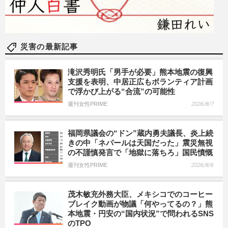
災害の最新記事
滝沢秀明氏「男手が必要」熊本地震の復興
支援を表明、中居正広もボランティア計画
で浮かび上がる“合流”の可能性
週刊女性PRIME
2026/8/7
福岡県議会の“ドン”蔵内勇夫議長、炎上続
きの中「ネパールは天国だった」震災無視
の不謹慎発言で「地獄に落ちろ」国民憤慨
週刊女性PRIME
2026/8/6
茂木敏充外務大臣、メキシコでのコーヒー
ブレイク動画が物議「何やってるの？」熊
本地震・円安の“国内状況”で問われるSNS
のTPO