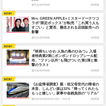
週刊女性PRIME
0時間前
Mrs. GREEN APPLE×ミスタードーナツコ
ラボ“限定ボックス”が転売「これ買う人も
すごい」と賛否、懸念される店頭販売への
影響
週刊女性PRIME
1時間前
『映画ちいかわ 人魚の島のひみつ』入場
者特典第2弾にボンボンドロップシール配
布、“ファン以外”も飛びついた第1弾と衝
撃のラスト
週刊女性PRIME
1時間前
《お盆帰省調査》親・祖父母世代の帰省の
本音、しんどい派は32%「帰ってくれたら
もっと嬉しい」家事や金銭負担の“リアル”
週刊女性2026年8月18日・25日号
2時間前