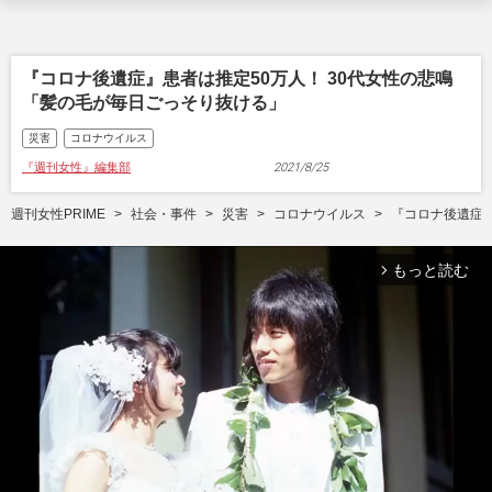
『コロナ後遺症』患者は推定50万人！ 30代女性の悲鳴
「髪の毛が毎日ごっそり抜ける」
災害
コロナウイルス
『週刊女性』編集部
2021/8/25
週刊女性PRIME
社会・事件
災害
コロナウイルス
『コロナ後遺症』
もっと読む
arrow_forward_ios