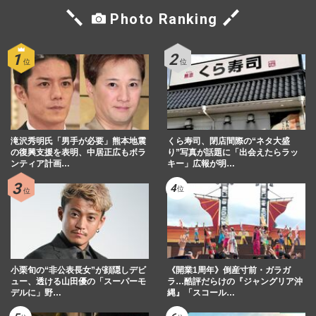
Photo Ranking
滝沢秀明氏「男手が必要」熊本地震
くら寿司、閉店間際の“ネタ大盛
の復興支援を表明、中居正広もボラ
り”写真が話題に「出会えたらラッ
ンティア計画…
キー」広報が明…
小栗旬の“非公表長女”が顔隠しデビ
《開業1周年》倒産寸前・ガラガ
ュー、透ける山田優の「スーパーモ
ラ…酷評だらけの『ジャングリア沖
デルに」野…
縄』「スコール…