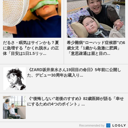
だるさ・眠気はサインかも？夏
希少難病“ローハッド症候群”の6
に急増する『かくれ脱水』の正
歳女児「1歳から急激に肥満」
体「目安は1日1.5リッ...
「意思疎通は眉と目の...
《ZARD坂井泉水さん19回目の命日》5年前に公開し
た、デビュー30周年お蔵入り...
《“後悔しない”老後のすすめ》82歳医師が語る「幸せ
にするための4つのポイント」...
Recommended by