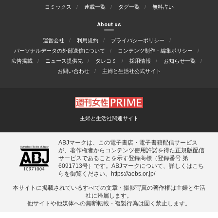
コミックス
連載一覧
タグ一覧
無料占い
About us
運営会社
利用規約
プライバシーポリシー
パーソナルデータの外部送信について
コンテンツ制作・編集ポリシー
広告掲載
ニュース提供先
タレコミ
採用情報
お知らせ一覧
お問い合わせ
主婦と生活社公式サイト
主婦と生活社関連サイト
ABJマークは、この電子書店・電子書籍配信サービス
が、著作権者からコンテンツ使用許諾を得た正規版配信
サービスであることを示す登録商標（登録番号 第
6091713号）です。ABJマークについて、詳しくはこち
らを御覧ください。
https://aebs.or.jp/
本サイトに掲載されているすべての⽂章・撮影写真の著作権は主婦と⽣活
社に帰属します。
他サイトや他媒体への無断転載・複製⾏為は固く禁⽌します。