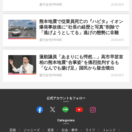
週刊女性PRIME
2026/8/6
熊本地震で従業員死亡の『ハビタ』イオン
爆発事故後に“社長の経歴と写真”削除で
「逃げようとしてる」逃げの態勢に非難
週刊女性PRIME
2026/8/5
蓮舫議員「あまりにも愕然…」高市早苗首
相の熊本地震“合掌姿”を痛烈批判するも
「なんでも揚げ足」国民から疑念噴出
週刊女性PRIME
2026/8/5
公式アカウントをフォロー
Categories
芸能
ジャニーズ
皇室
社会・事件
ライフ
トレンド