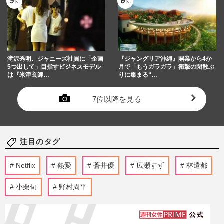
滝沢秀明、ジャニーズ社員に「企画
『ジャングリア沖縄』開業から4か
5つ出して」目指すビジネスモデル
月で「もうガラガラ」衝撃の閑散ぶ
は『米津玄師…
りに集まる“…
7位以降を見る
注目のタグ
Netflix
熱愛
蒼井優
広瀬すず
林遣都
小栗旬
野村周平