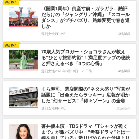
《開業1周年》倒産寸前・ガラガラ…酷評
だらけの『ジャングリア沖縄』「スコール
ダンス」がプチバズり、路線変更で巻き返
しか
週刊女性PRIME
3時間前
70歳人気ブロガー・ショコラさんが教え
る“ひとり旅節約術”！満足度アップの秘訣
と押さえるべき「4つの心得」
週刊女性2026年8月18日・25日号
4時間前
くら寿司、閉店間際の“ネタ大盛り”写真が
話題に「出会えたらラッキー」広報が明か
した“幻サービス”『得々ゾーン』の全容
週刊女性PRIME
2026/8/7
蒼井優主演・TBSドラマ『Tシャツが乾く
まで』が激バズリ中「“考察ドラマ”とは一
線を画している」散りばめられた伏線より