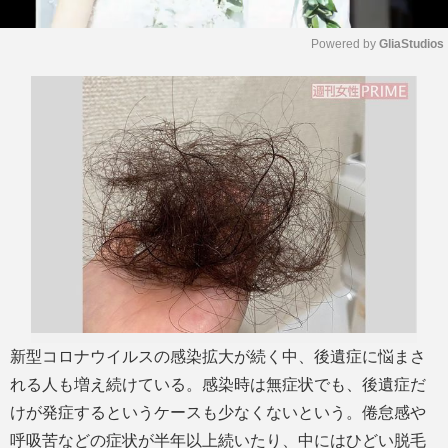
Powered by 
GliaStudios
M
u
t
e
新型コロナウイルスの感染拡大が続く中、後遺症に悩まさ
れる人も増え続けている。感染時は無症状でも、後遺症だ
けが発症するというケースも少なくないという。倦怠感や
呼吸苦などの症状が半年以上続いたり、中にはひどい脱毛