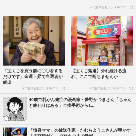
PR(合同会社デジタルファーム)
「宝くじを買う前に〇〇をする
【宝くじ落選】外れ続ける流
だけです」金運上昇で当選者が
れ、ここで断ちませんか
続出
PR(合同会社デジタルファーム)
PR(合同会社デジタルファーム )
40歳で乳がん発症の漫画家・夢野かつきさん「ちゃん
と終わりはある」全摘手術から1...
「慎吾ママ」の放送作家・たむらようこさんが明かす
「子宮頸がん」で35キロまで激減...