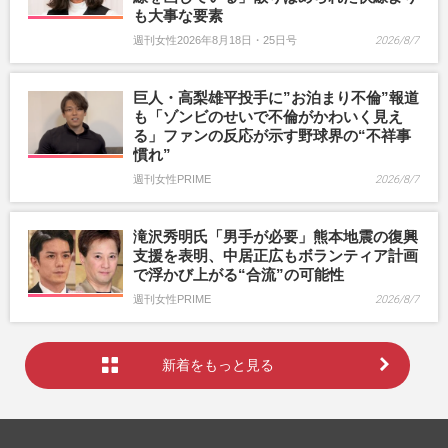
も大事な要素
週刊女性2026年8月18日・25日号
2026/8/7
巨人・高梨雄平投手に”お泊まり不倫”報道
も「ゾンビのせいで不倫がかわいく見え
る」ファンの反応が示す野球界の“不祥事
慣れ”
週刊女性PRIME
2026/8/7
滝沢秀明氏「男手が必要」熊本地震の復興
支援を表明、中居正広もボランティア計画
で浮かび上がる“合流”の可能性
週刊女性PRIME
2026/8/7
新着をもっと見る