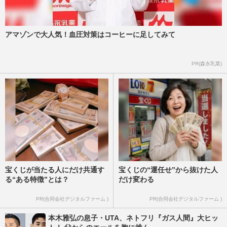
アマゾンで大人気！血圧対策はコーヒーに足してみて
PR(森永乳業)
宝くじが当たる人にだけ共通す
宝くじの“運任せ”から抜けた人
る“ある特徴”とは？
だけ変わる
PR(合同会社デジタルファーム )
PR(合同会社デジタルファーム )
本木雅弘の息子・UTA、ネトフリ『ガス人間』大ヒッ