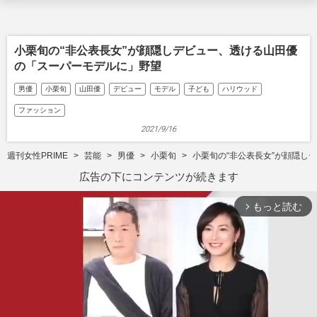
小栗旬の“非公表長女”が顔隠しデビュー、透ける山田優
の「スーパーモデルに」野望
男優
小栗旬
山田優
デビュー
モデル
子ども
ハリウッド
ファッション
2021/9/16
週刊女性PRIME
芸能
男優
小栗旬
小栗旬の“非公表長女”が顔隠し
広告の下にコンテンツが続きます
もっと読む
arrow_forward_ios