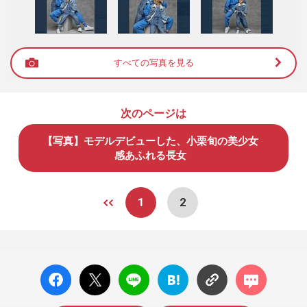
すべての写真を見る
次のページは
【写真】モデルデビューした、小栗旬の美少女
感あふれる長女
1
2
facebo
X ポス
LINE
はてな
コメン
ok い
ト
ブック
ト
いね
マーク