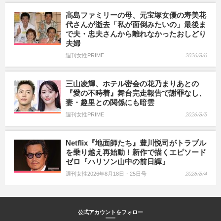
高島ファミリーの母、元宝塚女優の寿美花
代さんが逝去「私が面倒みたいの」最後ま
で夫・忠夫さんから離れなかったおしどり
夫婦
週刊女性PRIME
2026/8/6
三山凌輝、ホテル密会の花乃まりあとの
『愛の不時着』舞台完走報告で謝罪なし、
妻・趣里との関係にも暗雲
週刊女性PRIME
2026/8/5
Netflix『地面師たち』豊川悦司がトラブル
を乗り越え再始動！新作で描くエピソード
ゼロ『ハリソン山中の前日譚』
週刊女性2026年8月18日・25日号
2026/8/4
公式アカウントをフォロー