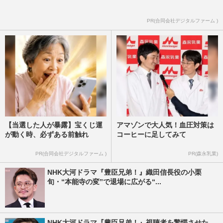
PR(合同会社デジタルファーム )
【当選した人が暴露】宝くじ運
アマゾンで大人気！血圧対策は
が動く時、必ずある前触れ
コーヒーに足してみて
PR(合同会社デジタルファーム )
PR(森永乳業)
NHK大河ドラマ『豊臣兄弟！』織田信長役の小栗
旬・“本能寺の変”で退場に広がる“...
NHK大河ドラマ『豊臣兄弟！』視聴者を驚愕させた