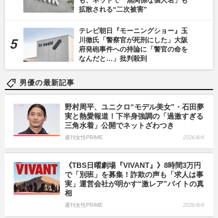
拡散される“二次被害”
テレビ朝日『モーニングショー』玉
川徹氏「警察官が死刑にした」大阪
府発砲事件への持論に「警官の命を
なんだと…」批判殺到
男優の最新記事
野村周平、ユニクロ“モデル美女”・石田夢
実と熱愛報道！下半身強調の「過激すぎる
三角水着」公開でネットざわつき
週刊女性PRIME
2026/8/6
《TBS日曜劇場『VIVANT』》8時間3万円
で「別班」を募集！詐欺の声も「求人は事
実」運営会社が明かす“激レア”バイトの真
相
週刊女性PRIME
2026/8/6