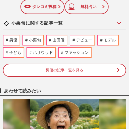
に追加
タレコミ投稿
無料占い
小栗旬に関する記事一覧
野村周平、ユニクロ“モデル美女”・石田夢
男優
小栗旬
山田優
デビュー
モデル
実と熱愛報道！下半身強調の「過激すぎる
三角水着」公開でネット…
子ども
ハリウッド
ファッション
週刊女性PRIME
2026/8/6
男優の記事一覧を見る
大河ドラマ『豊臣兄弟!』“本能寺の変”放
送の数時間前、大相撲名古屋場所に織田信
長現る！本人が語る「観…
週刊女性PRIME
2026/7/24
あわせて読みたい
竹野内豊、Netflix『ガス人間』で衝撃“眉
なしタトゥー姿”にSNS騒然！止まらぬカ
メレオン俳優化《2026年7…
『週刊女性』編集部
2026/7/16