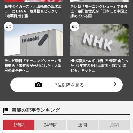
阪神タイガース・元山飛優の落球エ
テレ朝『モーニングショー』で弁護
ラーに DeNA・牧秀悟もビックリ！
士・猿田佐世氏が「日本ほど中国と
2連覇目指す藤…
揉めている国…
テレビ朝日『モーニングショー』玉
NHK職員への性加害で“出禁”食らっ
川徹氏「警察官が死刑にした」大阪
た〈5年前の番組出演者〉特定が進
府発砲事件へ…
むも、ネット…
7位以降を見る
芸能の記事ランキング
1時間
24時間
週間
月間