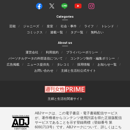
Categories
芸能
ジャニーズ
皇室
社会・事件
ライフ
トレンド
コミックス
連載一覧
タグ一覧
無料占い
About us
運営会社
利用規約
プライバシーポリシー
パーソナルデータの外部送信について
コンテンツ制作・編集ポリシー
広告掲載
ニュース提供先
タレコミ
採用情報
お知らせ一覧
お問い合わせ
主婦と生活社公式サイト
主婦と生活社関連サイト
ABJマークは、この電子書店・電子書籍配信サービス
が、著作権者からコンテンツ使用許諾を得た正規版配信
サービスであることを示す登録商標（登録番号 第
6091713号）です。ABJマークについて、詳しくはこち