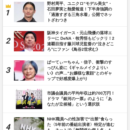
野村周平、ユニクロ“モデル美女”・
石田夢実と熱愛報道！下半身強調の
「過激すぎる三角水着」公開でネッ
トざわつき
阪神タイガース・元山飛優の落球エ
ラーに DeNA・牧秀悟もビックリ！2
連覇目指す藤川球児監督の“泣きどこ
ろ”にファン《鳥谷2世求む》
ぱーてぃーちゃん・信子、衝撃のす
っぴん姿に《ギャルメイクよりい
い》の声…“お嬢様な素顔”とのギャ
ップで好感度爆上がり
市議会議員の平均年収は約700万円！
ドラマ『銀河の一票』のように「あ
なたが立候補」という選択肢
NHK職員への性加害で“出禁”食らっ
た〈5年前の番組出演者〉特定が進む
も、ネットで「無関係な個人名」も