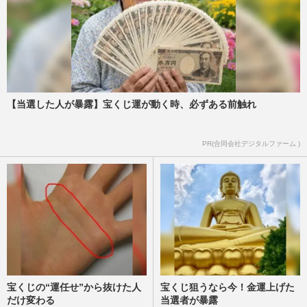
NHK大河ドラマ『豊臣兄弟！』織田信長
役の小栗旬・“本能寺の変”で退場に広が
る“ロス”、視聴者を感嘆さ…
週刊女性PRIME
2026/7/13
【当選した人が暴露】宝くじ運が動く時、必ずある前触れ
《“織田信長役”で好きな俳優ランキング》
反町隆史・渡哲也・岡田准一ら実力派を抑
えた、ダントツ1位は“…
PR(合同会社デジタルファーム )
週刊女性2026年6月23日号
2026/6/14
宝くじの“運任せ”から抜けた人
宝くじ狙うなら今！金運上げた
だけ変わる
当選者が暴露