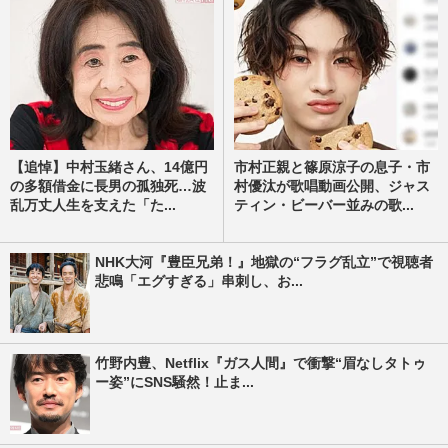
【追悼】中村玉緒さん、14億円
市村正親と篠原涼子の息子・市
の多額借金に長男の孤独死…波
村優汰が歌唱動画公開、ジャス
乱万丈人生を支えた「た...
ティン・ビーバー並みの歌...
NHK大河『豊臣兄弟！』地獄の“フラグ乱立”で視聴者
悲鳴「エグすぎる」串刺し、お...
竹野内豊、Netflix『ガス人間』で衝撃“眉なしタトゥ
ー姿”にSNS騒然！止ま...