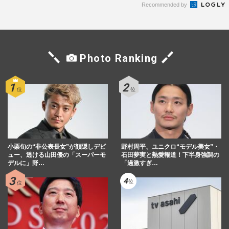
Recommended by
Photo Ranking
小栗旬の“非公表長女”が顔隠しデビ
野村周平、ユニクロ“モデル美女”・
ュー、透ける山田優の「スーパーモ
石田夢実と熱愛報道！下半身強調の
デルに」野…
「過激すぎ…