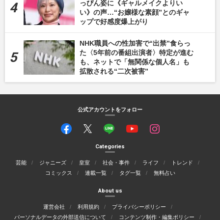
っぴん姿に《ギャルメイクよりい
い》の声…“お嬢様な素顔”とのギャ
ップで好感度爆上がり
NHK職員への性加害で“出禁”食らっ
た〈5年前の番組出演者〉特定が進む
も、ネットで「無関係な個人名」も
拡散される“二次被害”
公式アカウントをフォロー
Categories
芸能
ジャニーズ
皇室
社会・事件
ライフ
トレンド
コミックス
連載一覧
タグ一覧
無料占い
About us
運営会社
利用規約
プライバシーポリシー
パーソナルデータの外部送信について
コンテンツ制作・編集ポリシー