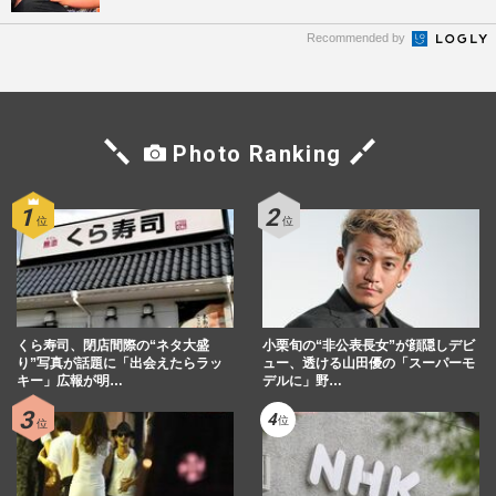
Recommended by
Photo Ranking
くら寿司、閉店間際の“ネタ大盛
小栗旬の“非公表長女”が顔隠しデビ
り”写真が話題に「出会えたらラッ
ュー、透ける山田優の「スーパーモ
キー」広報が明…
デルに」野…