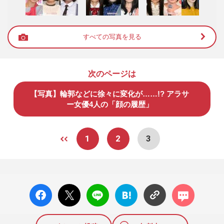
すべての写真を見る
次のページは
【写真】輪郭などに徐々に変化が……!? アラサ
ー女優4人の「顔の履歴」
1
2
3
facebo
X ポス
LINE
はてな
コメン
ok い
ト
ブック
ト
いね
マーク
に追加