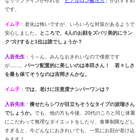
なリップラインが作れる「
ヒアルロン酸注入
」がおすすめ
です。
イム子
：老化は怖いですが、いろいろな対策があるようで
安心しました。
ところで、4人のお顔をズバリ美的にラン
クづけすると1位は誰でしょうか？
入谷先生
：う～ん。みんなおきれいなので僅差です
が……。
パーツ配置的に美しいのは本田さん！ 若々しさ
を最も保てそうなのは吉岡さんかな。
イム子
：
では、老けに注意度ナンバーワンは？
入谷先生
：
痩せたらシワが目立ちそうなタイプの波瑠さん
でしょうか。
でも、他の方も今後、20代のころと同じ体重
にこだわって無理なダイエットをしたり、食事制限などし
すぎると、今どんなにおきれいでも、一気にお顔が老け込
みますよ。