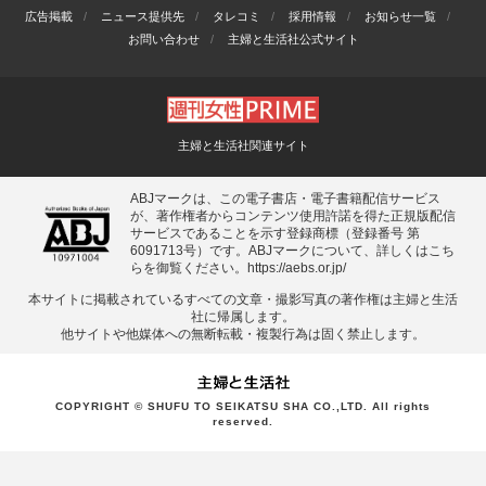
広告掲載
ニュース提供先
タレコミ
採用情報
お知らせ一覧
お問い合わせ
主婦と生活社公式サイト
主婦と生活社関連サイト
ABJマークは、この電子書店・電子書籍配信サービス
が、著作権者からコンテンツ使用許諾を得た正規版配信
サービスであることを示す登録商標（登録番号 第
6091713号）です。ABJマークについて、詳しくはこち
らを御覧ください。
https://aebs.or.jp/
本サイトに掲載されているすべての⽂章・撮影写真の著作権は主婦と⽣活
社に帰属します。
他サイトや他媒体への無断転載・複製⾏為は固く禁⽌します。
COPYRIGHT © SHUFU TO SEIKATSU SHA CO.,LTD. All rights
reserved.