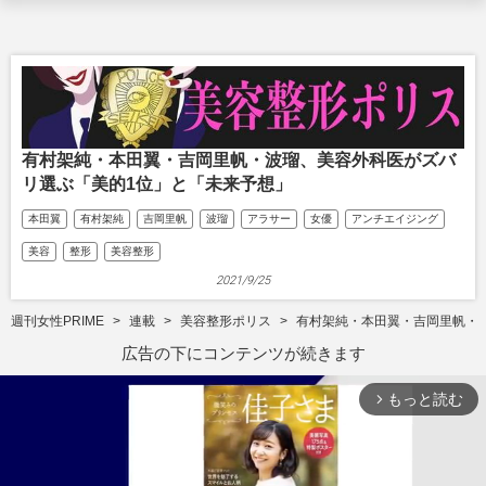
有村架純・本田翼・吉岡里帆・波瑠、美容外科医がズバ
リ選ぶ「美的1位」と「未来予想」
本田翼
有村架純
吉岡里帆
波瑠
アラサー
女優
アンチエイジング
美容
整形
美容整形
2021/9/25
週刊女性PRIME
連載
美容整形ポリス
有村架純・本田翼・吉岡里帆・
広告の下にコンテンツが続きます
もっと読む
arrow_forward_ios