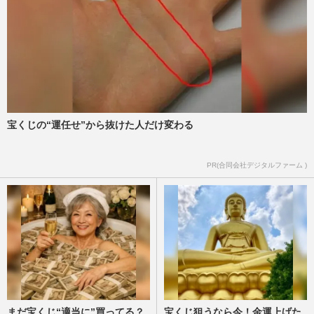
音楽ショップスタッフに聞いた《好きな音
楽ドラマランキング》朝ドラ『エール』
『あまちゃん』もランクイン…
週刊女性2024年3月19日号
2024/3/11
本田翼主演ドラマ『君の花になる』が映画
化！ 低視聴率なのに続編制作の背景に、
宝くじの“運任せ”から抜けた人だけ変わる
高橋文哉ら抜擢アイドルグ…
週刊女性2023年8月22日・8月29日号
2023/8/7
PR(合同会社デジタルファーム )
まだ宝くじ“適当に”買ってる？
宝くじ狙うなら今！金運上げた