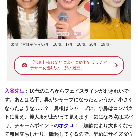
波瑠（写真左から'07年・16歳、'17年・26歳、'20年・29歳）
【写真】輪郭などに徐々に変化が……!? ア
ラサー女優4人の「顔の履歴」
入谷先生
：
10代のころからフェイスラインがおきれいで
す。あとは若干、鼻がシャープになったというか、小さく
なったような……？ 鼻根はシャープに、小鼻はコンパク
トに見え、美人度が上がって見えます。気になる点はズバ
リ、チャームポイントの
ホクロ
！ 加齢により大きくなっ
て悪目立ちしたり、隆起してくるので、早めにサイズダウ