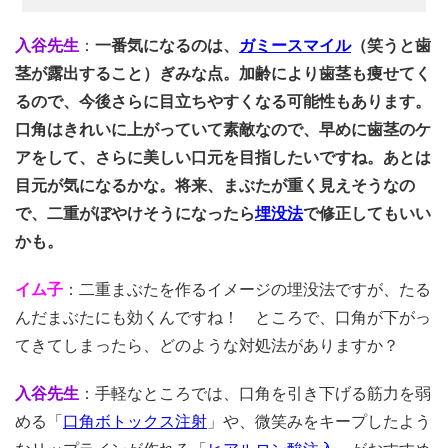
入谷先生
：
一番気になるのは、
ガミースマイル
（笑うと歯
茎が露出すること）ぎみな点。加齢により歯茎も痩せてく
るので、今後さらに目立ちやすくなる可能性もあります。
口角はきれいに上がっていて素敵なので、早めに歯茎のケ
アをして、さらに美しい口元を目指したいですね。あとは
目元が気になるかな。将来、まぶたが重く見えそうなの
で、二重がぼやけそうになったら
埋没法
で修正してもいい
かも。
イム子
：二重まぶたを作るイメージの埋没法ですが、たる
んだまぶたにも効くんですね！ ところで、口角が下がっ
てきてしまったら、どのような対処法がありますか？
入谷先生
：手軽なところでは、口角を引き下げる筋力を弱
める「
口角ボトックス注射
」や、微笑みをキープしたよう