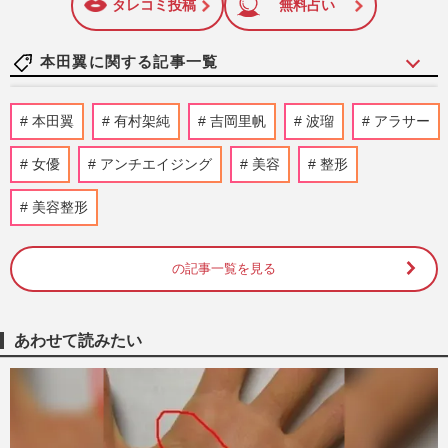
タレコミ投稿
無料占い
本田翼に関する記事一覧
本田翼、3か月間のゲーム大会に参戦で
本田翼
有村架純
吉岡里帆
波瑠
アラサー
「暇なの？」「本業は？」辛辣反応もゲー
マーは“大量いいね”で大歓…
女優
アンチエイジング
美容
整形
週刊女性PRIME
2025/9/11
美容整形
本田翼がフジ連ドラ初主演で「演技力ない
のに」過去トレンド入りの辛辣声、「彼氏
をシェア」衝撃内容も物議
の記事一覧を見る
週刊女性PRIME
2025/5/30
あわせて読みたい
“韓国通”芸能人が推すソウルの「ホットス
ポット」2泊3日でおしゃれな街歩きから買
い物、グルメ、美容総ざ…
週刊女性2024年7月2日号
2024/6/26