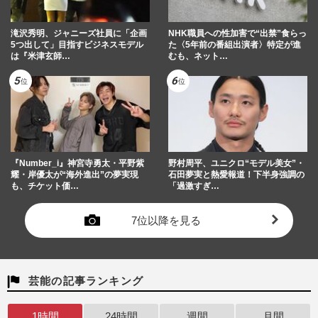
滝沢秀明、ジャニーズ社員に「企画
NHK職員への性加害で“出禁”食らっ
5つ出して」目指すビジネスモデル
た〈5年前の番組出演者〉特定が進
は『米津玄師…
むも、ネット…
『Number_i』神宮寺勇太・平野紫
野村周平、ユニクロ“モデル美女”・
耀・岸優太が“海外進出”の夢実現
石田夢実と熱愛報道！下半身強調の
も、チケット価…
「過激すぎ…
7位以降を見る
芸能の記事ランキング
1時間
24時間
週間
月間