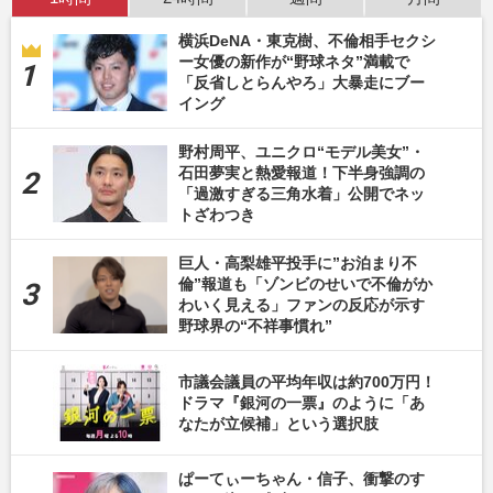
横浜DeNA・東克樹、不倫相手セクシ
ー女優の新作が“野球ネタ”満載で
「反省しとらんやろ」大暴走にブー
イング
野村周平、ユニクロ“モデル美女”・
石田夢実と熱愛報道！下半身強調の
「過激すぎる三角水着」公開でネッ
トざわつき
巨人・高梨雄平投手に”お泊まり不
倫”報道も「ゾンビのせいで不倫がか
わいく見える」ファンの反応が示す
野球界の“不祥事慣れ”
市議会議員の平均年収は約700万円！
ドラマ『銀河の一票』のように「あ
なたが立候補」という選択肢
ぱーてぃーちゃん・信子、衝撃のす