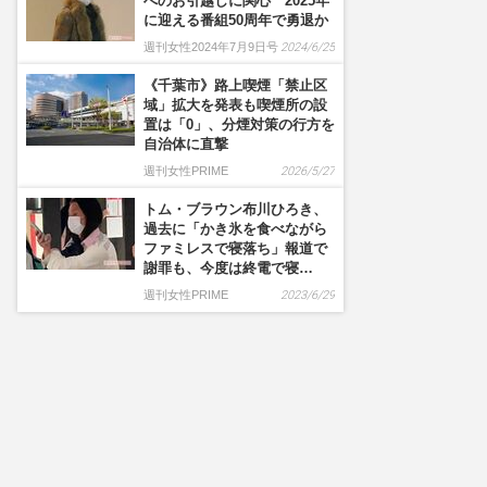
へのお引越しに関心 2025年
に迎える番組50周年で勇退か
週刊女性2024年7月9日号
2024/6/25
《千葉市》路上喫煙「禁止区
域」拡大を発表も喫煙所の設
置は「0」、分煙対策の行方を
自治体に直撃
週刊女性PRIME
2026/5/27
トム・ブラウン布川ひろき、
過去に「かき氷を食べながら
ファミレスで寝落ち」報道で
謝罪も、今度は終電で寝…
週刊女性PRIME
2023/6/29