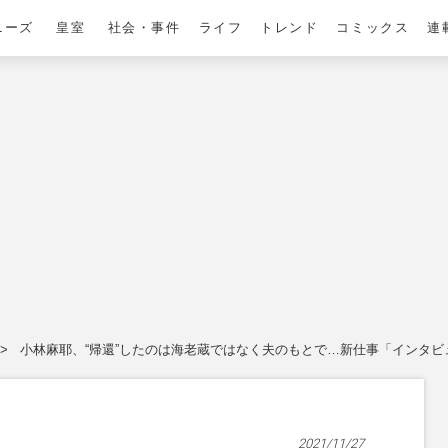
ニーズ
皇室
社会・事件
ライフ
トレンド
コミックス
連
小林麻耶、“帰還”したのは海老蔵ではなく夫のもとで…新仕事「インタビ
2021/11/27