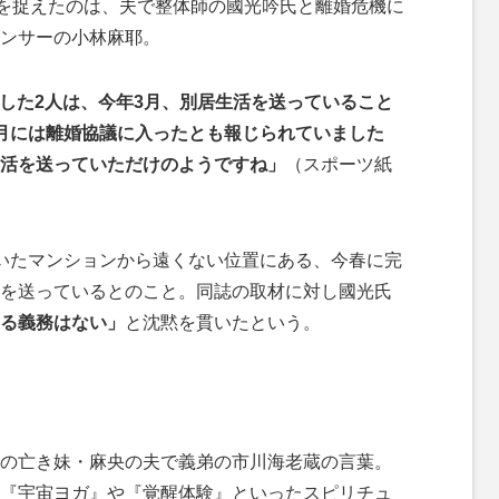
姿を捉えたのは、夫で整体師の國光吟氏と離婚危機に
ンサーの小林麻耶。
婚した2人は、今年3月、別居生活を送っていること
月には離婚協議に入ったとも報じられていました
活を送っていただけのようですね」
（スポーツ紙
いたマンションから遠くない位置にある、今春に完
を送っているとのこと。同誌の取材に対し國光氏
する義務はない」
と沈黙を貫いたという。
の亡き妹・麻央の夫で義弟の市川海老蔵の言葉。
『宇宙ヨガ』や『覚醒体験』といったスピリチュ