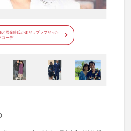
耶と國光吟氏がまだラブラブだった
クコーデ
》