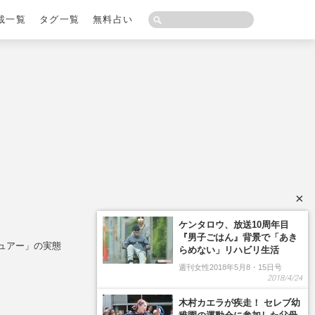
載一覧
タグ一覧
無料占い
×
ケンタロウ、放送10周年目
『男子ごはん』背景で「あき
ュアー」の実態
らめない」リハビリ生活
週刊女性2018年5月8・15日号
2018/4/24
木村カエラが疾走！ セレブ幼