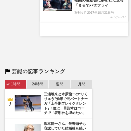
稚園の運動会に参加した父母
「まるでバタフライ」
週刊女性2017年10月31日号
2017/10/17
芸能の記事ランキング
1時間
24時間
週間
月間
三浦璃来と木原龍一の“りく
りゅう”効果で元パートナー
ガ『上半期ブレイクタレン
ト』1位に…目指すはコー
チで「表彰台を埋めたい」
坂本龍一さん、矢野顕子も
容認していた結婚後も続い