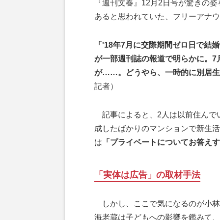
『週刊文春』12月2日号が驚きの
あると思われていた、フリーアナウ
「'18年7月に交際期間ゼロ日で結
が一部週刊誌の報道で明らかに。7
が……。どうやら、一時的に別居生
記者）
記事によると、2人は以前住んで
成したばかりのマンションで新生活
は
「プライベートについてお答え
「実体は広告」の取材手法
しかし、ここで気になるのが小林
海老蔵は子どもへの影響を鑑みて、