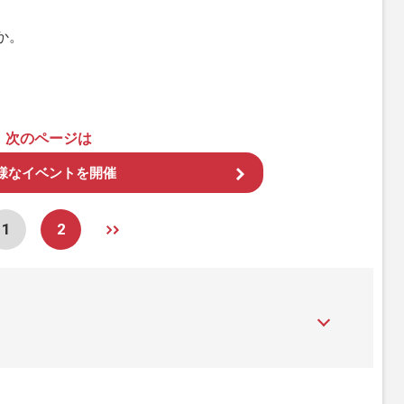
か。
次のページは
様なイベントを開催
1
2
』は、2015年（平成27年）1月に開設された主婦と生活社が運
性PRIME』編集者が担当する連載陣の執筆記事を配信するほ
された記事から、インターネット利用者層にとって特に関心の