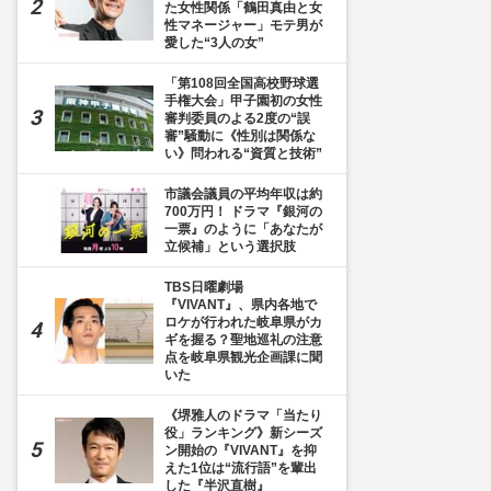
た女性関係「鶴田真由と女
性マネージャー」モテ男が
愛した“3人の女”
「第108回全国高校野球選
手権大会」甲子園初の女性
審判委員のよる2度の“誤
審”騒動に《性別は関係な
い》問われる“資質と技術”
市議会議員の平均年収は約
700万円！ ドラマ『銀河の
一票』のように「あなたが
立候補」という選択肢
TBS日曜劇場
『VIVANT』、県内各地で
ロケが行われた岐阜県がカ
ギを握る？聖地巡礼の注意
点を岐阜県観光企画課に聞
いた
《堺雅人のドラマ「当たり
役」ランキング》新シーズ
ン開始の『VIVANT』を抑
えた1位は“流行語”を輩出
した『半沢直樹』