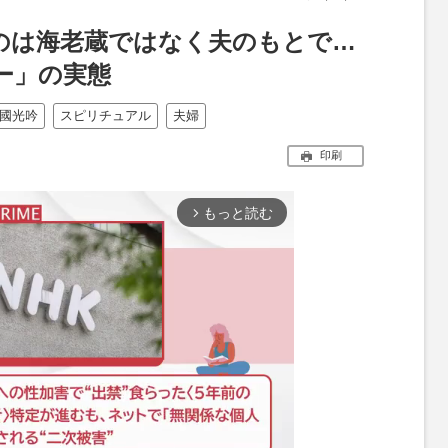
たのは海老蔵ではなく夫のもとで…
ー」の実態
國光吟
スピリチュアル
夫婦
印刷
もっと読む
arrow_forward_ios