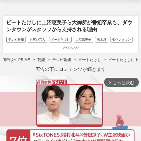
ビートたけしに上沼恵美子ら大御所が番組卒業も、ダウ
ンタウンがスタッフから支持される理由
テレビ番組
お笑い芸人
ビートたけし
上沼恵美子
坂上忍
ダウンタウン
2022/1/22
週刊女性PRIME
芸能
テレビ番組
ビートたけし
ビートたけしに上
広告の下にコンテンツが続きます
もっと読む
arrow_forward_ios