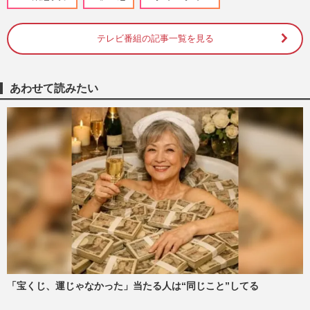
週刊女性2026年6月2日号
2026/5/21
テレビ番組の記事一覧を見る
《報道番組「やめてほしい」司会者ランキ
ングTOP10》ビートたけし・太田光・恵俊
彰らを圧倒した1位は9月終…
週刊女性2026年6月2日号
2026/5/21
あわせて読みたい
《「毒舌というより不快感が勝る」大御所
芸能人ランキング》上沼恵美子、和田アキ
子ら“ご意見番”を抑えた…
週刊女性PRIME
2026/4/27
東国原英夫氏、宮崎県知事選に再挑戦を表
明するもSNSでは“出戻り出馬”に「まだ未
練あったんかい」と厳し…
週刊女性PRIME
2026/3/29
「宝くじ、運じゃなかった」当たる人は“同じこと”してる
明石家さんま、70歳で名物番組『明石家サ
ンタ』が終了…“引退匂わせ”から10年経過