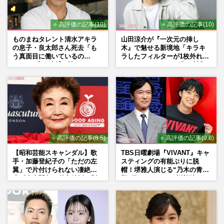
⭐ 高評価の記事(10)
⭐ 高評価の記事(10)
ものまねタレント清水アキラ
山田涼介が『一次元の挿し
の息子・良太郎さん死去「も
木』で魅せる新境地「キラキ
う真面目に働いているの
ラしたフィルターが1枚外れて
で」、2度の逮捕も諦めなかっ
くれたら」アイドル像を封印
た芸能界“波乱に満ちた37年”
した覚悟
⭐ 高評価の記事(8.5)
⭐ 高評価の記事(9.8)
【昭和芸能スキャンダル】歌
TBS日曜劇場『VIVANT』キャ
手・加藤登紀子の「ただの左
スティングの有能ぶりに脱
翼」で片付けられない凄絶半
帽！堺雅人演じる“乃木の青年
生《東大闘争、獄中結婚、別
期”役は、そっくり説根強い
荘で内ゲバ事件》
Mr.Children桜井和寿のバンド
マン長男・櫻井海音だった