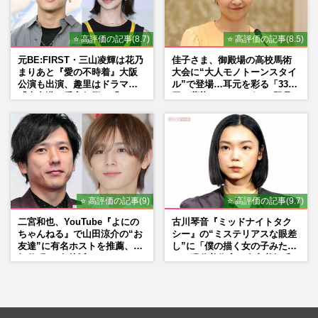
⭐ 高評価の記事(8.7)
⭐ 高評価の記事(8.5)
元BE:FIRST・三山凌輝は花乃
佳子さま、御殿場の高校馬術
まりあと『愛の不時着』大阪
大会に“大人モノトーンスタイ
公演も出演、趣里はドラマ
ル”で登場…耳元を彩る「3300
『大空港』番宣行脚に「メン
円の藍染イヤリング」は即品
タル強すぎ」の実情
薄に
⭐ 高評価の記事(9)
⭐ 高評価の記事(9.7)
二宮和也、YouTube『よにの
古川琴音『ミッドナイトタク
ちゃんねる』で山田涼介の“お
シー』の“ミステリアスな眼差
友達”に有名ホストを推薦、歌
し”に「僕の描く女の子みた
舞伎町に“急接近”でファン
い」現代美術家・奈良美智氏
「関わらないで！」
もSNSで“公認”