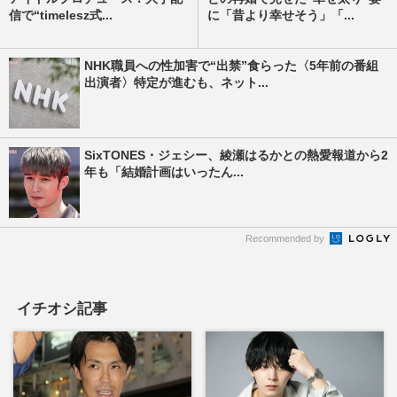
信で“timelesz式...
に「昔より幸せそう」「...
NHK職員への性加害で“出禁”食らった〈5年前の番組
出演者〉特定が進むも、ネット...
SixTONES・ジェシー、綾瀬はるかとの熱愛報道から2
年も「結婚計画はいったん...
Recommended by
イチオシ記事