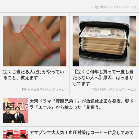
で才能と強運を併せ持つ…
PR(合同会社デジタルファーム )
週刊女性2025年12月23日号
2025/12/14
宝くじ当たる人だけがやってい
【宝くじ何年も買って一度も当
ること、教えます
たらない人へ】原因、はっきり
してます
PR(合同会社デジタルファーム )
PR(合同会社デジタルファーム )
大河ドラマ『豊臣兄弟！』が放送休止回を発表、朝ド
ラ『エール』から始まった「見習う...
アマゾンで大人気！血圧対策はコーヒーに足してみて