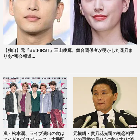
【独自】元『BE:FIRST』三山凌輝、舞台関係者が明かした花乃ま
りあ“密会報道...
嵐・松本潤、ライブ演出の次は
元横綱・貴乃花光司の初恋相手
アイドルプロデュース！大手配
との再婚で見せた“幸せ太り”姿