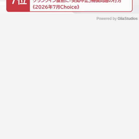
Powered by 
GliaStudios
M
u
t
e