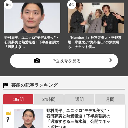
野村周平、ユニクロ“モデル美女”・
『Number_i』神宮寺勇太・平野紫
石田夢実と熱愛報道！下半身強調の
耀・岸優太が“海外進出”の夢実現
「過激すぎ…
も、チケット価…
7位以降を見る
芸能の記事ランキング
1時間
24時間
週間
月間
野村周平、ユニクロ“モデル美女”・
石田夢実と熱愛報道！下半身強調の
「過激すぎる三角水着」公開でネッ
トざわつき