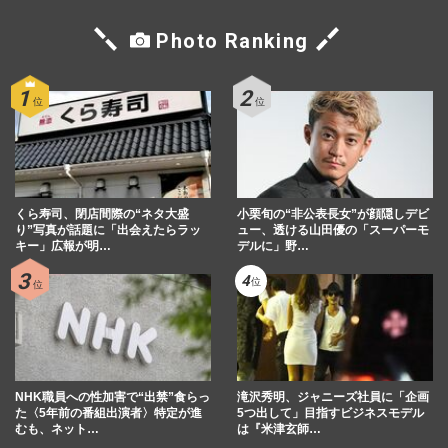
Photo Ranking
くら寿司、閉店間際の“ネタ大盛
小栗旬の“非公表長女”が顔隠しデビ
り”写真が話題に「出会えたらラッ
ュー、透ける山田優の「スーパーモ
キー」広報が明…
デルに」野…
NHK職員への性加害で“出禁”食らっ
滝沢秀明、ジャニーズ社員に「企画
た〈5年前の番組出演者〉特定が進
5つ出して」目指すビジネスモデル
むも、ネット…
は『米津玄師…