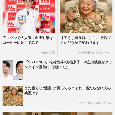
アマゾンで大人気！血圧対策は
【宝くじ買う前に】ここで気づ
コーヒーに足してみて
くかどうかで変わります
PR(森永乳業)
PR(合同会社デジタルファーム )
『SixTONES』松村北斗×芳根京子、W主演映画がクラ
ンクイン直前に「突如中止...
まだ宝くじ“適当に”買ってる？それ、当たらない人の
典型です
PR(合同会社デジタルファーム )