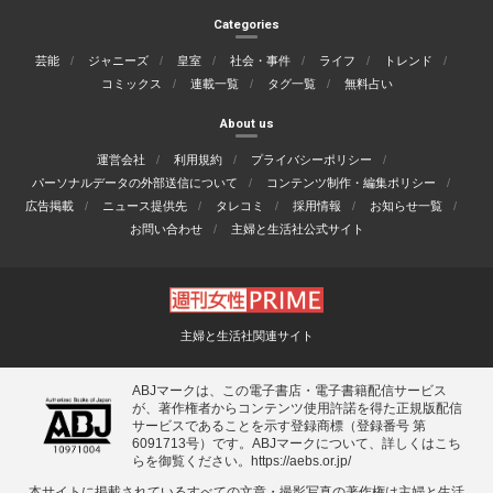
Categories
芸能
ジャニーズ
皇室
社会・事件
ライフ
トレンド
コミックス
連載一覧
タグ一覧
無料占い
About us
運営会社
利用規約
プライバシーポリシー
パーソナルデータの外部送信について
コンテンツ制作・編集ポリシー
広告掲載
ニュース提供先
タレコミ
採用情報
お知らせ一覧
お問い合わせ
主婦と生活社公式サイト
主婦と生活社関連サイト
ABJマークは、この電子書店・電子書籍配信サービス
が、著作権者からコンテンツ使用許諾を得た正規版配信
サービスであることを示す登録商標（登録番号 第
6091713号）です。ABJマークについて、詳しくはこち
らを御覧ください。
https://aebs.or.jp/
本サイトに掲載されているすべての⽂章・撮影写真の著作権は主婦と⽣活