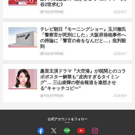
谷2世求む》
週刊女性PRIME
2026/8/7
テレビ朝日『モーニングショー』玉川徹氏
「警察官が死刑にした」大阪府発砲事件へ
の持論に「警官の命をなんだと…」批判殺
到
週刊女性PRIME
2026/8/7
趣里主演ドラマ『大空港』が税関とのコラ
ボポスター解禁も“皮肉すぎるタイミン
グ”… 三山凌輝の密会報道を連想させ
る“キャッチコピー”
週刊女性PRIME
2026/8/6
公式アカウントをフォロー