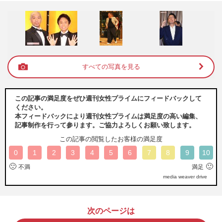
すべての写真を見る
この記事の満足度をぜひ週刊女性プライムにフィードバックして
ください。
本フィードバックにより週刊女性プライムは満足度の高い編集、
記事制作を行って参ります。ご協力よろしくお願い致します。
この記事の閲覧したお客様の満足度
0
1
2
3
4
5
6
7
8
9
10
🙁
🙂
不満
満足
media weaver drive
次のページは