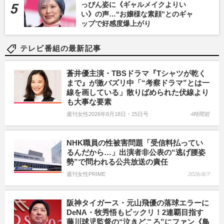
っぴん姿に《ギャルメイクよりい
い》の声…“お嬢様な素顔”とのギャ
ップで好感度爆上がり
テレビ番組の最新記事
蒼井優主演・TBSドラマ『Tシャツが乾く
まで』が激バズリ中「“考察ドラマ”とは一
線を画している」散りばめられた伏線より
も大事な要素
週刊女性2026年8月18日・25日号
4時間前
NHK職員の性被害問題「受信料払ってい
るんだから…」出演者非公表の“逃げ腰姿
勢”で問われる公共放送の責任
週刊女性PRIME
2026/8/7
阪神タイガース・元山飛優の落球エラーに
DeNA・牧秀悟もビックリ！2連覇目指す
藤川球児監督の“泣きどころ”にファン《鳥