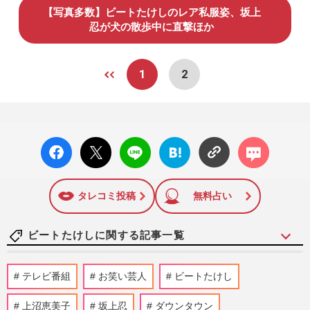
【写真多数】ビートたけしのレア私服姿、坂上
忍が犬の散歩中に直撃ほか
1
2
facebo
X ポス
LINE
はてな
コメン
ok い
ト
ブック
ト
いね
マーク
に追加
タレコミ投稿
無料占い
ビートたけしに関する記事一覧
《報道番組「続けてほしい！」司会者ラン
テレビ番組
お笑い芸人
ビートたけし
キングTOP10》明るく元気・水卜麻美アナ
を抑えたトップ2は、羽鳥慎…
上沼恵美子
坂上忍
ダウンタウン