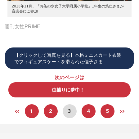
2013年11月、『お茶の水女子大学附属小学校』1年生の悠仁さまが
音楽会にご参加
週刊女性PRIME
【クリックして写真を見る】本格ミニスカート衣装
でフィギュアスケートを滑られた佳子さま
次のページは
虫捕りに夢中！
1
2
3
4
5