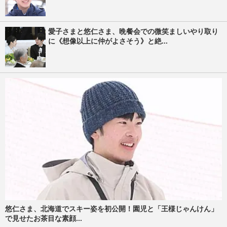
愛子さまと悠仁さま、晩餐会での微笑ましいやり取り
に《想像以上に仲がよさそう》と絶...
悠仁さま、北海道でスキー姿を初公開！園児と「王様じゃんけん」
で見せたお茶目な素顔...