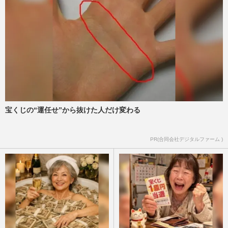
婚する人もいない」愛子さまへの“不敬発
言”、翌日に釈明も止まら…
週刊女性PRIME
2026/6/29
天皇陛下と秋篠宮さまに“水面下の団
結”か…高市政権の強硬な皇室典範改正に
対峙する「子を思う父親の気持…
週刊女性2026年7月7日・14日号
2026/6/25
宝くじの“運任せ”から抜けた人だけ変わる
佳子さま、お気に入りの「カメリアワン
ピ」で紀子さまと“みどりリンク”コーデ…
母から娘へ受け継がれる衣…
PR(合同会社デジタルファーム )
週刊女性PRIME
2026/6/21