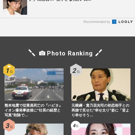
Recommended by
Photo Ranking
熊本地震で従業員死亡の『ハビタ』
元横綱・貴乃花光司の初恋相手との
イオン爆発事故後に“社長の経歴と
再婚で見せた“幸せ太り”姿に「昔よ
写真”削除で…
り幸せそう…