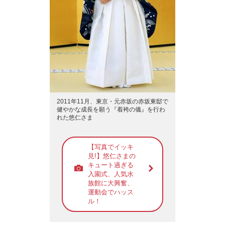
2011年11月、東京・元赤坂の赤坂東邸で
健やかな成長を願う『着袴の儀』を行わ
れた悠仁さま
【写真でイッキ
見!】悠仁さまの
キュート過ぎる
入園式、人気水
族館に大興奮、
運動会でハッス
ル！