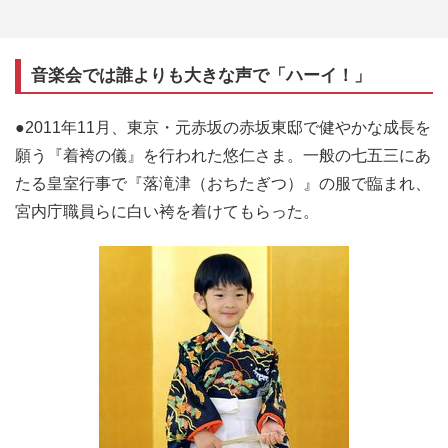
音楽会では誰よりも大きな声で「ハーイ！」
●2011年11月、東京・元赤坂の赤坂東邸で健やかな成長を
願う『着袴の儀』を行われた悠仁さま。一般の七五三にあ
たる皇室行事で『落滝津（おちたぎつ）』の服で臨まれ、
宮内庁職員らに白い袴を着けてもらった。