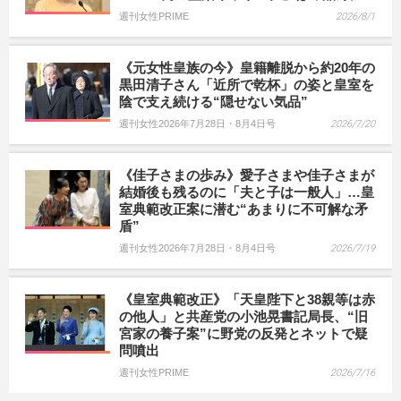
週刊女性PRIME
2026/8/1
《元女性皇族の今》皇籍離脱から約20年の
黒田清子さん「近所で乾杯」の姿と皇室を
陰で支え続ける“隠せない気品”
週刊女性2026年7月28日・8月4日号
2026/7/20
《佳子さまの歩み》愛子さまや佳子さまが
結婚後も残るのに「夫と子は一般人」…皇
室典範改正案に潜む“あまりに不可解な矛
盾”
週刊女性2026年7月28日・8月4日号
2026/7/19
《皇室典範改正》「天皇陛下と38親等は赤
の他人」と共産党の小池晃書記局長、“旧
宮家の養子案”に野党の反発とネットで疑
問噴出
週刊女性PRIME
2026/7/16