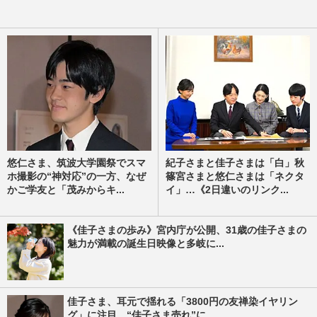
悠仁さま、筑波大学園祭でスマ
紀子さまと佳子さまは「白」秋
ホ撮影の“神対応”の一方、なぜ
篠宮さまと悠仁さまは「ネクタ
かご学友と「茂みからキ...
イ」…《2日違いのリンク...
《佳子さまの歩み》宮内庁が公開、31歳の佳子さまの
魅力が満載の誕生日映像と多岐に...
佳子さま、耳元で揺れる「3800円の友禅染イヤリン
グ」に注目…“佳子さま売れ”に...