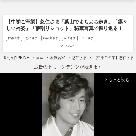
【中学ご卒業】悠仁さま「葉山でよちよち歩き」「凛々
しい袴姿」「薪割りショット」秘蔵写真で振り返る！
秋篠宮家
悠仁さま
秋篠宮さま
紀子さま
佳子さま
2022/3/17
週刊女性PRIME
皇室
秋篠宮家
悠仁さま
【中学ご卒業】悠仁さま
広告の下にコンテンツが続きます
もっと読む
arrow_forward_ios