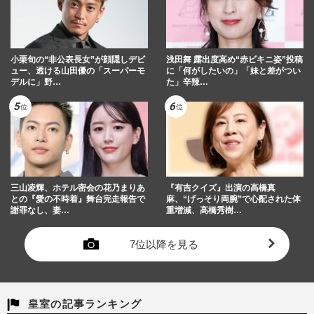
小栗旬の“非公表長女”が顔隠しデビ
浅田舞 露出度高め“赤ビキニ姿”投稿
ュー、透ける山田優の「スーパーモ
に「何がしたいの」「妹と差がつい
デルに」野…
た」辛辣…
三山凌輝、ホテル密会の花乃まりあ
『有吉クイズ』出演の高橋真
との『愛の不時着』舞台完走報告で
麻、“げっそり両腕”で心配された体
謝罪なし、妻…
重増減、高橋秀樹…
7位以降を見る
皇室の記事ランキング