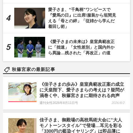
愛子さま、“千鳥柄”ワンピースで
『愛馬の日』に出席!服装から垣間見
える「母との絆」「従姉から学んだ
着回し術」
《愛子さまの未来は》皇室典範改正
に「拙速」「女性差別」と国内外か
ら異論…残された「再改正」の道
秋篠宮家の最新記事
《佳子さまの歩み》皇室典範改正案の成立
に天皇陛下、愛子さまらの考えは？疑問が
渦巻く中、秋篠宮さまに期待される肉声
週刊女性2026年8月11日号
2026/8/2
佳子さま、御殿場の高校馬術大会に“大人
モノトーンスタイル”で登場…耳元を彩る
「3300円の藍染イヤリング」は即品薄に