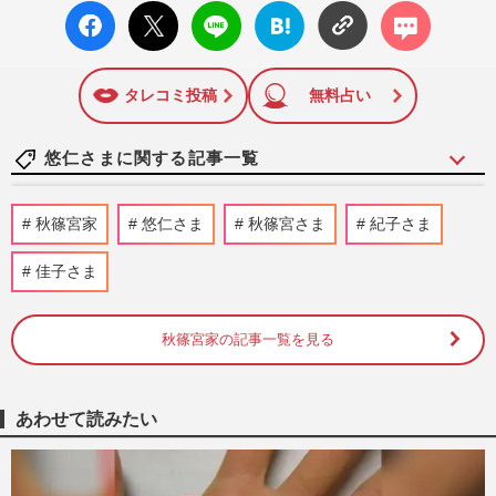
facebo
X ポス
LINE
はてな
コメン
ok い
ト
ブック
ト
いね
マーク
に追加
タレコミ投稿
無料占い
悠仁さまに関する記事一覧
高市早苗首相、消費税減税・物価高対策を
秋篠宮家
悠仁さま
秋篠宮さま
紀子さま
後回しで支持率急落、V字回復への目玉人
事は国民民主・玉木雄一郎…
佳子さま
週刊女性2026年8月18日・25日号
7時間前
秋篠宮家の記事一覧を見る
自民党・中曽根弘文氏が愛子さまへの発言
を釈明…過去には日本維新の会・藤田文武
共同代表が「女性皇族の話…
週刊女性PRIME
2026/6/30
あわせて読みたい
自民党・中曽根弘文氏「天皇になったら結