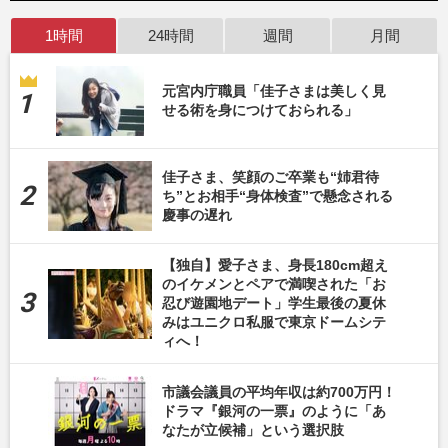
1時間
24時間
週間
月間
元宮内庁職員「佳子さまは美しく見
せる術を身につけておられる」
佳子さま、笑顔のご卒業も“姉君待
ち”とお相手“身体検査”で懸念される
慶事の遅れ
【独自】愛子さま、身長180cm超え
のイケメンとペアで満喫された「お
忍び遊園地デート」学生最後の夏休
みはユニクロ私服で東京ドームシテ
ィへ！
市議会議員の平均年収は約700万円！
ドラマ『銀河の一票』のように「あ
なたが立候補」という選択肢