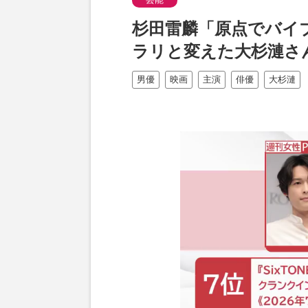
杉田雷麟「原点でバイ
ラリと変えた大杉漣さ
男優
映画
主演
俳優
大杉漣