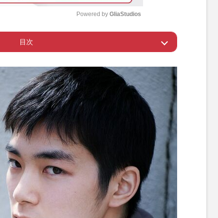
Powered by 
GliaStudios
目次
M
u
めて芝居は楽しい
t
e
で、いずれは監督も