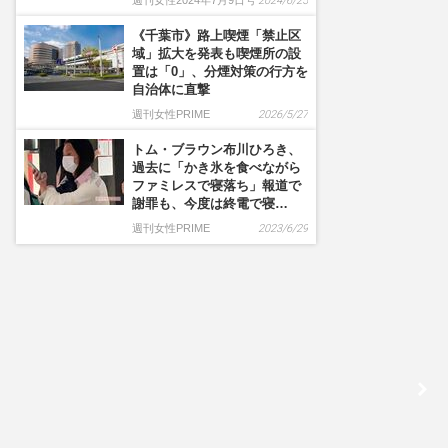
週刊女性2024年7月9日号
2024/6/25
《千葉市》路上喫煙「禁止区
域」拡大を発表も喫煙所の設
置は「0」、分煙対策の行方を
自治体に直撃
週刊女性PRIME
2026/5/27
トム・ブラウン布川ひろき、
過去に「かき氷を食べながら
ファミレスで寝落ち」報道で
謝罪も、今度は終電で寝…
週刊女性PRIME
2023/6/29