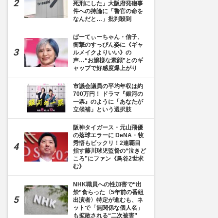
死刑にした」大阪府発砲事
件への持論に「警官の命を
なんだと…」批判殺到
ぱーてぃーちゃん・信子、
衝撃のすっぴん姿に《ギャ
ルメイクよりいい》の
声…“お嬢様な素顔”とのギ
ャップで好感度爆上がり
市議会議員の平均年収は約
700万円！ ドラマ『銀河の
一票』のように「あなたが
立候補」という選択肢
阪神タイガース・元山飛優
の落球エラーに DeNA・牧
秀悟もビックリ！2連覇目
指す藤川球児監督の“泣きど
ころ”にファン《鳥谷2世求
む》
NHK職員への性加害で“出
禁”食らった〈5年前の番組
出演者〉特定が進むも、ネ
ットで「無関係な個人名」
も拡散される“二次被害”