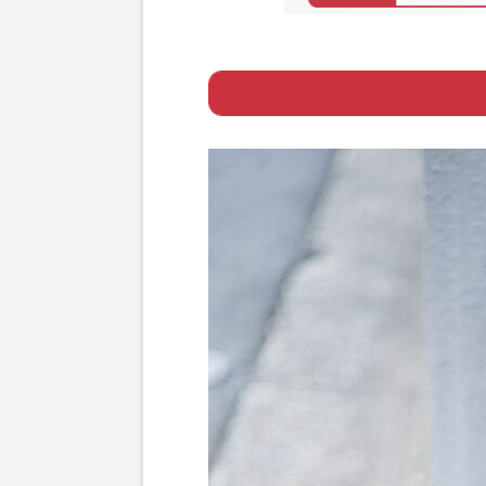
Page 1
ー 悔しい思い含
Page 2
ー 役者は死ぬま