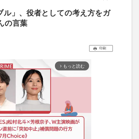
ブル」、役者としての考え方をガ
んの言葉
印刷
もっと読む
arrow_forward_ios