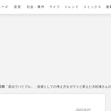
ニーズ
皇室
社会・事件
ライフ
トレンド
コミックス
連
雷麟「原点でバイブル」、役者としての考え方をガラリと変えた大杉漣さん
2022/4/22