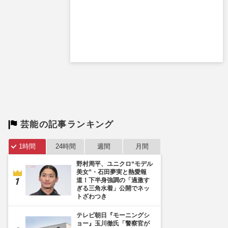
芸能の記事ランキング
1時間
24時間
週間
月間
野村周平、ユニクロ“モデル
美女”・石田夢実と熱愛報
道！下半身強調の「過激す
ぎる三角水着」公開でネッ
トざわつき
テレビ朝日『モーニングシ
ョー』玉川徹氏「警察官が