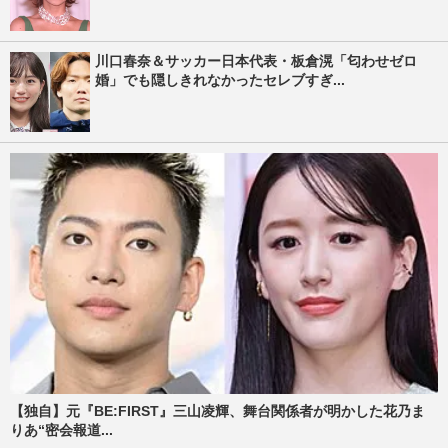
川口春奈＆サッカー日本代表・板倉滉「匂わせゼロ
婚」でも隠しきれなかったセレブすぎ...
【独自】元『BE:FIRST』三山凌輝、舞台関係者が明かした花乃ま
りあ“密会報道...