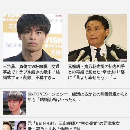
三笘薫、負傷でW杯離脱→交通
元横綱・貴乃花光司の初恋相手
事故でトラブル続きの最中「結
との再婚で見せた“幸せ太り”姿
婚式フォト削除」不穏すぎ...
に「昔より幸せそう」「...
SixTONES・ジェシー、綾瀬はるかとの熱愛報道から2
年も「結婚計画はいったん...
元『BE:FIRST』三山凌輝と“密会発覚”の元宝塚女
優・花乃まりあ「命懸けで育...