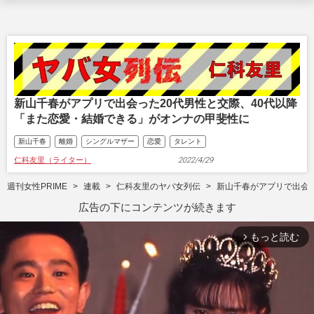
新山千春がアプリで出会った20代男性と交際、40代以降
「また恋愛・結婚できる」がオンナの甲斐性に
新山千春
離婚
シングルマザー
恋愛
タレント
仁科友里（ライター）
2022/4/29
週刊女性PRIME
連載
仁科友里のヤバ女列伝
新山千春がアプリで出会っ
広告の下にコンテンツが続きます
もっと読む
arrow_forward_ios