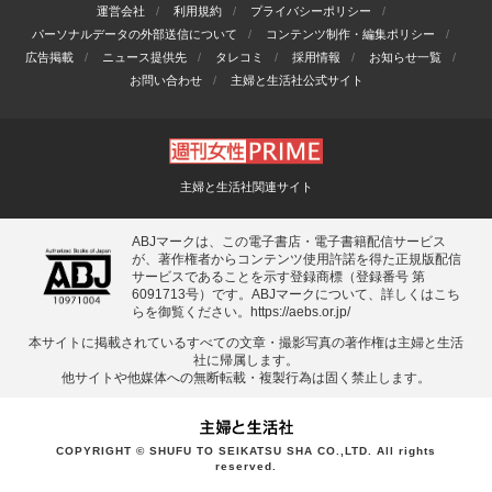
運営会社
利用規約
プライバシーポリシー
パーソナルデータの外部送信について
コンテンツ制作・編集ポリシー
広告掲載
ニュース提供先
タレコミ
採用情報
お知らせ一覧
お問い合わせ
主婦と生活社公式サイト
主婦と生活社関連サイト
ABJマークは、この電子書店・電子書籍配信サービス
が、著作権者からコンテンツ使用許諾を得た正規版配信
サービスであることを示す登録商標（登録番号 第
6091713号）です。ABJマークについて、詳しくはこち
らを御覧ください。
https://aebs.or.jp/
本サイトに掲載されているすべての⽂章・撮影写真の著作権は主婦と⽣活
社に帰属します。
他サイトや他媒体への無断転載・複製⾏為は固く禁⽌します。
COPYRIGHT © SHUFU TO SEIKATSU SHA CO.,LTD. All rights
reserved.