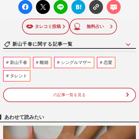
facebo
X ポス
LINE
はてな
コメン
ok い
ト
ブック
ト
いね
マーク
に追加
タレコミ投稿
無料占い
新山千春に関する記事一覧
新山千春、穴井夕子が長女の卒業式ショッ
新山千春
離婚
シングルマザー
恋愛
トをSNS公開も「エルメスの高級バッグが
主役」ママコーデのマナー…
タレント
週刊女性PRIME
2025/3/11
の記事一覧を見る
マッチングアプリで13歳年下の一般男性と
再婚した新山千春を「友達からイジられ
る」長女・もあとの“本当の…
週刊女性2024年11月12日・19日号
2024/11/1
あわせて読みたい
新山千春、14歳下の再婚相手との妊活告白