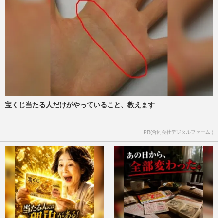
に賛否！「17歳の娘さんはどう思ってる
の」モヤモヤするユーザーが…
週刊女性PRIME
2024/6/22
新山千春「抜けた歯をネックレスに」『ぽ
かぽか』（フジ系）で語った長女・もあの
溺愛ぶりに視聴者ドン引き…
週刊女性PRIME
2024/5/9
宝くじ当たる人だけがやっていること、教えます
新山千春の長女・もあが公開した“派手メ
イク”なアーティスト写真に「女子プロレ
スラー？」「細木数子の娘…
PR(合同会社デジタルファーム )
週刊女性PRIME
2024/2/28