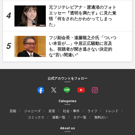
元フジテレビアナ・渡邊渚のフォト
エッセー『透明を満たす』に見た覚
悟「何をされたかわかってしまっ
た」
フジ副会長・遠藤龍之介氏「ついつ
い本音が…」中居正広騒動に言及
も、視聴者が聞き逃さない決定的
な“言い間違い”
公式アカウントをフォロー
Categories
芸能
ジャニーズ
皇室
社会・事件
ライフ
トレンド
コミックス
連載一覧
タグ一覧
無料占い
About us