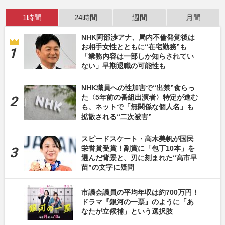
1時間
24時間
週間
月間
NHK阿部渉アナ、局内不倫発覚後は
お相手女性とともに“在宅勤務”も
「業務内容は一部しか知らされてい
ない」早期退職の可能性も
NHK職員への性加害で“出禁”食らっ
た〈5年前の番組出演者〉特定が進む
も、ネットで「無関係な個人名」も
拡散される“二次被害”
スピードスケート・高木美帆が国民
栄誉賞受賞！副賞に「包丁10本」を
選んだ背景と、刃に刻まれた“高市早
苗”の文字に疑問
市議会議員の平均年収は約700万円！
ドラマ『銀河の一票』のように「あ
なたが立候補」という選択肢