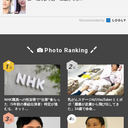
Recommended by
Photo Ranking
NHK職員への性加害で“出禁”食らっ
乳がんステージ4のYouTuberミミポ
た〈5年前の番組出演者〉特定が進
ポ「腫瘍が皮膚から飛び出してき
むも、ネット…
た」34歳で余命…