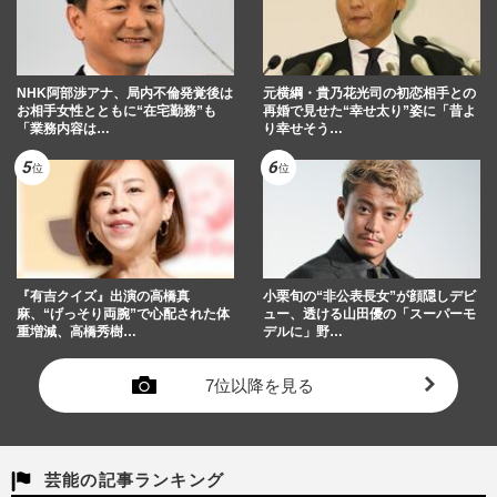
NHK阿部渉アナ、局内不倫発覚後は
元横綱・貴乃花光司の初恋相手との
お相手女性とともに“在宅勤務”も
再婚で見せた“幸せ太り”姿に「昔よ
「業務内容は…
り幸せそう…
『有吉クイズ』出演の高橋真
小栗旬の“非公表長女”が顔隠しデビ
麻、“げっそり両腕”で心配された体
ュー、透ける山田優の「スーパーモ
重増減、高橋秀樹…
デルに」野…
7位以降を見る
芸能の記事ランキング