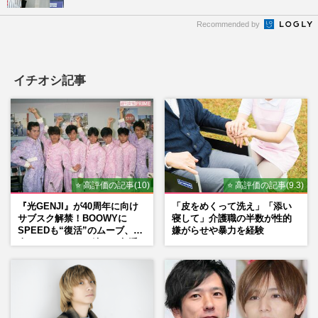
Recommended by
イチオシ記事
⭐ 高評価の記事(10)
⭐ 高評価の記事(9.3)
『光GENJI』が40周年に向け
「皮をめくって洗え」「添い
サブスク解禁！BOOWYに
寝して」介護職の半数が性的
SPEEDも“復活”のムーブ、本
嫌がらせや暴力を経験
人たちのコメント続々で急浮
上する“再結成”の道