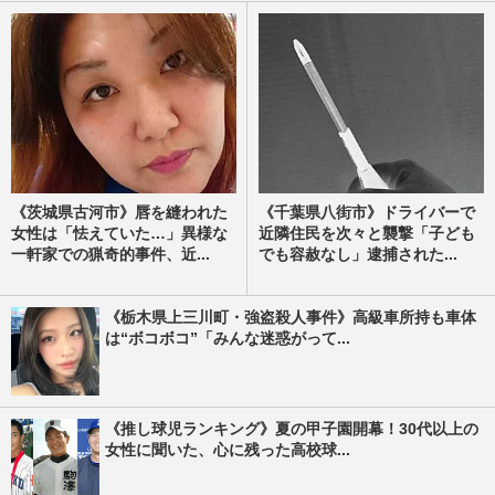
《茨城県古河市》唇を縫われた
《千葉県八街市》ドライバーで
女性は「怯えていた…」異様な
近隣住民を次々と襲撃「子ども
一軒家での猟奇的事件、近...
でも容赦なし」逮捕された...
《栃木県上三川町・強盗殺人事件》高級車所持も車体
は“ボコボコ”「みんな迷惑がって...
《推し球児ランキング》夏の甲子園開幕！30代以上の
女性に聞いた、心に残った高校球...