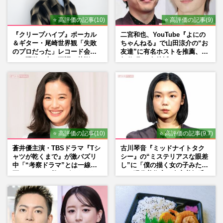
⭐ 高評価の記事(10)
⭐ 高評価の記事(9)
『クリープハイプ』ボーカル
二宮和也、YouTube『よにの
＆ギター・尾崎世界観「失敗
ちゃんねる』で山田涼介の“お
のプロだった」レコード会社
友達”に有名ホストを推薦、歌
との騒動、声の不調…苦悩の
舞伎町に“急接近”でファン
先で見つけた“今”
「関わらないで！」
⭐ 高評価の記事(10)
⭐ 高評価の記事(9.7)
蒼井優主演・TBSドラマ『Tシ
古川琴音『ミッドナイトタク
ャツが乾くまで』が激バズリ
シー』の“ミステリアスな眼差
中「“考察ドラマ”とは一線を
し”に「僕の描く女の子みた
画している」散りばめられた
い」現代美術家・奈良美智氏
伏線よりも大事な要素
もSNSで“公認”