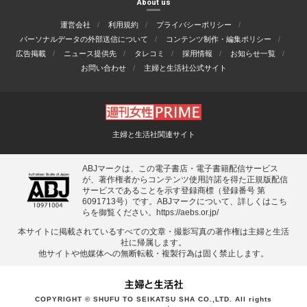
About us
運営会社
利用規約
プライバシーポリシー
パーソナルデータの外部送信について
コンテンツ制作・編集ポリシー
広告掲載
ニュース提供先
タレコミ
採用情報
お知らせ一覧
お問い合わせ
主婦と生活社公式サイト
主婦と生活社関連サイト
ABJマークは、この電子書店・電子書籍配信サービス
が、著作権者からコンテンツ使用許諾を得た正規版配信
サービスであることを示す登録商標（登録番号 第
6091713号）です。ABJマークについて、詳しくはこち
らを御覧ください。
https://aebs.or.jp/
本サイトに掲載されているすべての⽂章・撮影写真の著作権は主婦と⽣活
社に帰属します。
他サイトや他媒体への無断転載・複製⾏為は固く禁⽌します。
COPYRIGHT © SHUFU TO SEIKATSU SHA CO.,LTD. All rights