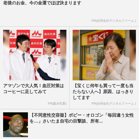
老後のお金、今の金運でほぼ決まります
PR(合同会社デジタルファーム )
アマゾンで大人気！血圧対策は
【宝くじ何年も買って一度も当
コーヒーに足してみて
たらない人へ】原因、はっきり
してます
PR(森永乳業)
PR(合同会社デジタルファーム )
【不同意性交容疑】ボビー・オロゴン「毎回違う女性
を…」さいたま自宅の目撃談、所有...