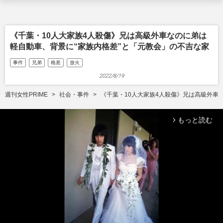
《千葉・10人大家族4人殺傷》兄は高級外車なのに弟は
軽自動車、背景に“家族内格差”と「元教会」の不吉な家
事件
兄弟
格差
放火
2022/8/19
週刊女性PRIME
社会・事件
《千葉・10人大家族4人殺傷》兄は高級外車
もっと読む
arrow_forward_ios