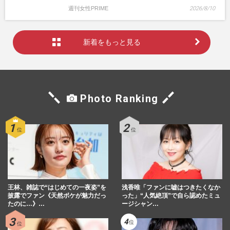
週刊女性PRIME
2026/8/10
新着をもっと見る
Photo Ranking
王林、雑誌で“はじめての一夜姿”を
浅香唯「ファンに嘘はつきたくなか
披露でファン《天然ボケが魅力だっ
った」“人気絶頂”で自ら認めたミュ
たのに…》…
ージシャン…