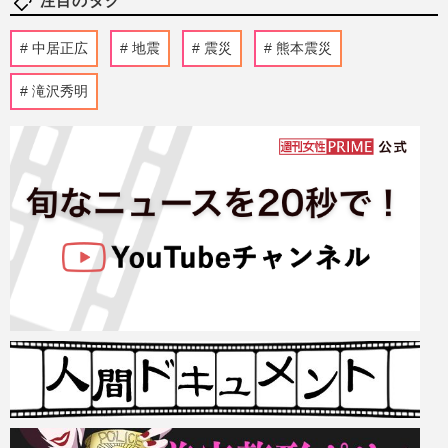
注目のタグ
中居正広
地震
震災
熊本震災
滝沢秀明