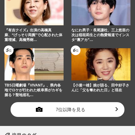
『有吉クイズ』出演の高橋真
なにわ男子・長尾謙杜、三上悠亜の
麻、“げっそり両腕”で心配された体
次は稲垣莉生との熱愛報道でインス
重増減、高橋秀樹…
タ“裏アカ”…
TBS日曜劇場『VIVANT』、県内各
【小達一雄】娘が語る、田中好子さ
地でロケが行われた岐阜県がカギを
んに「父を奪われた日」と現在
握る？聖地巡礼…
7位以降を見る