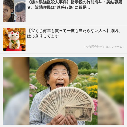
《栃木県強盗殺人事件》指示役の竹前海斗・美結容疑
者、近隣住民は“迷惑行為”に辟易...
【宝くじ何年も買って一度も当たらない人へ】原因、
はっきりしてます
PR(合同会社デジタルファーム )