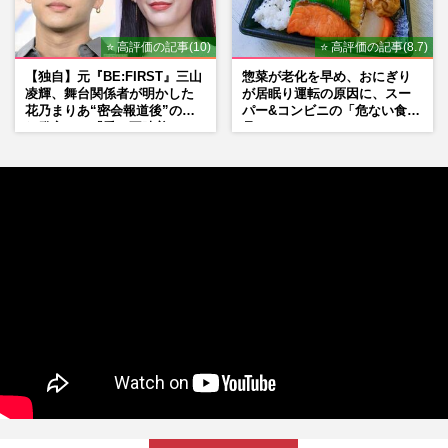
⭐ 高評価の記事(10)
⭐ 高評価の記事(8.7)
【独自】元『BE:FIRST』三山
惣菜が老化を早め、おにぎり
凌輝、舞台関係者が明かした
が居眠り運転の原因に、スー
花乃まりあ“密会報道後”の呆
パー&コンビニの「危ない食
れ発言と、『愛の不時着』の
品」
劇場が答えた共演舞台の行方