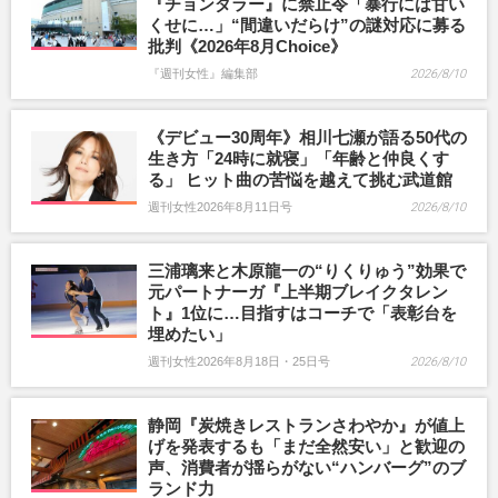
『チョンダラー』に禁止令「暴行には甘い
くせに…」“間違いだらけ”の謎対応に募る
批判《2026年8月Choice》
『週刊女性』編集部
2026/8/10
《デビュー30周年》相川七瀬が語る50代の
生き方「24時に就寝」「年齢と仲良くす
る」 ヒット曲の苦悩を越えて挑む武道館
週刊女性2026年8月11日号
2026/8/10
三浦璃来と木原龍一の“りくりゅう”効果で
元パートナーガ『上半期ブレイクタレン
ト』1位に…目指すはコーチで「表彰台を
埋めたい」
週刊女性2026年8月18日・25日号
2026/8/10
静岡『炭焼きレストランさわやか』が値上
げを発表するも「まだ全然安い」と歓迎の
声、消費者が揺らがない“ハンバーグ”のブ
ランド力