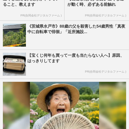
ること、教えます
が動く時、必ずある前触れ
PR(合同会社デジタルファーム )
PR(合同会社デジタルファーム )
《茨城県水戸市》88歳の父を殺害した54歳男性「真夜
中に自転車で徘徊」「近所施設...
【宝くじ何年も買って一度も当たらない人へ】原因、
はっきりしてます
PR(合同会社デジタルファーム )