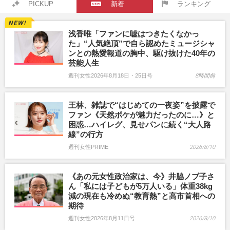
PICKUP
新着
ランキング
浅香唯「ファンに嘘はつきたくなかっ
た」“人気絶頂”で自ら認めたミュージシャ
ンとの熱愛報道の胸中、駆け抜けた40年の
芸能人生
週刊女性2026年8月18日・25日号
8時間前
王林、雑誌で“はじめての一夜姿”を披露で
ファン《天然ボケが魅力だったのに…》と
困惑…ハイレグ、見せパンに続く“大人路
線”の行方
週刊女性PRIME
2026/8/10
《あの元女性政治家は、今》井脇ノブ子さ
ん「私には子どもが5万人いる」体重38kg
減の現在も冷めぬ“教育熱”と高市首相への
期待
週刊女性2026年8月11日号
2026/8/10