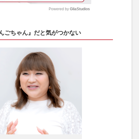
Powered by 
GliaStudios
M
んごちゃん』だと気がつかない
u
t
e