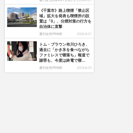
週刊女性2024年7月9日号
2024/6/25
《千葉市》路上喫煙「禁止区
域」拡大を発表も喫煙所の設
置は「0」、分煙対策の行方を
自治体に直撃
週刊女性PRIME
2026/5/27
トム・ブラウン布川ひろき、
過去に「かき氷を食べながら
ファミレスで寝落ち」報道で
謝罪も、今度は終電で寝…
週刊女性PRIME
2023/6/29