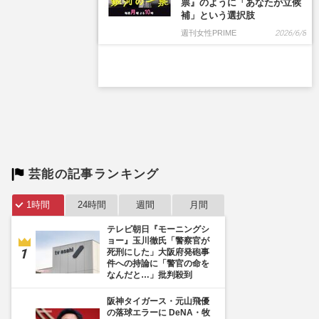
芸能の記事ランキング
1時間
24時間
週間
月間
テレビ朝日『モーニングシ
ョー』玉川徹氏「警察官が
死刑にした」大阪府発砲事
件への持論に「警官の命を
なんだと…」批判殺到
阪神タイガース・元山飛優
の落球エラーに DeNA・牧