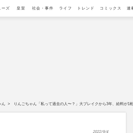
ニーズ
皇室
社会・事件
ライフ
トレンド
コミックス
連
ゃん
りんごちゃん「私って過去の人〜？」大ブレイクから3年、給料が1
2022/9/4