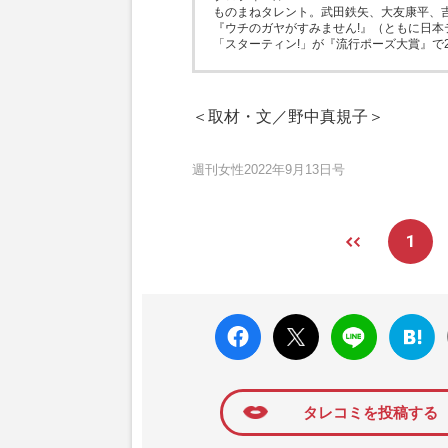
ものまねタレント。武田鉄矢、大友康平、
『ウチのガヤがすみません!』（ともに日本
「スターティン!」が『流行ポーズ大賞』で
＜取材・文／野中真規子＞
週刊女性2022年9月13日号
1
faceboo
X ポス
LINE
はてな
k いい
ト
ブック
ね
マーク
に追加
タレコミを投稿する