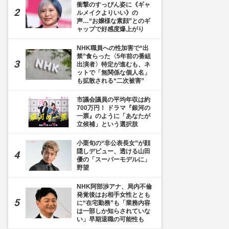
衝撃のすっぴん姿に《ギャ
ルメイクよりいい》の
声…“お嬢様な素顔”とのギ
ャップで好感度爆上がり
NHK職員への性加害で“出
禁”食らった〈5年前の番組
出演者〉特定が進むも、ネ
ットで「無関係な個人名」
も拡散される“二次被害”
市議会議員の平均年収は約
700万円！ ドラマ『銀河の
一票』のように「あなたが
立候補」という選択肢
小栗旬の“非公表長女”が顔
隠しデビュー、透ける山田
優の「スーパーモデルに」
野望
NHK阿部渉アナ、局内不倫
発覚後はお相手女性ととも
に“在宅勤務”も「業務内容
は一部しか知らされていな
い」早期退職の可能性も