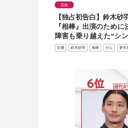
芸能
【独占初告白】鈴木砂
『相棒』出演のために
障害も乗り越えた“シン
女優
鈴木砂羽
相棒
がん
更年