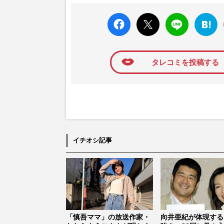
faceboo
X ポス
LINE
はてな
k いい
ト
ブック
ね
マーク
に追加
タレコミを投稿する
イチオシ記事
「慎吾ママ」の放送作家・
向井亜紀が体現する