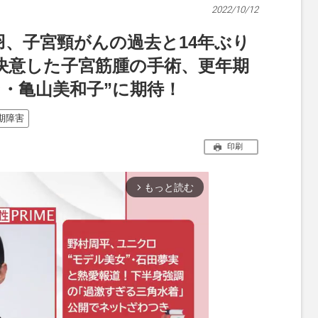
2022/10/12
羽、子宮頸がんの過去と14年ぶり
決意した子宮筋腫の手術、更年期
・亀山美和子”に期待！
期障害
印刷
もっと読む
arrow_forward_ios