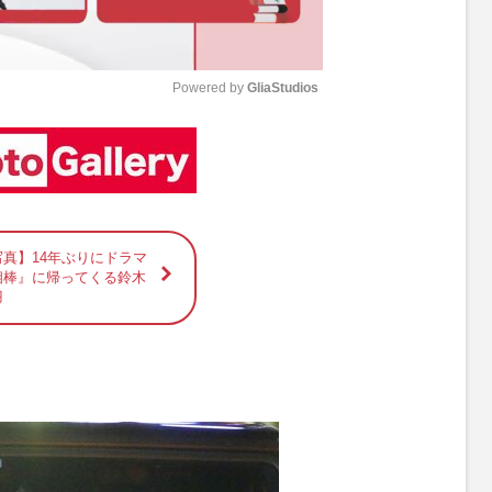
Powered by 
GliaStudios
M
u
t
e
写真】14年ぶりにドラマ
相棒』に帰ってくる鈴木
羽