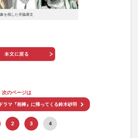
象を残した寺脇康文
次のページは
にドラマ『相棒』に帰ってくる鈴木砂羽
2
3
4