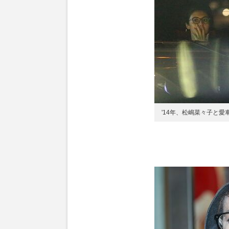
'14年、松嶋菜々子と