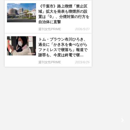
《千葉市》路上喫煙「禁止区
域」拡大を発表も喫煙所の設
置は「0」、分煙対策の行方を
自治体に直撃
週刊女性PRIME
2026/5/27
トム・ブラウン布川ひろき、
過去に「かき氷を食べながら
ファミレスで寝落ち」報道で
謝罪も、今度は終電で寝…
週刊女性PRIME
2023/6/29