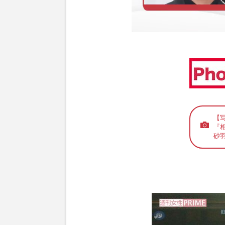
【
『
砂