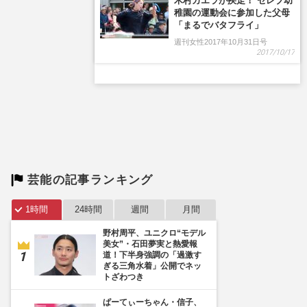
芸能の記事ランキング
1時間
24時間
週間
月間
野村周平、ユニクロ“モデル
美女”・石田夢実と熱愛報
道！下半身強調の「過激す
ぎる三角水着」公開でネッ
トざわつき
ぱーてぃーちゃん・信子、