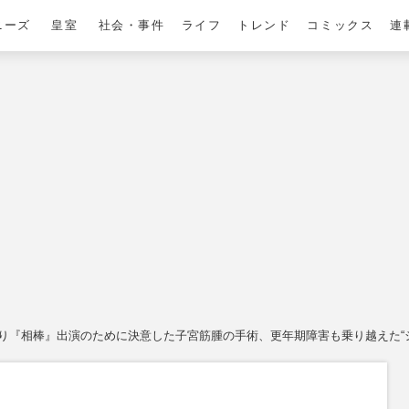
ニーズ
皇室
社会・事件
ライフ
トレンド
コミックス
連
り『相棒』出演のために決意した子宮筋腫の手術、更年期障害も乗り越えた“