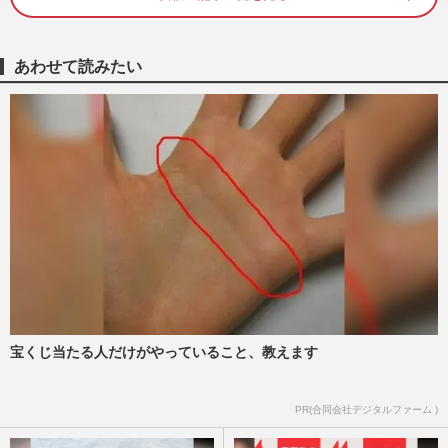
女優・鈴木砂羽が実践！ 厳しい冬を乗り
切るサウナ温活術で「冷え知らず＆美肌キ
あわせて読みたい
ープ」
週刊女性2022年2月8日号
2022/1/29
綾瀬はるかと高橋一生『天国と地獄』で話
題！ 名作ぞろい“入れ替わりドラマ”の歴
史
週刊女性2021年2月16日号
2021/2/7
真木よう子「お騒がせ女優」の歴史を振り
返るとまだまだ挽回の余地あり
週刊女性2017年11月28日号
2017/11/15
宝くじ当たる人だけがやっていること、教えます
鈴木砂羽の主演舞台を降板したあの美魔
PR(合同会社デジタルファーム )
女・牧野美千子が「真相」暴露か
佐々木博之
2017/10/15