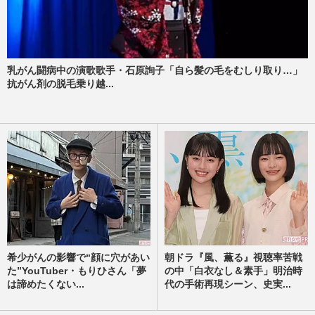
乳がん闘病中の演歌歌手・石原詢子「自ら髪の毛をむしり取り…」
抗がん剤の脱毛乗り越...
希少がんの影響で“顔に穴があい
朝ドラ『風、薫る』視聴率苦戦
た”YouTuber・もりひさん「夢
の中「白衣なし＆素手」明治時
は諦めたくない...
代の手術再現シーン、史実...