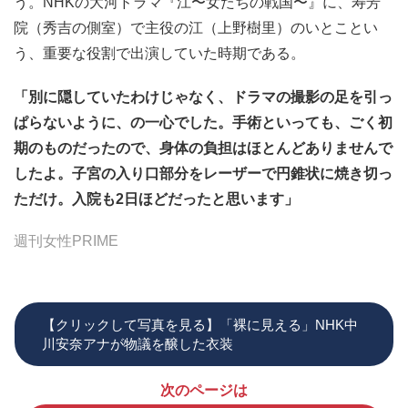
う。NHKの大河ドラマ『江〜女たちの戦国〜』に、寿芳
院（秀吉の側室）で主役の江（上野樹里）のいとことい
う、重要な役割で出演していた時期である。
「別に隠していたわけじゃなく、ドラマの撮影の足を引っ
ぱらないように、の一心でした。手術といっても、ごく初
期のものだったので、身体の負担はほとんどありませんで
したよ。子宮の入り口部分をレーザーで円錐状に焼き切っ
ただけ。入院も2日ほどだったと思います」
週刊女性PRIME
【クリックして写真を見る】「裸に見える」NHK中
川安奈アナが物議を醸した衣装
次のページは