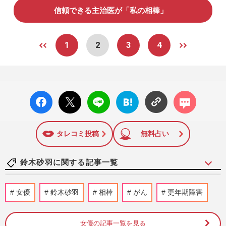
信頼できる主治医が「私の相棒」
1
2
3
4
facebo
X ポス
LINE
はてな
コメン
ok い
ト
ブック
ト
いね
マーク
に追加
タレコミ投稿
無料占い
鈴木砂羽に関する記事一覧
TOKIO松岡昌宏は救急搬送も！橋本環
女優
鈴木砂羽
相棒
がん
更年期障害
奈・北川景子らの「サウナ」大好き芸能人
の入り方に、専門家はことごと…
週刊女性2023年8月22日・8月29日号
2023/8/16
女優の記事一覧を見る