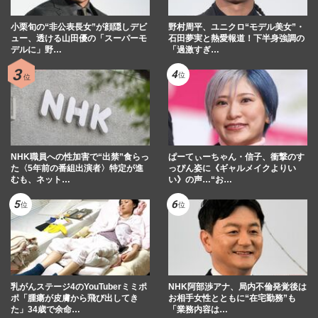
小栗旬の“非公表長女”が顔隠しデビ
野村周平、ユニクロ“モデル美女”・
ュー、透ける山田優の「スーパーモ
石田夢実と熱愛報道！下半身強調の
デルに」野…
「過激すぎ…
NHK職員への性加害で“出禁”食らっ
ぱーてぃーちゃん・信子、衝撃のす
た〈5年前の番組出演者〉特定が進
っぴん姿に《ギャルメイクよりい
むも、ネット…
い》の声…“お…
乳がんステージ4のYouTuberミミポ
NHK阿部渉アナ、局内不倫発覚後は
ポ「腫瘍が皮膚から飛び出してき
お相手女性とともに“在宅勤務”も
た」34歳で余命…
「業務内容は…