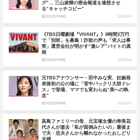
グ”… 三山凌輝の密会報道を連想させ
る“キャッチコピー”
週刊女性PRIME
2026/8/6
《TBS日曜劇場『VIVANT』》8時間3万円
で「別班」を募集！詐欺の声も「求人は事
実」運営会社が明かす“激レア”バイトの真
相
週刊女性PRIME
2026/8/6
元TBSアナウンサー・田中みな実、妊娠発
表後初の公の場に「背中パックリ大胆ドレ
ス」で登場、ママでも変わらぬ“美への執
念”
週刊女性PRIME
2026/8/6
高島ファミリーの母、元宝塚女優の寿美花
代さんが逝去「私が面倒みたいの」最後ま
で夫・忠夫さんから離れなかったおしどり
夫婦