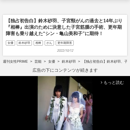
【独占初告白】鈴木砂羽、子宮頸がんの過去と14年ぶり
『相棒』出演のために決意した子宮筋腫の手術、更年期
障害も乗り越えた“シン・亀山美和子”に期待！
女優
鈴木砂羽
相棒
がん
更年期障害
2022/10/12
週刊女性PRIME
芸能
女優
鈴木砂羽
【独占初告白】鈴木砂羽、子宮
広告の下にコンテンツが続きます
もっと読む
arrow_forward_ios