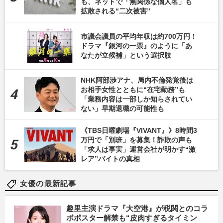
も、ネットで「無関係な個人名」も
拡散される“二次被害”
市議会議員の平均年収は約700万円！
ドラマ『銀河の一票』のように「あ
なたが立候補」という選択肢
NHK阿部渉アナ、局内不倫発覚後は
お相手女性とともに“在宅勤務”も
「業務内容は一部しか知らされてい
ない」早期退職の可能性も
《TBS日曜劇場『VIVANT』》8時間3
万円で「別班」を募集！詐欺の声も
「求人は事実」運営会社が明かす“激
レア”バイトの真相
女優の最新記事
趣里主演ドラマ『大空港』が税関とのコラ
ボポスター解禁も“皮肉すぎるタイミン