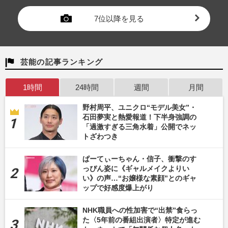
7位以降を見る
芸能の記事ランキング
1時間
24時間
週間
月間
野村周平、ユニクロ“モデル美女”・
石田夢実と熱愛報道！下半身強調の
「過激すぎる三角水着」公開でネッ
トざわつき
ぱーてぃーちゃん・信子、衝撃のす
っぴん姿に《ギャルメイクよりい
い》の声…“お嬢様な素顔”とのギャ
ップで好感度爆上がり
NHK職員への性加害で“出禁”食らっ
た〈5年前の番組出演者〉特定が進む