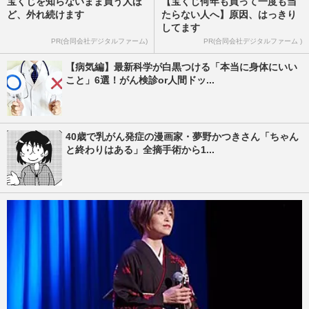
宝くじを知らないまま買う人ほ
【宝くじ何年も買って一度も当
ど、外れ続けます
たらない人へ】原因、はっきり
してます
PR(合同会社デジタルファーム)
PR(合同会社デジタルファーム )
【病気編】最新科学が白黒つける「本当に身体にいい
こと」6選！がん検診or人間ドッ...
40歳で乳がん発症の漫画家・夢野かつきさん「ちゃん
と終わりはある」全摘手術から1...