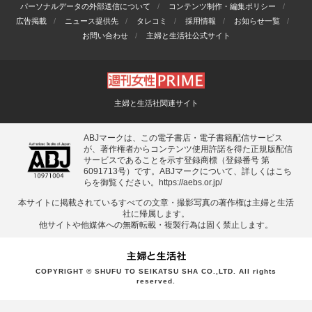
パーソナルデータの外部送信について
コンテンツ制作・編集ポリシー
広告掲載
ニュース提供先
タレコミ
採用情報
お知らせ一覧
お問い合わせ
主婦と生活社公式サイト
主婦と生活社関連サイト
ABJマークは、この電子書店・電子書籍配信サービス
が、著作権者からコンテンツ使用許諾を得た正規版配信
サービスであることを示す登録商標（登録番号 第
6091713号）です。ABJマークについて、詳しくはこち
らを御覧ください。
https://aebs.or.jp/
本サイトに掲載されているすべての⽂章・撮影写真の著作権は主婦と⽣活
社に帰属します。
他サイトや他媒体への無断転載・複製⾏為は固く禁⽌します。
COPYRIGHT © SHUFU TO SEIKATSU SHA CO.,LTD. All rights
reserved.