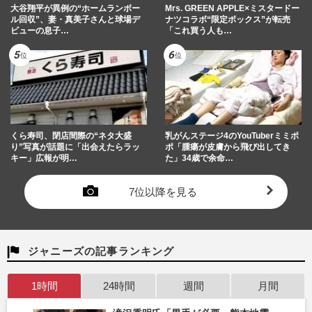
大谷翔平が異例の“ホームランボー
Mrs. GREEN APPLE×ミスタードー
ル回収”、妻・真美子さんと球場デ
ナツコラボ“限定ボックス”が転売
ビューの息子…
「これ買う人も…
くら寿司、閉店間際の“ネタ大盛
乳がんステージ4のYouTuberミミポ
り”写真が話題に「出会えたらラッ
ポ「腫瘍が皮膚から飛び出してき
キー」広報が明…
た」34歳で余命…
7位以降を見る
ジャニーズの記事ランキング
1時間
24時間
週間
月間