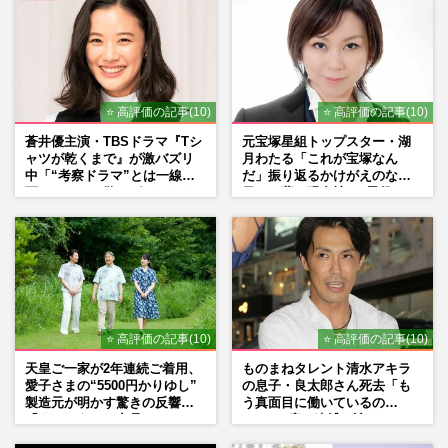
⭐ 高評価の記事(10)
⭐ 高評価の記事(10)
蒼井優主演・TBSドラマ『Tシ
元宝塚星組トップスター・湖
ャツが乾くまで』が激バズリ
月わたる「これが宝塚なん
中「“考察ドラマ”とは一線を
だ」振り返るかけがえのない
画している」散りばめられた
日々、夢の現在地と“男役”へ
伏線よりも大事な要素
の思い
⭐ 高評価の記事(10)
⭐ 高評価の記事(10)
天皇ご一家が2年連続ご着用、
ものまねタレント清水アキラ
愛子さまの“5500円かりゆし”
の息子・良太郎さん死去「も
製造元が明かす驚きの反響
う真面目に働いているの
「まさかうちの商品とは…」
で」、2度の逮捕も諦めなかっ
た芸能界“波乱に満ちた37年”