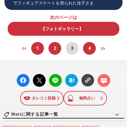
でフィギュアスケートを滑られた佳子さま
次のページは
【フォトギャラリー】
1
2
3
4
facebo
X ポス
LINE
はてな
コメン
ok い
ト
ブック
ト
いね
マーク
に追加
タレコミ投稿
無料占い
Mattに関する記事一覧