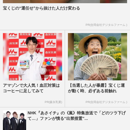
宝くじの“運任せ”から抜けた人だけ変わる
「鼻がっつり整形してます」Mattがまさか
の赤裸々宣言も「それ言っていいの？」
「認めたら個性がなくなる」…
PR(合同会社デジタルファーム )
週刊女性PRIME
2023/6/7
アマゾンで大人気！血圧対策は
【当選した人が暴露】宝くじ運
コーヒーに足してみて
が動く時、必ずある前触れ
PR(森永乳業)
PR(合同会社デジタルファーム )
NHK『あさイチ』の《嵐》特集放送で「どのツラ下げ
て…」ファンが憤る“出禁措置”...