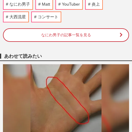
Matt、肩にヒアルロン酸注入を報告で「ま
なにわ男子
Matt
YouTuber
炎上
るで彫刻みたい」ファンも脱帽した“美”を
追求する姿勢
大西流星
コンサート
週刊女性PRIME
2026/6/18
なにわ男子の記事一覧を見る
Matt、母との“親子ショット”が話題「むし
ろ父親似」独特ビジュアルへの指摘も「お
人形みたい」
週刊女性PRIME
2024/5/15
あわせて読みたい
美肌のカリスマ『シートマスク』愛用芸能
人たちが実践する最強活用法、皮膚科専門
医が解説する「効果半減NG…
週刊女性2024年4月23日号
2024/4/16
大谷翔平や“推しアイドル”をアメリカ風卒
業アルバムにAI加工する『AIイヤーブッ
ク』がSNSで話題も、勝手…
週刊女性PRIME
2023/10/10