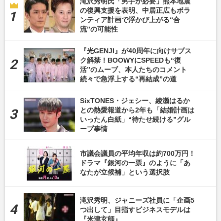
滝沢秀明氏「男手が必要」熊本地震
の復興支援を表明、中居正広もボラ
ンティア計画で浮かび上がる“合
流”の可能性
『光GENJI』が40周年に向けサブス
ク解禁！BOOWYにSPEEDも“復
活”のムーブ、本人たちのコメント
続々で急浮上する“再結成”の道
SixTONES・ジェシー、綾瀬はるか
との熱愛報道から2年も「結婚計画は
いったん白紙」“待たせ続ける”グル
ープ事情
市議会議員の平均年収は約700万円！
ドラマ『銀河の一票』のように「あ
なたが立候補」という選択肢
滝沢秀明、ジャニーズ社員に「企画5
つ出して」目指すビジネスモデルは
『米津玄師』