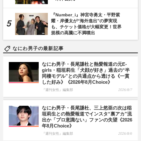
『Number_i』神宮寺勇太・平野紫
耀・岸優太が“海外進出”の夢実現
も、チケット価格が大幅変更！世界
規模の高騰に不満噴出
なにわ男子の最新記事
なにわ男子・長尾謙杜と熱愛報道の元E-
girls・稲垣莉生「犬顔が好き」過去の“半
同棲モデル”との共通点から透ける《一貫
した好み》《2026年8月Choice》
『週刊女性』編集部
2026/8/7
なにわ男子・長尾謙杜、三上悠亜の次は稲
垣莉生との熱愛報道でインスタ“裏アカ”流
出か「プロ意識ない」ファンの失望《2026
年8月Choice》
『週刊女性』編集部
2026/8/6