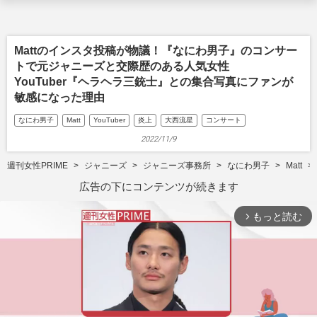
Mattのインスタ投稿が物議！『なにわ男子』のコンサー
トで元ジャニーズと交際歴のある人気女性
YouTuber『ヘラヘラ三銃士』との集合写真にファンが
敏感になった理由
なにわ男子
Matt
YouTuber
炎上
大西流星
コンサート
2022/11/9
週刊女性PRIME
ジャニーズ
ジャニーズ事務所
なにわ男子
Matt
広告の下にコンテンツが続きます
もっと読む
arrow_forward_ios