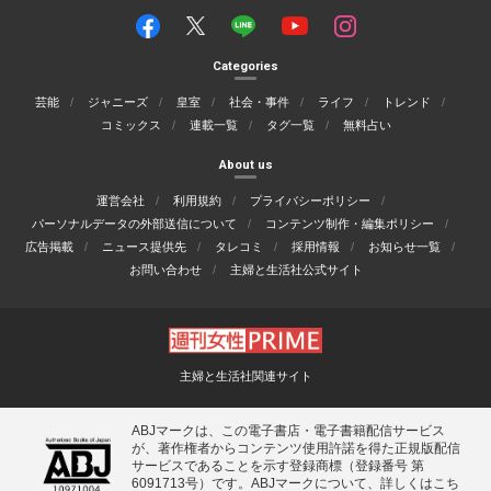
Categories
芸能
ジャニーズ
皇室
社会・事件
ライフ
トレンド
コミックス
連載一覧
タグ一覧
無料占い
About us
運営会社
利用規約
プライバシーポリシー
パーソナルデータの外部送信について
コンテンツ制作・編集ポリシー
広告掲載
ニュース提供先
タレコミ
採用情報
お知らせ一覧
お問い合わせ
主婦と生活社公式サイト
主婦と生活社関連サイト
ABJマークは、この電子書店・電子書籍配信サービス
が、著作権者からコンテンツ使用許諾を得た正規版配信
サービスであることを示す登録商標（登録番号 第
6091713号）です。ABJマークについて、詳しくはこち