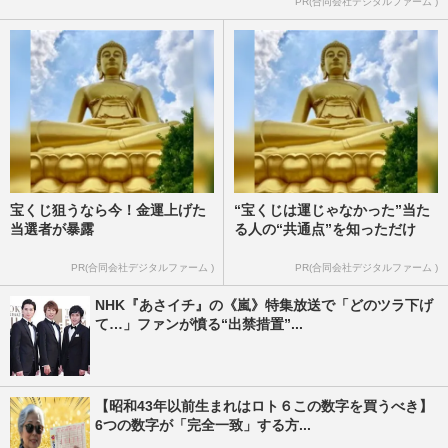
PR(合同会社デジタルファーム )
宝くじ狙うなら今！金運上げた
“宝くじは運じゃなかった”当た
当選者が暴露
る人の“共通点”を知っただけ
PR(合同会社デジタルファーム )
PR(合同会社デジタルファーム )
NHK『あさイチ』の《嵐》特集放送で「どのツラ下げ
て…」ファンが憤る“出禁措置”...
【昭和43年以前生まれはロト６この数字を買うべき】
6つの数字が「完全一致」する方...