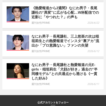
《熱愛報道から2週間》なにわ男子・長尾
謙杜の“異変”に広がる心配…W杯配信での
近影に「やつれた？」の声も
週刊女性PRIME
2026/6/22
なにわ男子・長尾謙杜、三上悠亜の次は稲
垣莉生との熱愛報道でインスタ“裏アカ”流
出か「プロ意識ない」ファンの失望
週刊女性PRIME
2026/6/12
なにわ男子・長尾謙杜と熱愛報道の元E-
girls・稲垣莉生「犬顔が好き」過去の“半
同棲モデル”との共通点から透ける《一貫
した好み》
週刊女性PRIME
2026/6/11
公式アカウントをフォロー