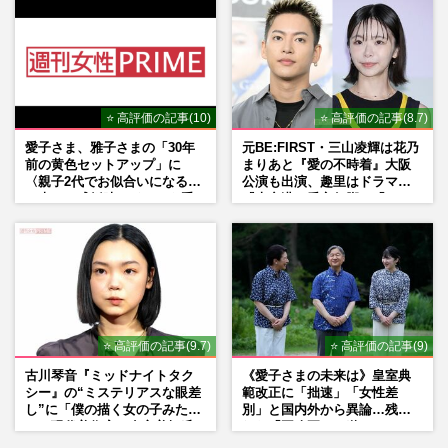
⭐ 高評価の記事(10)
⭐ 高評価の記事(8.7)
愛子さま、雅子さまの「30年
元BE:FIRST・三山凌輝は花乃
前の黄色セットアップ」に
まりあと『愛の不時着』大阪
〈親子2代でお似合いになる〉
公演も出演、趣里はドラマ
の声、ご成婚時のドレスも手
『大空港』番宣行脚に「メン
がけた森英恵さんとの絆
タル強すぎ」の実情
⭐ 高評価の記事(9.7)
⭐ 高評価の記事(9)
古川琴音『ミッドナイトタク
《愛子さまの未来は》皇室典
シー』の“ミステリアスな眼差
範改正に「拙速」「女性差
し”に「僕の描く女の子みた
別」と国内外から異論…残さ
い」現代美術家・奈良美智氏
れた「再改正」の道
もSNSで“公認”