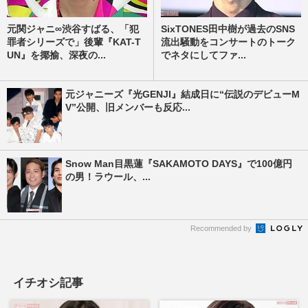
元関ジャニ∞渋谷すばる、「犯
SixTONES田中樹が過去のSNS
罪者シリーズで」後輩『KAT-T
流出騒動をコンサートのトーク
UN』を揶揄、深夜の...
でネタにしてファ...
元ジャニーズ『光GENJI』結成日に“伝説のデビューM
V”公開、旧メンバーも反応...
Snow Man目黒蓮『SAKAMOTO DAYS』で100億円
の男！ラウール、...
Recommended by
イチオシ記事