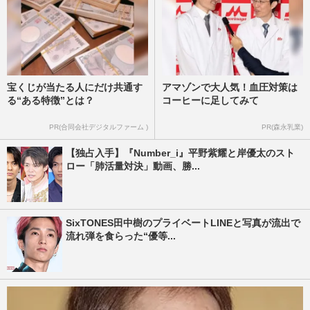
宝くじが当たる人にだけ共通す
アマゾンで大人気！血圧対策は
る“ある特徴”とは？
コーヒーに足してみて
PR(合同会社デジタルファーム )
PR(森永乳業)
【独占入手】『Number_i』平野紫耀と岸優太のスト
ロー「肺活量対決」動画、勝...
SixTONES田中樹のプライベートLINEと写真が流出で
流れ弾を食らった“優等...