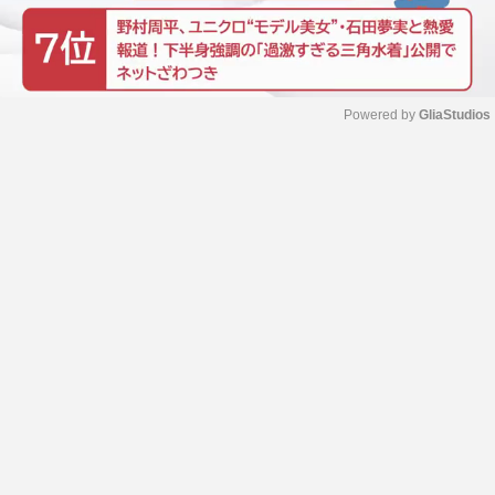
Powered by 
GliaStudios
M
u
t
e