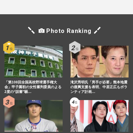
Photo Ranking
「第108回全国高校野球選手権大
滝沢秀明氏「男手が必要」熊本地震
会」甲子園初の女性審判委員のよる
の復興支援を表明、中居正広もボラ
2度の“誤審”騒…
ンティア計画…