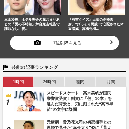
三山凌輝、ホテル密会の花乃まりあ
『有吉クイズ』出演の高橋真
との『愛の不時着』舞台完走報告で
麻、“げっそり両腕”で心配された体
謝罪なし、妻…
重増減、高橋秀樹…
7位以降を見る
芸能の記事ランキング
1時間
24時間
週間
月間
スピードスケート・高木美帆が国民
栄誉賞受賞！副賞に「包丁10本」を
選んだ背景と、刃に刻まれた“高市早
苗”の文字に疑問
元横綱・貴乃花光司の初恋相手との
再婚で見せた“幸せ太り”姿に「昔よ