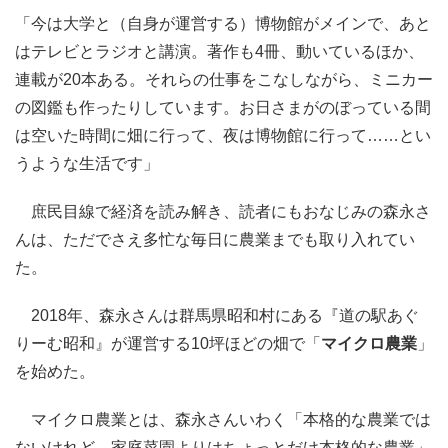
「今は大学と（自身が運営する）博物館がメインで、あと
はテレビとラジオと講演。著作も4冊、動いているほか、
連載が20本ある。それらの仕事をこなしながら、ミニカー
の図鑑も作ったりしています。お日さまがのぼっている間
は空いた時間に畑に行って、夜は博物館に行って……とい
うような生活です」
庶民目線で経済を読み解き、読者にもおなじみの森永さ
んは、ただでさえ多忙な毎日に農業までも取り入れてい
た。
2018年、森永さんは群馬県昭和村にある『道の駅あぐ
りーむ昭和』が運営する10坪ほどの畑で「
マイクロ農業
」
を始めた。
マイクロ農業とは、森永さんいわく「本格的な農業では
ないけれど、家庭菜園よりはちょっとだけ本格的な農業」