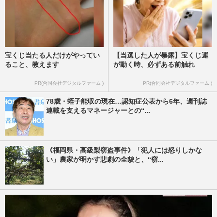
宝くじ当たる人だけがやってい
【当選した人が暴露】宝くじ運
ること、教えます
が動く時、必ずある前触れ
PR(合同会社デジタルファーム )
PR(合同会社デジタルファーム )
78歳・蛭子能収の現在…認知症公表から6年、週刊誌
連載を支えるマネージャーとの“...
《福岡県・高級梨窃盗事件》「犯人には怒りしかな
い」農家が明かす悲劇の全貌と、“窃...