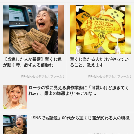
【当選した人が暴露】宝くじ運
宝くじ当たる人だけがやってい
が動く時、必ずある前触れ
ること、教えます
PR(合同会社デジタルファーム )
PR(合同会社デジタルファーム )
ローラの裸に見える農作業姿に「可愛いけど服きてく
れw」、露出の嫌悪より“モデルな...
「SNSでも話題」60代から宝くじ運が変わる人の特徴