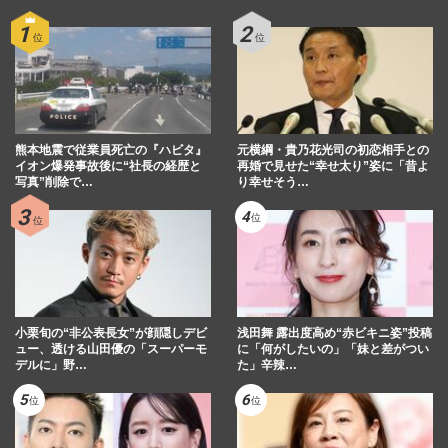
熊本地震で従業員死亡の『ハビタ』
元横綱・貴乃花光司の初恋相手との
イオン爆発事故後に“社長の経歴と
再婚で見せた“幸せ太り”姿に「昔よ
写真”削除で…
り幸せそう…
小栗旬の“非公表長女”が顔隠しデビ
浅田舞 露出度高め“赤ビキニ姿”投稿
ュー、透ける山田優の「スーパーモ
に「何がしたいの」「妹と差がつい
デルに」野…
た」辛辣…