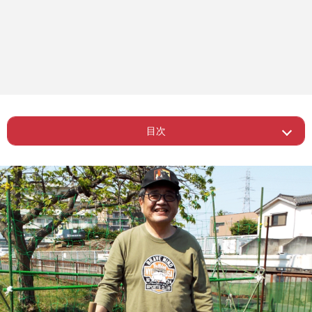
目次
ー お金のプロが「トカイナカ」で兼業
Page 1
農家、はじめました
ー 農作業の健康効果
Page 2
ー トカイナカで年金13万円の暮らし
Page 3
ー コロナでのめり込んだマイクロ農業