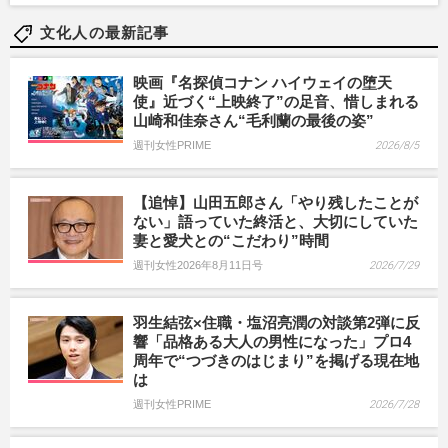
文化人の最新記事
映画『名探偵コナン ハイウェイの堕天
使』近づく“上映終了”の足音、惜しまれる
山崎和佳奈さん“毛利蘭の最後の姿”
週刊女性PRIME
2026/8/5
【追悼】山田五郎さん「やり残したことが
ない」語っていた終活と、大切にしていた
妻と愛犬との“こだわり”時間
週刊女性2026年8月11日号
2026/7/29
羽生結弦×住職・塩沼亮潤の対談第2弾に反
響「品格ある大人の男性になった」プロ4
周年で“つづきのはじまり”を掲げる現在地
は
週刊女性PRIME
2026/7/28