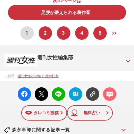
次のページは
足腰が鍛えられる農作業
1
2
3
4
5
週刊女性編集部
1957年3月6日に日本で最初に創刊された女性週刊誌。芸能ゴ
出典元：
週刊女性2022年11月29日号
シップや事件、皇室の話題、感動ドキュメント、美容・健
康・グルメ・占いに関する情報を発信している。2017年12月
facebo
X ポス
LINE
はてな
コメン
12日号で「眞子さま嫁ぎ先の“義母”が抱える400万円超の“借金
ok い
ト
ブック
ト
トラブル”」報道をスクープ。この一報から約2か月後、宮内庁
いね
マーク
は結婚延期を発表。同記事は2018年の「編集者が選ぶ雑誌ジ
に追加
ャーナリズム賞」大賞を受賞した。毎週火曜日発売。
タレコミ投稿
無料占い
森永卓郎に関する記事一覧