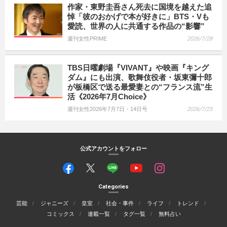
作家・東野圭吾さん死去に国境を越えた追
悼「彼のおかげで本が好きに」BTS・Vも
愛読、世界の人に共通する作品の“影響”
週刊女性PRIME
2026/7/28
TBS日曜劇場『VIVANT』や映画『キング
ダム』にも出演、歌舞伎役者・坂東彌十郎
が板橋区で送る最愛妻との“フランス流”生
活《2026年7月Choice》
週刊女性2026年7月7日・14日号
2026/7/25
公式アカウントをフォロー
Categories
芸能
ジャニーズ
皇室
社会・事件
ライフ
トレンド
コミックス
連載一覧
タグ一覧
無料占い