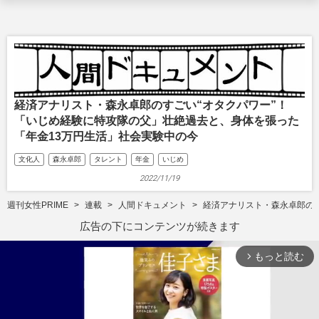
経済アナリスト・森永卓郎のすごい“オタクパワー”！
「いじめ経験に特攻隊の父」壮絶過去と、身体を張った
「年金13万円生活」社会実験中の今
文化人
森永卓郎
タレント
年金
いじめ
2022/11/19
週刊女性PRIME
連載
人間ドキュメント
経済アナリスト・森永卓郎のす
広告の下にコンテンツが続きます
もっと読む
arrow_forward_ios