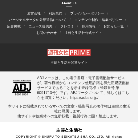
About us
運営会社
利用規約
プライバシーポリシー
パーソナルデータの外部送信について
コンテンツ制作・編集ポリシー
広告掲載
ニュース提供先
タレコミ
採用情報
お知らせ一覧
お問い合わせ
主婦と生活社公式サイト
主婦と生活社関連サイト
ABJマークは、この電子書店・電子書籍配信サービス
が、著作権者からコンテンツ使用許諾を得た正規版配信
サービスであることを示す登録商標（登録番号 第
6091713号）です。ABJマークについて、詳しくはこち
らを御覧ください。
https://aebs.or.jp/
本サイトに掲載されているすべての⽂章・撮影写真の著作権は主婦と⽣活
社に帰属します。
他サイトや他媒体への無断転載・複製⾏為は固く禁⽌します。
COPYRIGHT © SHUFU TO SEIKATSU SHA CO.,LTD. All rights