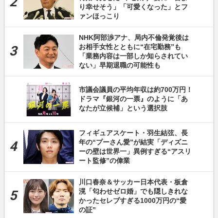
り幸せそう」「可愛くなった」とフ
ァンほっこり
NHK阿部渉アナ、局内不倫発覚後は
お相手女性とともに“在宅勤務”も
「業務内容は一部しか知らされてい
ない」早期退職の可能性も
市議会議員の平均年収は約700万円！
ドラマ『銀河の一票』のように「あ
なたが立候補」という選択肢
フィギュアスケート・羽生結弦、長
年の“プーさん愛”が結実「ディズニ
ーの壁は世界一」異例すぎる“アスリ
ート監修”の偉業
川口春奈＆サッカー日本代表・板倉
滉「匂わせゼロ婚」でも隠しきれな
かったセレブすぎる1000万円の“愛
の証”