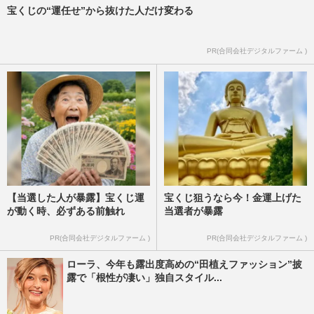
週刊女性PRIME
2025/4/9
宝くじの“運任せ”から抜けた人だけ変わる
《訃報》森永卓郎さん“原発不明がん”67歳
PR(合同会社デジタルファーム )
で死去「友達はいない。最期に礼を言うの
は妻だけ」語った生々し…
週刊女性PRIME
2025/1/29
【当選した人が暴露】宝くじ運
宝くじ狙うなら今！金運上げた
が動く時、必ずある前触れ
当選者が暴露
PR(合同会社デジタルファーム )
PR(合同会社デジタルファーム )
ローラ、今年も露出度高めの“田植えファッション”披
露で「根性が凄い」独自スタイル...