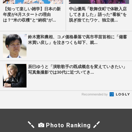
【知って楽しい雑学】日本の新
中山優馬「歌舞伎町で体験入店
年度が4月スタートの理由
してきました」語った“看板”を
は？“米の収穫”と“納税”が...
脱ぎ捨てたワケ、独立後...
鈴木憲和農相、コメ価格暴落で高市早苗首相に「備蓄
米買い戻し」を泣きつくも却下、就...
辰巳ゆうと「演歌歌手の既成概念を変えていきたい」
写真集撮影では30代に近づいてき...
Recommended by
Photo Ranking