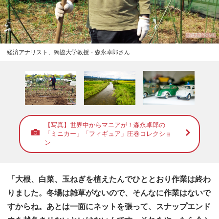
Page 4
ー マイクロ農業で晴耕雨読の町おこし
ー 自己主張を叩き込まれた海外生活
Page 5
ー 元・特攻隊の父が教えた戦争の現実
経済アナリスト、獨協大学教授・森永卓郎さん
ー 森永さんの訴えや主張がSNSで批判
Page 6
も
ー 多忙を極める中、経済アナリストに
Page 7
ー 長男の康平さんも経済アナリストに
【写真】世界中からマニアが！森永卓郎の
「ミニカー」「フィギュア」圧巻コレクショ
ン
ー オタク・パワーがすべての源泉
Page 8
ー 世界中のマニアが感激するコレクシ
ョン
「大根、白菜、玉ねぎを植えたんでひととおり作業は終わ
りました。冬場は雑草がないので、そんなに作業はないで
すからね。あとは一面にネットを張って、スナップエンド