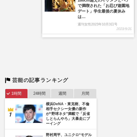
芸能の記事ランキング
1時間
24時間
週間
月間
横浜DeNA・東克樹、不倫
相手セクシー女優の新作
が“野球ネタ”満載で「反省
しとらんやろ」大暴走にブ
ーイング
野村周平、ユニクロ“モデル