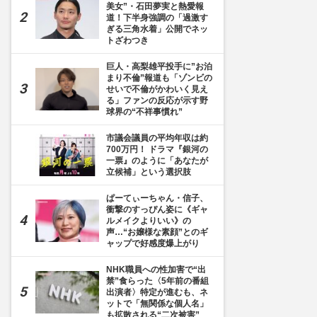
美女”・石田夢実と熱愛報
道！下半身強調の「過激す
ぎる三角水着」公開でネッ
トざわつき
巨人・高梨雄平投手に”お泊
まり不倫”報道も「ゾンビの
せいで不倫がかわいく見え
る」ファンの反応が示す野
球界の“不祥事慣れ”
市議会議員の平均年収は約
700万円！ ドラマ『銀河の
一票』のように「あなたが
立候補」という選択肢
ぱーてぃーちゃん・信子、
衝撃のすっぴん姿に《ギャ
ルメイクよりいい》の
声…“お嬢様な素顔”とのギ
ャップで好感度爆上がり
NHK職員への性加害で“出
禁”食らった〈5年前の番組
出演者〉特定が進むも、ネ
ットで「無関係な個人名」
も拡散される“二次被害”