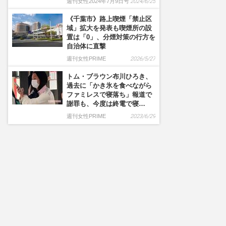
週刊女性2024年7月9日号
2024/6/25
《千葉市》路上喫煙「禁止区
域」拡大を発表も喫煙所の設
置は「0」、分煙対策の行方を
自治体に直撃
週刊女性PRIME
2026/5/27
トム・ブラウン布川ひろき、
過去に「かき氷を食べながら
ファミレスで寝落ち」報道で
謝罪も、今度は終電で寝…
週刊女性PRIME
2023/6/29