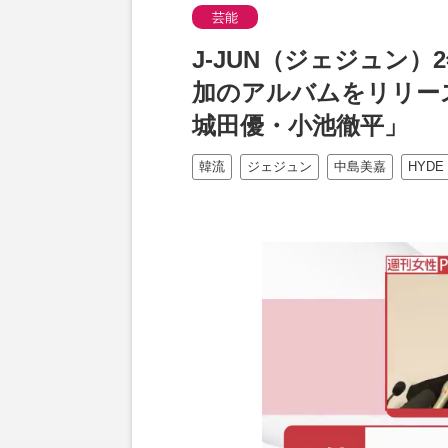
芸能
J-JUN（ジェジュン
加のアルバムをリリー
城田優・小池徹平」
韓流
ジェジュン
中島美嘉
HYDE