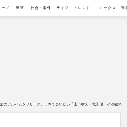
ニーズ
皇室
社会・事件
ライフ
トレンド
コミックス
連
ー参加のアルバムをリリース、日本で会いたい「山下智久・城田優・小池徹平」