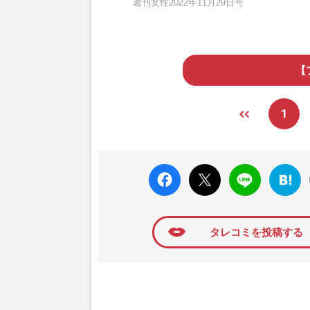
週刊女性2022年11月29日号
【
1
faceboo
X ポス
LINE
はてな
k いい
ト
ブック
ね
マーク
に追加
タレコミを投稿する