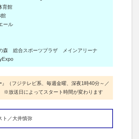
体育館
B館
ホエール
蔵野の森 総合スポーツプラザ メインアリーナ
yExpo
ー
』（フジテレビ系、毎週金曜、深夜1時40分～／
中 ※放送日によってスタート時間が変わります
スト／大井慎弥