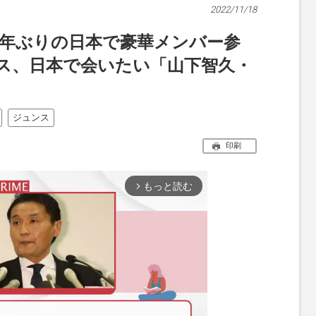
2022/11/18
）2年ぶりの日本で豪華メンバー参
ス、日本で会いたい「山下智久・
ジュンス
印刷
もっと読む
arrow_forward_ios