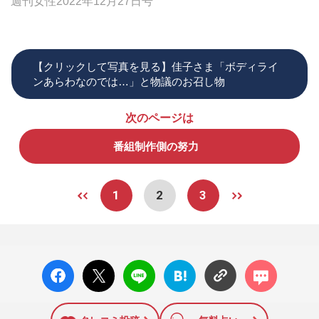
週刊女性2022年12月27日号
【クリックして写真を見る】佳子さま「ボディライ
ンあらわなのでは…」と物議のお召し物
次のページは
番組制作側の努力
1
2
3
facebo
X ポス
LINE
はてな
コメン
ok い
ト
ブック
ト
いね
マーク
に追加