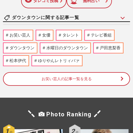
タレコミ投稿
無料占い
ダウンタウンに関する記事一覧
オリエンタルラジオ中田敦彦、番組での
お笑い芸人
女優
タレント
テレビ番組
「写真使用NG」ダウンタウンへの根深い
拒絶と度重なる批判《2025年2…
ダウンタウン
水曜日のダウンタウン
戸田恵梨香
『週刊女性』編集部
2026/7/8
松本伊代
ゆりやんレトリィバァ
ダウンタウン・浜田雅功がNetflixドラマ
『俺のこと、なんか言ってた？』で16年ぶ
りにドラマ出演、ピリつく…
お笑い芸人の記事一覧を見る
週刊女性2026年6月9日・16日号
2026/5/25
スピードワゴン小沢一敬の復帰で心変わり
か、元SMAP中居正広が引退・廃業を決め
Photo Ranking
た『のんびりなかい』を“残…
週刊女性2026年4月28日・5月5日号
2026/4/16