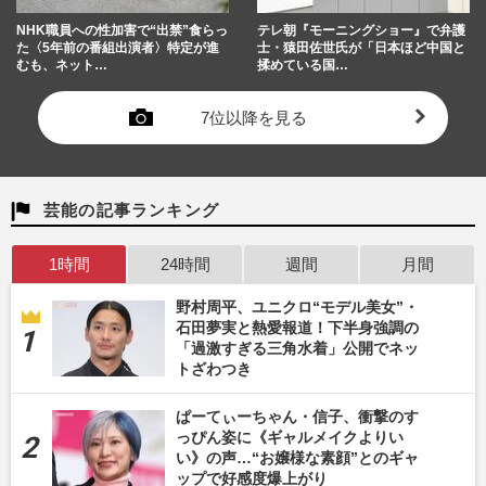
NHK職員への性加害で“出禁”食らっ
テレ朝『モーニングショー』で弁護
た〈5年前の番組出演者〉特定が進
士・猿田佐世氏が「日本ほど中国と
むも、ネット…
揉めている国…
7位以降を見る
芸能の記事ランキング
1時間
24時間
週間
月間
野村周平、ユニクロ“モデル美女”・
石田夢実と熱愛報道！下半身強調の
「過激すぎる三角水着」公開でネッ
トざわつき
ぱーてぃーちゃん・信子、衝撃のす
っぴん姿に《ギャルメイクよりい
い》の声…“お嬢様な素顔”とのギャ
ップで好感度爆上がり