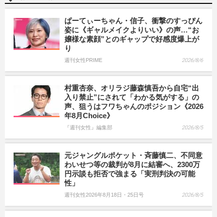
ぱーてぃーちゃん・信子、衝撃のすっぴん
姿に《ギャルメイクよりいい》の声…“お
嬢様な素顔”とのギャップで好感度爆上が
り
週刊女性PRIME
2026/8/6
村重杏奈、オリラジ藤森慎吾から自宅“出
入り禁止”にされて「わかる気がする」の
声、狙うはフワちゃんのポジション《2026
年8月Choice》
『週刊女性』編集部
2026/8/5
元ジャングルポケット・斉藤慎二、不同意
わいせつ等の裁判が8月に結審へ、2300万
円示談も拒否で強まる「実刑判決の可能
性」
週刊女性2026年8月18日・25日号
2026/8/5