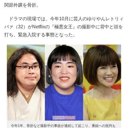
関節外踝を骨折。
ドラマの現場では、今年10月に芸人のゆりやんレトリィ
バァ（32）がNetflixの『極悪女王』の撮影中に背中と頭を
打ち、緊急入院する事態となった。
今年1年、骨折など撮影中の事故が連続して起こり、番組への批判も