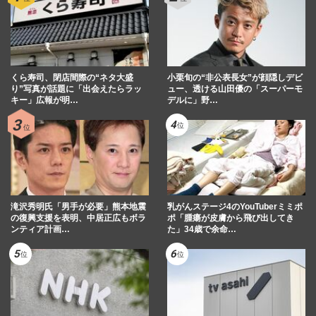
【独自】次長課長・河本準一が元「大阪パ
フォーマンスドール」重元直美と極秘離婚
していた！ 過去には浮気…
週刊女性2026年4月28日・5月5日号
2026/4/13
くら寿司、閉店間際の“ネタ大盛
小栗旬の“非公表長女”が顔隠しデビ
り”写真が話題に「出会えたらラッ
ュー、透ける山田優の「スーパーモ
スピードワゴン小沢一敬が〈松本人志騒
キー」広報が明…
デルに」野…
動〉からコント大会で2年ぶりに活動再
開、悶々生活をフォローし続け…
週刊女性2026年4月21日号
2026/4/6
滝沢秀明氏「男手が必要」熊本地震
乳がんステージ4のYouTuberミミポ
の復興支援を表明、中居正広もボラ
ポ「腫瘍が皮膚から飛び出してき
ンティア計画…
た」34歳で余命…