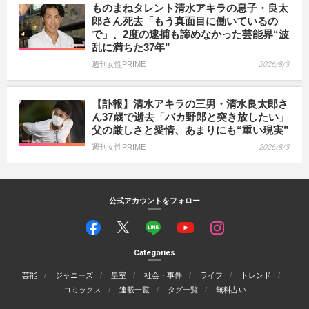
ものまねタレント清水アキラの息子・良太
郎さん死去「もう真面目に働いているの
で」、2度の逮捕も諦めなかった芸能界“波
乱に満ちた37年”
週刊女性PRIME
2026/8/3
【訃報】清水アキラの三男・清水良太郎さ
ん37歳で逝去「バカ野郎と突き放したい」
父の厳しさと愛情、あまりにも“重い現実”
週刊女性PRIME
2026/8/3
公式アカウントをフォロー
Categories
芸能
ジャニーズ
皇室
社会・事件
ライフ
トレンド
コミックス
連載一覧
タグ一覧
無料占い