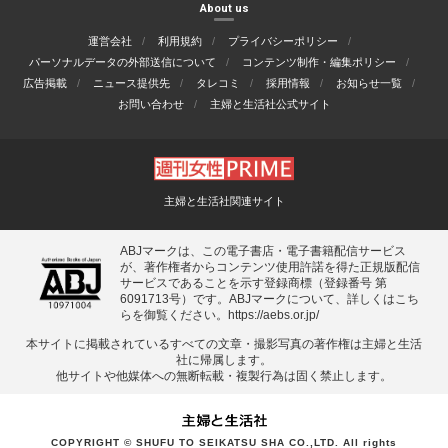
About us
運営会社
利用規約
プライバシーポリシー
パーソナルデータの外部送信について
コンテンツ制作・編集ポリシー
広告掲載
ニュース提供先
タレコミ
採用情報
お知らせ一覧
お問い合わせ
主婦と生活社公式サイト
主婦と生活社関連サイト
ABJマークは、この電子書店・電子書籍配信サービス
が、著作権者からコンテンツ使用許諾を得た正規版配信
サービスであることを示す登録商標（登録番号 第
6091713号）です。ABJマークについて、詳しくはこち
らを御覧ください。
https://aebs.or.jp/
本サイトに掲載されているすべての⽂章・撮影写真の著作権は主婦と⽣活
社に帰属します。
他サイトや他媒体への無断転載・複製⾏為は固く禁⽌します。
COPYRIGHT © SHUFU TO SEIKATSU SHA CO.,LTD. All rights