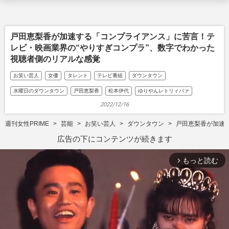
戸田恵梨香が加速する「コンプライアンス」に苦言！テ
レビ・映画業界の“やりすぎコンプラ”、数字でわかった
視聴者側のリアルな感覚
お笑い芸人
女優
タレント
テレビ番組
ダウンタウン
水曜日のダウンタウン
戸田恵梨香
松本伊代
ゆりやんレトリィバァ
2022/12/16
週刊女性PRIME
芸能
お笑い芸人
ダウンタウン
戸田恵梨香が加速
広告の下にコンテンツが続きます
もっと読む
arrow_forward_ios