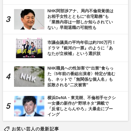
NHK阿部渉アナ、局内不倫発覚後は
お相手女性とともに“在宅勤務”も
「業務内容は一部しか知らされてい
ない」早期退職の可能性も
市議会議員の平均年収は約700万円！
ドラマ『銀河の一票』のように「あ
なたが立候補」という選択肢
NHK職員への性加害で“出禁”食らっ
た〈5年前の番組出演者〉特定が進む
も、ネットで「無関係な個人名」も
拡散される“二次被害”
横浜DeNA・東克樹、不倫相手セクシ
ー女優の新作が“野球ネタ”満載で
「反省しとらんやろ」大暴走にブー
イング
お笑い芸人の最新記事