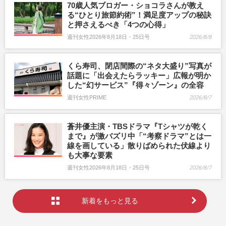
70歳人気ブロガー・ショコラさんが教え
る“ひとり旅節約術”！満足度アップの秘訣
と押さえるべき「4つの心得」
週刊女性2026年8月18日・25日号
2026/8/8
くら寿司、閉店間際の“ネタ大盛り”写真が
話題に「出会えたらラッキー」広報が明か
した“幻サービス”『得々ゾーン』の全容
週刊女性PRIME
2026/8/7
蒼井優主演・TBSドラマ『Tシャツが乾く
まで』が激バズリ中「“考察ドラマ”とは一
線を画している」散りばめられた伏線より
も大事な要素
週刊女性2026年8月18日・25日号
2026/8/7
新着をもっと見る