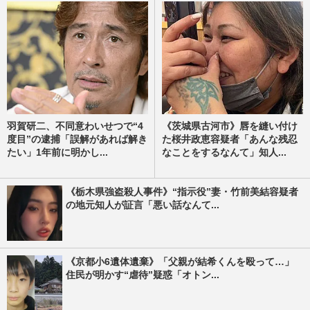
羽賀研二、不同意わいせつで“4
《茨城県古河市》唇を縫い付け
度目”の逮捕「誤解があれば解き
た桜井政恵容疑者「あんな残忍
たい」1年前に明かし...
なことをするなんて」知人...
《栃木県強盗殺人事件》“指示役”妻・竹前美結容疑者
の地元知人が証言「悪い話なんて...
《京都小6遺体遺棄》「父親が結希くんを殴って…」
住民が明かす“虐待”疑惑「オトン...