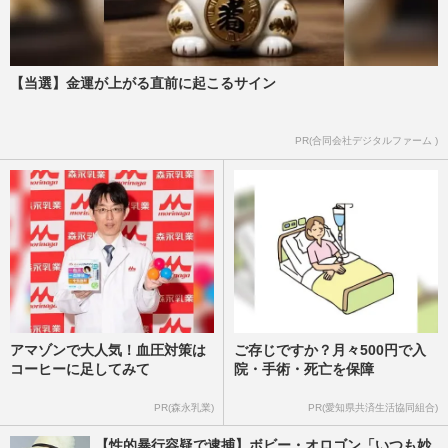
【当選】金運が上がる直前に起こるサイン
PR(合同会社デジタルファーム )
アマゾンで大人気！血圧対策は
ご存じですか？月々500円で入
コーヒーに足してみて
院・手術・死亡を保障
PR(森永乳業)
PR(愛知県共済生活協同組合)
【性的暴行容疑で逮捕】ボビー・オロゴン「いつも妙