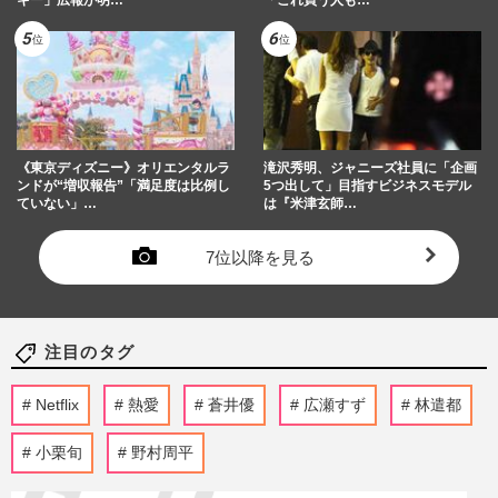
《東京ディズニー》オリエンタルラ
滝沢秀明、ジャニーズ社員に「企画
ンドが“増収報告”「満足度は比例し
5つ出して」目指すビジネスモデル
ていない」…
は『米津玄師…
7位以降を見る
注目のタグ
Netflix
熱愛
蒼井優
広瀬すず
林遣都
小栗旬
野村周平