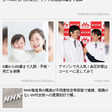
PR(愛知県共済生活協同組合)
0歳から85歳まで入院・手術・
アマゾンで大人気！血圧対策は
死亡を保障
コーヒーに足してみて
PR(愛知県共済生活協同組合)
PR(森永乳業)
NHK報道局の職員が不同意性交等容疑で逮捕、面識の
ない20代女性への悪質犯行で噴...