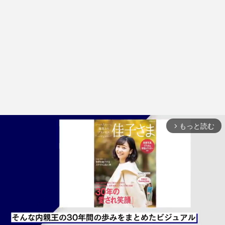
もっと読む
arrow_forward_ios