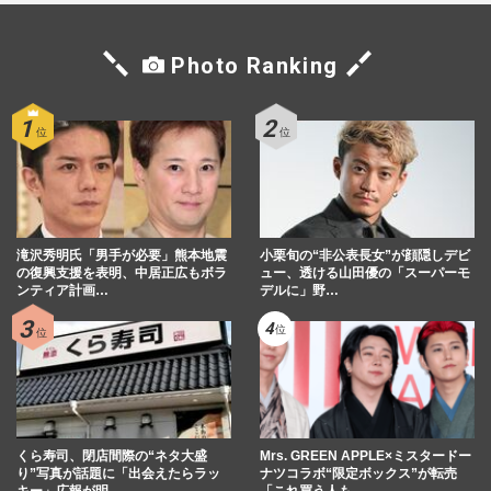
Photo Ranking
滝沢秀明氏「男手が必要」熊本地震
小栗旬の“非公表長女”が顔隠しデビ
の復興支援を表明、中居正広もボラ
ュー、透ける山田優の「スーパーモ
ンティア計画…
デルに」野…
くら寿司、閉店間際の“ネタ大盛
Mrs. GREEN APPLE×ミスタードー
り”写真が話題に「出会えたらラッ
ナツコラボ“限定ボックス”が転売
キー」広報が明…
「これ買う人も…