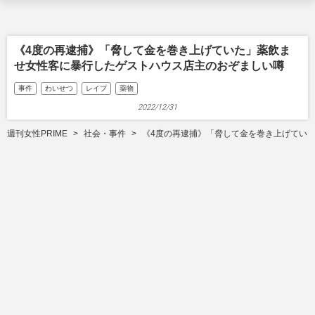
《4度の再逮捕》「脅して金を巻き上げていた」薬飲ま
せ女性客に暴行したゲストハウス店主のおぞましい噂
事件
わいせつ
レイプ
薬物
2022/12/31
週刊女性PRIME
社会・事件
《4度の再逮捕》「脅して金を巻き上げてい