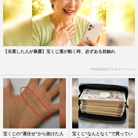
【当選した人が暴露】宝くじ運が動く時、必ずある前触れ
PR(合同会社デジタルファーム )
宝くじの“運任せ”から抜けた人
宝くじ“なんとなく”で買ってい