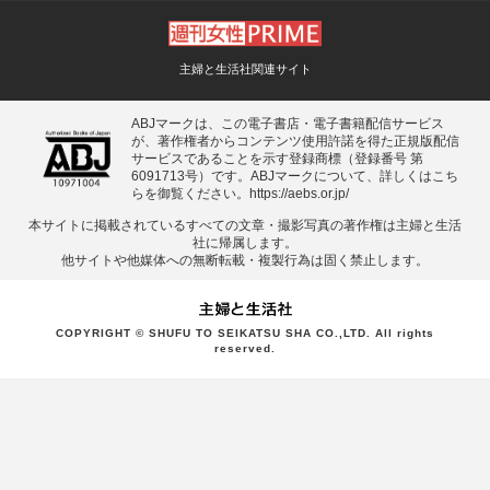
主婦と生活社関連サイト
ABJマークは、この電子書店・電子書籍配信サービス
が、著作権者からコンテンツ使用許諾を得た正規版配信
サービスであることを示す登録商標（登録番号 第
6091713号）です。ABJマークについて、詳しくはこち
らを御覧ください。
https://aebs.or.jp/
本サイトに掲載されているすべての⽂章・撮影写真の著作権は主婦と⽣活
社に帰属します。
他サイトや他媒体への無断転載・複製⾏為は固く禁⽌します。
COPYRIGHT © SHUFU TO SEIKATSU SHA CO.,LTD. All rights
reserved.