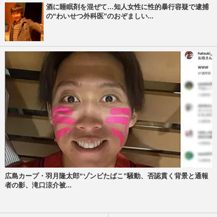
酒に睡眠剤を混ぜて…知人女性に性的暴行容疑で逮捕
の“わいせつ外科医”のおぞましい...
広島カープ・羽月隆太郎“ゾンビたばこ”騒動、否認貫く背景と通報
者の影、滝口涼介被...