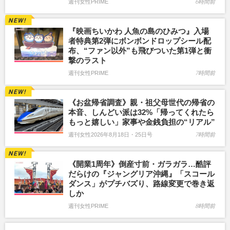
週刊女性PRIME
6時間前
『映画ちいかわ 人魚の島のひみつ』入場
者特典第2弾にボンボンドロップシール配
布、“ファン以外”も飛びついた第1弾と衝
撃のラスト
週刊女性PRIME
7時間前
《お盆帰省調査》親・祖父母世代の帰省の
本音、しんどい派は32%「帰ってくれたら
もっと嬉しい」家事や金銭負担の“リアル”
週刊女性2026年8月18日・25日号
7時間前
《開業1周年》倒産寸前・ガラガラ…酷評
だらけの『ジャングリア沖縄』「スコール
ダンス」がプチバズり、路線変更で巻き返
しか
週刊女性PRIME
8時間前