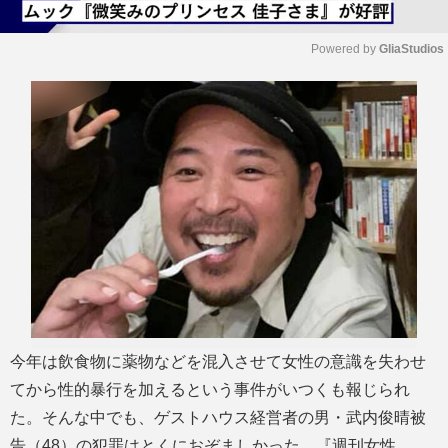
Powered by 
GliaStudios
M
u
t
e
今年は飲食物に薬物などを混入させて女性の意識を失わせ
てから性的暴行を加えるという事件がいつくも報じられ
た。そんな中でも、ゲストハウス経営者の男・武内俊晴被
告（48）の犯罪はとくにおぞましかった。『週刊女性