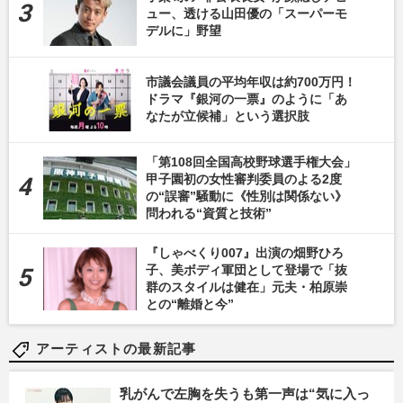
ュー、透ける山田優の「スーパーモ
デルに」野望
市議会議員の平均年収は約700万円！
ドラマ『銀河の一票』のように「あ
なたが立候補」という選択肢
「第108回全国高校野球選手権大会」
甲子園初の女性審判委員のよる2度
の“誤審”騒動に《性別は関係ない》
問われる“資質と技術”
『しゃべくり007』出演の畑野ひろ
子、美ボディ軍団として登場で「抜
群のスタイルは健在」元夫・柏原崇
との“離婚と今”
アーティストの最新記事
乳がんで左胸を失うも第一声は“気に入っ