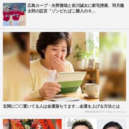
広島カープ・矢野雅哉と前川誠太に家宅捜索、羽月隆
太郎の証言「ゾンビたばこ購入の６...
玄関に〇〇置いてる人は金運落ちてます…金運を上げる方法とは
PR(合同会社デジタルファーム )