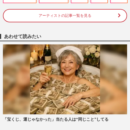
TOP5》ロス続出の福山雅治＆吹石一恵を
僅差で超えた1位は、おしどり夫…
週刊女性2026年7月7日・14日号
2026/7/6
アーティストの記事一覧を見る
綿矢りさ、安室奈美恵やPUFFYなどが登
場する平成の空気を感じられる最新作「周
あわせて読みたい
囲からは浮いていました（笑…
週刊女性2025年11月25日号
2025/11/24
MAXのMINA、妊娠“不仲”騒動を告白「6
年間、音信不通」SNSが気になるのは“新
メンバー”AKIの存在
週刊女性PRIME
2025/9/23
安室奈美恵デビュー33周年＆引退から7年
も耐えぬ感謝の声、京都、韓国、ハワイ…
目撃多数も穏やかに送る第…
週刊女性PRIME
2025/9/16
「宝くじ、運じゃなかった」当たる人は“同じこと”してる