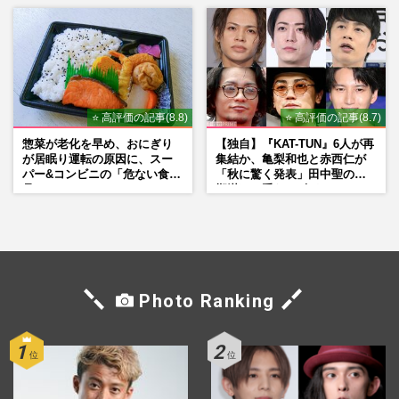
劇場が答えた共演舞台の行方
⭐ 高評価の記事(8.8)
⭐ 高評価の記事(8.7)
惣菜が老化を早め、おにぎり
【独自】『KAT-TUN』6人が再
が居眠り運転の原因に、スー
集結か、亀梨和也と赤西仁が
パー&コンビニの「危ない食
「秋に驚く発表」田中聖の刑
品」
期満了と重なる“匂わせ”では
ない理由
Photo Ranking