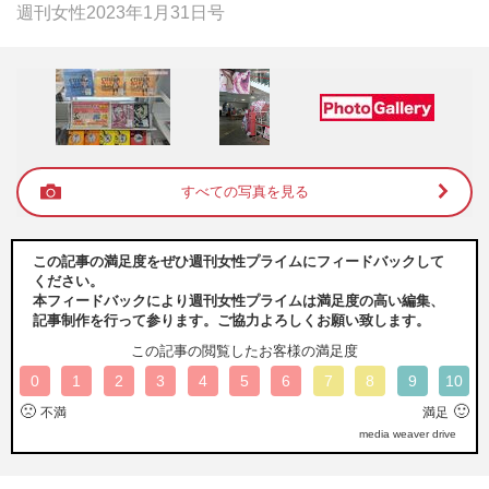
週刊女性2023年1月31日号
すべての写真を見る
この記事の満足度をぜひ週刊女性プライムにフィードバックして
ください。
本フィードバックにより週刊女性プライムは満足度の高い編集、
記事制作を行って参ります。ご協力よろしくお願い致します。
この記事の閲覧したお客様の満足度
0
1
2
3
4
5
6
7
8
9
10
🙁
🙂
不満
満足
media weaver drive