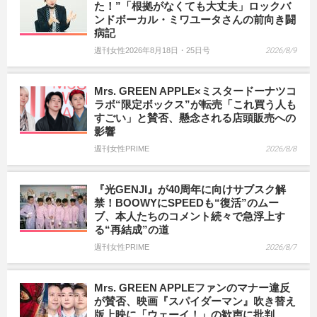
た！”「根拠がなくても大丈夫」ロックバ
ンドボーカル・ミワユータさんの前向き闘
病記
週刊女性2026年8月18日・25日号
2026/8/9
Mrs. GREEN APPLE×ミスタードーナツコ
ラボ“限定ボックス”が転売「これ買う人も
すごい」と賛否、懸念される店頭販売への
影響
週刊女性PRIME
2026/8/8
『光GENJI』が40周年に向けサブスク解
禁！BOOWYにSPEEDも“復活”のムー
ブ、本人たちのコメント続々で急浮上す
る“再結成”の道
週刊女性PRIME
2026/8/7
Mrs. GREEN APPLEファンのマナー違反
が賛否、映画『スパイダーマン』吹き替え
版上映に「ウェーイ！」の歓声に批判