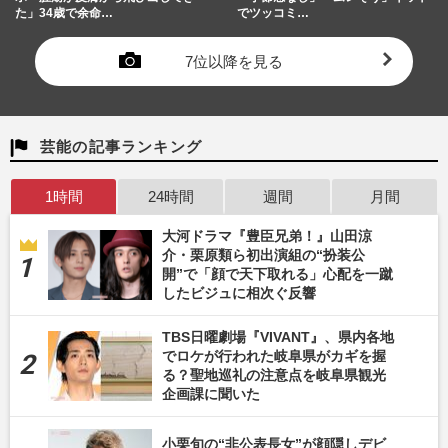
た」34歳で余命…
でツッコミ…
7位以降を見る
芸能の記事ランキング
1時間
24時間
週間
月間
大河ドラマ『豊臣兄弟！』山田涼
介・栗原類ら初出演組の“扮装公
開”で「顔で天下取れる」心配を一蹴
したビジュに相次ぐ反響
TBS日曜劇場『VIVANT』、県内各地
でロケが行われた岐阜県がカギを握
る？聖地巡礼の注意点を岐阜県観光
企画課に聞いた
小栗旬の“非公表長女”が顔隠しデビ