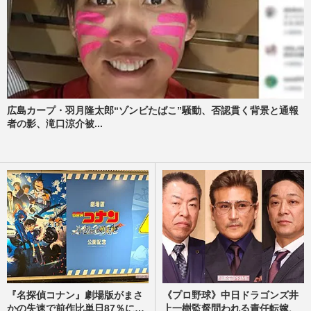
広島カープ・羽月隆太郎“ゾンビたばこ”騒動、否認貫く背景と通報
者の影、滝口涼介被...
『名探偵コナン』劇場版がまさ
《プロ野球》中日ドラゴンズ井
かの失速で前作比単日87％に…
上一樹監督問われる責任転嫁、