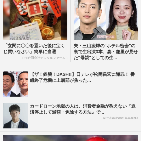
「玄関に〇〇を置いた後に宝く
夫・三山凌輝の“ホテル密会”の
じ買いなさい」簡単に当選
裏で生出演3本、妻・趣里が見せ
た“母親”としての生...
PR(合同会社デジタルファーム )
【ザ！鉄腕！DASH!!】日テレが松岡昌宏に謝罪！ 番
組終了危機に上層部が焦った...
カードローン地獄の人は、消費者金融が教えない『返
済停止して減額・免除する方法』で...
PR(渋谷法務総合事務所)