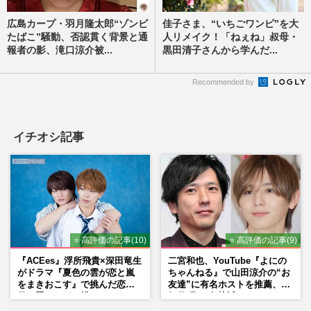
広島カープ・羽月隆太郎“ゾンビ
佳子さま、“いちごワンピ”を大
たばこ”騒動、否認貫く背景と通
人リメイク！「ねぇね」叔母・
報者の影、滝口涼介被...
黒田清子さんから学んだ...
Recommended by
イチオシ記事
⭐ 高評価の記事(10)
⭐ 高評価の記事(9)
『ACEes』浮所飛貴×深田竜生
二宮和也、YouTube『よにの
がドラマ『夏色の雲が恋と嵐
ちゃんねる』で山田涼介の“お
をまきおこす』で挑んだ恋人
友達”に有名ホストを推薦、歌
役、照れながら挑んだキュン
舞伎町に“急接近”でファン
シーン秘話
「関わらないで！」