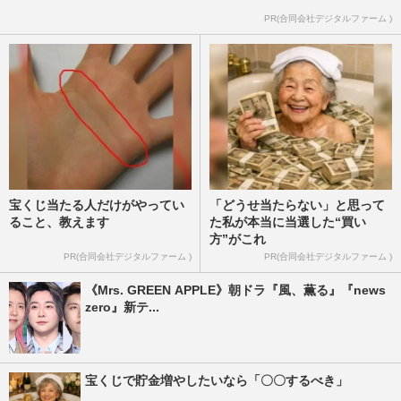
安室奈美恵に山口百恵、ちあきなおみがラ
PR(合同会社デジタルファーム )
ンクインした「もう一度見たい！」《現役
復帰してほしい歌手ランキ…
週刊女性2024年6月4日号
2024/5/28
宝くじ当たる人だけがやってい
「どうせ当たらない」と思って
ること、教えます
た私が本当に当選した“買い
方”がこれ
PR(合同会社デジタルファーム )
PR(合同会社デジタルファーム )
《Mrs. GREEN APPLE》朝ドラ『風、薫る』『news
zero』新テ...
宝くじで貯金増やしたいなら「〇〇するべき」