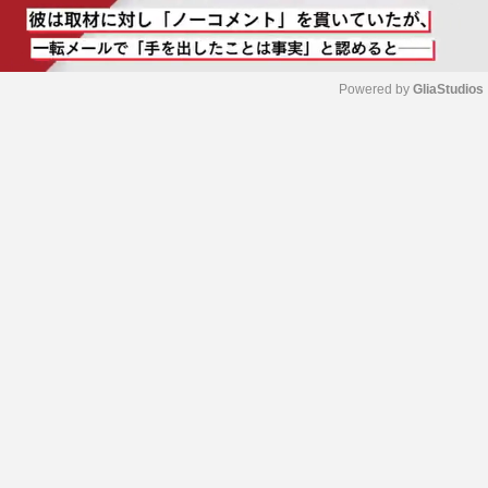
Powered by 
GliaStudios
M
u
t
e