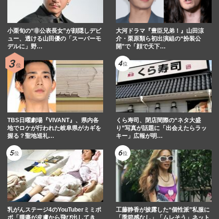
小栗旬の“非公表長女”が顔隠しデビ
大河ドラマ『豊臣兄弟！』山田涼
ュー、透ける山田優の「スーパーモ
介・栗原類ら初出演組の“扮装公
デルに」野…
開”で「顔で天下…
TBS日曜劇場『VIVANT』、県内各
くら寿司、閉店間際の“ネタ大盛
地でロケが行われた岐阜県がカギを
り”写真が話題に「出会えたらラッ
握る？聖地巡礼…
キー」広報が明…
乳がんステージ4のYouTuberミミポ
工藤静香が披露した“個性派”私服に
ポ「腫瘍が皮膚から飛び出してき
「季節感なし」「ムレそう」ネット