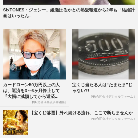
SixTONES・ジェシー、綾瀬はるかとの熱愛報道から2年も「結婚計
画はいったん...
カードローン50万円以上の人
宝くじ当たる人は“たまたま”じ
は、返済を3～6ヶ月停止して
ゃない?!
『大幅に減額してから返済...
PR(合同会社デジタルファーム )
PR(渋谷法務総合事務所)
【宝くじ落選】外れ続ける流れ、ここで断ちませんか
PR(合同会社デジタルファーム )