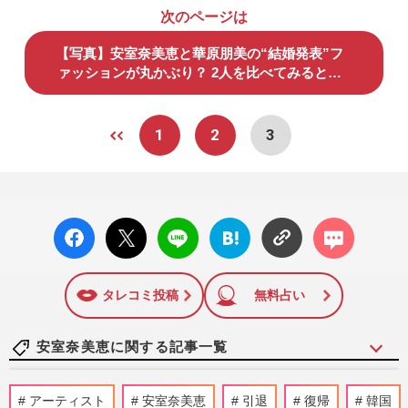
次のページは
【写真】安室奈美恵と華原朋美の“結婚発表”フ
ァッションが丸かぶり？ 2人を比べてみると…
1
2
3
facebo
X ポス
LINE
はてな
コメン
ok い
ト
ブック
ト
いね
マーク
に追加
タレコミ投稿
無料占い
安室奈美恵に関する記事一覧
【平成編】《有名人の衝撃だった結婚
アーティスト
安室奈美恵
引退
復帰
韓国