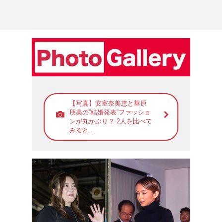
【写真】安室奈美恵と華原
朋美の“結婚発表”ファッショ
ンが丸かぶり？ 2人を比べて
みると…