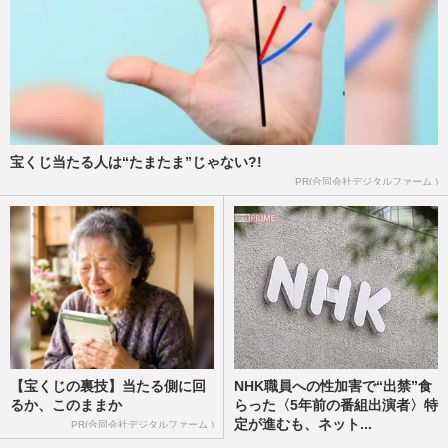
宝くじ当たる人は“たまたま”じゃない?!
PR(合同会社デジタルファーム )
【宝くじの裏技】当たる側に回
NHK職員への性加害で“出禁”食
るか、このままか
らった〈5年前の番組出演者〉特
定が進むも、ネット...
PR(合同会社デジタルファーム )