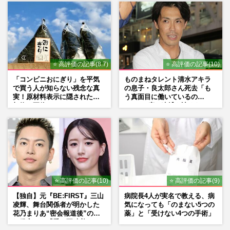
⭐ 高評価の記事(8.7)
⭐ 高評価の記事(10)
「コンビニおにぎり」を平気
ものまねタレント清水アキラ
で買う人が知らない残念な真
の息子・良太郎さん死去「も
実！原材料表示に隠された添
う真面目に働いているの
加物の正体
で」、2度の逮捕も諦めなかっ
た芸能界“波乱に満ちた37年”
⭐ 高評価の記事(10)
⭐ 高評価の記事(9)
【独自】元『BE:FIRST』三山
病院長4人が実名で教える、病
凌輝、舞台関係者が明かした
気になっても「のまない5つの
花乃まりあ“密会報道後”の呆
薬」と「受けない4つの手術」
れ発言と、『愛の不時着』の