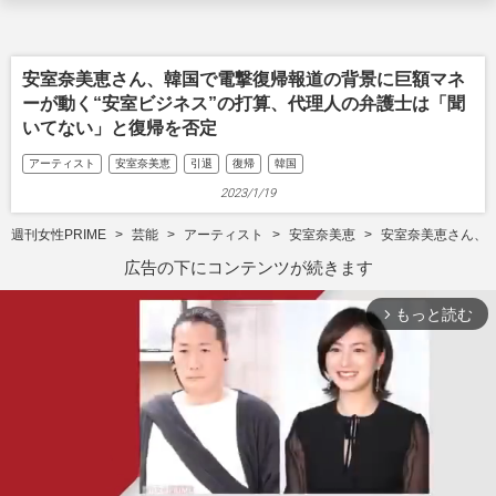
安室奈美恵さん、韓国で電撃復帰報道の背景に巨額マネ
ーが動く“安室ビジネス”の打算、代理人の弁護士は「聞
いてない」と復帰を否定
アーティスト
安室奈美恵
引退
復帰
韓国
2023/1/19
週刊女性PRIME
芸能
アーティスト
安室奈美恵
安室奈美恵さん、
広告の下にコンテンツが続きます
もっと読む
arrow_forward_ios