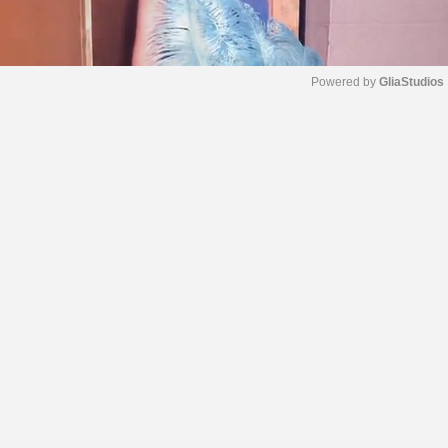
Powered by 
GliaStudios
M
u
t
e