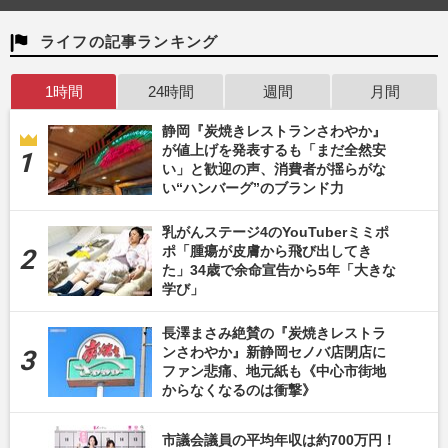
ライフの記事ランキング
1時間
24時間
週間
月間
静岡『炭焼きレストランさわやか』
が値上げを発表するも「まだ全然安
い」と歓迎の声、消費者が揺らがな
い“ハンバーグ”のブランド力
乳がんステージ4のYouTuberミミポ
ポ「腫瘍が皮膚から飛び出してき
た」34歳で余命宣告から5年「大きな
学び」
長澤まさみ絶賛の『炭焼きレストラ
ンさわやか』新静岡セノバ店閉店に
ファン悲痛、地元紙も《中心市街地
からなくなるのは衝撃》
市議会議員の平均年収は約700万円！