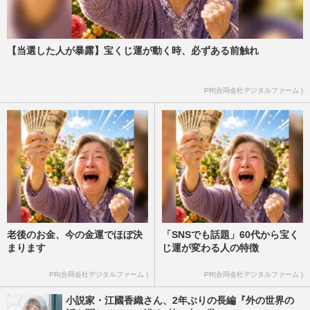
【当選した人が暴露】宝くじ運が動く時、必ずある前触れ
PR(合同会社デジタルファーム )
老後のお金、今の金運でほぼ決
「SNSでも話題」60代から宝く
まります
じ運が変わる人の特徴
PR(合同会社デジタルファーム )
PR(合同会社デジタルファーム )
小説家・江國香織さん、2年ぶりの長編『外の世界の