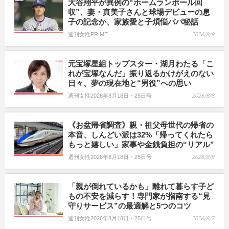
大谷翔平が異例の“ホームランボール回
収”、妻・真美子さんと球場デビューの息
子の記念か、家族愛と子煩悩パパ秘話
週刊女性PRIME
2026/8/9
元宝塚星組トップスター・湖月わたる「こ
れが宝塚なんだ」振り返るかけがえのない
日々、夢の現在地と“男役”への思い
週刊女性2026年8月18日・25日号
2026/8/8
《お盆帰省調査》親・祖父母世代の帰省の
本音、しんどい派は32%「帰ってくれたら
もっと嬉しい」家事や金銭負担の“リアル”
週刊女性2026年8月18日・25日号
2026/8/8
「親が倒れているかも」離れて暮らす子ど
もの不安を減らす！専門家が指南する“見
守りサービス”の最適解と5つのコツ
週刊女性2026年8月18日・25日号
2026/8/7