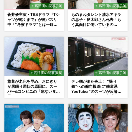
⭐ 高評価の記事(10)
⭐ 高評価の記事(10)
蒼井優主演・TBSドラマ『Tシ
ものまねタレント清水アキラ
ャツが乾くまで』が激バズリ
の息子・良太郎さん死去「も
中「“考察ドラマ”とは一線を
う真面目に働いているの
画している」散りばめられた
で」、2度の逮捕も諦めなかっ
伏線よりも大事な要素
た芸能界“波乱に満ちた37年”
⭐ 高評価の記事(8.8)
⭐ 高評価の記事(10)
惣菜が老化を早め、おにぎり
テレ朝がまた炎上！ “撮り
が居眠り運転の原因に、スー
鉄”への偏向報道に“鉄道系
パー&コンビニの「危ない食
YouTuber”のスーツが反論
品」
ネットからも怒りの声「また
印象操作」「局の仕込みで
は？」