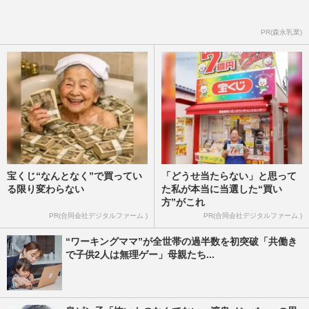
PR(森永乳業)
宝くじ“なんとなく”で買ってい
「どうせ当たらない」と思って
る限り変わらない
た私が本当に当選した“買い
方”がこれ
PR(合同会社デジタルファーム )
PR(合同会社デジタルファーム )
“ワーキングママ”が全世帯の過半数を初突破「共働き
で子供2人は無理ゲー」母親たち...