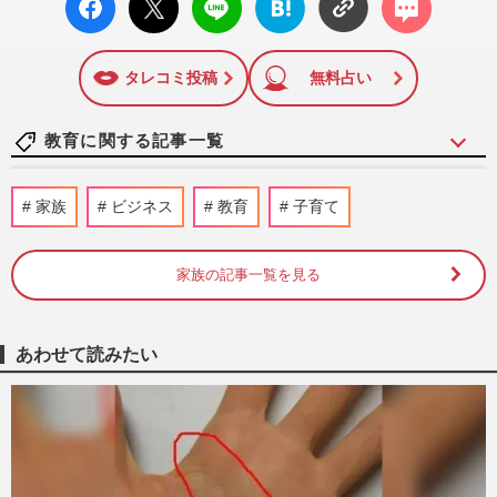
ok い
ト
ブック
ト
いね
マーク
に追加
タレコミ投稿
無料占い
教育に関する記事一覧
《あの元女性政治家は、今》井脇ノブ子さ
家族
ビジネス
教育
子育て
ん「私には子どもが5万人いる」体重38kg
減の現在も冷めぬ“教育熱…
週刊女性2026年8月11日号
5時間前
家族の記事一覧を見る
“ワーキングママ”が全世帯の過半数を初突
破「共働きで子供2人は無理ゲー」母親た
あわせて読みたい
ちの“限界の声”噴出す…
週刊女性PRIME
2026/7/24
《最新ラン活事情》入学1年前に購入は当
たり前「16万円」の高級ラインも…ランド