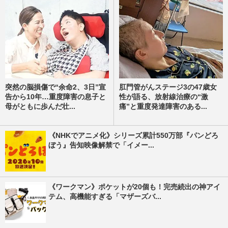
突然の脳損傷で“余命2、3日”宣
肛門管がんステージ3の47歳女
告から10年…重度障害の息子と
性が語る、放射線治療の“激
母がともに歩んだ壮...
痛”と重度発達障害のある...
《NHKでアニメ化》シリーズ累計550万部『パンどろ
ぼう』告知映像解禁で「イメー...
《ワークマン》ポケットが20個も！完売続出の神アイ
テム、高機能すぎる「マザーズバ...