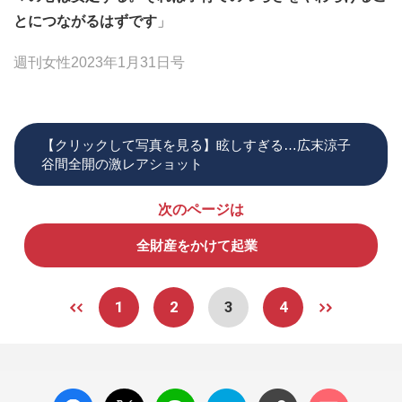
とにつながるはずです
」
週刊女性2023年1月31日号
【クリックして写真を見る】眩しすぎる…広末涼子
谷間全開の激レアショット
次のページは
全財産をかけて起業
1
2
3
4
facebo
X ポス
LINE
はてな
コメン