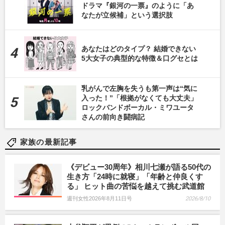
ドラマ『銀河の一票』のように「あ
なたが立候補」という選択肢
あなたはどのタイプ？ 結婚できない
5大女子の典型的な特徴＆口グセとは
乳がんで左胸を失うも第一声は“気に
入った！”「根拠がなくても大丈夫」
ロックバンドボーカル・ミワユータ
さんの前向き闘病記
家族の最新記事
《デビュー30周年》相川七瀬が語る50代の
生き方「24時に就寝」「年齢と仲良くす
る」 ヒット曲の苦悩を越えて挑む武道館
週刊女性2026年8月11日号
2026/8/10