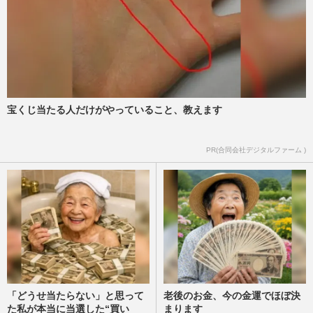
セルの進化と選びのポイン…
週刊女性2026年7月21日号
2026/7/11
神田うの、娘の進路相談を“兼ねた”食事会
でディオール＆エルメス披露の異次元セレ
ブぶりに「どういう状況…
週刊女性PRIME
2026/6/28
宝くじ当たる人だけがやっていること、教えます
こども家庭庁が“予算全公開”予定も「遅す
PR(合同会社デジタルファーム )
ぎ」と批判殺到…片山さつき氏は「透明化
を内閣府全体へ」と注文
週刊女性PRIME
2026/6/17
「どうせ当たらない」と思って
老後のお金、今の金運でほぼ決
た私が本当に当選した“買い
まります