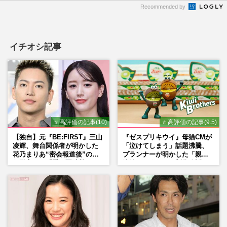
Recommended by
イチオシ記事
⭐ 高評価の記事(10)
⭐ 高評価の記事(9.5)
【独自】元『BE:FIRST』三山
『ゼスプリキウイ』母猫CMが
凌輝、舞台関係者が明かした
「泣けてしまう」話題沸騰、
花乃まりあ“密会報道後”の呆
プランナーが明かした「親に
れ発言と、『愛の不時着』の
連絡したくなる」制作秘話
劇場が答えた共演舞台の行方