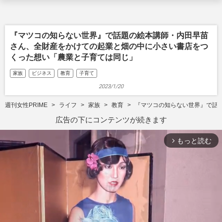
『マツコの知らない世界』で話題の絵本講師・内田早苗
さん、全財産をかけての起業と畑の中に小さい書店をつ
くった想い「農業と子育ては同じ」
家族
ビジネス
教育
子育て
2023/1/20
週刊女性PRIME
ライフ
家族
教育
『マツコの知らない世界』で話
広告の下にコンテンツが続きます
もっと読む
arrow_forward_ios