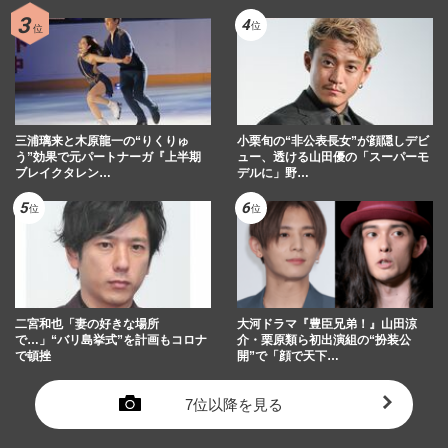
三浦璃来と木原龍一の“りくりゅ
小栗旬の“非公表長女”が顔隠しデビ
う”効果で元パートナーガ『上半期
ュー、透ける山田優の「スーパーモ
ブレイクタレン…
デルに」野…
二宮和也「妻の好きな場所
大河ドラマ『豊臣兄弟！』山田涼
で…」“バリ島挙式”を計画もコロナ
介・栗原類ら初出演組の“扮装公
で頓挫
開”で「顔で天下…
7位以降を見る