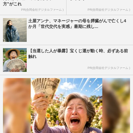
方”がこれ
PR(合同会社デジタルファーム )
PR(合同会社デジタルファーム )
土屋アンナ、マネージャーの母を膵臓がんで亡くし4
か月「世代交代を実感」最期に残し...
【当選した人が暴露】宝くじ運が動く時、必ずある前
触れ
PR(合同会社デジタルファーム )