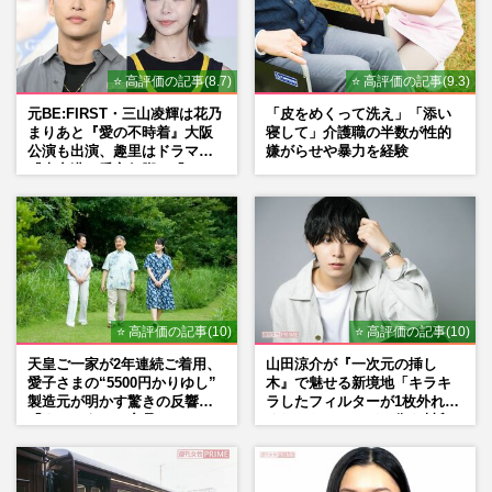
⭐ 高評価の記事(8.7)
⭐ 高評価の記事(9.3)
元BE:FIRST・三山凌輝は花乃
「皮をめくって洗え」「添い
まりあと『愛の不時着』大阪
寝して」介護職の半数が性的
公演も出演、趣里はドラマ
嫌がらせや暴力を経験
『大空港』番宣行脚に「メン
タル強すぎ」の実情
⭐ 高評価の記事(10)
⭐ 高評価の記事(10)
天皇ご一家が2年連続ご着用、
山田涼介が『一次元の挿し
愛子さまの“5500円かりゆし”
木』で魅せる新境地「キラキ
製造元が明かす驚きの反響
ラしたフィルターが1枚外れて
「まさかうちの商品とは…」
くれたら」アイドル像を封印
した覚悟