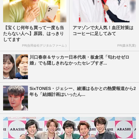
【宝くじ何年も買って一度も当
アマゾンで大人気！血圧対策は
たらない人へ】原因、はっきり
コーヒーに足してみて
してます
PR(合同会社デジタルファーム )
PR(森永乳業)
川口春奈＆サッカー日本代表・板倉滉「匂わせゼロ
婚」でも隠しきれなかったセレブすぎ...
SixTONES・ジェシー、綾瀬はるかとの熱愛報道から2
年も「結婚計画はいったん...