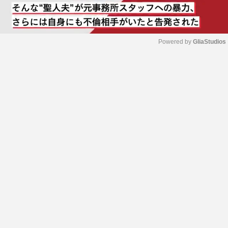
Powered by 
GliaStudios
M
u
t
e