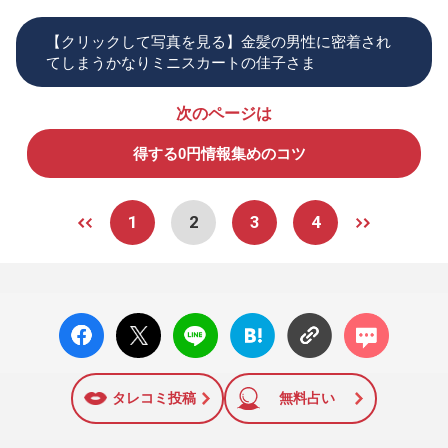
【クリックして写真を見る】金髪の男性に密着され
てしまうかなりミニスカートの佳子さま
次のページは
得する0円情報集めのコツ
1
2
3
4
facebo
X ポス
LINE
はてな
コメン
ok い
ト
ブック
ト
いね
マーク
に追加
タレコミ投稿
無料占い