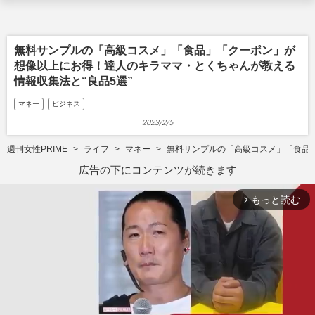
無料サンプルの「高級コスメ」「食品」「クーポン」が
想像以上にお得！達人のキラママ・とくちゃんが教える
情報収集法と“良品5選”
マネー
ビジネス
2023/2/5
週刊女性PRIME
ライフ
マネー
無料サンプルの「高級コスメ」「食品」
広告の下にコンテンツが続きます
もっと読む
arrow_forward_ios