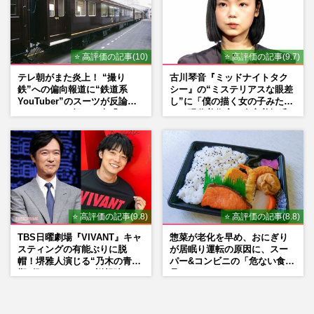
⭐ 高評価の記事(10)
⭐ 高評価の記事(9.7)
テレ朝がまた炎上！ “撮り
古川琴音『ミッドナイトタク
鉄”への偏向報道に“鉄道系
シー』の“ミステリアスな眼差
YouTuber”のスーツが反論
し”に「僕の描く女の子みた
ネットからも怒りの声「また
い」現代美術家・奈良美智氏
印象操作」「局の仕込みで
もSNSで“公認”
は？」
⭐ 高評価の記事(9.8)
⭐ 高評価の記事(8.8)
TBS日曜劇場『VIVANT』キャ
惣菜が老化を早め、おにぎり
スティングの有能ぶりに脱
が居眠り運転の原因に、スー
帽！堺雅人演じる“乃木の青年
パー&コンビニの「危ない食
期”役は、そっくり説根強い
品」
Mr.Children桜井和寿のバンド
マン長男・櫻井海音だった