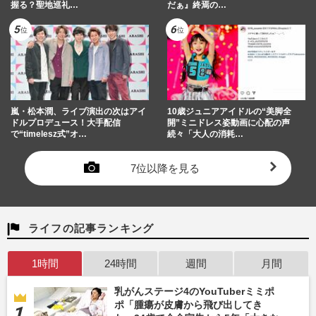
握る？聖地巡礼…
だぁ』終焉の…
嵐・松本潤、ライブ演出の次はアイ
10歳ジュニアアイドルの“美脚全
ドルプロデュース！大手配信
開”ミニドレス姿動画に心配の声
で“timelesz式”オ…
続々「大人の消耗…
7位以降を見る
ライフの記事ランキング
1時間
24時間
週間
月間
乳がんステージ4のYouTuberミミポ
ポ「腫瘍が皮膚から飛び出してき