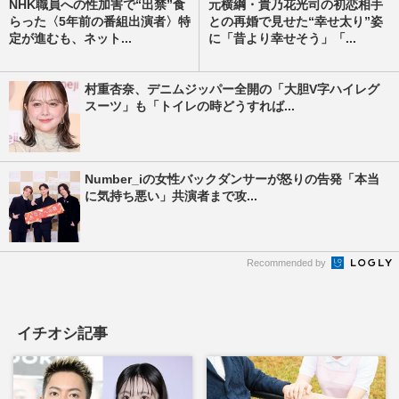
NHK職員への性加害で“出禁”食
元横綱・貴乃花光司の初恋相手
らった〈5年前の番組出演者〉特
との再婚で見せた“幸せ太り”姿
定が進むも、ネット...
に「昔より幸せそう」「...
村重杏奈、デニムジッパー全開の「大胆V字ハイレグ
スーツ」も「トイレの時どうすれば...
Number_iの女性バックダンサーが怒りの告発「本当
に気持ち悪い」共演者まで攻...
Recommended by
イチオシ記事