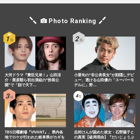
Photo Ranking
大河ドラマ『豊臣兄弟！』山田涼
小栗旬の“非公表長女”が顔隠しデビ
介・栗原類ら初出演組の“扮装公
ュー、透ける山田優の「スーパーモ
開”で「顔で天下…
デルに」野…
TBS日曜劇場『VIVANT』、県内各
志村けんが認めた彼女・石野陽子と
地でロケが行われた岐阜県がカギを
の真実【破局理由】『だいじょうぶ