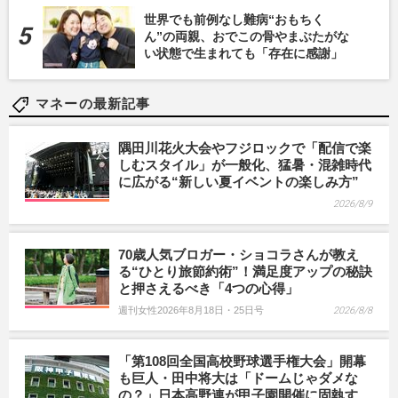
世界でも前例なし難病“おもちく
ん”の両親、おでこの骨やまぶたがな
い状態で生まれても「存在に感謝」
マネーの最新記事
隅田川花火大会やフジロックで「配信で楽
しむスタイル」が一般化、猛暑・混雑時代
に広がる“新しい夏イベントの楽しみ方”
2026/8/9
70歳人気ブロガー・ショコラさんが教え
る“ひとり旅節約術”！満足度アップの秘訣
と押さえるべき「4つの心得」
週刊女性2026年8月18日・25日号
2026/8/8
「第108回全国高校野球選手権大会」開幕
も巨人・田中将大は「ドームじゃダメな
の？」日本高野連が甲子園開催に固執す