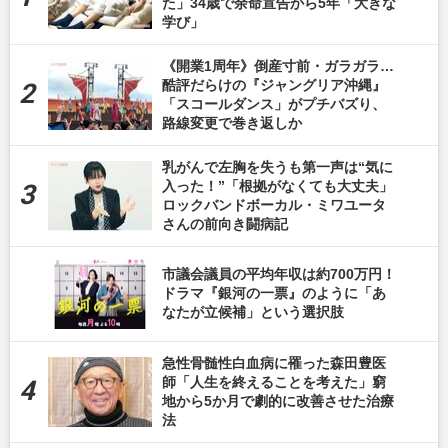
た」34歳で余命宣告から5年「大きな
学び」
《開業1周年》倒産寸前・ガラガラ…
酷評だらけの『ジャングリア沖縄』
「スコールダンス」がプチバズり、
路線変更で巻き返しか
乳がんで左胸を失うも第一声は“気に
入った！”「根拠がなくても大丈夫」
ロックバンドボーカル・ミワユータ
さんの前向き闘病記
市議会議員の平均年収は約700万円！
ドラマ『銀河の一票』のように「あ
なたが立候補」という選択肢
急性骨髄性白血病に罹った森田豊医
師「人生を終えることを考えた」窮
地から5か月で劇的に改善させた治療
法