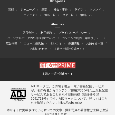
Categories
芸能
ジャニーズ
皇室
社会・事件
ライフ
トレンド
コミックス
連載一覧
タグ一覧
無料占い
About us
運営会社
利用規約
プライバシーポリシー
パーソナルデータの外部送信について
コンテンツ制作・編集ポリシー
広告掲載
ニュース提供先
タレコミ
採用情報
お知らせ一覧
お問い合わせ
主婦と生活社公式サイト
主婦と生活社関連サイト
ABJマークは、この電子書店・電子書籍配信サービス
が、著作権者からコンテンツ使用許諾を得た正規版配信
サービスであることを示す登録商標（登録番号 第
6091713号）です。ABJマークについて、詳しくはこち
らを御覧ください。
https://aebs.or.jp/
本サイトに掲載されているすべての⽂章・撮影写真の著作権は主婦と⽣活
社に帰属します。