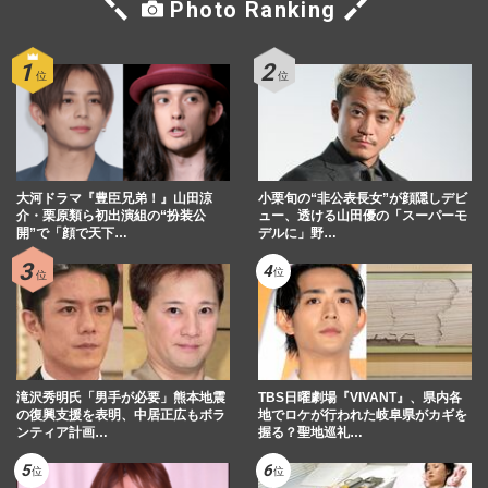
Photo Ranking
大河ドラマ『豊臣兄弟！』山田涼
小栗旬の“非公表長女”が顔隠しデビ
介・栗原類ら初出演組の“扮装公
ュー、透ける山田優の「スーパーモ
開”で「顔で天下…
デルに」野…
滝沢秀明氏「男手が必要」熊本地震
TBS日曜劇場『VIVANT』、県内各
の復興支援を表明、中居正広もボラ
地でロケが行われた岐阜県がカギを
ンティア計画…
握る？聖地巡礼…