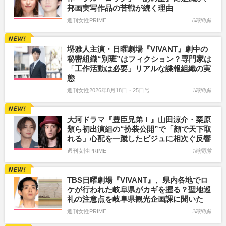
邦画実写作品の苦戦が続く理由
週刊女性PRIME
0時間前
堺雅人主演・日曜劇場『VIVANT』劇中の
秘密組織“別班”はフィクション？専門家は
「工作活動は必要」リアルな諜報組織の実
態
週刊女性2026年8月18日・25日号
1時間前
大河ドラマ『豊臣兄弟！』山田涼介・栗原
類ら初出演組の“扮装公開”で「顔で天下取
れる」心配を一蹴したビジュに相次ぐ反響
週刊女性PRIME
1時間前
TBS日曜劇場『VIVANT』、県内各地でロ
ケが行われた岐阜県がカギを握る？聖地巡
礼の注意点を岐阜県観光企画課に聞いた
週刊女性PRIME
2時間前