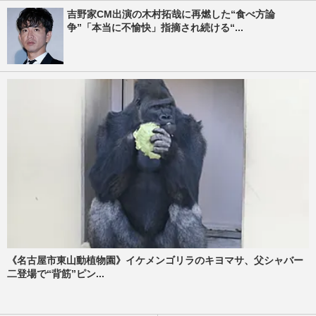
吉野家CM出演の木村拓哉に再燃した“食べ方論
争”「本当に不愉快」指摘され続ける“...
《名古屋市東山動植物園》イケメンゴリラのキヨマサ、父シャバー
二登場で“背筋”ピン...