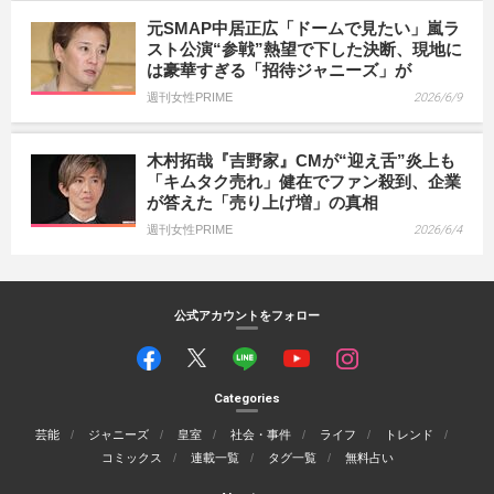
元SMAP中居正広「ドームで見たい」嵐ラ
スト公演“参戦”熱望で下した決断、現地に
は豪華すぎる「招待ジャニーズ」が
週刊女性PRIME
2026/6/9
木村拓哉『吉野家』CMが“迎え舌”炎上も
「キムタク売れ」健在でファン殺到、企業
が答えた「売り上げ増」の真相
週刊女性PRIME
2026/6/4
公式アカウントをフォロー
Categories
芸能
ジャニーズ
皇室
社会・事件
ライフ
トレンド
コミックス
連載一覧
タグ一覧
無料占い