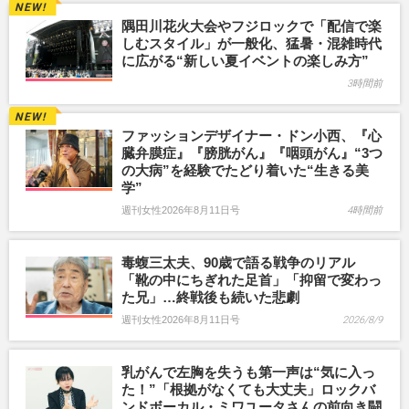
隅田川花火大会やフジロックで「配信で楽
しむスタイル」が一般化、猛暑・混雑時代
に広がる“新しい夏イベントの楽しみ方”
3時間前
ファッションデザイナー・ドン小西、『心
臓弁膜症』『膀胱がん』『咽頭がん』“3つ
の大病”を経験でたどり着いた“生きる美
学”
週刊女性2026年8月11日号
4時間前
毒蝮三太夫、90歳で語る戦争のリアル
「靴の中にちぎれた足首」「抑留で変わっ
た兄」…終戦後も続いた悲劇
週刊女性2026年8月11日号
2026/8/9
乳がんで左胸を失うも第一声は“気に入っ
た！”「根拠がなくても大丈夫」ロックバ
ンドボーカル・ミワユータさんの前向き闘