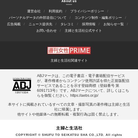
About us
運営会社
利用規約
プライバシーポリシー
パーソナルデータの外部送信について
コンテンツ制作・編集ポリシー
広告掲載
ニュース提供先
タレコミ
採用情報
お知らせ一覧
お問い合わせ
主婦と生活社公式サイト
主婦と生活社関連サイト
ABJマークは、この電子書店・電子書籍配信サービス
が、著作権者からコンテンツ使用許諾を得た正規版配信
サービスであることを示す登録商標（登録番号 第
6091713号）です。ABJマークについて、詳しくはこち
らを御覧ください。
https://aebs.or.jp/
本サイトに掲載されているすべての⽂章・撮影写真の著作権は主婦と⽣活
社に帰属します。
他サイトや他媒体への無断転載・複製⾏為は固く禁⽌します。
COPYRIGHT © SHUFU TO SEIKATSU SHA CO.,LTD. All rights