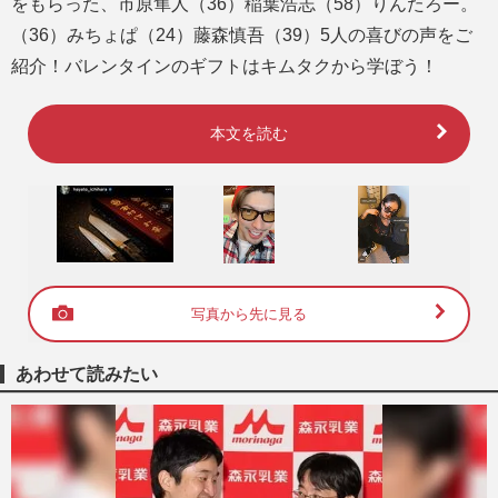
をもらった、市原隼人（36）稲葉浩志（58）りんたろー。
（36）みちょぱ（24）藤森慎吾（39）5人の喜びの声をご
紹介！バレンタインのギフトはキムタクから学ぼう！
本文を読む
写真から先に見る
あわせて読みたい