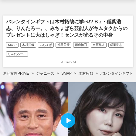
バレンタインギフトは木村拓哉に学べ!? B’z・稲葉浩
志、りんたろー。、みちょぱら芸能人がキムタクからの
プレゼントに大はしゃぎ！センスが光るその中身
SMAP
木村拓哉
みちょぱ
池田美優
藤森慎吾
市原隼人
稲葉浩志
りんたろー。
2023/2/14
週刊女性PRIME
ジャニーズ
SMAP
木村拓哉
バレンタインギフトは
P
l