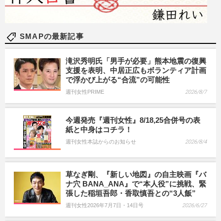
SMAPの最新記事
滝沢秀明氏「男手が必要」熊本地震の復興
支援を表明、中居正広もボランティア計画
で浮かび上がる“合流”の可能性
週刊女性PRIME
2026/8/7
今週発売『週刊女性』8/18,25合併号の表
紙と中身はコチラ！
週刊女性本誌からのお知らせ
2026/8/4
草なぎ剛、『新しい地図』の自主映画『バ
ナ穴 BANA_ANA』で“本人役”に挑戦、緊
張した稲垣吾郎・香取慎吾との“3人飯”
週刊女性2026年7月7日・14日号
2026/6/27