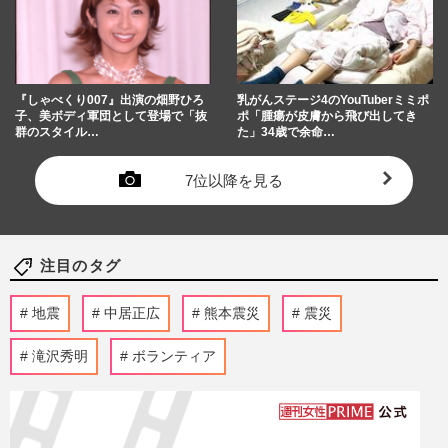
『しゃべくり007』出演の畑野ひろ
乳がんステージ4のYouTuberミミポ
子、美ボディ軍団として登場で「抜
ポ「腫瘍が皮膚から飛び出してき
群のスタイル…
た」34歳で余命…
7位以降を見る
注目のタグ
地震
中居正広
熊本震災
震災
滝沢秀明
ボランティア