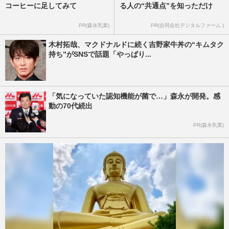
コーヒーに足してみて
る人の“共通点”を知っただけ
PR(森永乳業)
PR(合同会社デジタルファーム )
木村拓哉、マクドナルドに続く吉野家牛丼の“キムタク
持ち”がSNSで話題「やっぱり...
「気になっていた認知機能が菌で…」森永が開発。感
動の70代続出
PR(森永乳業)