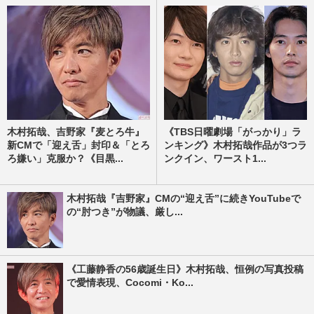
木村拓哉、吉野家『麦とろ牛』
《TBS日曜劇場「がっかり」ラ
新CMで「迎え舌」封印＆「とろ
ンキング》木村拓哉作品が3つラ
ろ嫌い」克服か？《目黒...
ンクイン、ワースト1...
木村拓哉『吉野家』CMの“迎え舌”に続きYouTubeで
の“肘つき”が物議、厳し...
《工藤静香の56歳誕生日》木村拓哉、恒例の写真投稿
で愛情表現、Cocomi・Ko...