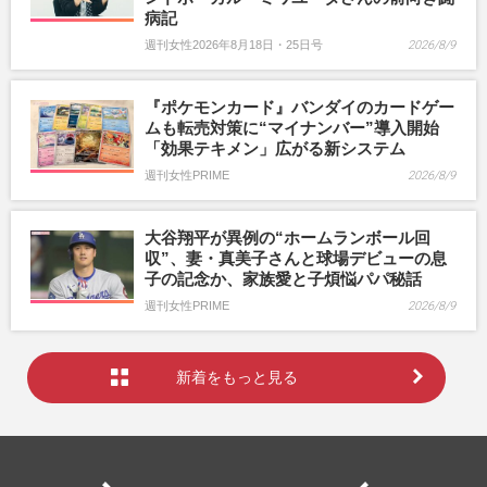
病記
週刊女性2026年8月18日・25日号
2026/8/9
『ポケモンカード』バンダイのカードゲー
ムも転売対策に“マイナンバー”導入開始
「効果テキメン」広がる新システム
週刊女性PRIME
2026/8/9
大谷翔平が異例の“ホームランボール回
収”、妻・真美子さんと球場デビューの息
子の記念か、家族愛と子煩悩パパ秘話
週刊女性PRIME
2026/8/9
新着をもっと見る