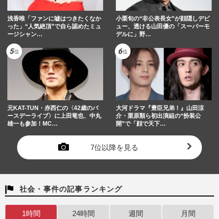
浅香唯「ファンに嘘はつきたくなか
小栗旬の“非公表長女”が顔隠しデビ
った」“人気絶頂”で自ら認めたミュ
ュー、透ける山田優の「スーパーモ
ージシャン…
デルに」野…
元KAT-TUN・赤西仁の〈42歳のバ
大河ドラマ『豊臣兄弟！』山田涼
ースデーライブ〉に上田竜也、中丸
介・栗原類ら初出演組の“扮装公
雄一も参加！MC…
開”で「顔で天下…
7位以降を見る
社会・事件の記事ランキング
1時間
24時間
週間
月間