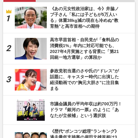
《あの元女性政治家は、今》井脇ノ
ブ子さん「私には子どもが5万人い
る」体重38kg減の現在も冷めぬ“教
育熱”と高市首相への期待
高市早苗首相・自民党が「食料品の
消費税1%」年内に対応可能でも、
2027年4月実施とする背景に「第21
回統一地方選挙」の算段か
参政党初当選のさや氏の“ドレス”が
話題に、キャスター時代に出演した
経済動画での“胸元大胆さ”に注目集
まる
市議会議員の平均年収は約700万円！
ドラマ『銀河の一票』のように「あ
なたが立候補」という選択肢
《歴代“ポンコツ総理”ランキング》
過去最低支持率の岸田文雄首相は3