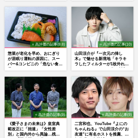
もSNSで“公認”
た芸能界“波乱に満ちた37年”
⭐ 高評価の記事(8.8)
⭐ 高評価の記事(10)
惣菜が老化を早め、おにぎり
山田涼介が『一次元の挿し
が居眠り運転の原因に、スー
木』で魅せる新境地「キラキ
パー&コンビニの「危ない食
ラしたフィルターが1枚外れて
品」
くれたら」アイドル像を封印
した覚悟
⭐ 高評価の記事(9)
⭐ 高評価の記事(9)
《愛子さまの未来は》皇室典
二宮和也、YouTube『よにの
範改正に「拙速」「女性差
ちゃんねる』で山田涼介の“お
別」と国内外から異論…残さ
友達”に有名ホストを推薦、歌