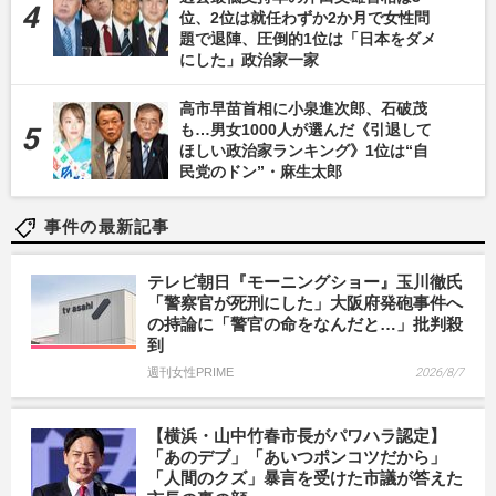
位、2位は就任わずか2か月で女性問
題で退陣、圧倒的1位は「日本をダメ
にした」政治家一家
高市早苗首相に小泉進次郎、石破茂
も…男女1000人が選んだ《引退して
ほしい政治家ランキング》1位は“自
民党のドン”・麻生太郎
事件の最新記事
テレビ朝日『モーニングショー』玉川徹氏
「警察官が死刑にした」大阪府発砲事件へ
の持論に「警官の命をなんだと…」批判殺
到
週刊女性PRIME
2026/8/7
【横浜・山中竹春市長がパワハラ認定】
「あのデブ」「あいつポンコツだから」
「人間のクズ」暴言を受けた市議が答えた