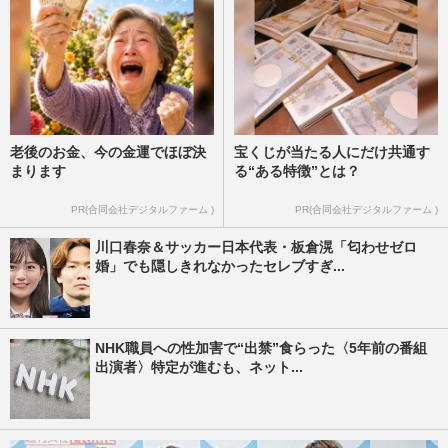
老後のお金、今の金運でほぼ決
宝くじが当たる人にだけ共通す
まります
る“ある特徴”とは？
PR(合同会社デジタルファーム )
PR(合同会社デジタルファーム )
川口春奈＆サッカー日本代表・板倉滉「匂わせゼロ
婚」でも隠しきれなかったセレブすぎ...
NHK職員への性加害で“出禁”食らった〈5年前の番組
出演者〉特定が進むも、ネット...