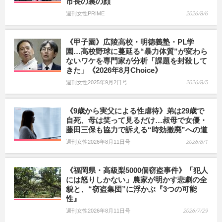
市長の裏の顔
週刊女性PRIME
2026/8/6
《甲子園》広陵高校・明徳義塾・PL学
園…高校野球に蔓延る“暴力体質”が変わら
ないワケを専門家が分析「課題を封殺して
きた」《2026年8月Choice》
週刊女性2025年9月2日号
2026/8/5
《9歳から実父による性虐待》弟は29歳で
自死、母は笑って見るだけ…叔母で女優・
藤田三保も協力で訴える“時効撤廃”への道
週刊女性2026年8月11日号
2026/8/1
《福岡県・高級梨5000個窃盗事件》「犯人
には怒りしかない」農家が明かす悲劇の全
貌と、“窃盗集団”に浮かぶ『3つの可能
性』
週刊女性2026年8月11日号
2026/7/29