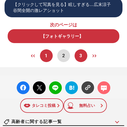
【クリックして写真を見る】眩しすぎる…広末涼子
谷間全開の激レアショット
次のページは
【フォトギャラリー】
1
2
3
facebo
X ポス
LINE
はてな
コメン
ok い
ト
ブック
ト
いね
マーク
に追加
タレコミ投稿
無料占い
高齢者に関する記事一覧