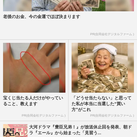
週刊女性2026年4月28日・5月5日号
2026/4/26
老後のお金、今の金運でほぼ決まります
【中高年の恋愛】実は結構いた「自然に出
会って」恋に落ちたカップルたちの恋愛事
情
PR(合同会社デジタルファーム )
週刊女性2026年4月28日・5月5日号
2026/4/21
宝くじ当たる人だけがやってい
「どうせ当たらない」と思って
ること、教えます
た私が本当に当選した“買い
方”がこれ
PR(合同会社デジタルファーム )
PR(合同会社デジタルファーム )
大河ドラマ『豊臣兄弟！』が放送休止回を発表、朝ド
ラ『エール』から始まった「見習う...