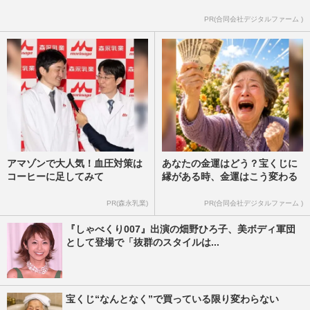
PR(合同会社デジタルファーム )
アマゾンで大人気！血圧対策は
あなたの金運はどう？宝くじに
コーヒーに足してみて
縁がある時、金運はこう変わる
PR(森永乳業)
PR(合同会社デジタルファーム )
『しゃべくり007』出演の畑野ひろ子、美ボディ軍団
として登場で「抜群のスタイルは...
宝くじ“なんとなく”で買っている限り変わらない