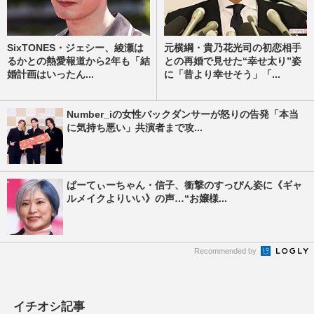
SixTONES・ジェシー、綾瀬は
元横綱・貴乃花光司の初恋相手
るかとの熱愛報道から2年も「結
との再婚で見せた“幸せ太り”姿
婚計画はいったん...
に「昔より幸せそう」「...
Number_iの女性バックダンサーが怒りの告発「本当
に気持ち悪い」共演者まで攻...
ぱーてぃーちゃん・信子、衝撃のすっぴん姿に《ギャ
ルメイクよりいい》の声…“お嬢様...
Recommended by
イチオシ記事