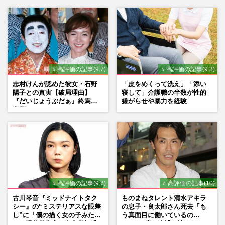
⭐ 高評価の記事(9.7)
⭐ 高評価の記事(9.3)
志村けんが認めた彼女・石野
「皮をめくって洗え」「添い
陽子との真実【破局理由】
寝して」介護職の半数が性的
『だいじょうぶだぁ』終焉の
嫌がらせや暴力を経験
裏側
⭐ 高評価の記事(9.7)
⭐ 高評価の記事(10)
古川琴音『ミッドナイトタク
ものまねタレント清水アキラ
シー』の“ミステリアスな眼差
の息子・良太郎さん死去「も
し”に「僕の描く女の子みた
う真面目に働いているの
い」現代美術家・奈良美智氏
で」、2度の逮捕も諦めなかっ