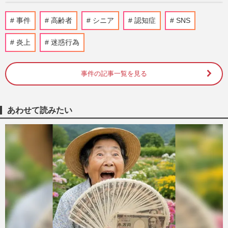
《新型コロナ》インフルエンザより“リス
事件
高齢者
シニア
認知症
SNS
ク大”な脅威「命を失う点では、圧倒的に
危険」決定的な違いと、身…
炎上
迷惑行為
週刊女性2026年8月11日号
2026/8/2
事件の記事一覧を見る
《熱中症》我慢強い“頑張り屋タイプ”は要
注意！「水分補給はただの水ではダメ」リ
スクを高める“5つの要…
週刊女性2026年6月23日号
2026/6/14
あわせて読みたい
【朝の1分音読シート】北原白秋『あめん
ぼの歌』を一日一音読で呼吸力、嚥下機能
を鍛えてエネルギー満点
週刊女性2026年4月28日・5月5日号
2026/4/28
血管の名医が教える“ずぼらストレッチ”で
「美肌や薄毛予防も期待」座ったまま1日5
分で始めるケア法