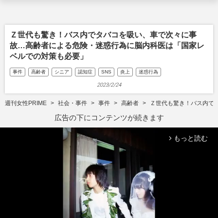
Ｚ世代も驚き！バス内でタバコを吸い、車で次々に事
故…高齢者による危険・迷惑行為に脳内科医は「国家レ
ベルでの対策も必要」
事件
高齢者
シニア
認知症
SNS
炎上
迷惑行為
2023/2/24
週刊女性PRIME
社会・事件
事件
高齢者
Ｚ世代も驚き！バス内で
広告の下にコンテンツが続きます
もっと読む
arrow_forward_ios