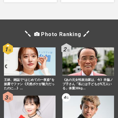
れた「再改正」の道
舞伎町に“急接近”でファン
「関わらないで！」
Photo Ranking
王林、雑誌で“はじめての一夜姿”を
《あの元女性政治家は、今》井脇ノ
披露でファン《天然ボケが魅力だっ
ブ子さん「私には子どもが5万人い
たのに…》…
る」体重38kg…