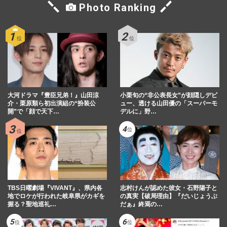
Photo Ranking
大河ドラマ『豊臣兄弟！』山田涼
小栗旬の“非公表長女”が顔隠しデビ
介・栗原類ら初出演組の“扮装公
ュー、透ける山田優の「スーパーモ
開”で「顔で天下…
デルに」野…
TBS日曜劇場『VIVANT』、県内各
志村けんが認めた彼女・石野陽子と
地でロケが行われた岐阜県がカギを
の真実【破局理由】『だいじょうぶ
握る？聖地巡礼…
だぁ』終焉の…