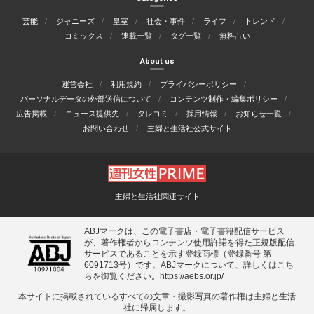
芸能
ジャニーズ
皇室
社会・事件
ライフ
トレンド
コミックス
連載一覧
タグ一覧
無料占い
About us
運営会社
利用規約
プライバシーポリシー
パーソナルデータの外部送信について
コンテンツ制作・編集ポリシー
広告掲載
ニュース提供先
タレコミ
採用情報
お知らせ一覧
お問い合わせ
主婦と生活社公式サイト
主婦と生活社関連サイト
ABJマークは、この電子書店・電子書籍配信サービス
が、著作権者からコンテンツ使用許諾を得た正規版配信
サービスであることを示す登録商標（登録番号 第
6091713号）です。ABJマークについて、詳しくはこち
らを御覧ください。
https://aebs.or.jp/
本サイトに掲載されているすべての⽂章・撮影写真の著作権は主婦と⽣活
社に帰属します。