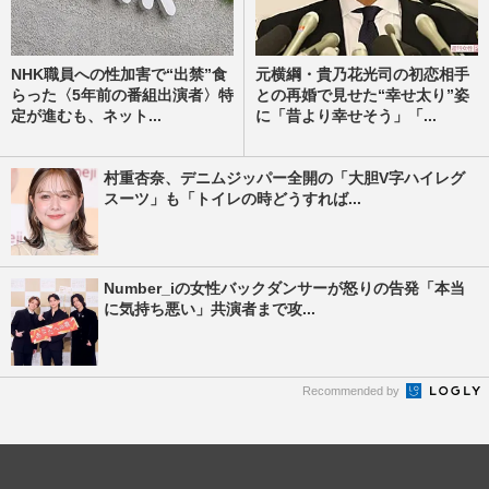
NHK職員への性加害で“出禁”食
元横綱・貴乃花光司の初恋相手
らった〈5年前の番組出演者〉特
との再婚で見せた“幸せ太り”姿
定が進むも、ネット...
に「昔より幸せそう」「...
村重杏奈、デニムジッパー全開の「大胆V字ハイレグ
スーツ」も「トイレの時どうすれば...
Number_iの女性バックダンサーが怒りの告発「本当
に気持ち悪い」共演者まで攻...
Recommended by