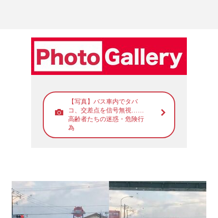
【写真】バス車内でタバ
コ、交差点を信号無視……
高齢者たちの迷惑・危険行
為