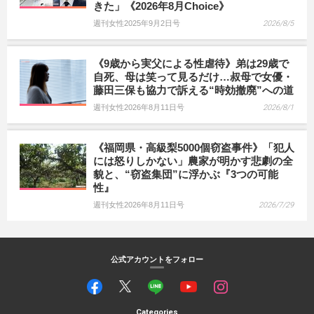
きた」《2026年8月Choice》
週刊女性2025年9月2日号
2026/8/5
《9歳から実父による性虐待》弟は29歳で
自死、母は笑って見るだけ…叔母で女優・
藤田三保も協力で訴える“時効撤廃”への道
週刊女性2026年8月11日号
2026/8/1
《福岡県・高級梨5000個窃盗事件》「犯人
には怒りしかない」農家が明かす悲劇の全
貌と、“窃盗集団”に浮かぶ『3つの可能
性』
週刊女性2026年8月11日号
2026/7/29
公式アカウントをフォロー
Categories