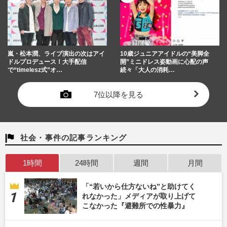
嵐・松本潤、ライブ演出の次はアイ
10歳ジュニアアイドルの“美脚全
ドルプロデュース！大手配信
開”ミニドレス姿動画に心配の声
で“timelesz式”オ…
続々「大人の消耗…
7位以降を見る
社会・事件の記事ランキング
1時間
24時間
週間
月間
「“若いから仕方ないね”と助けてく
れなかった」メディアが取り上げて
こなかった『避難所での性暴力』