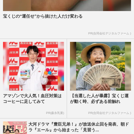
週刊女性2026年4月28日・5月5日号
2026/4/26
宝くじの“運任せ”から抜けた人だけ変わる
【中高年の恋愛】実は結構いた「自然に出
会って」恋に落ちたカップルたちの恋愛事
情
PR(合同会社デジタルファーム )
週刊女性2026年4月28日・5月5日号
2026/4/21
アマゾンで大人気！血圧対策は
【当選した人が暴露】宝くじ運
コーヒーに足してみて
が動く時、必ずある前触れ
PR(森永乳業)
PR(合同会社デジタルファーム )
大河ドラマ『豊臣兄弟！』が放送休止回を発表、朝ド
ラ『エール』から始まった「見習う...