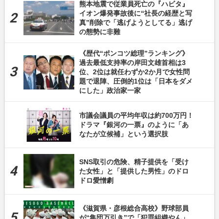
熊本地震で従業員死亡の『ハビタ』
イオン爆発事故後に“社長の経歴と写
真”削除で「逃げようとしてる」逃げ
の態勢に非難
《歴代“ポンコツ総理”ランキング》
過去最低支持率の岸田文雄首相は3
位、2位は就任わずか2か月で女性問
題で退陣、圧倒的1位は「日本をダメ
にした」政治家一家
市議会議員の平均年収は約700万円！
ドラマ『銀河の一票』のように「あ
なたが立候補」という選択肢
SNS取引の危険、精子提供を「受け
た女性」と「提供した男性」のドロ
ドロ愛憎劇
《滋賀県・彦根総合高校》野球部員
が“集団万引き”で「犯罪組織やん」