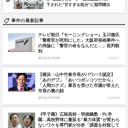
下された“甘すぎる処分”に疑問噴出
事件の最新記事
テレビ朝日『モーニングショー』玉川徹氏
「警察官が死刑にした」大阪府発砲事件へ
の持論に「警官の命をなんだと…」批判殺
到
週刊女性PRIME
2026/8/7
【横浜・山中竹春市長がパワハラ認定】
「あのデブ」「あいつポンコツだから」
「人間のクズ」暴言を受けた市議が答えた
市長の裏の顔
週刊女性PRIME
2026/8/6
《甲子園》広陵高校・明徳義塾・PL学
園…高校野球に蔓延る“暴力体質”が変わら
ないワケを専門家が分析「課題を封殺して