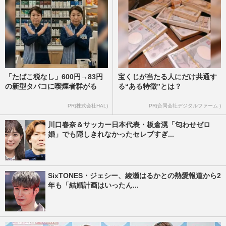
「たばこ税なし」600円→83円
宝くじが当たる人にだけ共通す
の新型タバコに喫煙者群がる
る“ある特徴”とは？
PR(株式会社HAL)
PR(合同会社デジタルファーム )
川口春奈＆サッカー日本代表・板倉滉「匂わせゼロ
婚」でも隠しきれなかったセレブすぎ...
SixTONES・ジェシー、綾瀬はるかとの熱愛報道から2
年も「結婚計画はいったん...