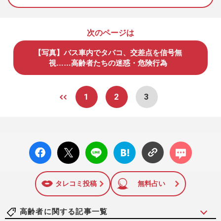
次のページは
【写真】バス車内でタバコ、交差点を信号無
視……高齢者たちの迷惑・危険行為
1
2
3
facebo
X ポス
LINE
はてな
コメン
ok い
ト
ブック
ト
いね
マーク
に追加
タレコミ投稿
無料占い
高齢者に関する記事一覧