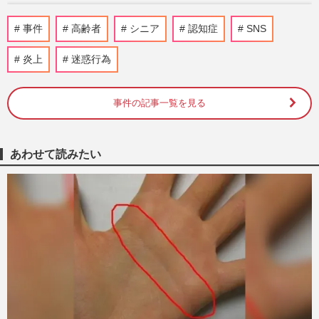
《新型コロナ》インフルエンザより“リス
事件
高齢者
シニア
認知症
SNS
ク大”な脅威「命を失う点では、圧倒的に
危険」決定的な違いと、身…
炎上
迷惑行為
週刊女性2026年8月11日号
2026/8/2
事件の記事一覧を見る
《熱中症》我慢強い“頑張り屋タイプ”は要
注意！「水分補給はただの水ではダメ」リ
スクを高める“5つの要…
週刊女性2026年6月23日号
2026/6/14
あわせて読みたい
【朝の1分音読シート】北原白秋『あめん
ぼの歌』を一日一音読で呼吸力、嚥下機能
を鍛えてエネルギー満点
週刊女性2026年4月28日・5月5日号
2026/4/28
血管の名医が教える“ずぼらストレッチ”で
「美肌や薄毛予防も期待」座ったまま1日5
分で始めるケア法