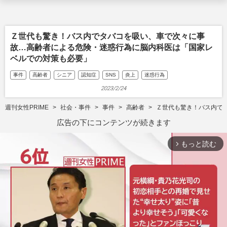
Ｚ世代も驚き！バス内でタバコを吸い、車で次々に事
故…高齢者による危険・迷惑行為に脳内科医は「国家レ
ベルでの対策も必要」
事件
高齢者
シニア
認知症
SNS
炎上
迷惑行為
2023/2/24
週刊女性PRIME
社会・事件
事件
高齢者
Ｚ世代も驚き！バス内で
広告の下にコンテンツが続きます
もっと読む
arrow_forward_ios