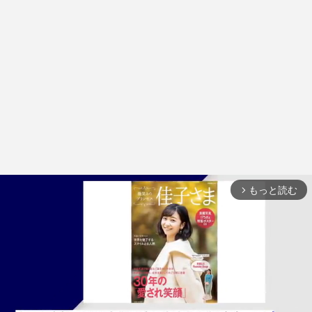
もっと読む
arrow_forward_ios