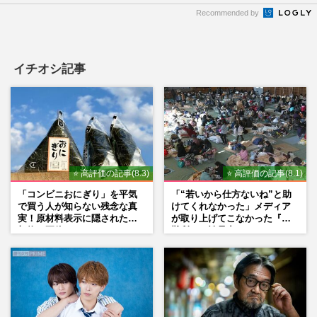
Recommended by
イチオシ記事
⭐ 高評価の記事(8.3)
⭐ 高評価の記事(8.1)
「コンビニおにぎり」を平気
「“若いから仕方ないね”と助
で買う人が知らない残念な真
けてくれなかった」メディア
実！原材料表示に隠された添
が取り上げてこなかった『避
加物の正体
難所での性暴力』