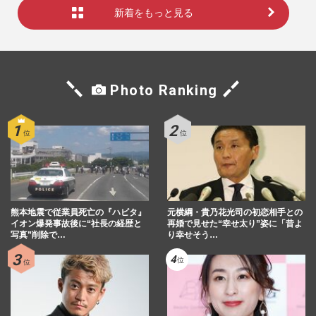
新着をもっと見る
Photo Ranking
熊本地震で従業員死亡の『ハビタ』
元横綱・貴乃花光司の初恋相手との
イオン爆発事故後に“社長の経歴と
再婚で見せた“幸せ太り”姿に「昔よ
写真”削除で…
り幸せそう…