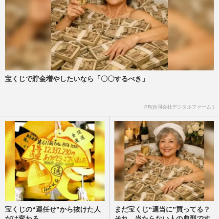
宝くじで貯金増やしたいなら「〇〇するべき」
PR(合同会社デジタルファーム )
宝くじの“運任せ”から抜けた人
まだ宝くじ“適当に”買ってる？
だけ変わる
それ、当たらない人の典型です