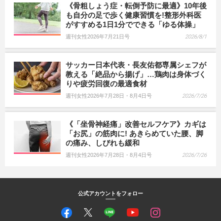
《骨粗しょう症・転倒予防に最適》10年後
も自分の足で歩く健康習慣を!整形外科医
がすすめる1日1分でできる「ゆる体操」
週刊女性2026年7月21日号
2026/8/1
サッカー日本代表・長友佑都専属シェフが
教える「絶品から揚げ」…鶏肉は身体づく
りや疲労回復の最適食材
週刊女性2026年7月28日・8月4日号
2026/7/26
《「坐骨神経痛」改善セルフケア》カギは
「お尻」の筋肉に! あきらめていた腰、脚
の痛み、しびれも緩和
週刊女性2026年7月28日・8月4日号
2026/7/26
公式アカウントをフォロー