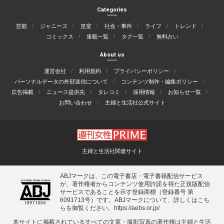
Categories
芸能
ジャニーズ
皇室
社会・事件
ライフ
トレンド
コミックス
連載一覧
タグ一覧
無料占い
About us
運営会社
利用規約
プライバシーポリシー
パーソナルデータの外部送信について
コンテンツ制作・編集ポリシー
広告掲載
ニュース提供先
タレコミ
採用情報
お知らせ一覧
お問い合わせ
主婦と生活社公式サイト
主婦と生活社関連サイト
ABJマークは、この電子書店・電子書籍配信サービス
が、著作権者からコンテンツ使用許諾を得た正規版配信
サービスであることを示す登録商標（登録番号 第
6091713号）です。ABJマークについて、詳しくはこち
らを御覧ください。
https://aebs.or.jp/
本サイトに掲載されているすべての⽂章・撮影写真の著作権は主婦と⽣活