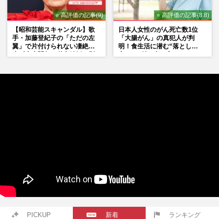
⭐ 高評価の記事(9)
⭐ 高評価の記事(8.8)
【昭和芸能スキャンダル】歌
日本人女性のがん死亡数1位
手・加藤登紀子の「ただの左
「大腸がん」の真犯人が判
翼」で片付けられない凄絶半
明！食生活に潜む“落とし
生《東大闘争、獄中結婚、別
穴”との付き合い方
荘で内ゲバ事件》
PICKUP
新着
ランキング