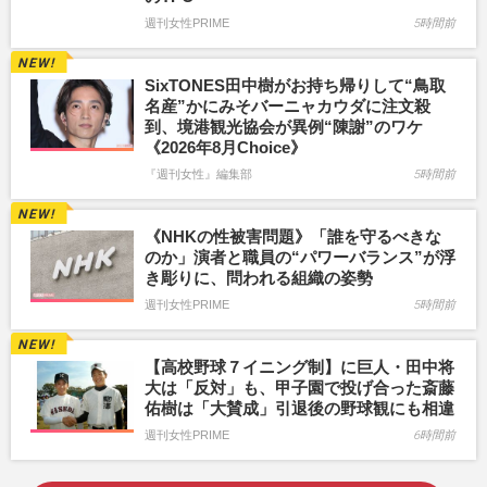
週刊女性PRIME
5時間前
SixTONES田中樹がお持ち帰りして“鳥取
名産”かにみそバーニャカウダに注文殺
到、境港観光協会が異例“陳謝”のワケ
《2026年8月Choice》
『週刊女性』編集部
5時間前
《NHKの性被害問題》「誰を守るべきな
のか」演者と職員の“パワーバランス”が浮
き彫りに、問われる組織の姿勢
週刊女性PRIME
5時間前
【高校野球７イニング制】に巨人・田中将
大は「反対」も、甲子園で投げ合った斎藤
佑樹は「大賛成」引退後の野球観にも相違
週刊女性PRIME
6時間前