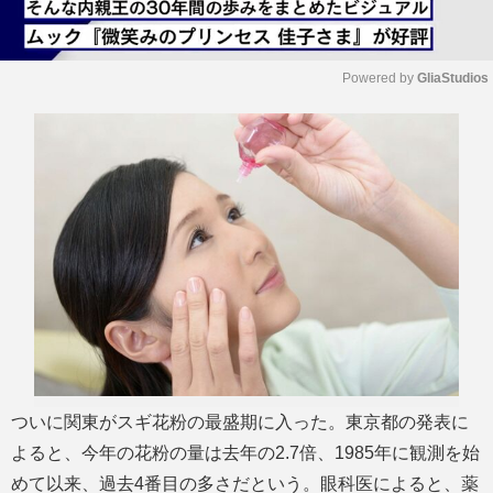
Powered by 
GliaStudios
M
u
t
e
ついに関東がスギ花粉の最盛期に入った。東京都の発表に
よると、今年の花粉の量は去年の2.7倍、1985年に観測を始
めて以来、過去4番目の多さだという。眼科医によると、薬