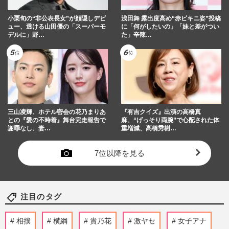
小栗旬の“非公表長女”が顔隠しデビ
浅田舞 露出度高め“赤ビキニ姿”投稿
ュー、透ける山田優の「スーパーモ
に「何がしたいの」「妹と差がつい
デルに」野…
た」辛辣…
三山凌輝、ホテル密会の花乃まりあ
『有吉クイズ』出演の高橋真
との『愛の不時着』舞台完走報告で
麻、“げっそり両腕”で心配された体
謝罪なし、妻…
重増減、高橋秀樹…
7位以降を見る
注目のタグ
相撲
横綱
貴乃花
激ヤセ
女子アナ