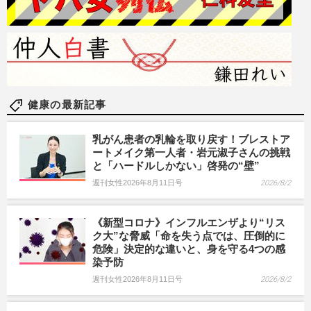
健康の最新記事
乳がん患者の乳輪を取り戻す！ブレストア
ートメイク第一人者・岩元淑子さんの挑戦
と「ハードルしかない」啓発の“壁”
週刊女性2026年8月11日号
2026/8/2
《新型コロナ》インフルエンザより“リス
ク大”な脅威「命を失う点では、圧倒的に
危険」決定的な違いと、身を守る4つの感
染予防
週刊女性2026年8月11日号
2026/8/2