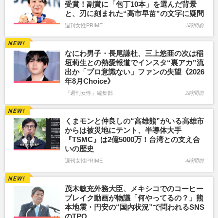
受賞！副賞に「包丁10本」を選んだ背景
と、刃に刻まれた“高市早苗”の文字に疑問
週刊女性PRIME
1時間前
なにわ男子・長尾謙杜、三上悠亜の次は稲
垣莉生との熱愛報道でインスタ“裏アカ”流
出か「プロ意識ない」ファンの失望《2026
年8月Choice》
『週刊女性』編集部
2時間前
くまモンと仲良しの“高雄熊”がいる高雄市
からは被災地にテント、半導体大手
『TSMC』は2億5000万！台湾との支え合
いの歴史
週刊女性PRIME
4時間前
茂木敏充外務大臣、メキシコでのコーヒー
ブレイク動画が物議「何やってるの？」熊
本地震・円安の“国内状況”で問われるSNS
のTPO