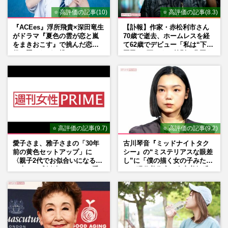
⭐ 高評価の記事(10)
⭐ 高評価の記事(8.3)
『ACEes』浮所飛貴×深田竜生
【訃報】作家・赤松利市さん
がドラマ『夏色の雲が恋と嵐
70歳で逝去、ホームレスを経
をまきおこす』で挑んだ恋人
て62歳でデビュー「私は“下級
役、照れながら挑んだキュン
国民”。死ぬまで差別と貧困を
シーン秘話
書き続けます」壮絶人生
⭐ 高評価の記事(9.7)
⭐ 高評価の記事(9.2)
愛子さま、雅子さまの「30年
古川琴音『ミッドナイトタク
前の黄色セットアップ」に
シー』の“ミステリアスな眼差
〈親子2代でお似合いになる〉
し”に「僕の描く女の子みた
の声、ご成婚時のドレスも手
い」現代美術家・奈良美智氏
がけた森英恵さんとの絆
もSNSで“公認”