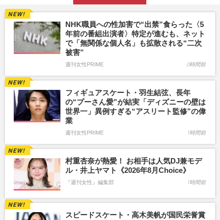
NHK職員への性加害で“出禁”食らった〈5
年前の番組出演者〉特定が進むも、ネット
で「無関係な個人名」も拡散される“二次
被害”
週刊女性PRIME
0時間前
フィギュアスケート・羽生結弦、長年
の“プーさん愛”が結実「ディズニーの壁は
世界一」異例すぎる“アスリート監修”の偉
業
週刊女性PRIME
1時間前
村重杏奈が熱愛！ お相手は人気DJ兼モデ
ル・井上ヤマト《2026年8月Choice》
『週刊女性』編集部
1時間前
スピードスケート・高木美帆が国民栄誉賞