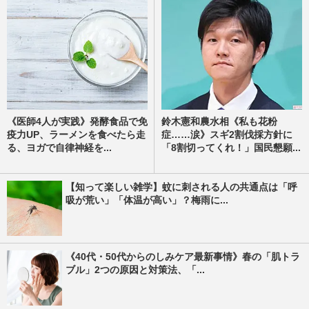
《医師4人が実践》発酵食品で免
鈴木憲和農水相《私も花粉
疫力UP、ラーメンを食べたら走
症……涙》スギ2割伐採方針に
る、ヨガで自律神経を...
「8割切ってくれ！」国民懇願...
【知って楽しい雑学】蚊に刺される人の共通点は「呼
吸が荒い」「体温が高い」？梅雨に...
《40代・50代からのしみケア最新事情》春の「肌トラ
ブル」2つの原因と対策法、「...