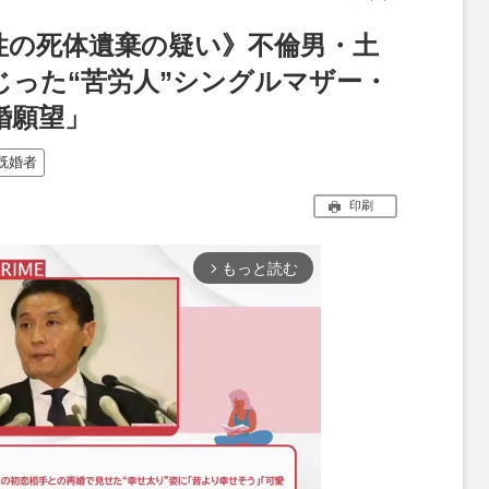
性の死体遺棄の疑い》不倫男・土
じった“苦労人”シングルマザー・
婚願望」
既婚者
印刷
もっと読む
arrow_forward_ios