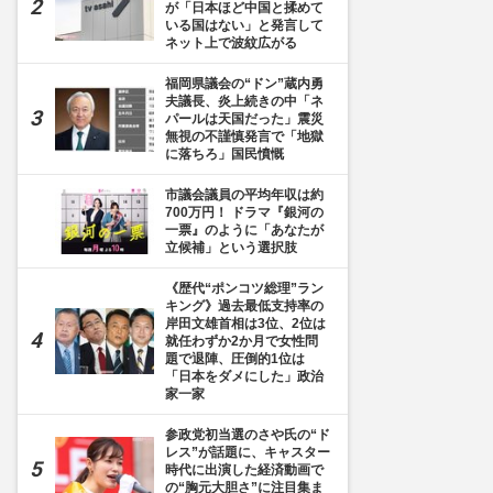
が「日本ほど中国と揉めて
いる国はない」と発言して
ネット上で波紋広がる
福岡県議会の“ドン”蔵内勇
夫議長、炎上続きの中「ネ
パールは天国だった」震災
無視の不謹慎発言で「地獄
に落ちろ」国民憤慨
市議会議員の平均年収は約
700万円！ ドラマ『銀河の
一票』のように「あなたが
立候補」という選択肢
《歴代“ポンコツ総理”ラン
キング》過去最低支持率の
岸田文雄首相は3位、2位は
就任わずか2か月で女性問
題で退陣、圧倒的1位は
「日本をダメにした」政治
家一家
参政党初当選のさや氏の“ド
レス”が話題に、キャスター
時代に出演した経済動画で
の“胸元大胆さ”に注目集ま