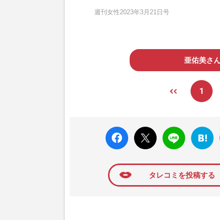
週刊女性2023年3月21日号
亜佑美さ
1
faceboo
X ポス
LINE
はてな
k いい
ト
ブック
ね
マーク
に追加
タレコミを投稿する