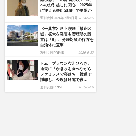
へのお引越しに関心 2025年
に迎える番組50周年で勇退か
週刊女性2024年7月9日号
2024/6/25
《千葉市》路上喫煙「禁止区
域」拡大を発表も喫煙所の設
置は「0」、分煙対策の行方を
自治体に直撃
週刊女性PRIME
2026/5/27
トム・ブラウン布川ひろき、
過去に「かき氷を食べながら
ファミレスで寝落ち」報道で
謝罪も、今度は終電で寝…
週刊女性PRIME
2023/6/29