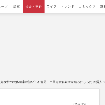
ニーズ
皇室
社会・事件
ライフ
トレンド
コミックス
連
交際女性の死体遺棄の疑い》不倫男・土屋勇貴容疑者が踏みにじった“苦労人”
2023/3/4