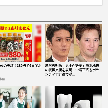
位の実績！380円で5日間お
滝沢秀明氏「男手が必要」熊本地震
の復興支援を表明、中居正広もボラ
ンティア計画で浮...
本舗