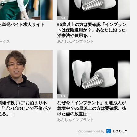
る単発バイト求人サイト
65歳以上の方は要確認「インプラン
トは保険適用か？」あなたに沿った
治療法や費用を...
ークス
あんしんインプラント
梨雄平投手に”お泊まり不
なぜ今「インプラント」を選ぶ人が
も「ゾンビのせいで不倫がか
急増中？65歳以上の方は要確認。抜
る」...
けた歯の放置は...
あんしんインプラント
Recommended by