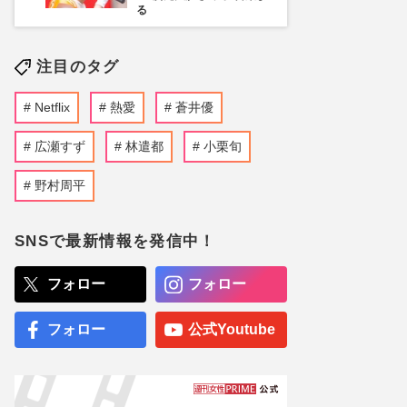
る
注目のタグ
Netflix
熱愛
蒼井優
広瀬すず
林遣都
小栗旬
野村周平
SNSで最新情報を発信中！
フォロー
フォロー
フォロー
公式Youtube