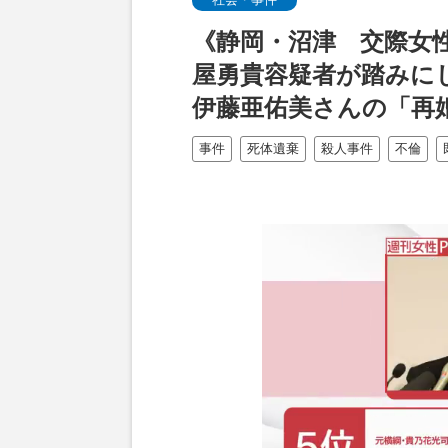
《静岡・沼津 交際女
屋勇貴容疑者が踏みに
伊藤亜佑美さんの「再
事件
死体遺棄
殺人事件
不倫