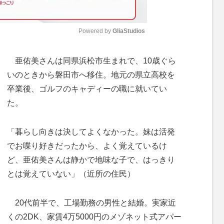
Powered by 
GliaStudios
M
亜佑美さんは同県浜松市生まれで、10歳ぐら
u
いのときから磐田市へ移住。地元の県立高校を
t
卒業後、ゴルフのキャディーの職に就いてい
e
た。
「暮らし向きは決してよくなかった。妹は活発
でお喋り好きだったから、よく覚えているけ
ど、亜佑美さんは静かで地味な子で、はっきり
とは覚えていない」（近所の住民）
20代前半で、工場勤務の男性と結婚。実家近
くの2DK、家賃4万5000円のメゾネット式アパー