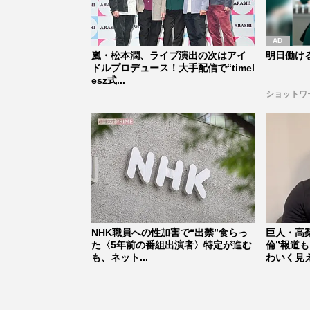
嵐・松本潤、ライブ演出の次はアイ
明日働け
ドルプロデュース！大手配信で“timel
esz式...
ショットワ
NHK職員への性加害で“出禁”食らっ
巨人・高
た〈5年前の番組出演者〉特定が進む
倫”報道
も、ネット...
わいく見え