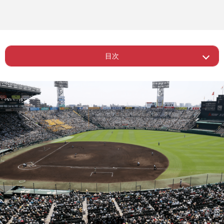
目次
Page 1
ー ABEMAが高校野球放映に参入
Page 2
ー サッカーW杯で盛り上げたABEMA