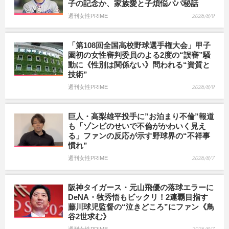
子の記念か、家族愛と子煩悩パパ秘話
週刊女性PRIME
2026/8/9
「第108回全国高校野球選手権大会」甲子
園初の女性審判委員のよる2度の“誤審”騒
動に《性別は関係ない》問われる“資質と
技術”
週刊女性PRIME
2026/8/9
巨人・高梨雄平投手に”お泊まり不倫”報道
も「ゾンビのせいで不倫がかわいく見え
る」ファンの反応が示す野球界の“不祥事
慣れ”
週刊女性PRIME
2026/8/7
阪神タイガース・元山飛優の落球エラーに
DeNA・牧秀悟もビックリ！2連覇目指す
藤川球児監督の“泣きどころ”にファン《鳥
谷2世求む》