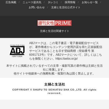
広告掲載
ニュース提供先
タレコミ
採用情報
お知らせ一覧
お問い合わせ
主婦と生活社公式サイト
主婦と生活社関連サイト
ABJマークは、この電子書店・電子書籍配信サービス
が、著作権者からコンテンツ使用許諾を得た正規版配信
サービスであることを示す登録商標（登録番号 第
6091713号）です。ABJマークについて、詳しくはこち
らを御覧ください。
https://aebs.or.jp/
本サイトに掲載されているすべての⽂章・撮影写真の著作権は主婦と⽣活
社に帰属します。
他サイトや他媒体への無断転載・複製⾏為は固く禁⽌します。
COPYRIGHT © SHUFU TO SEIKATSU SHA CO.,LTD. All rights
reserved.