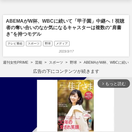
ABEMAがW杯、WBCに続いて「甲子園」中継へ！視聴
者の奪い合いのなか気になるキャスターは複数の“肩書
き”を持つモデル
テレビ番組
スポーツ
野球
メディア
2023/3/17
週刊女性PRIME
芸能
スポーツ
野球
ABEMAがW杯、WBCに続
広告の下にコンテンツが続きます
もっと読む
arrow_forward_ios