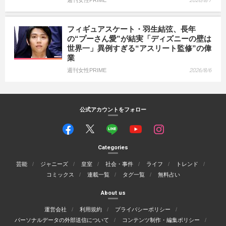
週刊女性PRIME
2026/8/7
フィギュアスケート・羽生結弦、長年
の“プーさん愛”が結実「ディズニーの壁は
世界一」異例すぎる“アスリート監修”の偉
業
週刊女性PRIME
2026/8/6
公式アカウントをフォロー
Categories
芸能
ジャニーズ
皇室
社会・事件
ライフ
トレンド
コミックス
連載一覧
タグ一覧
無料占い
About us
運営会社
利用規約
プライバシーポリシー
パーソナルデータの外部送信について
コンテンツ制作・編集ポリシー