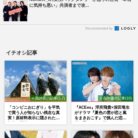
に気持ち悪い」共演者まで攻...
Recommended by
イチオシ記事
⭐ 高評価の記事(8.7)
⭐ 高評価の記事(10)
「コンビニおにぎり」を平気
『ACEes』浮所飛貴×深田竜生
で買う人が知らない残念な真
がドラマ『夏色の雲が恋と嵐
実！原材料表示に隠された添
をまきおこす』で挑んだ恋人
加物の正体
役、照れながら挑んだキュン
シーン秘話