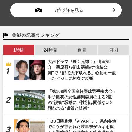
7位以降を見る
芸能の記事ランキング
1時間
24時間
週間
月間
大河ドラマ『豊臣兄弟！』山田涼
介・栗原類ら初出演組の“扮装公
開”で「顔で天下取れる」心配を一蹴
したビジュに相次ぐ反響
「第108回全国高校野球選手権大会」
甲子園初の女性審判委員のよる2度
の“誤審”騒動に《性別は関係ない》
問われる“資質と技術”
TBS日曜劇場『VIVANT』、県内各地
でロケが行われた岐阜県がカギを握