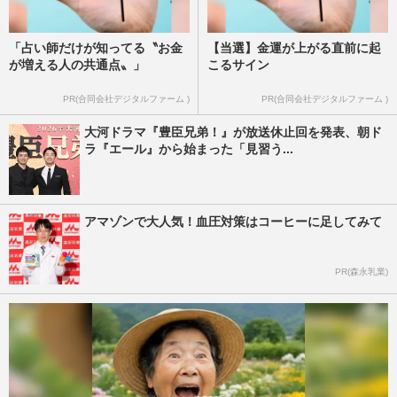
「占い師だけが知ってる〝お金
【当選】金運が上がる直前に起
が増える人の共通点〟」
こるサイン
PR(合同会社デジタルファーム )
PR(合同会社デジタルファーム )
大河ドラマ『豊臣兄弟！』が放送休止回を発表、朝ド
ラ『エール』から始まった「見習う...
アマゾンで大人気！血圧対策はコーヒーに足してみて
PR(森永乳業)