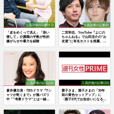
⭐ 高評価の記事(9.3)
⭐ 高評価の記事(9)
「皮をめくって洗え」「添い
二宮和也、YouTube『よにの
寝して」介護職の半数が性的
ちゃんねる』で山田涼介の“お
嫌がらせや暴力を経験
友達”に有名ホストを推薦、歌
舞伎町に“急接近”でファン
「関わらないで！」
⭐ 高評価の記事(10)
⭐ 高評価の記事(10)
蒼井優主演・TBSドラマ『Tシ
愛子さま、雅子さまの「30年
ャツが乾くまで』が激バズリ
前の黄色セットアップ」に
中「“考察ドラマ”とは一線を
〈親子2代でお似合いになる〉
画している」散りばめられた
の声、ご成婚時のドレスも手
伏線よりも大事な要素
がけた森英恵さんとの絆