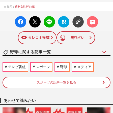
『週刊女性PRIME（シュージョプライム）』は、2015年（平
出典元：
週刊女性PRIME
成27年）1月に開設された主婦と生活社が運営する日本のニュ
ースサイトです。『週刊女性PRIME』編集者が担当する連載
facebo
X ポス
LINE
はてな
コメン
陣の執筆記事を配信するほか、女性週刊誌『週刊女性』の誌
ok い
ト
ブック
ト
面に掲載された記事から、インターネット利用者層にとって
いね
マーク
特に関心の高い題材の記事を、WEB向けにリライトして配信
に追加
しています！
タレコミ投稿
無料占い
野球に関する記事一覧
大谷翔平が異例の“ホームランボール回
テレビ番組
スポーツ
野球
メディア
収”、妻・真美子さんと球場デビューの息
子の記念か、家族愛と子煩悩…
週刊女性PRIME
2026/8/9
スポーツの記事一覧を見る
「第108回全国高校野球選手権大会」甲子
園初の女性審判委員のよる2度の“誤審”騒
あわせて読みたい
動に《性別は関係ない》問…
週刊女性PRIME
2026/8/9