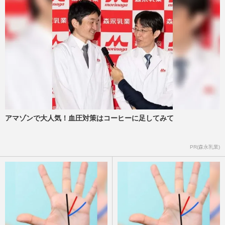
巨人・高梨雄平投手に”お泊まり不倫”報道
も「ゾンビのせいで不倫がかわいく見え
る」ファンの反応が示す野…
週刊女性PRIME
2026/8/7
阪神タイガース・元山飛優の落球エラーに
DeNA・牧秀悟もビックリ！2連覇目指す
藤川球児監督の“泣きどころ…
週刊女性PRIME
2026/8/7
アマゾンで大人気！血圧対策はコーヒーに足してみて
【高校野球７イニング制】に巨人・田中将
PR(森永乳業)
大は「反対」も、甲子園で投げ合った斎藤
佑樹は「大賛成」引退後の…
週刊女性PRIME
2026/8/6