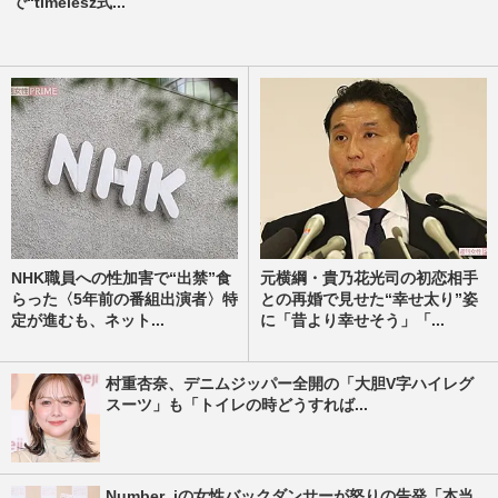
で“timelesz式...
NHK職員への性加害で“出禁”食
元横綱・貴乃花光司の初恋相手
らった〈5年前の番組出演者〉特
との再婚で見せた“幸せ太り”姿
定が進むも、ネット...
に「昔より幸せそう」「...
村重杏奈、デニムジッパー全開の「大胆V字ハイレグ
スーツ」も「トイレの時どうすれば...
Number_iの女性バックダンサーが怒りの告発「本当