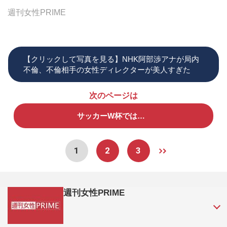
週刊女性PRIME
【クリックして写真を見る】NHK阿部渉アナが局内
不倫、不倫相手の女性ディレクターが美人すぎた
次のページは
サッカーW杯では…
1
2
3
週刊女性PRIME