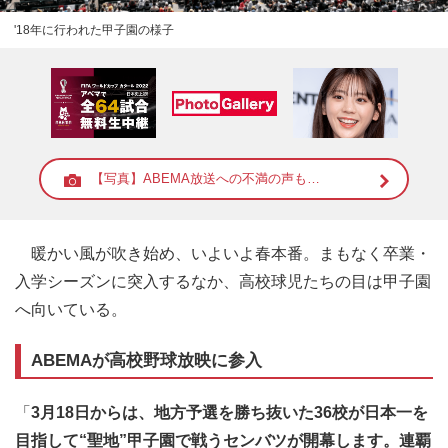
'18年に行われた甲子園の様子
【写真】ABEMA放送への不満の声も…
暖かい風が吹き始め、いよいよ春本番。まもなく卒業・
入学シーズンに突入するなか、高校球児たちの目は甲子園
へ向いている。
ABEMAが高校野球放映に参入
「
3月18日からは、地方予選を勝ち抜いた36校が日本一を
目指して“聖地”甲子園で戦うセンバツが開幕します。連覇