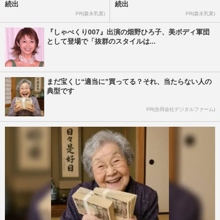
続出
続出
PR(森永乳業)
PR(森永乳業)
『しゃべくり007』出演の畑野ひろ子、美ボディ軍団
として登場で「抜群のスタイルは...
まだ宝くじ“適当に”買ってる？それ、当たらない人の
典型です
PR(合同会社デジタルファーム)