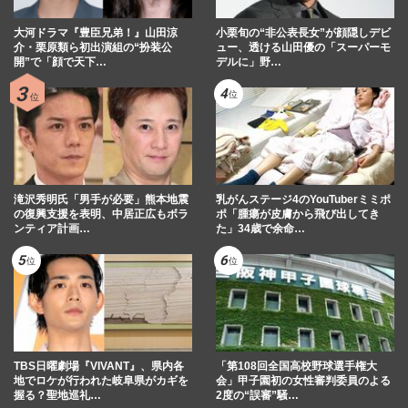
大河ドラマ『豊臣兄弟！』山田涼
小栗旬の“非公表長女”が顔隠しデビ
介・栗原類ら初出演組の“扮装公
ュー、透ける山田優の「スーパーモ
開”で「顔で天下…
デルに」野…
滝沢秀明氏「男手が必要」熊本地震
乳がんステージ4のYouTuberミミポ
の復興支援を表明、中居正広もボラ
ポ「腫瘍が皮膚から飛び出してき
ンティア計画…
た」34歳で余命…
TBS日曜劇場『VIVANT』、県内各
「第108回全国高校野球選手権大
地でロケが行われた岐阜県がカギを
会」甲子園初の女性審判委員のよる
握る？聖地巡礼…
2度の“誤審”騒…