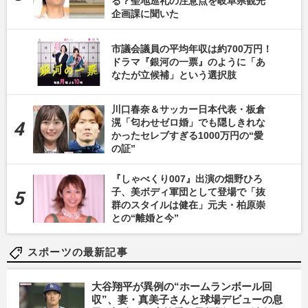
る？聖地巡礼の注意点を岐阜県観光
企画課に聞いた
市議会議員の平均年収は約700万円！
ドラマ『銀河の一票』のように「あ
なたが立候補」という選択肢
川口春奈＆サッカー日本代表・板倉
滉「匂わせゼロ婚」でも隠しきれな
かったセレブすぎる1000万円の“愛
の証”
『しゃべくり007』出演の畑野ひろ
子、美ボディ軍団として登場で「抜
群のスタイルは健在」元夫・柏原崇
との“離婚と今”
スポーツの最新記事
大谷翔平が異例の“ホームランボール回
収”、妻・真美子さんと球場デビューの息