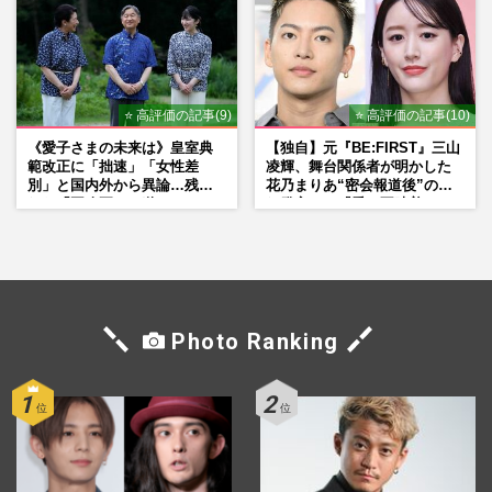
⭐ 高評価の記事(9)
⭐ 高評価の記事(10)
《愛子さまの未来は》皇室典
【独自】元『BE:FIRST』三山
範改正に「拙速」「女性差
凌輝、舞台関係者が明かした
別」と国内外から異論…残さ
花乃まりあ“密会報道後”の呆
れた「再改正」の道
れ発言と、『愛の不時着』の
劇場が答えた共演舞台の行方
Photo Ranking