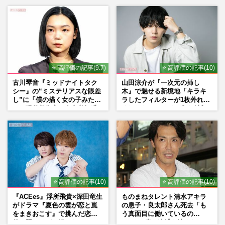
先で見つけた“今”
⭐ 高評価の記事(9.7)
⭐ 高評価の記事(10)
古川琴音『ミッドナイトタク
山田涼介が『一次元の挿し
シー』の“ミステリアスな眼差
木』で魅せる新境地「キラキ
し”に「僕の描く女の子みた
ラしたフィルターが1枚外れて
い」現代美術家・奈良美智氏
くれたら」アイドル像を封印
もSNSで“公認”
した覚悟
⭐ 高評価の記事(10)
⭐ 高評価の記事(10)
『ACEes』浮所飛貴×深田竜生
ものまねタレント清水アキラ
がドラマ『夏色の雲が恋と嵐
の息子・良太郎さん死去「も
をまきおこす』で挑んだ恋人
う真面目に働いているの
役、照れながら挑んだキュン
で」、2度の逮捕も諦めなかっ