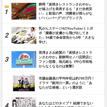
静岡『炭焼きレストランさわやか』
が値上げを発表するも「まだ全然安
い」と歓迎の声、消費者が揺らがな
い“ハンバーグ”のブランド力
乳がんステージ4のYouTuberミミポ
ポ「腫瘍が皮膚から飛び出してき
た」34歳で余命宣告から5年「大きな
学び」
長澤まさみ絶賛の『炭焼きレストラ
ンさわやか』新静岡セノバ店閉店に
ファン悲痛、地元紙も《中心市街地
からなくなるのは衝撃》
市議会議員の平均年収は約700万円！
ドラマ『銀河の一票』のように「あ
なたが立候補」という選択肢
あなたはどのタイプ？ 結婚できない