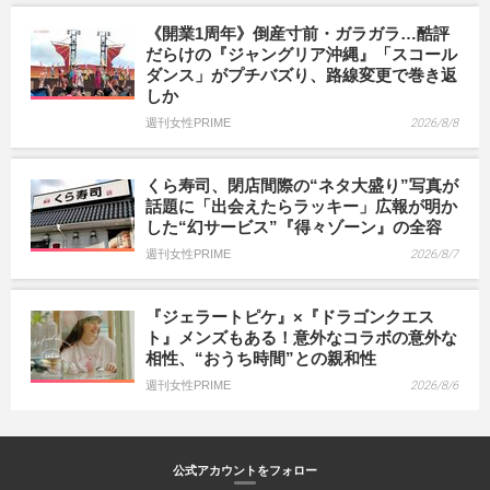
《開業1周年》倒産寸前・ガラガラ…酷評
だらけの『ジャングリア沖縄』「スコール
ダンス」がプチバズり、路線変更で巻き返
しか
週刊女性PRIME
2026/8/8
くら寿司、閉店間際の“ネタ大盛り”写真が
話題に「出会えたらラッキー」広報が明か
した“幻サービス”『得々ゾーン』の全容
週刊女性PRIME
2026/8/7
『ジェラートピケ』×『ドラゴンクエス
ト』メンズもある！意外なコラボの意外な
相性、“おうち時間”との親和性
週刊女性PRIME
2026/8/6
公式アカウントをフォロー