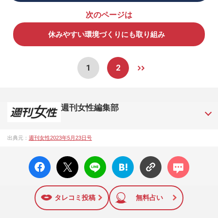
次のページは
休みやすい環境づくりにも取り組み
1
2
週刊女性編集部
1957年3月6日に日本で最初に創刊された女性週刊誌。芸能ゴ
出典元：
週刊女性2023年5月23日号
シップや事件、皇室の話題、感動ドキュメント、美容・健
康・グルメ・占いに関する情報を発信している。2017年12月
facebo
X ポス
LINE
はてな
コメン
12日号で「眞子さま嫁ぎ先の“義母”が抱える400万円超の“借金
ok い
ト
ブック
ト
トラブル”」報道をスクープ。この一報から約2か月後、宮内庁
いね
マーク
は結婚延期を発表。同記事は2018年の「編集者が選ぶ雑誌ジ
に追加
ャーナリズム賞」大賞を受賞した。毎週火曜日発売。
タレコミ投稿
無料占い