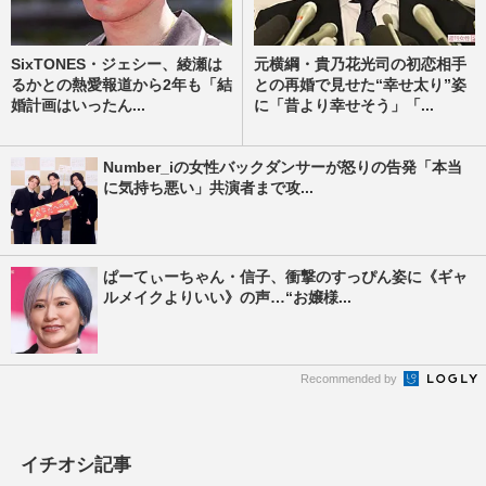
SixTONES・ジェシー、綾瀬は
元横綱・貴乃花光司の初恋相手
るかとの熱愛報道から2年も「結
との再婚で見せた“幸せ太り”姿
婚計画はいったん...
に「昔より幸せそう」「...
Number_iの女性バックダンサーが怒りの告発「本当
に気持ち悪い」共演者まで攻...
ぱーてぃーちゃん・信子、衝撃のすっぴん姿に《ギャ
ルメイクよりいい》の声…“お嬢様...
Recommended by
イチオシ記事