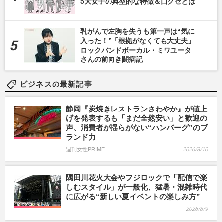
5大女子の典型的な特徴＆口グセとは
乳がんで左胸を失うも第一声は“気に
入った！”「根拠がなくても大丈夫」
ロックバンドボーカル・ミワユータ
さんの前向き闘病記
ビジネスの最新記事
静岡『炭焼きレストランさわやか』が値上
げを発表するも「まだ全然安い」と歓迎の
声、消費者が揺らがない“ハンバーグ”のブ
ランド力
週刊女性PRIME
2026/8/10
隅田川花火大会やフジロックで「配信で楽
しむスタイル」が一般化、猛暑・混雑時代
に広がる“新しい夏イベントの楽しみ方”
2026/8/9