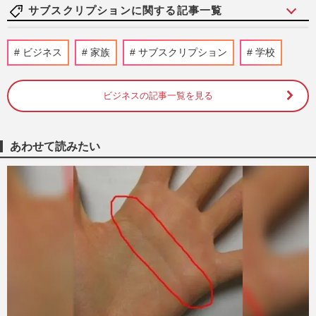
サブスクリプションに関する記事一覧
Netflix『ガス人間』初週1位発進、こばや
ビジネス
家族
サブスクリプション
学校
し元樹の“怪演”が話題「すごい人間凶器っ
ぷり」本人も驚愕の大反…
週刊女性PRIME
2026/7/11
ビジネスの記事一覧を見る
《本田圭佑の神解説効果も》料金プラン、
音ズレ…激怒の加入者がDAZNを見限り
あわせて読みたい
「W杯の日本戦は地上波でいい…
週刊女性PRIME
2026/6/20
吉沢亮主演の大ヒット映画『国宝』アマゾ
ンプライムビデオ独占配信決定も「配信に
向かねえ」懸念される“価…
週刊女性PRIME
2026/6/19
『DAZN』ワールドカップ・日本対オラン
ダ試合中継での「音ズレ」を謝罪、サッカ