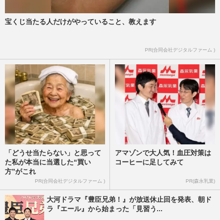
ーサブスクを牛耳る“黒船の…
週刊女性PRIME
2026/6/17
宝くじ当たる人だけがやっていること、教えます
吉沢亮主演の大ヒット映画『国宝』アマゾ
PR(合同会社デジタルファーム )
ンプライムビデオ独占配信決定も「配信に
向かねえ」懸念される“価…
週刊女性PRIME
2026/5/22
「どうせ当たらない」と思って
アマゾンで大人気！血圧対策は
た私が本当に当選した“買い
コーヒーに足してみて
方”がこれ
PR(合同会社デジタルファーム )
PR(森永乳業)
大河ドラマ『豊臣兄弟！』が放送休止回を発表、朝ド
ラ『エール』から始まった「見習う...