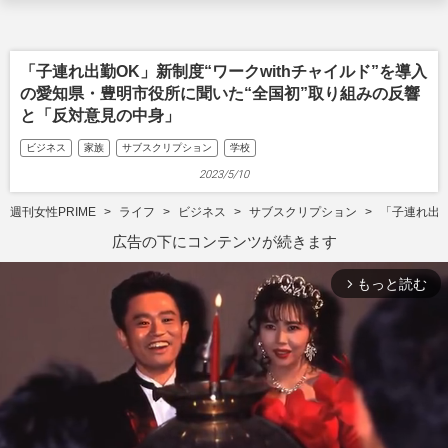
「子連れ出勤OK」新制度“ワークwithチャイルド”を導入
の愛知県・豊明市役所に聞いた“全国初”取り組みの反響
と「反対意見の中身」
ビジネス
家族
サブスクリプション
学校
2023/5/10
週刊女性PRIME
ライフ
ビジネス
サブスクリプション
「子連れ出勤
広告の下にコンテンツが続きます
もっと読む
arrow_forward_ios