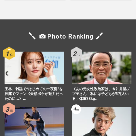
シーン秘話
た芸能界“波乱に満ちた37年”
Photo Ranking
王林、雑誌で“はじめての一夜姿”を
《あの元女性政治家は、今》井脇ノ
披露でファン《天然ボケが魅力だっ
ブ子さん「私には子どもが5万人い
たのに…》…
る」体重38kg…