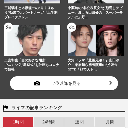
三浦璃来と木原龍一の“りくりゅ
小栗旬の“非公表長女”が顔隠しデビ
う”効果で元パートナーガ『上半期
ュー、透ける山田優の「スーパーモ
ブレイクタレン…
デルに」野…
二宮和也「妻の好きな場所
大河ドラマ『豊臣兄弟！』山田涼
で…」“バリ島挙式”を計画もコロナ
介・栗原類ら初出演組の“扮装公
で頓挫
開”で「顔で天下…
7位以降を見る
ライフの記事ランキング
1時間
24時間
週間
月間