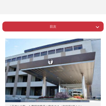
目次
Page 1
ー 賛成派・反対派の声
Page 2
ー 受け入れ側の気持ちが肯定的に変化