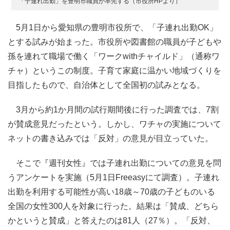
「子連れ出勤」を豊明市職員が率先する（市役所HPより）
5月1日から愛知県の豊明市役所で、「子連れ出勤OK」
とする試みが始まった。市役所や図書館の職員が子どもや
孫を連れて職場で働く「ワークwithチャイルド」（通称ワ
チャ）というこの制度。子育て家庭に温かい地域づくりを
目指したもので、自治体として全国初の試みとなる。
3月から約1か月間の試行期間後に行った調査では、7割
が賛成意見だったという。しかし、ワチャの実施について
ネットの書き込みでは「反対」の意見が目立っていた。
そこで『週刊女性』では子連れ出勤についての意見を問
うアンケートを実施（5月1日Freeasyにて調査）。子連れ
出勤を利用する可能性が高い18歳～70歳の子どものいる
全国の女性300人を対象に行った。結果は「賛成、どちら
かというと賛成」と答えたのは81人（27％）。「反対、