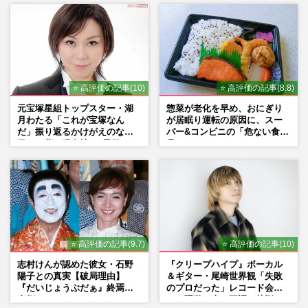
⭐ 高評価の記事(10)
⭐ 高評価の記事(8.8)
元宝塚星組トップスター・湖
惣菜が老化を早め、おにぎり
月わたる「これが宝塚なん
が居眠り運転の原因に、スー
だ」振り返るかけがえのない
パー&コンビニの「危ない食
日々、夢の現在地と“男役”へ
品」
の思い
⭐ 高評価の記事(9.7)
⭐ 高評価の記事(10)
志村けんが認めた彼女・石野
『クリープハイプ』ボーカル
陽子との真実【破局理由】
＆ギター・尾崎世界観「失敗
『だいじょうぶだぁ』終焉の
のプロだった」レコード会社
裏側
との騒動、声の不調…苦悩の