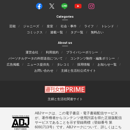
Categories
芸能
ジャニーズ
皇室
社会・事件
ライフ
トレンド
コミックス
連載一覧
タグ一覧
無料占い
About us
運営会社
利用規約
プライバシーポリシー
パーソナルデータの外部送信について
コンテンツ制作・編集ポリシー
広告掲載
ニュース提供先
タレコミ
採用情報
お知らせ一覧
お問い合わせ
主婦と生活社公式サイト
主婦と生活社関連サイト
ABJマークは、この電子書店・電子書籍配信サービス
が、著作権者からコンテンツ使用許諾を得た正規版配信
サービスであることを示す登録商標（登録番号 第
6091713号）です。ABJマークについて、詳しくはこち