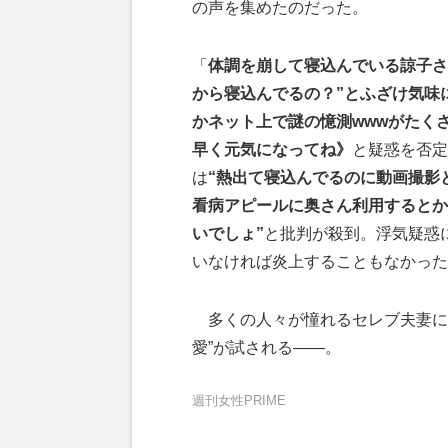
の声を集めたのだった。
「
体調を崩して寝込んでいる諒子さ
から寝込んでるの？”とふざけ気味
かネット上で謎の憶測wwwがたく
早く元気になってね》
と疑惑を否定
は
“熱出て寝込んでるのに動画撮影
看病アピールに奥さん利用するとか
いでしょ”
と批判が殺到。浮気疑惑
いなければ炎上することもなかった
多くの人々が憧れるセレブ夫妻に起
愛”が試される――。
週刊女性PRIME