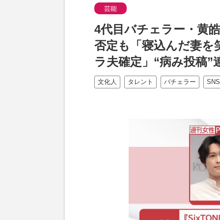
芸能
4代目バチェラー・黄皓
否定も「寝込んだ妻を
ラ夫確定」“病み投稿”
文化人
タレント
バチェラー
SNS