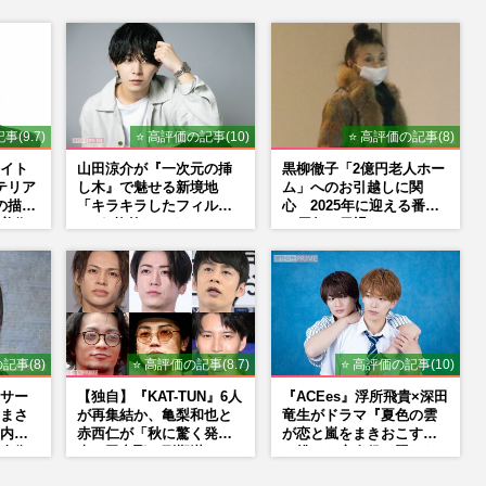
事(9.7)
⭐ 高評価の記事(10)
⭐ 高評価の記事(8)
イト
山田涼介が『一次元の挿
黒柳徹子「2億円老人ホー
テリア
し木』で魅せる新境地
ム」へのお引越しに関
の描く
「キラキラしたフィルタ
心 2025年に迎える番組
美術
ーが1枚外れてくれたら」
50周年で勇退か
NS
アイドル像を封印した覚
悟
記事(8)
⭐ 高評価の記事(8.7)
⭐ 高評価の記事(10)
サー
【独自】『KAT-TUN』6人
『ACEes』浮所飛貴×深田
まさ
が再集結か、亀梨和也と
竜生がドラマ『夏色の雲
内外
赤西仁が「秋に驚く発
が恋と嵐をまきおこす』
全復
表」田中聖の刑期満了と
で挑んだ恋人役、照れな
重なる“匂わせ”ではない
がら挑んだキュンシーン