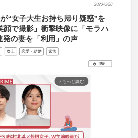
2023/6/28
が“女子大生お持ち帰り疑惑”を
笑顔で撮影」衝撃映像に「モラハ
連発の妻を「利用」の声
炎上
恋愛・結婚
家族
印刷
もっと読む
arrow_forward_ios