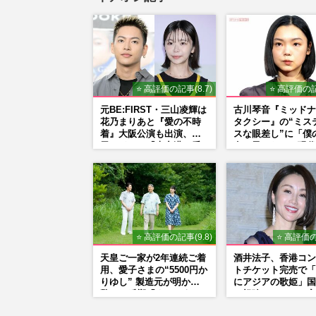
⭐ 高評価の記事(8.7)
⭐ 高評価の記
元BE:FIRST・三山凌輝は
古川琴音『ミッドナ
花乃まりあと『愛の不時
タクシー』の“ミス
着』大阪公演も出演、趣
スな眼差し”に「僕
里はドラマ『大空港』番
女の子みたい」現代
宣行脚に「メンタル強す
家・奈良美智氏もS
ぎ」の実情
で“公認”
⭐ 高評価の記事(9.8)
⭐ 高評価の
天皇ご一家が2年連続ご着
酒井法子、香港コン
用、愛子さまの“5500円か
トチケット完売で「
りゆし” 製造元が明かす
にアジアの歌姫」国
驚きの反響「まさかうち
に根強いファンで完
の商品とは…」
活か