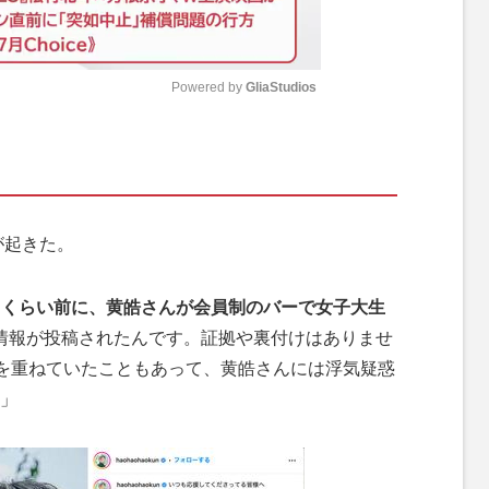
Powered by 
GliaStudios
M
u
t
e
が起きた。
月くらい前に、黄皓さんが会員制のバーで女子大生
情報が投稿されたんです。証拠や裏付けはありませ
”を重ねていたこともあって、黄皓さんには浮気疑惑
」