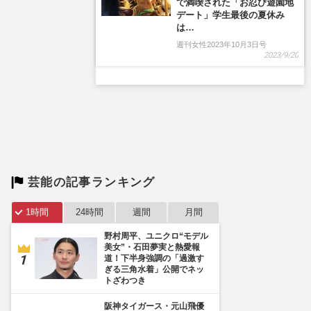
で満喫された「お忍び遊園地
デート」学生最後の夏休み
は…
週刊女性2023年10月3日号
2023/9/20
芸能の記事ランキング
1時間
24時間
週間
月間
野村周平、ユニクロ“モデル
美女”・石田夢実と熱愛報
道！下半身強調の「過激す
ぎる三角水着」公開でネッ
トざわつき
阪神タイガース・元山飛優