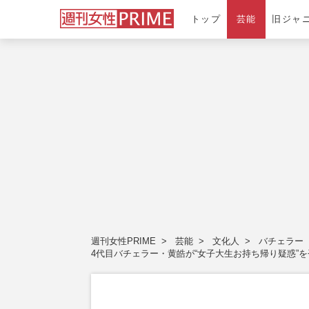
トップ
芸能
旧ジャ
週刊女性PRIME
芸能
文化人
バチェラー
4代目バチェラー・黄皓が“女子大生お持ち帰り疑惑”