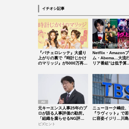
イチオシ記事
『バチェロレッテ』大盛り
Netflix・Amazo
上がりの裏で『時計じかけ
ム・Abema…大流
のマリッジ』が5000万再
リア番組”は低予算..
生、恋...
元キーエンス人事25年のプ
ニューヨーク嶋佐、
ロが語る人事評価の勘所。
『ラヴィット』で若
「組織を腐らせるNG評
に容姿イジリ…川島
価」とは...
ォローも...
ビズヒント