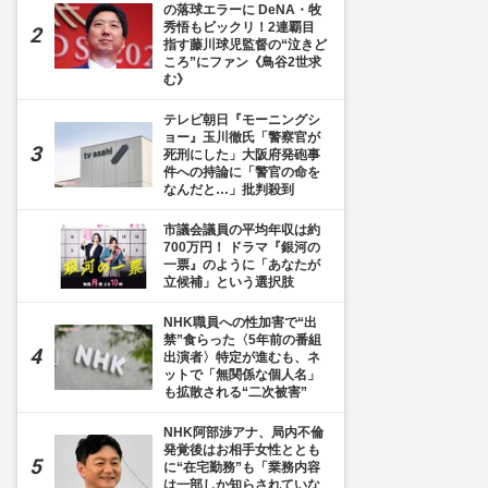
の落球エラーに DeNA・牧
秀悟もビックリ！2連覇目
指す藤川球児監督の“泣きど
ころ”にファン《鳥谷2世求
む》
テレビ朝日『モーニングシ
ョー』玉川徹氏「警察官が
死刑にした」大阪府発砲事
件への持論に「警官の命を
なんだと…」批判殺到
市議会議員の平均年収は約
700万円！ ドラマ『銀河の
一票』のように「あなたが
立候補」という選択肢
NHK職員への性加害で“出
禁”食らった〈5年前の番組
出演者〉特定が進むも、ネ
ットで「無関係な個人名」
も拡散される“二次被害”
NHK阿部渉アナ、局内不倫
発覚後はお相手女性ととも
に“在宅勤務”も「業務内容
は一部しか知らされていな