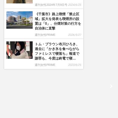
週刊女性2024年7月9日号
2024/6/25
《千葉市》路上喫煙「禁止区
域」拡大を発表も喫煙所の設
置は「0」、分煙対策の行方を
自治体に直撃
週刊女性PRIME
2026/5/27
トム・ブラウン布川ひろき、
過去に「かき氷を食べながら
ファミレスで寝落ち」報道で
謝罪も、今度は終電で寝…
週刊女性PRIME
2023/6/29