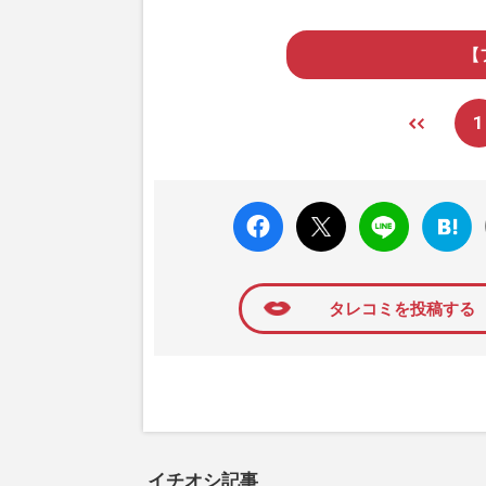
【
1
faceboo
X ポス
LINE
はてな
k いい
ト
ブック
ね
マーク
に追加
タレコミを投稿する
イチオシ記事