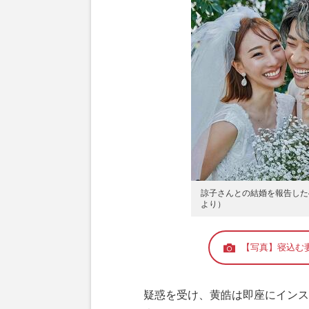
諒子さんとの結婚を報告した
より）
【写真】寝込む
疑惑を受け、黄皓は即座にインス