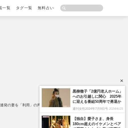
載一覧
タグ一覧
無料占い
×
黒柳徹子「2億円老人ホーム」
へのお引越しに関心 2025年
に迎える番組50周年で勇退か
”連発の妻を「利用」の声
週刊女性2024年7月9日号
2024/6/25
【独自】愛子さま、身長
180cm超えのイケメンとペア