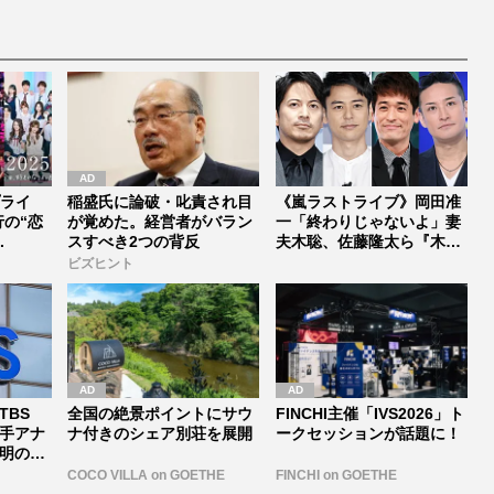
理由
秘話
nプライ
稲盛氏に論破・叱責され目
《嵐ラストライブ》岡田准
行の“恋
が覚めた。経営者がバラン
一「終わりじゃないよ」妻
.
スすべき2つの背反
夫木聡、佐藤隆太ら『木更
津キャッ...
ビズヒント
TBS
全国の絶景ポイントにサウ
FINCHI主催「IVS2026」ト
手アナ
ナ付きのシェア別荘を展開
ークセッションが話題に！
明のフ
COCO VILLA on GOETHE
FINCHI on GOETHE