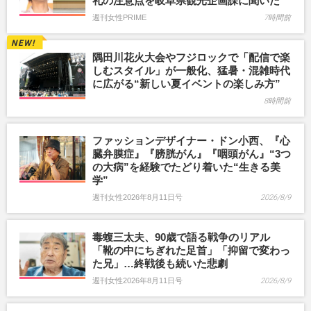
礼の注意点を岐阜県観光企画課に聞いた
週刊女性PRIME
7時間前
隅田川花火大会やフジロックで「配信で楽
しむスタイル」が一般化、猛暑・混雑時代
に広がる“新しい夏イベントの楽しみ方”
8時間前
ファッションデザイナー・ドン小西、『心
臓弁膜症』『膀胱がん』『咽頭がん』“3つ
の大病”を経験でたどり着いた“生きる美
学”
週刊女性2026年8月11日号
2026/8/9
毒蝮三太夫、90歳で語る戦争のリアル
「靴の中にちぎれた足首」「抑留で変わっ
た兄」…終戦後も続いた悲劇
週刊女性2026年8月11日号
2026/8/9