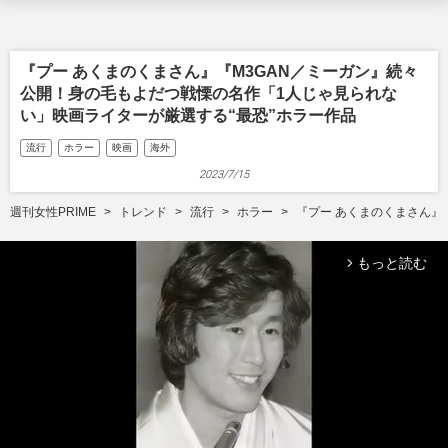
『プー あくまのくまさん』『M3GAN／ミーガン』続々
公開！身の毛もよだつ戦慄の名作「1人じゃ見られな
い」映画ライターが厳選する“最恐”ホラー作品
流行
ホラー
映画
海外
2023/7/15
週刊女性PRIME
トレンド
流行
ホラー
『プー あくまのくまさん』
もっと読む
arrow_forward_ios