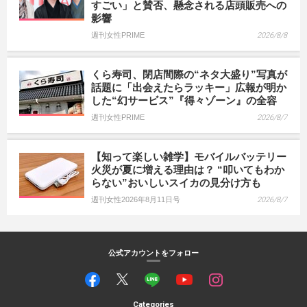
すごい」と賛否、懸念される店頭販売への
影響
週刊女性PRIME
2026/8/8
くら寿司、閉店間際の“ネタ大盛り”写真が
話題に「出会えたらラッキー」広報が明か
した“幻サービス”『得々ゾーン』の全容
週刊女性PRIME
2026/8/7
【知って楽しい雑学】モバイルバッテリー
火災が夏に増える理由は？ “叩いてもわか
らない”おいしいスイカの見分け方も
週刊女性2026年8月11日号
2026/8/7
公式アカウントをフォロー
Categories