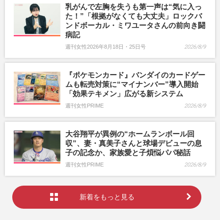
乳がんで左胸を失うも第一声は“気に入っ
た！”「根拠がなくても大丈夫」ロックバ
ンドボーカル・ミワユータさんの前向き闘
病記
週刊女性2026年8月18日・25日号
2026/8/9
『ポケモンカード』バンダイのカードゲー
ムも転売対策に“マイナンバー”導入開始
「効果テキメン」広がる新システム
週刊女性PRIME
2026/8/9
大谷翔平が異例の“ホームランボール回
収”、妻・真美子さんと球場デビューの息
子の記念か、家族愛と子煩悩パパ秘話
週刊女性PRIME
2026/8/9
新着をもっと見る