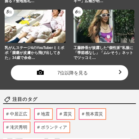
握る？聖地巡礼…
キー」広報が明…
乳がんステージ4のYouTuberミミポ
工藤静香が披露した“個性派”私服に
ポ「腫瘍が皮膚から飛び出してき
「季節感なし」「ムレそう」ネット
た」34歳で余命…
でツッコミ…
7位以降を見る
注目のタグ
中居正広
地震
震災
熊本震災
滝沢秀明
ボランティア