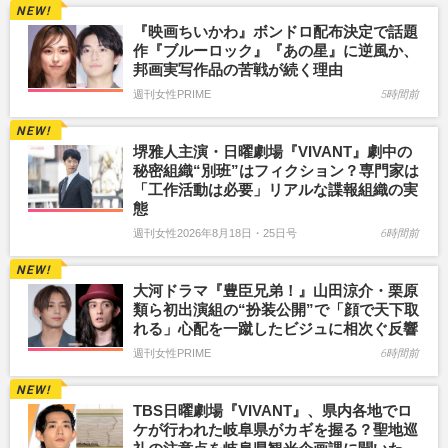
『映画ちいかわ』ボンドロ配布決定で話題
作『ブルーロック』『あの星』に逆風か、
邦画実写作品の苦戦が続く理由
週刊女性PRIME
5時間前
堺雅人主演・日曜劇場『VIVANT』劇中の
秘密組織“別班”はフィクション？専門家は
「工作活動は必要」リアルな諜報組織の実
態
週刊女性2026年8月18日・25日号
6時間前
大河ドラマ『豊臣兄弟！』山田涼介・栗原
類ら初出演組の“扮装公開”で「顔で天下取
れる」心配を一蹴したビジュに相次ぐ反響
週刊女性PRIME
6時間前
TBS日曜劇場『VIVANT』、県内各地でロ
ケが行われた岐阜県がカギを握る？聖地巡