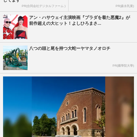
PR(合同会社デジタルファーム )
PR(森永乳業)
アン・ハサウェイ主演映画『プラダを着た悪魔2』が
前作超えの大ヒット！よしひろまさ...
八つの頭と尾を持つ大蛇ーヤマタノオロチ
PR(國學院大學)