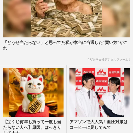
「どうせ当たらない」と思ってた私が本当に当選した“買い方”がこ
れ
PR(合同会社デジタルファーム )
【宝くじ何年も買って一度も当
アマゾンで大人気！血圧対策は
たらない人へ】原因、はっきり
コーヒーに足してみて
してます