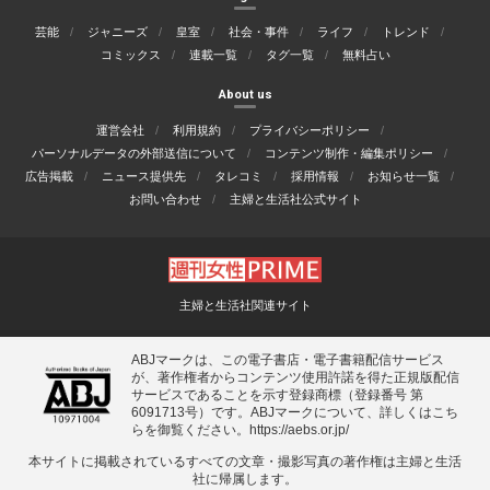
芸能
ジャニーズ
皇室
社会・事件
ライフ
トレンド
コミックス
連載一覧
タグ一覧
無料占い
About us
運営会社
利用規約
プライバシーポリシー
パーソナルデータの外部送信について
コンテンツ制作・編集ポリシー
広告掲載
ニュース提供先
タレコミ
採用情報
お知らせ一覧
お問い合わせ
主婦と生活社公式サイト
主婦と生活社関連サイト
ABJマークは、この電子書店・電子書籍配信サービス
が、著作権者からコンテンツ使用許諾を得た正規版配信
サービスであることを示す登録商標（登録番号 第
6091713号）です。ABJマークについて、詳しくはこち
らを御覧ください。
https://aebs.or.jp/
本サイトに掲載されているすべての⽂章・撮影写真の著作権は主婦と⽣活
社に帰属します。