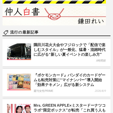
流行の最新記事
隅田川花火大会やフジロックで「配信で楽
しむスタイル」が一般化、猛暑・混雑時代
に広がる“新しい夏イベントの楽しみ方”
8時間前
『ポケモンカード』バンダイのカードゲー
ムも転売対策に“マイナンバー”導入開始
「効果テキメン」広がる新システム
週刊女性PRIME
2026/8/9
Mrs. GREEN APPLE×ミスタードーナツコ
ラボ“限定ボックス”が転売「これ買う人も