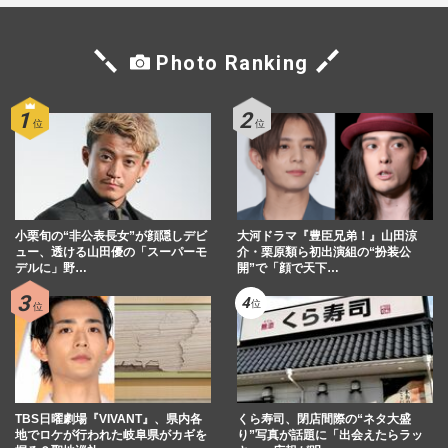
Photo Ranking
小栗旬の“非公表長女”が顔隠しデビ
大河ドラマ『豊臣兄弟！』山田涼
ュー、透ける山田優の「スーパーモ
介・栗原類ら初出演組の“扮装公
デルに」野…
開”で「顔で天下…
TBS日曜劇場『VIVANT』、県内各
くら寿司、閉店間際の“ネタ大盛
地でロケが行われた岐阜県がカギを
り”写真が話題に「出会えたらラッ