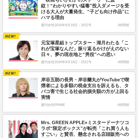
紋！“わかりやすい猛毒”投入ダメージを受
ける大人が大量発生、“子ども向け作品”に
ハマる理由
週刊女性2026年8月18日・25日号
3時間前
元宝塚星組トップスター・湖月わたる「こ
れが宝塚なんだ」振り返るかけがえのない
日々、夢の現在地と“男役”への思い
週刊女性2026年8月18日・25日号
4時間前
岸谷五朗の長男・岸谷蘭丸がYouTubeで喫
煙者による多額の税金支出を訴えるも、タ
バコ害で生じる社会的損失額の方が上回る
実情
週刊女性PRIME
8時間前
Mrs. GREEN APPLE×ミスタードーナツコ
ラボ“限定ボックス”が転売「これ買う人も
すごい」と賛否、懸念される店頭販売への