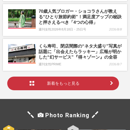
70歳人気ブロガー・ショコラさんが教え
る“ひとり旅節約術”！満足度アップの秘訣
と押さえるべき「4つの心得」
週刊女性2026年8月18日・25日号
2026/8/8
くら寿司、閉店間際の“ネタ大盛り”写真が
話題に「出会えたらラッキー」広報が明か
した“幻サービス”『得々ゾーン』の全容
週刊女性PRIME
2026/8/7
新着をもっと見る
Photo Ranking