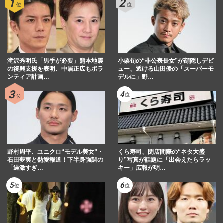
滝沢秀明氏「男手が必要」熊本地震
小栗旬の“非公表長女”が顔隠しデビ
の復興支援を表明、中居正広もボラ
ュー、透ける山田優の「スーパーモ
ンティア計画…
デルに」野…
野村周平、ユニクロ“モデル美女”・
くら寿司、閉店間際の“ネタ大盛
石田夢実と熱愛報道！下半身強調の
り”写真が話題に「出会えたらラッ
「過激すぎ…
キー」広報が明…