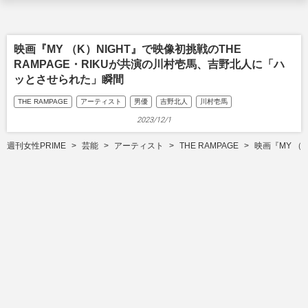
映画『MY （K）NIGHT』で映像初挑戦のTHE
RAMPAGE・RIKUが共演の川村壱馬、吉野北人に「ハ
ッとさせられた」瞬間
THE RAMPAGE
アーティスト
男優
吉野北人
川村壱馬
2023/12/1
週刊女性PRIME
芸能
アーティスト
THE RAMPAGE
映画『MY （