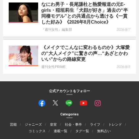
なにわ男子・長尾謙杜と熱愛報道の元E-
girls・稲垣莉生「犬顔が好き」過去の“半
同棲モデル”との共通点から透ける《一貫
した好み》《2026年8月Choice》
『週刊女性』編集部
2026/8/7
《メイクでこんなに変わるものか》大塚愛
の“大人メイク”に驚きの声…“あざとかわ
いい”からの路線変更
週刊女性PRIME
2026/8/5
公式アカウントをフォロー
Categories
芸能
ジャニーズ
皇室
社会・事件
ライフ
トレンド
コミックス
連載一覧
タグ一覧
無料占い