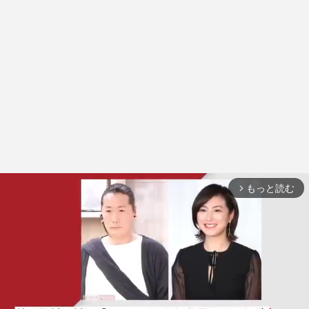
もっと読む
arrow_forward_ios