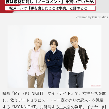
Powered by 
GliaStudios
M
u
t
e
映画『MY （K）NIGHT マイ・ナイト』で、女性たちを癒
し、救うデートセラピスト（＝一夜かぎりの恋人）を派遣
する『MY KNIGHT』に所属する主人公の刹那、イチヤ、刻