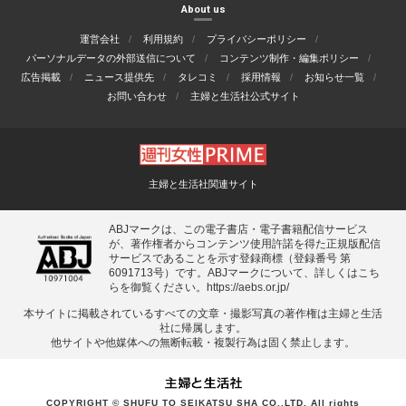
About us
運営会社
利用規約
プライバシーポリシー
パーソナルデータの外部送信について
コンテンツ制作・編集ポリシー
広告掲載
ニュース提供先
タレコミ
採用情報
お知らせ一覧
お問い合わせ
主婦と生活社公式サイト
主婦と生活社関連サイト
ABJマークは、この電子書店・電子書籍配信サービス
が、著作権者からコンテンツ使用許諾を得た正規版配信
サービスであることを示す登録商標（登録番号 第
6091713号）です。ABJマークについて、詳しくはこち
らを御覧ください。
https://aebs.or.jp/
本サイトに掲載されているすべての⽂章・撮影写真の著作権は主婦と⽣活
社に帰属します。
他サイトや他媒体への無断転載・複製⾏為は固く禁⽌します。
COPYRIGHT © SHUFU TO SEIKATSU SHA CO.,LTD. All rights