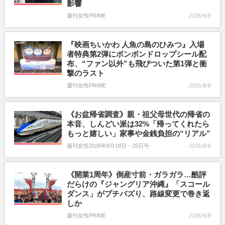
影響
週刊女性PRIME
2026/8/8
『映画ちいかわ 人魚の島のひみつ』入場
者特典第2弾にボンボンドロップシール配
布、“ファン以外”も飛びついた第1弾と衝
撃のラスト
週刊女性PRIME
2026/8/8
《お盆帰省調査》親・祖父母世代の帰省の
本音、しんどい派は32%「帰ってくれたら
もっと嬉しい」家事や金銭負担の“リアル”
週刊女性2026年8月18日・25日号
2026/8/8
《開業1周年》倒産寸前・ガラガラ…酷評
だらけの『ジャングリア沖縄』「スコール
ダンス」がプチバズり、路線変更で巻き返
しか
週刊女性PRIME
2026/8/8