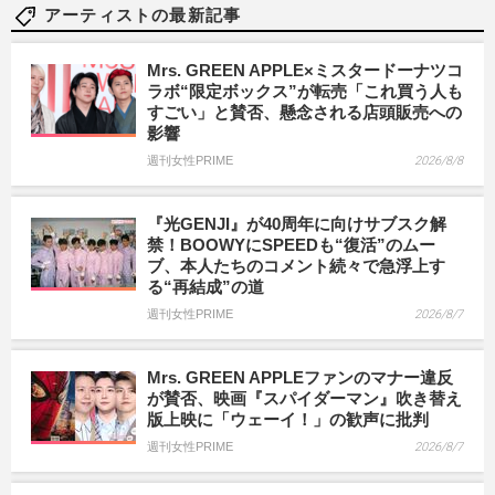
アーティストの最新記事
Mrs. GREEN APPLE×ミスタードーナツコ
ラボ“限定ボックス”が転売「これ買う人も
すごい」と賛否、懸念される店頭販売への
影響
週刊女性PRIME
2026/8/8
『光GENJI』が40周年に向けサブスク解
禁！BOOWYにSPEEDも“復活”のムー
ブ、本人たちのコメント続々で急浮上す
る“再結成”の道
週刊女性PRIME
2026/8/7
Mrs. GREEN APPLEファンのマナー違反
が賛否、映画『スパイダーマン』吹き替え
版上映に「ウェーイ！」の歓声に批判
週刊女性PRIME
2026/8/7