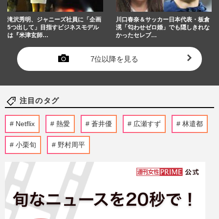
滝沢秀明、ジャニーズ社員に「企画
川口春奈＆サッカー日本代表・板倉
5つ出して」目指すビジネスモデル
滉「匂わせゼロ婚」でも隠しきれな
は『米津玄師…
かったセレブ…
7位以降を見る
注目のタグ
Netflix
熱愛
蒼井優
広瀬すず
林遣都
小栗旬
野村周平