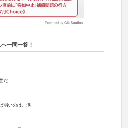
Powered by 
GliaStudios
M
人へ一問一答！
u
t
e
意だ
ば弱いのは、涙