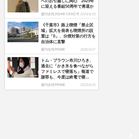
へのお引越しに関心 2025年
に迎える番組50周年で勇退か
週刊女性2024年7月9日号
2024/6/25
《千葉市》路上喫煙「禁止区
域」拡大を発表も喫煙所の設
置は「0」、分煙対策の行方を
自治体に直撃
週刊女性PRIME
2026/5/27
トム・ブラウン布川ひろき、
過去に「かき氷を食べながら
ファミレスで寝落ち」報道で
謝罪も、今度は終電で寝…
週刊女性PRIME
2023/6/29