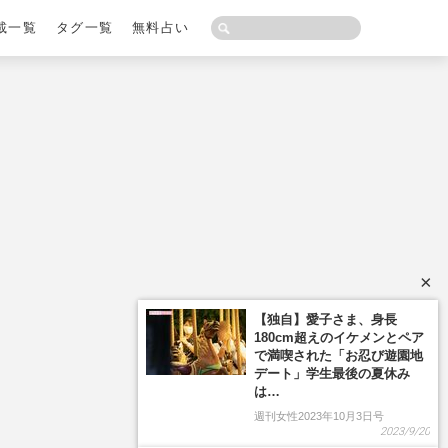
載一覧
タグ一覧
無料占い
×
【独自】愛子さま、身長
180cm超えのイケメンとペア
で満喫された「お忍び遊園地
デート」学生最後の夏休み
は…
週刊女性2023年10月3日号
2023/9/20