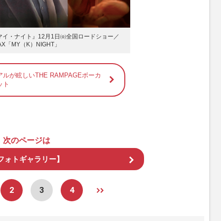
 マイ・ナイト』12月1日㈮全国ロードショー／
AX「MY（K）NIGHT」
ルが眩しいTHE RAMPAGEボーカ
ット
次のページは
フォトギャラリー】
2
3
4