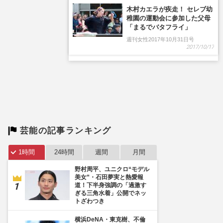
木村カエラが疾走！ セレブ幼
稚園の運動会に参加した父母
「まるでバタフライ」
週刊女性2017年10月31日号
2017/10/17
芸能の記事ランキング
1時間
24時間
週間
月間
野村周平、ユニクロ“モデル
美女”・石田夢実と熱愛報
道！下半身強調の「過激す
ぎる三角水着」公開でネッ
トざわつき
横浜DeNA・東克樹、不倫