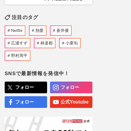
注目のタグ
Netflix
熱愛
蒼井優
広瀬すず
林遣都
小栗旬
野村周平
SNSで最新情報を発信中！
フォロー
フォロー
フォロー
公式Youtube