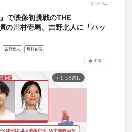
2023/12/1
HT』で映像初挑戦のTHE
が共演の川村壱馬、吉野北人に「ハッ
吉野北人
川村壱馬
印刷
もっと読む
arrow_forward_ios