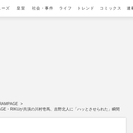
ニーズ
皇室
社会・事件
ライフ
トレンド
コミックス
連
 RAMPAGE
MPAGE・RIKUが共演の川村壱馬、吉野北人に「ハッとさせられた」瞬間