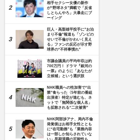
相手セクシー女優の新作
が“野球ネタ”満載で「反省
しとらんやろ」大暴走にブ
ーイング
巨人・高梨雄平投手に”お泊
まり不倫”報道も「ゾンビの
せいで不倫がかわいく見え
る」ファンの反応が示す野
球界の“不祥事慣れ”
市議会議員の平均年収は約
700万円！ ドラマ『銀河の
一票』のように「あなたが
立候補」という選択肢
NHK職員への性加害で“出
禁”食らった〈5年前の番組
出演者〉特定が進むも、ネ
ットで「無関係な個人名」
も拡散される“二次被害”
NHK阿部渉アナ、局内不倫
発覚後はお相手女性ととも
に“在宅勤務”も「業務内容
は一部しか知らされていな
い」早期退職の可能性も